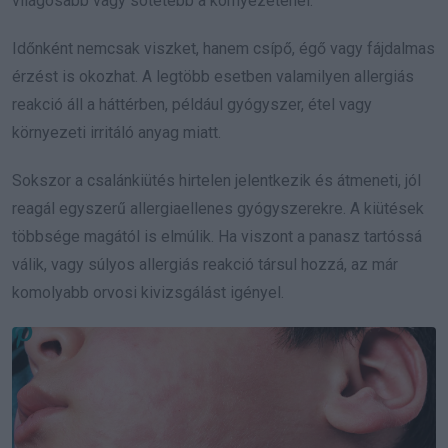
világosabb vagy sötétebb a környezeténél.
Időnként nemcsak viszket, hanem csípő, égő vagy fájdalmas
érzést is okozhat. A legtöbb esetben valamilyen allergiás
reakció áll a háttérben, például gyógyszer, étel vagy
környezeti irritáló anyag miatt.
Sokszor a csalánkiütés hirtelen jelentkezik és átmeneti, jól
reagál egyszerű allergiaellenes gyógyszerekre. A kiütések
többsége magától is elmúlik. Ha viszont a panasz tartóssá
válik, vagy súlyos allergiás reakció társul hozzá, az már
komolyabb orvosi kivizsgálást igényel.