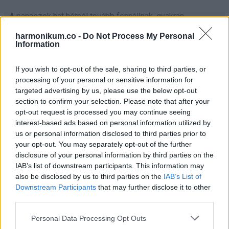
-A panaszok hat hétnél tovább fennállnak, gyakran
visszatérnek, hónapokig vagy akár évekig.
harmonikum.co -
Do Not Process My Personal
Information
If you wish to opt-out of the sale, sharing to third parties, or
processing of your personal or sensitive information for
targeted advertising by us, please use the below opt-out
section to confirm your selection. Please note that after your
opt-out request is processed you may continue seeing
interest-based ads based on personal information utilized by
us or personal information disclosed to third parties prior to
your opt-out. You may separately opt-out of the further
disclosure of your personal information by third parties on the
IAB’s list of downstream participants. This information may
also be disclosed by us to third parties on the
IAB’s List of
Enyhülés és kezelési
Downstream Participants
that may further disclose it to other
lehetőségek
third parties.
Please note that this website/app uses one or more Google
Personal Data Processing Opt Outs
Az első lépés, hogy egyáltalán kiderüljön, valóban
services and may gather and store information including but