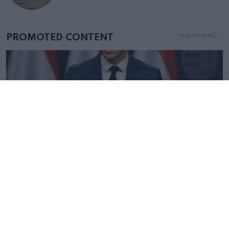
születésnapján – órákkal később
mellettem ült az első osztályon