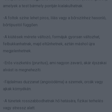
amelyek a test bármely pontján kialakulhatnak.
-A foltok színe lehet piros, lilás vagy a bőrszínhez hasonló,
bőrtípustól függően.
-A kiütések mérete változó, formájuk gyorsan változhat,
felbukkanhatnak, majd eltűnhetnek, aztán máshol újra
megjelenhetnek.
-Erős viszketés (pruritus), ami nagyon zavaró, akár éjszakai
alvást is megnehezíti.
-Fájdalmas duzzanat (angioödéma) a szemek, orcák vagy
ajkak környékén.
-A tünetek rosszabbodhatnak hő hatására, fizikai terhelés
vagy stressz alatt.