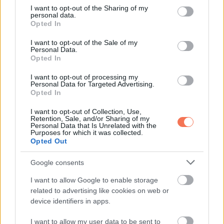
not limited to your visit or usage behaviour. You may click to
I want to opt-out of the Sharing of my
csalánkiütésről van-e szó. A legtöbbször az orvos már a
personal data.
grant or deny consent to Google and its third-party tags to
Opted In
fizikális vizsgálat során, a bőrön látható tipikus elváltozások
use your data for below specified purposes in below Google
alapján fel tudja állítani a diagnózist.
consent section.
I want to opt-out of the Sale of my
Personal Data.
Opted In
Ha felmerül allergia gyanúja, az orvos javasolhat:
I want to opt-out of processing my
Personal Data for Targeted Advertising.
-laborvizsgálatot (vérvételt)
Opted In
-allergiavizsgálatot, például bőrtesztet
I want to opt-out of Collection, Use,
Retention, Sale, and/or Sharing of my
Personal Data that Is Unrelated with the
Purposes for which it was collected.
Ezek segíthetnek közelebb kerülni a kiváltó okhoz.
Opted Out
Enyhébb, nem allergiás eredetű esetekben sokszor nincs
Google consents
szükség receptköteles gyógyszerre. Ilyenkor az orvos
I want to allow Google to enable storage
javasolhatja például:
related to advertising like cookies on web or
device identifiers in apps.
-antihisztamin szedését (például diphenhydramine,
I want to allow my user data to be sent to