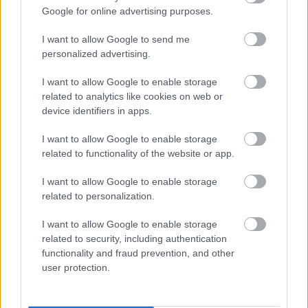
Benadryl, vagy cetirizine, Zyrtec)
Google for online advertising purposes.
-az érintett bőrterület kíméletét, ne vakard, ne dörzsöld
I want to allow Google to send me
personalized advertising.
-forró víz kerülését, mert fokozhatja a viszketést
I want to allow Google to enable storage
related to analytics like cookies on web or
-langyos vagy hűvös fürdőt, amelyhez koloid zabkását vagy
device identifiers in apps.
szódabikarbónát lehet adni a bőr megnyugtatására
I want to allow Google to enable storage
Fontos, hogy minden gyógyszert orvosi javaslat szerint
related to functionality of the website or app.
használj, főleg, ha más betegséged is van, vagy többféle
I want to allow Google to enable storage
készítményt szedsz.
related to personalization.
Mikor kell sürgős orvosi
I want to allow Google to enable storage
related to security, including authentication
segítség?
functionality and fraud prevention, and other
user protection.