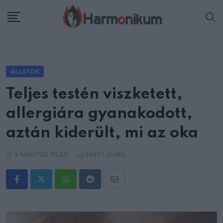
Skip
to
content
ÁLLATOK
Teljes testén viszketett,
allergiára gyanakodott,
aztán kiderült, mi az oka
5 MINUTES READ
88807
VIEWS
Whatsapp
Reddit
Share
via
Email