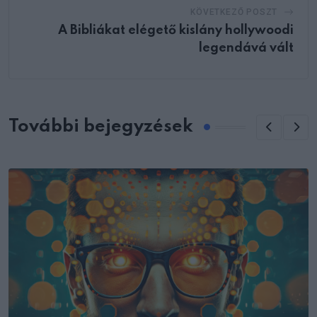
KÖVETKEZŐ POSZT
A Bibliákat elégető kislány hollywoodi
legendává vált
További bejegyzések