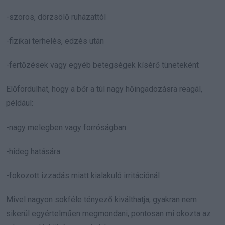
-szoros, dörzsölő ruházattól
-fizikai terhelés, edzés után
-fertőzések vagy egyéb betegségek kísérő tüneteként
Előfordulhat, hogy a bőr a túl nagy hőingadozásra reagál,
például:
-nagy melegben vagy forróságban
-hideg hatására
-fokozott izzadás miatt kialakuló irritációnál
Mivel nagyon sokféle tényező kiválthatja, gyakran nem
sikerül egyértelműen megmondani, pontosan mi okozta az