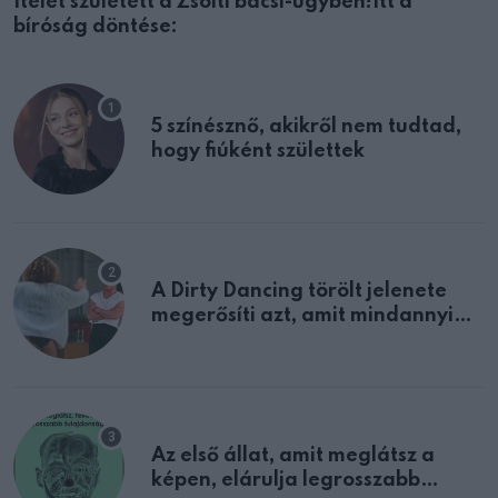
Ítélet született a Zsolti bácsi-ügyben!Itt a
bíróság döntése:
5 színésznő, akikről nem tudtad,
hogy fiúként születtek
A Dirty Dancing törölt jelenete
megerősíti azt, amit mindannyian
sejtettünk
Az első állat, amit meglátsz a
képen, elárulja legrosszabb