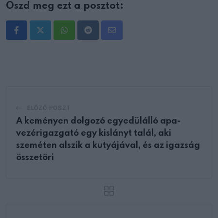
Oszd meg ezt a posztot:
Whatsapp
Reddit
Share
via
Email
ELŐZŐ POSZT
A keményen dolgozó egyedülálló apa-
vezérigazgató egy kislányt talál, aki
szeméten alszik a kutyájával, és az igazság
összetöri