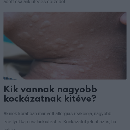
adott csalánkiütéses epizódot.
Kik vannak nagyobb
kockázatnak kitéve?
Akinek korábban már volt allergiás reakciója, nagyobb
eséllyel kap csalánkiütést is. Kockázatot jelent az is, ha
valaki: