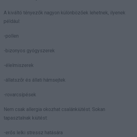
A kiváltó tényezők nagyon különbözőek lehetnek, ilyenek
például:
-pollen
-bizonyos gyógyszerek
-élelmiszerek
-állatszőr és állati hámsejtek
-rovarcsípések
Nem csak allergia okozhat csalánkiütést. Sokan
tapasztalnak kiütést:
-erős lelki stressz hatására