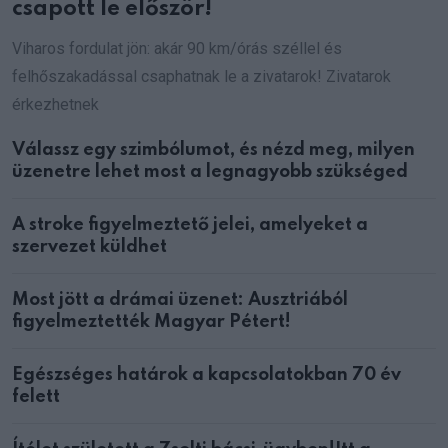
csapott le először!
Viharos fordulat jön: akár 90 km/órás széllel és
felhőszakadással csaphatnak le a zivatarok! Zivatarok
érkezhetnek
Válassz egy szimbólumot, és nézd meg, milyen
üzenetre lehet most a legnagyobb szükséged
A stroke figyelmeztető jelei, amelyeket a
szervezet küldhet
Most jött a drámai üzenet: Ausztriából
figyelmeztették Magyar Pétert!
Egészséges határok a kapcsolatokban 70 év
felett