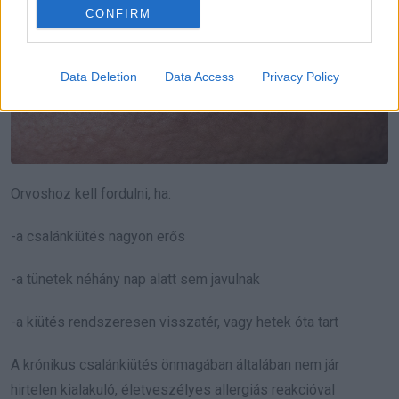
CONFIRM
Data Deletion
Data Access
Privacy Policy
Orvoshoz kell fordulni, ha:
-a csalánkiütés nagyon erős
-a tünetek néhány nap alatt sem javulnak
-a kiütés rendszeresen visszatér, vagy hetek óta tart
A krónikus csalánkiütés önmagában általában nem jár
hirtelen kialakuló, életveszélyes allergiás reakcióval