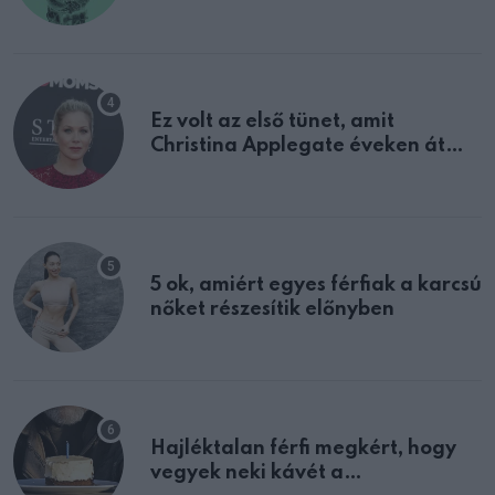
tulajdonságodat
Ez volt az első tünet, amit
Christina Applegate éveken át
félreértett, pedig a szklerózis
multiplex egyértelmű jele volt
5 ok, amiért egyes férfiak a karcsú
nőket részesítik előnyben
Hajléktalan férfi megkért, hogy
vegyek neki kávét a