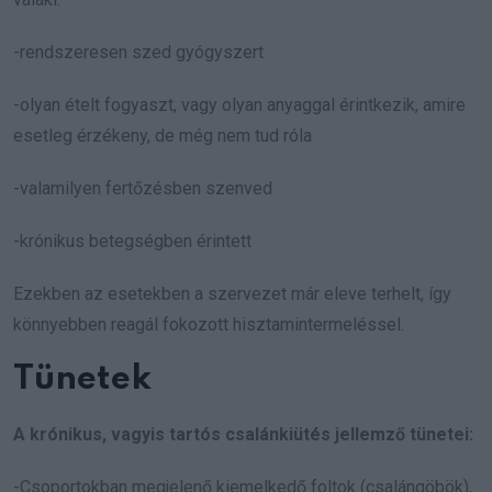
-rendszeresen szed gyógyszert
-olyan ételt fogyaszt, vagy olyan anyaggal érintkezik, amire
esetleg érzékeny, de még nem tud róla
-valamilyen fertőzésben szenved
-krónikus betegségben érintett
Ezekben az esetekben a szervezet már eleve terhelt, így
könnyebben reagál fokozott hisztamintermeléssel.
Tünetek
A krónikus, vagyis tartós csalánkiütés jellemző tünetei:
-Csoportokban megjelenő kiemelkedő foltok (csalángöbök),