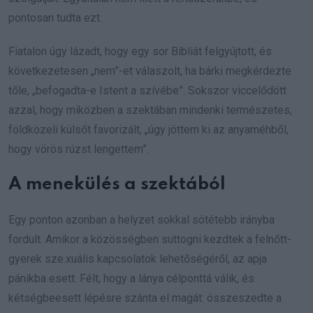
pontosan tudta ezt.
Fiatalon úgy lázadt, hogy egy sor Bibliát felgyújtott, és
következetesen „nem”-et válaszolt, ha bárki megkérdezte
tőle, „befogadta-e Istent a szívébe”. Sokszor viccelődött
azzal, hogy miközben a szektában mindenki természetes,
földközeli külsőt favorizált, „úgy jöttem ki az anyaméhből,
hogy vörös rúzst lengettem”.
A menekülés a szektából
Egy ponton azonban a helyzet sokkal sötétebb irányba
fordult. Amikor a közösségben suttogni kezdtek a felnőtt-
gyerek sze.xuális kapcsolatok lehetőségéről, az apja
pánikba esett. Félt, hogy a lánya célponttá válik, és
kétségbeesett lépésre szánta el magát: összeszedte a