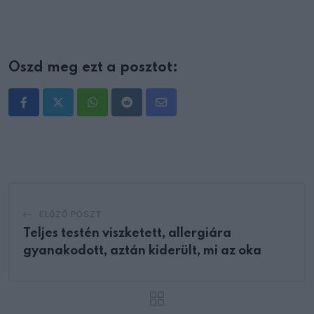
Oszd meg ezt a posztot:
Whatsapp
Reddit
Share
via
Email
ELŐZŐ POSZT
Teljes testén viszketett, allergiára
gyanakodott, aztán kiderült, mi az oka