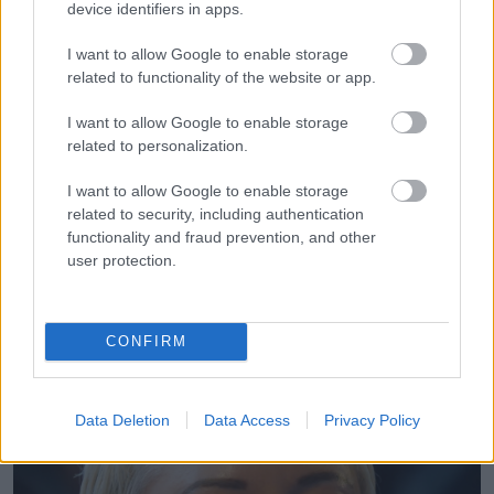
device identifiers in apps.
meg tapasztalataikat, és társadalmi szinten indult el
beszélgetés a hatalommal való visszaélésről.
I want to allow Google to enable storage
related to functionality of the website or app.
2019 októberében McGowan polgári pert indított Weinstein
I want to allow Google to enable storage
ellen, többek közt szervezett bűnözésre hivatkozva, de
related to personalization.
2021 decemberében egy szövetségi bíró elutasította a
keresetet.
I want to allow Google to enable storage
related to security, including authentication
functionality and fraud prevention, and other
Mexikó, egyszerűbb élet, új
user protection.
identitás
CONFIRM
Data Deletion
Data Access
Privacy Policy