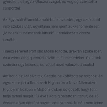
gyerekeit, elhagyta Olaszországot, és végleg szakított a
csoporttal.
Az Egyesült Államokba való beilleszkedés, egy szektából
való szökés után, egyáltalán nem ment zökkenőmentesen.
„Mindenkit unalmasnak láttunk” – emlékezett vissza
később.
Tinédzseréveit Portland utcáin töltötte, gyakran szökésben,
és a város drag queenjei között talált menedéket. Ők lettek
számára egy különös, de védelmező választott család.
Amikor a szülei elváltak, Seattle-be költözött az apjához, és
egyszerre járt a Roosevelt Highba és a Nova Alternative
Highba, miközben a McDonald’sban dolgozott, hogy fenn
tudja tartani magát. 13 éves koráig balettozni tanult, de 15
évesen olyan döntést hozott, amelyre sok felnőtt sem lenne