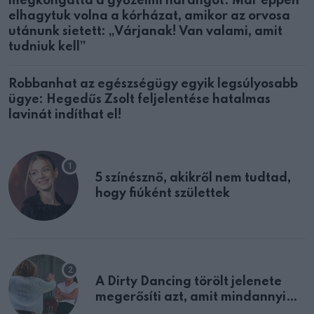
megkongatta a győzelmi harangot. Már éppen
elhagytuk volna a kórházat, amikor az orvosa
utánunk sietett: „Várjanak! Van valami, amit
tudniuk kell”
Robbanhat az egészségügy egyik legsúlyosabb
ügye: Hegedűs Zsolt feljelentése hatalmas
lavinát indíthat el!
5 színésznő, akikről nem tudtad,
hogy fiúként születtek
A Dirty Dancing törölt jelenete
megerősíti azt, amit mindannyian
sejtettünk