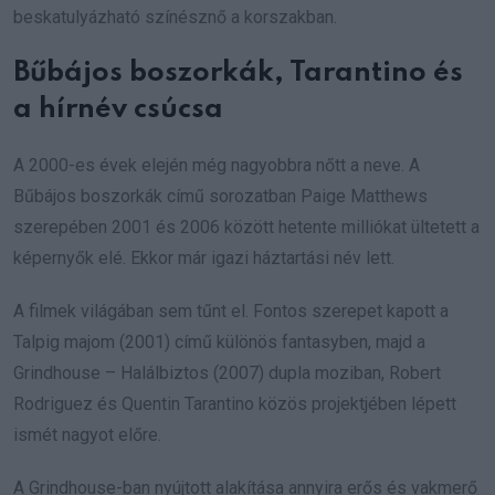
beskatulyázható színésznő a korszakban.
Bűbájos boszorkák, Tarantino és
a hírnév csúcsa
A 2000-es évek elején még nagyobbra nőtt a neve. A
Bűbájos boszorkák című sorozatban Paige Matthews
szerepében 2001 és 2006 között hetente milliókat ültetett a
képernyők elé. Ekkor már igazi háztartási név lett.
A filmek világában sem tűnt el. Fontos szerepet kapott a
Talpig majom (2001) című különös fantasyben, majd a
Grindhouse – Halálbiztos (2007) dupla moziban, Robert
Rodriguez és Quentin Tarantino közös projektjében lépett
ismét nagyot előre.
A Grindhouse-ban nyújtott alakítása annyira erős és vakmerő