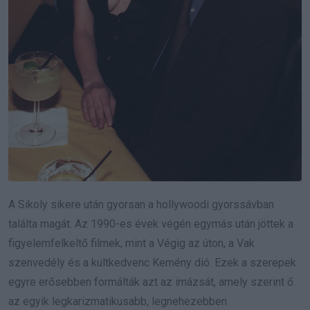
A Sikoly sikere után gyorsan a hollywoodi gyorssávban
találta magát. Az 1990-es évek végén egymás után jöttek a
figyelemfelkeltő filmek, mint a Végig az úton, a Vak
szenvedély és a kultkedvenc Kemény dió. Ezek a szerepek
egyre erősebben formálták azt az imázsát, amely szerint ő
az egyik legkarizmatikusabb, legnehezebben