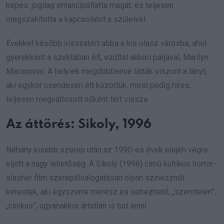
képes: jogilag emancipáltatta magát, és teljesen
megszakította a kapcsolatot a szüleivel.
Évekkel később visszatért abba a kis olasz városba, ahol
gyerekként a szektában élt, ezúttal akkori párjával, Marilyn
Mansonnal. A helyiek megdöbbenve látták viszont a lányt,
aki egykor csendesen élt közöttük, most pedig híres,
teljesen megváltozott nőként tért vissza.
Az áttörés: Sikoly, 1996
Néhány kisebb szerep után az 1990-es évek elején végre
eljött a nagy lehetőség. A Sikoly (1996) című kultikus horror-
slasher film szereplőválogatásán olyan színésznőt
kerestek, aki egyszerre merész és sebezhető, „szemtelen”,
„cinikus”, ugyanakkor ártatlan is tud lenni.