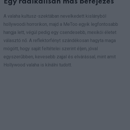
Egy radikálisan más befejezés
A valaha kultusz-szektában nevelkedett kislányból
hollywoodi horrorikon, majd a MeToo egyik legfontosabb
hangja lett, végül pedig egy csendesebb, mexikói életet
választó nő. A reflektorfényt szándékosan hagyta maga
mögött, hogy saját feltételei szerint éljen, jóval
egyszerűbben, kevesebb zajjal és elvárással, mint amit
Hollywood valaha is kínálni tudott.