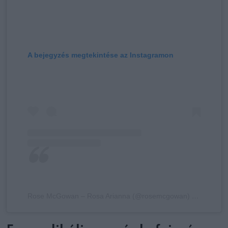
A bejegyzés megtekintése az Instagramon
Rose McGowan – Rosa Arianna (@rosemcgowan) által megosztott bejegyzés