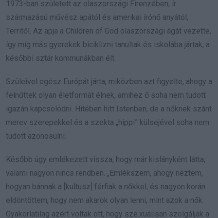
1973-ban született az olaszországi Firenzében, ír
származású művész apától és amerikai írónő anyától,
Territől. Az apja a Children of God olaszországi ágát vezette,
így míg más gyerekek biciklizni tanultak és iskolába jártak, a
későbbi sztár kommunákban élt.
Szüleivel egész Európát járta, miközben azt figyelte, ahogy a
felnőttek olyan életformát élnek, amihez ő soha nem tudott
igazán kapcsolódni. Hitében hitt Istenben, de a nőknek szánt
merev szerepekkel és a szekta „hippi” külsejével soha nem
tudott azonosulni.
Később úgy emlékezett vissza, hogy már kislányként látta,
valami nagyon nincs rendben. „Emlékszem, ahogy néztem,
hogyan bánnak a [kultusz] férfiak a nőkkel, és nagyon korán
eldöntöttem, hogy nem akarok olyan lenni, mint azok a nők.
Gyakorlatilag azért voltak ott, hogy sze.xuálisan szolgálják a