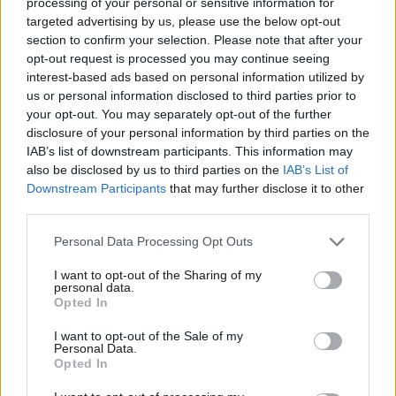
processing of your personal or sensitive information for
felnőttem” – mondta.
targeted advertising by us, please use the below opt-out
section to confirm your selection. Please note that after your
opt-out request is processed you may continue seeing
1999 februárjában eljegyezték egymást, de 2001-ben végül
interest-based ads based on personal information utilized by
szakítottak.
us or personal information disclosed to third parties prior to
your opt-out. You may separately opt-out of the further
„Én voltam az első” – a MeToo
disclosure of your personal information by third parties on the
IAB’s list of downstream participants. This information may
egyik szikrája
also be disclosed by us to third parties on the
IAB’s List of
Downstream Participants
that may further disclose it to other
Rose McGowan neve nem csak a filmjei miatt került az
third parties.
újságok címoldalára. 2017 októberében nyilvánosan
Please note that this website/app uses one or more Google
Personal Data Processing Opt Outs
megvádolta Harvey Weinsteint, a Miramax egykori vezetőjét,
services and may gather and store information including but
not limited to your visit or usage behaviour. You may click to
I want to opt-out of the Sharing of my
hogy 1997-ben, a Sundance Filmfesztiválon
personal data.
grant or deny consent to Google and its third-party tags to
Opted In
megerőszakolta.
use your data for below specified purposes in below Google
consent section.
I want to opt-out of the Sale of my
A vádja lavinát indított el, és ráirányította a figyelmet a
Personal Data.
Opted In
Hollywoodban elterjedt sze.xuális visszaélésekre. Később