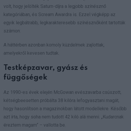
volt, hogy jelölték Saturn-díjra a legjobb színésznő
kategóriában, és Scream Awardra is. Ezzel végképp az
egyik legbátrabb, legkarakteresebb színésznőként tartották
számon.
A háttérben azonban komoly küzdelmek zajlottak,
amelyekről kevesen tudtak.
Testképzavar, gyász és
függőségek
Az 1990-es évek elején McGowan evészavarba csúszott,
kétségbeesetten próbálta 38 kilóra lefogyasztani magát,
hogy hasonlítson a magazinokban látott modellekre. Később
azt írta, hogy soha nem tudott 42 kiló alá menni. „Kudarcnak
éreztem magam” – vallotta be.