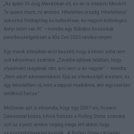
„Az apám 35 évig Mexikóban élt, és én is imádom Mexikót.
Te quiero much, mi amores. Hihetetlen ország. Hihetetlenül
sokszínű földrajzilag és kulturálisan, és nagyon különleges.
Annyi öröm van itt” – mondta egy Bűbájos boszorkák
panelbeszélgetésen a 90s Con 2025 rendezvényen.
Egy másik interjúban arról beszélt, hogy a hírnév soha nem
volt kényelmes számára. „Zavarba ejtőnek találtam, hogy
olyasmiért reagálnak rám, ami nem is én vagyok” – mondta.
„Nem adott adrenalinlökést. Épp az ellenkezőjét éreztem, és
úgy tekintettem rá, mint a nappali munkámra, ami egyszerűen
rendkívül furcsa.”
McGowan azt is elmondta, hogy egy 2007-es, Rosario
Dawsonnal közös, kihívó fotózás a Rolling Stone számára
volt az a pont, amikor végleg elege lett abból, hogy
sz.exszimbólumként kezelik. „A Rolling Stone címlapján