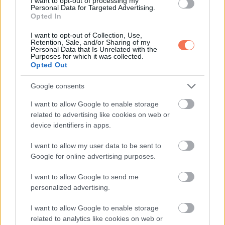
azt mondta, hogy sokan „az elsők egyikének” nevezték, aki
I want to opt-out of processing my
Personal Data for Targeted Advertising.
megszólalt, ő viszont úgy érzi, ő tényleg az első volt, aki
Opted In
felhívta a The New York Timest, és elindította az ügyet. „Ők
I want to opt-out of Collection, Use,
kapták a Pulitzer-díjat, én meg anyagilag szenvedek.
Retention, Sale, and/or Sharing of my
Personal Data that Is Unrelated with the
Undorító. Fura volt nézni, mennyire élvezték, hogy ünneplik
Purposes for which it was collected.
Opted Out
őket” – mondta a The Guardiannek.
Google consents
A Sikoly egykori sztárja azt is állította, hogy az ügyről
I want to allow Google to enable storage
beszélt Ben Afflecknek, a Fantomok című film egyik társ-
related to advertising like cookies on web or
szereplőjének, és azt érezte, hogy ő is része volt a
device identifiers in apps.
hallgatás falának. Beszélt arról is, hogy a Bűbájos boszorkák
I want to allow my user data to be sent to
forgatásán mérgező munkakörnyezet uralkodott.
Google for online advertising purposes.
Miután McGowan megszólalt, sorra léptek elő más nők is a
I want to allow Google to send me
personalized advertising.
szórakoztatóiparból, saját történeteikkel. Végül több mint 80
nő vádolta Weinsteint különféle sze.xuális visszaélésekkel.
I want to allow Google to enable storage
A #MeToo hashtag alatt világszerte nők milliói osztották
related to analytics like cookies on web or