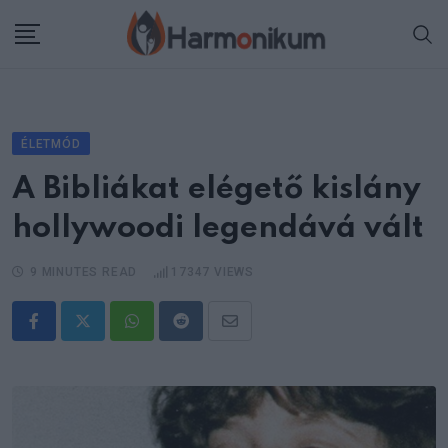
Skip
to
content
ÉLETMÓD
A Bibliákat elégető kislány
hollywoodi legendává vált
9 MINUTES READ
17347
VIEWS
Whatsapp
Reddit
Share
via
Email