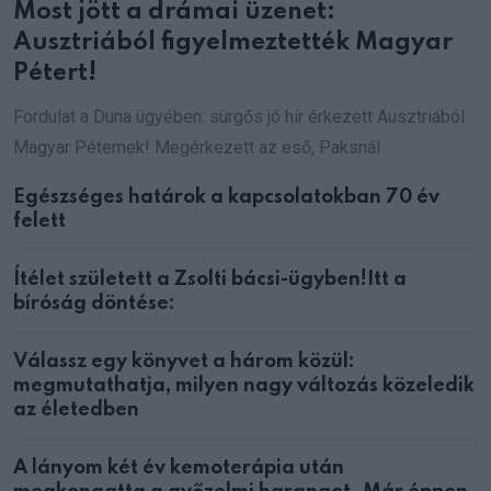
Most jött a drámai üzenet:
Ausztriából figyelmeztették Magyar
Pétert!
Fordulat a Duna ügyében: sürgős jó hír érkezett Ausztriából
Magyar Péternek! Megérkezett az eső, Paksnál
Egészséges határok a kapcsolatokban 70 év
felett
Ítélet született a Zsolti bácsi-ügyben!Itt a
bíróság döntése:
Válassz egy könyvet a három közül:
megmutathatja, milyen nagy változás közeledik
az életedben
A lányom két év kemoterápia után