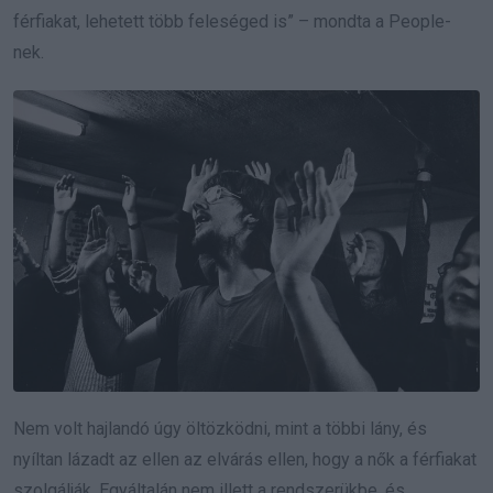
férfiakat, lehetett több feleséged is” – mondta a People-
nek.
Nem volt hajlandó úgy öltözködni, mint a többi lány, és
nyíltan lázadt az ellen az elvárás ellen, hogy a nők a férfiakat
szolgálják. Egyáltalán nem illett a rendszerükbe, és