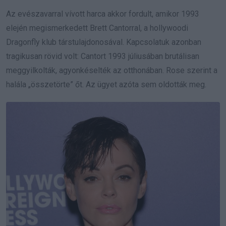
Az evészavarral vívott harca akkor fordult, amikor 1993
elején megismerkedett Brett Cantorral, a hollywoodi
Dragonfly klub társtulajdonosával. Kapcsolatuk azonban
tragikusan rövid volt: Cantort 1993 júliusában brutálisan
meggyilkolták, agyonkéselték az otthonában. Rose szerint a
halála „összetörte” őt. Az ügyet azóta sem oldották meg.