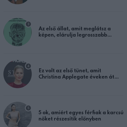
Az első állat, amit meglátsz a
képen, elárulja legrosszabb
tulajdonságodat
Ez volt az első tünet, amit
Christina Applegate éveken át
félreértett, pedig a szklerózis
multiplex egyértelmű jele volt
5 ok, amiért egyes férfiak a karcsú
nőket részesítik előnyben