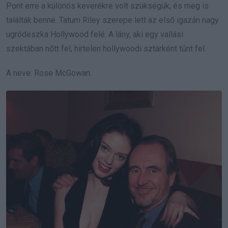
Pont erre a különös keverékre volt szükségük, és meg is
találták benne. Tatum Riley szerepe lett az első igazán nagy
ugródeszka Hollywood felé. A lány, aki egy vallási
szektában nőtt fel, hirtelen hollywoodi sztárként tűnt fel.
A neve: Rose McGowan.