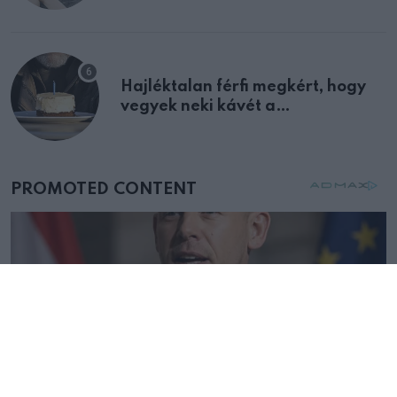
Hajléktalan férfi megkért, hogy
vegyek neki kávét a
születésnapján – órákkal később
mellettem ült az első osztályon