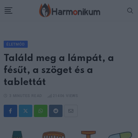
Skip
to
content
ÉLETMÓD
Találd meg a lámpát, a
fésűt, a szöget és a
tablettát
3 MINUTES READ
21406
VIEWS
Whatsapp
Reddit
Share
via
Email