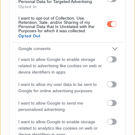
Personal Data for Targeted Advertising.
rejti a megoldást.
Opted In
I want to opt-out of Collection, Use,
Retention, Sale, and/or Sharing of my
Personal Data that Is Unrelated with the
Purposes for which it was collected.
Oszd meg ezt a posztot:
Opted Out
Google consents
Whatsapp
Reddit
Share
via
I want to allow Google to enable storage
related to advertising like cookies on web or
Email
device identifiers in apps.
I want to allow my user data to be sent to
Google for online advertising purposes.
ELŐZŐ POSZT
I want to allow Google to send me
Egy egyszerű lefekvés előtti szokás
personalized advertising.
csökkentheti a szívinfarktus kockázatát
I want to allow Google to enable storage
related to analytics like cookies on web or
device identifiers in apps.