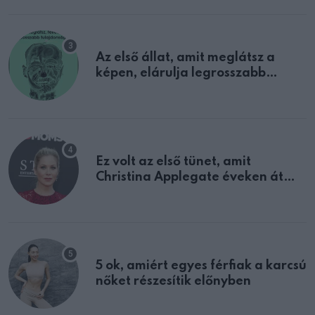
Az első állat, amit meglátsz a
képen, elárulja legrosszabb
tulajdonságodat
Ez volt az első tünet, amit
Christina Applegate éveken át
félreértett, pedig a szklerózis
multiplex egyértelmű jele volt
5 ok, amiért egyes férfiak a karcsú
nőket részesítik előnyben