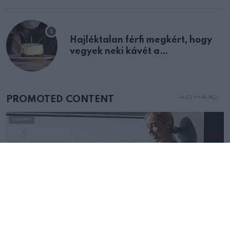
Hajléktalan férfi megkért, hogy
vegyek neki kávét a
születésnapján – órákkal később
mellettem ült az első osztályon