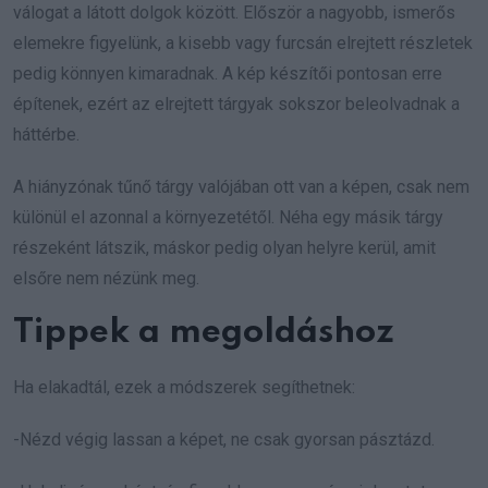
válogat a látott dolgok között. Először a nagyobb, ismerős
elemekre figyelünk, a kisebb vagy furcsán elrejtett részletek
pedig könnyen kimaradnak. A kép készítői pontosan erre
építenek, ezért az elrejtett tárgyak sokszor beleolvadnak a
háttérbe.
A hiányzónak tűnő tárgy valójában ott van a képen, csak nem
különül el azonnal a környezetétől. Néha egy másik tárgy
részeként látszik, máskor pedig olyan helyre kerül, amit
elsőre nem nézünk meg.
Tippek a megoldáshoz
Ha elakadtál, ezek a módszerek segíthetnek:
-Nézd végig lassan a képet, ne csak gyorsan pásztázd.