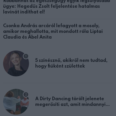
Robbanhat az egészségügy egyik legsúlyosabb
ügye: Hegedűs Zsolt feljelentése hatalmas
lavinát indíthat el!
Csonka András arcáról lefagyott a mosoly,
amikor meghallotta, mit mondott róla Liptai
Claudia és Ábel Anita
5 színésznő, akikről nem tudtad,
hogy fiúként születtek
A Dirty Dancing törölt jelenete
megerősíti azt, amit mindannyian
sejtettünk