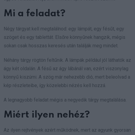
Mi a feladat?
Négy tárgyat kell megtalálnod: egy lámpát, egy fésűt, egy
szöget és egy tablettát. Elsőre könnyűnek hangzik, mégis
sokan csak hosszas keresés után találják meg mindet.
Néhány tárgy rögtön feltűnik. A lámpák például jól láthatók az
ágy két oldalán. A fésű az ágy lábánál van, ezért viszonylag
könnyű kiszúrni. A szög már nehezebb dió, mert beleolvad a
kép részleteibe, így közelebbi nézés kell hozzá.
A legnagyobb feladat mégis a negyedik tárgy megtalálása.
Miért ilyen nehéz?
Az ilyen rejtvények azért működnek, mert az agyunk gyorsan