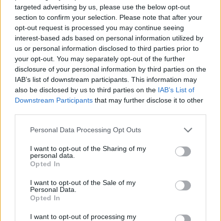
targeted advertising by us, please use the below opt-out
Miért jók az ilyen
section to confirm your selection. Please note that after your
rejtvények?
opt-out request is processed you may continue seeing
interest-based ads based on personal information utilized by
us or personal information disclosed to third parties prior to
Az elrejtett tárgyas feladatok nemcsak szórakoztatóak,
your opt-out. You may separately opt-out of the further
hanem hasznosak is. Segítenek fejleszteni a koncentrációt,
disclosure of your personal information by third parties on the
erősítik a megfigyelőképességet, és megtanítanak
IAB’s list of downstream participants. This information may
also be disclosed by us to third parties on the
IAB’s List of
észrevenni olyan apró részleteket, amelyek mellett máskor
Downstream Participants
that may further disclose it to other
könnyen elmennénk. Közben az agyat is frissen tartják, ezért
third parties.
rövid pihenésnek is jók.
Please note that this website/app uses one or more Google
Personal Data Processing Opt Outs
services and may gather and store information including but
Végső gondolat
not limited to your visit or usage behaviour. You may click to
I want to opt-out of the Sharing of my
personal data.
grant or deny consent to Google and its third-party tags to
Opted In
Ha elsőre nem találtad meg mind a négy tárgyat, az teljesen
use your data for below specified purposes in below Google
consent section.
I want to opt-out of the Sale of my
természetes. Sokan legalább egy elemet elnéznek az első
Personal Data.
próbálkozásnál. Legközelebb érdemes lassabban
Opted In
végignézni a képet, mert gyakran pont a legkisebb részlet
I want to opt-out of processing my