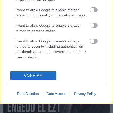
I want to allow Google to enable storage
related to functionality of the website or app.
KÖVETKEZŐ POSZT
Miért rövidítheti meg az életed az alvási
I want to allow Google to enable storage
pozíciód
related to personalization.
I want to allow Google to enable storage
related to security, including authentication
functionality and fraud prevention, and other
További bejegyzések
user protection.
CONFIRM
Data Deletion
Data Access
Privacy Policy