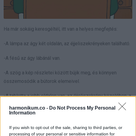
Ha már sokáig keresgéltél, itt van a helyes megfejtés:
-A lámpa az ágy két oldalán, az éjjeliszekrényeken található.
-A fésű az ágy lábánál van.
-A szög a kép részletei között bújik meg, és könnyen
összemosódik a bútorok elemeivel.
-A tabletta a jobb oldalon van, az éjjeliszekrény közelében, a
pohárban vagy közvetlenül mellette.
harmonikum.co -
Do Not Process My Personal
Information
-A tabletta a legnehezebben észrevehető tárgy, mert első
látásra nem válik el tisztán a háttértől.
If you wish to opt-out of the sale, sharing to third parties, or
processing of your personal or sensitive information for