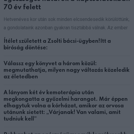
70 év felett
Hetvenéves kor után sok minden elcsendesedik körülöttünk,
a gondolataink azonban gyakran tisztábbá válnak. Az ember
Ítélet született a Zsolti bácsi-ügyben!Itt a
bíróság döntése:
Válassz egy könyvet a három közül:
megmutathatja, milyen nagy változás közeledik
az életedben
A lányom két év kemoterápia után
megkongatta a győzelmi harangot. Már éppen
elhagytuk volna a kórházat, amikor az orvosa
utánunk sietett: „Várjanak! Van valami, amit
tudniuk kell”