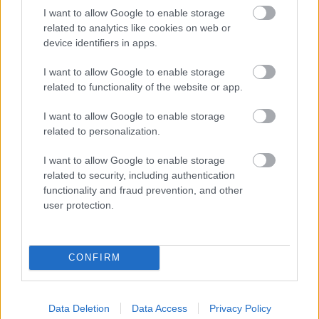
I want to allow Google to enable storage
fokozatosan haladni.
related to analytics like cookies on web or
device identifiers in apps.
Például, ha a háton alvásról szeretnél oldalt alvásra váltani,
az első éjszaka csak öt percig maradj az oldaladon, majd
I want to allow Google to enable storage
related to functionality of the website or app.
fordulj vissza a hátadra. A következő este legyen ez hat
perc, aztán hét, és így tovább. A lassú átállás segít, hogy a
I want to allow Google to enable storage
tested megszokja az új helyzetet.
related to personalization.
Amit érdemes észben
I want to allow Google to enable storage
related to security, including authentication
tartani
functionality and fraud prevention, and other
user protection.
Az alvási testhelyzet nem mellékes kérdés. Befolyásolhatja
a fájdalmat, a légzést, a pihenés minőségét és hosszabb
CONFIRM
távon az egészséget is. Ha gyakran fáj a hátad, horkolsz,
vagy reggelente feszült nyakkal ébredsz, érdemes
megnézni, hogyan alszol.
Data Deletion
Data Access
Privacy Policy