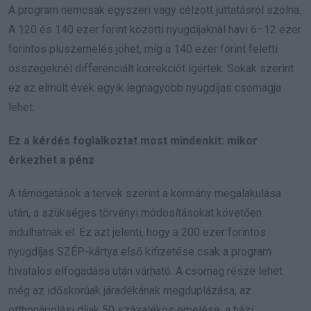
A program nemcsak egyszeri vagy célzott juttatásról szólna.
A 120 és 140 ezer forint közötti nyugdíjaknál havi 6–12 ezer
forintos pluszemelés jöhet, míg a 140 ezer forint feletti
összegeknél differenciált korrekciót ígértek. Sokak szerint
ez az elmúlt évek egyik legnagyobb nyugdíjas csomagja
lehet.
Ez a kérdés foglalkoztat most mindenkit: mikor
érkezhet a pénz
A támogatások a tervek szerint a kormány megalakulása
után, a szükséges törvényi módosításokat követően
indulhatnak el. Ez azt jelenti, hogy a 200 ezer forintos
nyugdíjas SZÉP-kártya első kifizetése csak a program
hivatalos elfogadása után várható. A csomag része lehet
még az időskorúak járadékának megduplázása, az
otthonápolási díjak 50 százalékos emelése, a házi