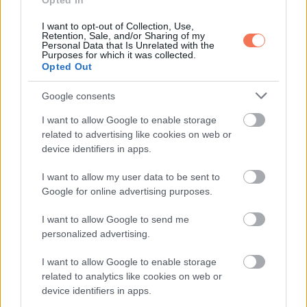
Opted In
I want to opt-out of Collection, Use,
KÖVETKEZŐ POSZT
Retention, Sale, and/or Sharing of my
Personal Data that Is Unrelated with the
Egy csecsemőt találtam a verandánkon, a
Purposes for which it was collected.
régen eltűnt lányom farmerdzsekijébe
Opted Out
bugyolálva, a zsebéből előkerülő üzenet
Google consents
pedig mindent felforgatott
I want to allow Google to enable storage
related to advertising like cookies on web or
device identifiers in apps.
További bejegyzések
I want to allow my user data to be sent to
Google for online advertising purposes.
I want to allow Google to send me
personalized advertising.
I want to allow Google to enable storage
related to analytics like cookies on web or
device identifiers in apps.