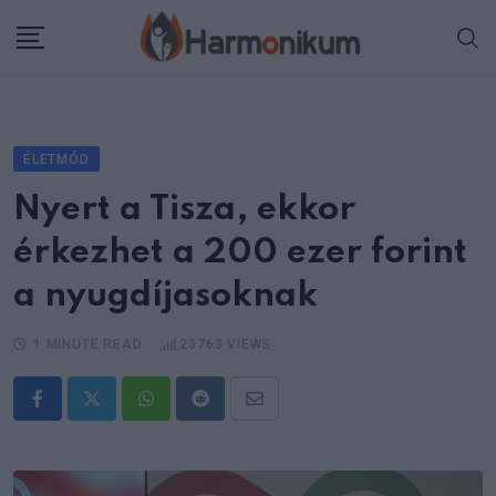
Skip
to
content
ÉLETMÓD
Nyert a Tisza, ekkor
érkezhet a 200 ezer forint
a nyugdíjasoknak
1 MINUTE READ
23763
VIEWS
Whatsapp
Reddit
Share
via
Email