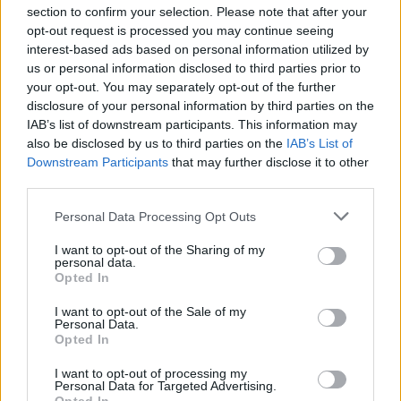
section to confirm your selection. Please note that after your
opt-out request is processed you may continue seeing
Oszd meg ezt a posztot:
interest-based ads based on personal information utilized by
us or personal information disclosed to third parties prior to
your opt-out. You may separately opt-out of the further
Whatsapp
Reddit
Share
disclosure of your personal information by third parties on the
via
IAB’s list of downstream participants. This information may
Email
also be disclosed by us to third parties on the
IAB’s List of
Downstream Participants
that may further disclose it to other
third parties.
Please note that this website/app uses one or more Google
Personal Data Processing Opt Outs
ELŐZŐ POSZT
services and may gather and store information including but
Egy özvegy férfihoz mentem hozzá, akinek
not limited to your visit or usage behaviour. You may click to
I want to opt-out of the Sharing of my
personal data.
grant or deny consent to Google and its third-party tags to
két kislánya volt. Aztán egyik nap az
Opted In
use your data for below specified purposes in below Google
egyikük azt kérdezte tőlem: „Akarod látni,
consent section.
I want to opt-out of the Sale of my
hol lakik anyu?”, és a pincéhez vezetett
Personal Data.
Opted In
I want to opt-out of processing my
Personal Data for Targeted Advertising.