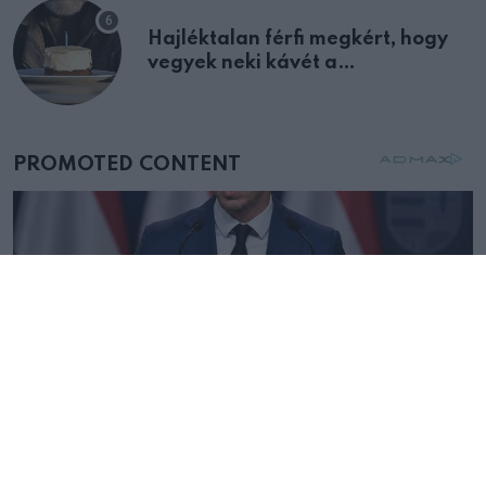
Hajléktalan férfi megkért, hogy
vegyek neki kávét a
születésnapján – órákkal később
mellettem ült az első osztályon