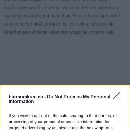
segítségnyújtás fejlesztése, valamint 20 ezer új férőhely
kialakítása nyugdíjasotthonokban. Emellett újra napirendre
kerülhet a Férfiak40 program is, ami sokak számára új
lehetőséget nyithatna a korábbi nyugdíjba vonulás felé.
harmonikum.co -
Do Not Process My Personal
Information
If you wish to opt-out of the sale, sharing to third parties, or
processing of your personal or sensitive information for
targeted advertising by us, please use the below opt-out