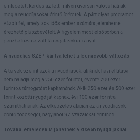
emlegetett kérdés az lett, milyen gyorsan valósulhatnak
meg a nyugdíjasokat érintő ígéretek. A párt olyan programot
vázolt fel, amely sok idős ember számára jelenthetne
érezhető pluszbevételt. A figyelem most elsősorban a
pénzbeli és célzott támogatásokra irányul.
A nyugdíjas SZÉP-kártya lehet a legnagyobb változás
A tervek szerint azok a nyugdíjasok, akiknek havi ellátása
nem haladja meg a 250 ezer forintot, évente 200 ezer
forintos támogatást kaphatnának. Akik 250 ezer és 500 ezer
forint közötti nyugdíjat kapnak, évi 100 ezer forintra
számíthatnának. Az elképzelés alapján ez a nyugdíjasok
döntő többségét, nagyjából 97 százalékát érintheti.
További emelések is jöhetnek a kisebb nyugdíjaknál