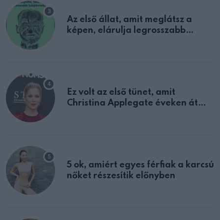
Az első állat, amit meglátsz a
képen, elárulja legrosszabb
tulajdonságodat
Ez volt az első tünet, amit
Christina Applegate éveken át
félreértett, pedig a szklerózis
multiplex egyértelmű jele volt
5 ok, amiért egyes férfiak a karcsú
nőket részesítik előnyben