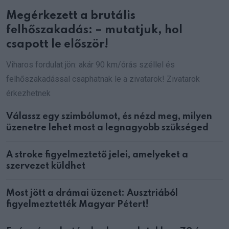
Megérkezett a brutális
felhőszakadás: – mutatjuk, hol
csapott le először!
Viharos fordulat jön: akár 90 km/órás széllel és
felhőszakadással csaphatnak le a zivatarok! Zivatarok
érkezhetnek
Válassz egy szimbólumot, és nézd meg, milyen
üzenetre lehet most a legnagyobb szükséged
A stroke figyelmeztető jelei, amelyeket a
szervezet küldhet
Most jött a drámai üzenet: Ausztriából
figyelmeztették Magyar Pétert!