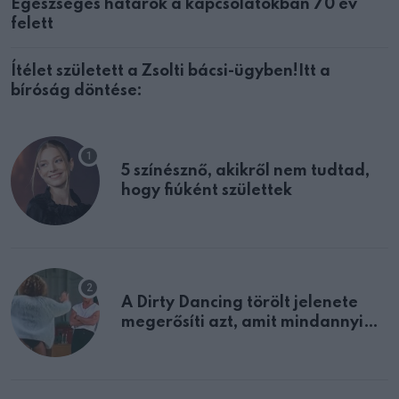
Egészséges határok a kapcsolatokban 70 év
felett
Ítélet született a Zsolti bácsi-ügyben!Itt a
bíróság döntése:
5 színésznő, akikről nem tudtad,
hogy fiúként születtek
A Dirty Dancing törölt jelenete
megerősíti azt, amit mindannyian
sejtettünk