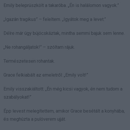
Emily beleprüszkölt a takaróba. „Én is halálomon vagyok.”
„Igazán tragikus” – feleltem. „Igyátok meg a levet.”
Délre már úgy bújócskáztak, mintha semmi bajuk sem lenne.
„Ne rohangáljatok!” – szóltam rájuk.
Természetesen rohantak.
Grace felkiabált az emeletről: „Emily volt!”
Emily visszakiáltott: „Én még kicsi vagyok, én nem tudom a
szabályokat!”
Épp levest melegítettem, amikor Grace besétált a konyhába,
és meghúzta a pulóverem ujját.