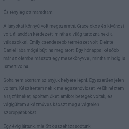
És tényleg ott maradtam.
A lányokat könnyű volt megszeretni. Grace okos és kíváncsi
volt, állandóan kérdezett, mintha a világ tartozna neki a
válaszokkal. Emily csendesebb természet volt. Eleinte
Daniel lába mögé bújt, ha meglátott. Egy hónappal később
már az ölembe mászott egy mesekönyvvel, mintha mindig is
ismert volna.
Soha nem akartam az anyjuk helyére lépni. Egyszerűen jelen
voltam. Készítettem nekik melegszendvicset, velük néztem
a rajzfilmeket, ápoltam őket, amikor betegek voltak, és
végigültem a kézműves káoszt meg a végtelen
szerepjátékokat.
Egy évig jártunk, mielőtt összeházasodtunk.