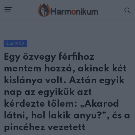
Skip
to
content
ÉLETMÓD
Egy özvegy férfihoz
mentem hozzá, akinek két
kislánya volt. Aztán egyik
nap az egyikük azt
kérdezte tőlem: „Akarod
látni, hol lakik anyu?”, és a
pincéhez vezetett