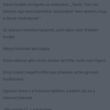
Daniel tovább törölgette az edényeket. „Tároló. Tele van
lommal, régi szerszámokkal, dobozokkal. Nem akarom, hogy
a lányok lesérüljenek.”
Ez teljesen hihetően hangzott, ezért akkor nem firtattam
tovább.
Mégis feltűntek apróságok.
Grace néha az ajtót nézte, amikor azt hitte, senki sem figyeli.
Emily olykor megállt előtte egy pillanatra, aztán gyorsan
továbbment.
Egyszer Grace-t a folyosón találtam, a padlón ült, és a
kilincset bámulta.
„Mit csinálsz?” – kérdeztem.