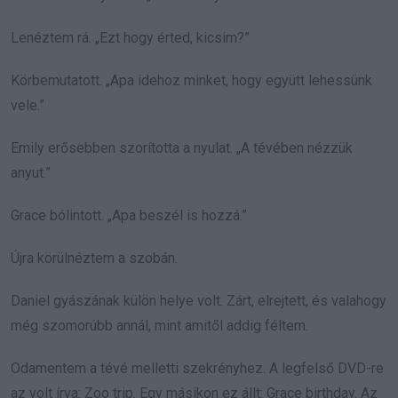
Lenéztem rá. „Ezt hogy érted, kicsim?”
Körbemutatott. „Apa idehoz minket, hogy együtt lehessünk
vele.”
Emily erősebben szorította a nyulat. „A tévében nézzük
anyut.”
Grace bólintott. „Apa beszél is hozzá.”
Újra körülnéztem a szobán.
Daniel gyászának külön helye volt. Zárt, elrejtett, és valahogy
még szomorúbb annál, mint amitől addig féltem.
Odamentem a tévé melletti szekrényhez. A legfelső DVD-re
az volt írva: Zoo trip. Egy másikon ez állt: Grace birthday. Az