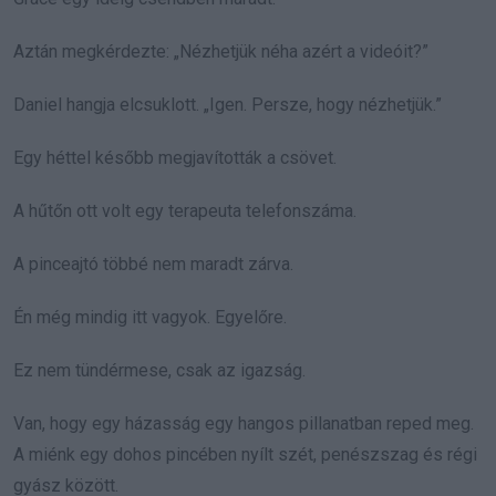
Aztán megkérdezte: „Nézhetjük néha azért a videóit?”
Daniel hangja elcsuklott. „Igen. Persze, hogy nézhetjük.”
Egy héttel később megjavították a csövet.
A hűtőn ott volt egy terapeuta telefonszáma.
A pinceajtó többé nem maradt zárva.
Én még mindig itt vagyok. Egyelőre.
Ez nem tündérmese, csak az igazság.
Van, hogy egy házasság egy hangos pillanatban reped meg.
A miénk egy dohos pincében nyílt szét, penészszag és régi
gyász között.