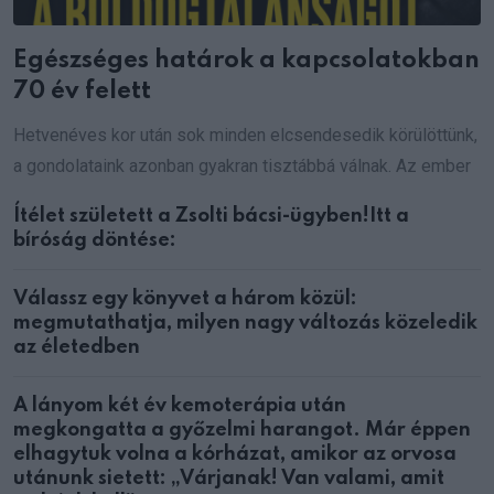
Egészséges határok a kapcsolatokban
70 év felett
Hetvenéves kor után sok minden elcsendesedik körülöttünk,
a gondolataink azonban gyakran tisztábbá válnak. Az ember
Ítélet született a Zsolti bácsi-ügyben!Itt a
bíróság döntése:
Válassz egy könyvet a három közül:
megmutathatja, milyen nagy változás közeledik
az életedben
A lányom két év kemoterápia után
megkongatta a győzelmi harangot. Már éppen
elhagytuk volna a kórházat, amikor az orvosa
utánunk sietett: „Várjanak! Van valami, amit