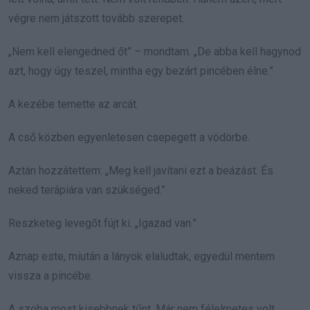
végre nem játszott tovább szerepet.
„Nem kell elengedned őt” – mondtam. „De abba kell hagynod
azt, hogy úgy teszel, mintha egy bezárt pincében élne.”
A kezébe temette az arcát.
A cső közben egyenletesen csepegett a vödörbe.
Aztán hozzátettem: „Meg kell javítani ezt a beázást. És
neked terápiára van szükséged.”
Reszketeg levegőt fújt ki. „Igazad van.”
Aznap este, miután a lányok elaludtak, egyedül mentem
vissza a pincébe.
A szoba most kisebbnek tűnt. Már nem félelmetes volt,