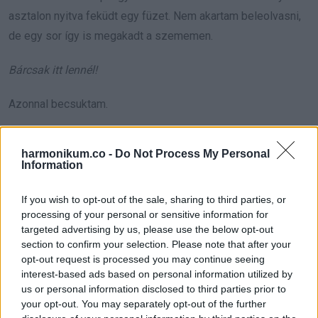
asztalon nyitva feküdt egy füzet. Nem akartam beleolvasni,
de egy sor így is megakadt a szememen.
Bárcsak itt lennél!
Azonnal becsuktam.
Ekkor meghallottam, hogy fent kinyílik a bejárati ajtó.
harmonikum.co -
Do Not Process My Personal
Information
Daniel korábban ért haza.
If you wish to opt-out of the sale, sharing to third parties, or
A hangja végigvisszhangzott a folyosón. „Lányok?”
processing of your personal or sensitive information for
targeted advertising by us, please use the below opt-out
Grace felcsillant. „Apa! Megmutattam neki anyut!”
section to confirm your selection. Please note that after your
opt-out request is processed you may continue seeing
A léptek hirtelen megálltak, aztán gyorsan közeledni
interest-based ads based on personal information utilized by
us or personal information disclosed to third parties prior to
kezdtek.
your opt-out. You may separately opt-out of the further