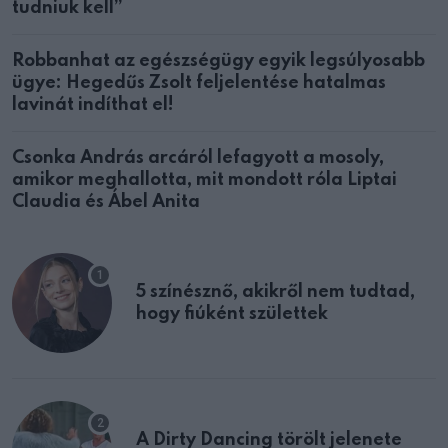
tudniuk kell”
Robbanhat az egészségügy egyik legsúlyosabb
ügye: Hegedűs Zsolt feljelentése hatalmas
lavinát indíthat el!
Csonka András arcáról lefagyott a mosoly,
amikor meghallotta, mit mondott róla Liptai
Claudia és Ábel Anita
5 színésznő, akikről nem tudtad,
hogy fiúként születtek
A Dirty Dancing törölt jelenete