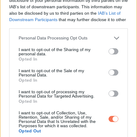
disclosure of your personal information by third parties on the
Daniel megjelent a pinceajtóban, és az arca elsápadt, amikor
IAB’s list of downstream participants. This information may
meglátta, hogy nyitva van.
also be disclosed by us to third parties on the
IAB’s List of
Downstream Participants
that may further disclose it to other
third parties.
Néhány másodpercig senki sem szólt.
Please note that this website/app uses one or more Google
Personal Data Processing Opt Outs
Aztán rám nézett. „Mit tettél?”
services and may gather and store information including but
not limited to your visit or usage behaviour. You may click to
I want to opt-out of the Sharing of my
personal data.
grant or deny consent to Google and its third-party tags to
A hangjától Grace összerezzent.
Opted In
use your data for below specified purposes in below Google
consent section.
I want to opt-out of the Sale of my
Eléjük álltam. „Így ne beszélj velem.”
Personal Data.
Opted In
Mindkét kezét a fejére szorította. „Miért van nyitva?”
I want to opt-out of processing my
Personal Data for Targeted Advertising.
„Azért, mert a lányod azt mondta, az anyja itt lakik lent.”
Opted In
I want to opt-out of Collection, Use,
Ettől az arca azonnal megváltozott. A düh egyszerre eltűnt
Retention, Sale, and/or Sharing of my
Personal Data that Is Unrelated with the
belőle.
Purposes for which it was collected.
Opted Out