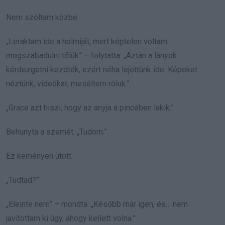
Nem szóltam közbe.
„Leraktam ide a holmiját, mert képtelen voltam
megszabadulni tőlük” – folytatta. „Aztán a lányok
kérdezgetni kezdték, ezért néha lejöttünk ide. Képeket
néztünk, videókat, meséltem róluk.”
„Grace azt hiszi, hogy az anyja a pincében lakik.”
Behunyta a szemét. „Tudom.”
Ez keményen ütött.
„Tudtad?”
„Eleinte nem” – mondta. „Később már igen, és… nem
javítottam ki úgy, ahogy kellett volna.”