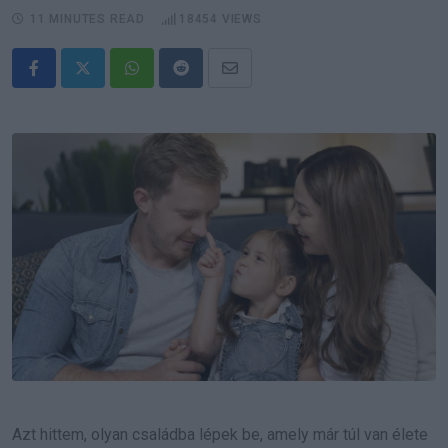
11 MINUTES READ
18454
VIEWS
Whatsapp
Reddit
Share
via
Email
Azt hittem, olyan családba lépek be, amely már túl van élete