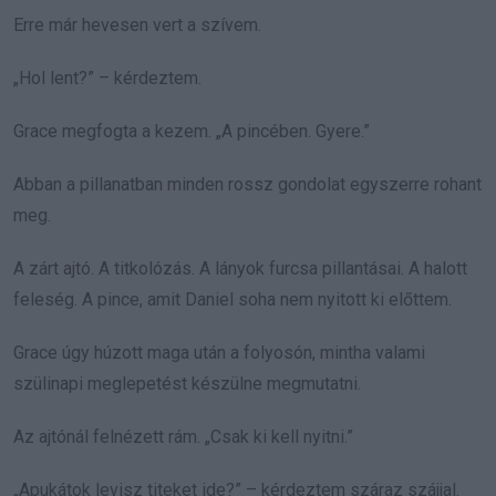
Erre már hevesen vert a szívem.
„Hol lent?” – kérdeztem.
Grace megfogta a kezem. „A pincében. Gyere.”
Abban a pillanatban minden rossz gondolat egyszerre rohant
meg.
A zárt ajtó. A titkolózás. A lányok furcsa pillantásai. A halott
feleség. A pince, amit Daniel soha nem nyitott ki előttem.
Grace úgy húzott maga után a folyosón, mintha valami
szülinapi meglepetést készülne megmutatni.
Az ajtónál felnézett rám. „Csak ki kell nyitni.”
„Apukátok levisz titeket ide?” – kérdeztem száraz szájjal.