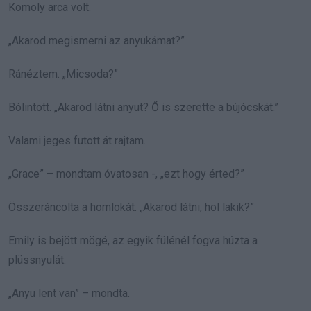
Komoly arca volt.
„Akarod megismerni az anyukámat?”
Ránéztem. „Micsoda?”
Bólintott. „Akarod látni anyut? Ő is szerette a bújócskát.”
Valami jeges futott át rajtam.
„Grace” – mondtam óvatosan -, „ezt hogy érted?”
Összeráncolta a homlokát. „Akarod látni, hol lakik?”
Emily is bejött mögé, az egyik fülénél fogva húzta a
plüssnyulát.
„Anyu lent van” – mondta.