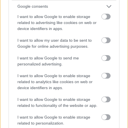
Grace hangja megremegett. „Rosszat csináltam?”
Google consents
Úgy nézett rá, mintha megszakadt volna a szíve. „Nem,
I want to allow Google to enable storage
related to advertising like cookies on web or
kicsim. Nem.”
device identifiers in apps.
Leguggoltam hozzájuk. „Menjetek fel, nézzetek mesét.
I want to allow my user data to be sent to
Mindjárt viszem a levest.”
Google for online advertising purposes.
I want to allow Google to send me
Habozva elindultak felfelé.
personalized advertising.
Amikor egyedül maradtunk, Danielre néztem. „Most beszélj.”
I want to allow Google to enable storage
related to analytics like cookies on web or
Körbenézett a pincében, mintha azt sem tudná elviselni,
device identifiers in apps.
hogy látom ezt a helyet. „El akartam mondani.”
I want to allow Google to enable storage
related to functionality of the website or app.
„És mikor?”
I want to allow Google to enable storage
Hallgatott.
related to personalization.