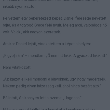
inkább nyomasztó.
Felvettem egy bekeretezett képet. Daniel felesége nevetett
rajta, és a totyogó Grace felé nyúlt. Meleg arcú, valóságos nő
volt. Valaki, akit nagyon szerettek.
Amikor Daniel lejött, visszatettem a képet a helyére.
„Figyelj rám” – mondtam. „Ő nem itt lakik. A gyászod lakik itt.”
Nem vitatkozott.
„Az igazat el kell mondani a lányoknak, úgy, hogy megértsék.
Nekem pedig olyan házasság kell, ahol nincs bezárt ajtó.”
Bólintott, és könnyes lett a szeme. „Jogosan.”
Másnap reggel leültette a lányokat a konyhaasztalhoz.