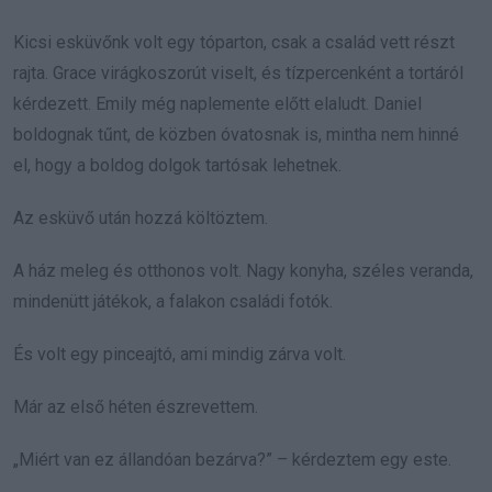
Kicsi esküvőnk volt egy tóparton, csak a család vett részt
rajta. Grace virágkoszorút viselt, és tízpercenként a tortáról
kérdezett. Emily még naplemente előtt elaludt. Daniel
boldognak tűnt, de közben óvatosnak is, mintha nem hinné
el, hogy a boldog dolgok tartósak lehetnek.
Az esküvő után hozzá költöztem.
A ház meleg és otthonos volt. Nagy konyha, széles veranda,
mindenütt játékok, a falakon családi fotók.
És volt egy pinceajtó, ami mindig zárva volt.
Már az első héten észrevettem.
„Miért van ez állandóan bezárva?” – kérdeztem egy este.