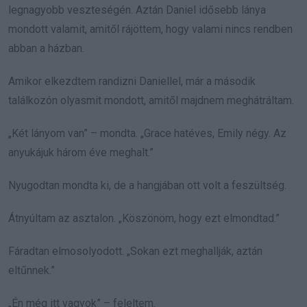
legnagyobb veszteségén. Aztán Daniel idősebb lánya
mondott valamit, amitől rájöttem, hogy valami nincs rendben
abban a házban.
Amikor elkezdtem randizni Daniellel, már a második
találkozón olyasmit mondott, amitől majdnem meghátráltam.
„Két lányom van” – mondta. „Grace hatéves, Emily négy. Az
anyukájuk három éve meghalt.”
Nyugodtan mondta ki, de a hangjában ott volt a feszültség.
Átnyúltam az asztalon. „Köszönöm, hogy ezt elmondtad.”
Fáradtan elmosolyodott. „Sokan ezt meghallják, aztán
eltűnnek.”
„Én még itt vagyok” – feleltem.