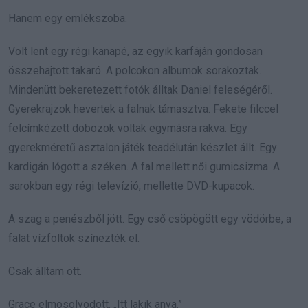
Hanem egy emlékszoba.
Volt lent egy régi kanapé, az egyik karfáján gondosan
összehajtott takaró. A polcokon albumok sorakoztak.
Mindenütt bekeretezett fotók álltak Daniel feleségéről.
Gyerekrajzok hevertek a falnak támasztva. Fekete filccel
felcímkézett dobozok voltak egymásra rakva. Egy
gyerekméretű asztalon játék teadélután készlet állt. Egy
kardigán lógott a széken. A fal mellett női gumicsizma. A
sarokban egy régi televízió, mellette DVD-kupacok.
A szag a penészből jött. Egy cső csöpögött egy vödörbe, a
falat vízfoltok színezték el.
Csak álltam ott.
Grace elmosolyodott. „Itt lakik anya.”