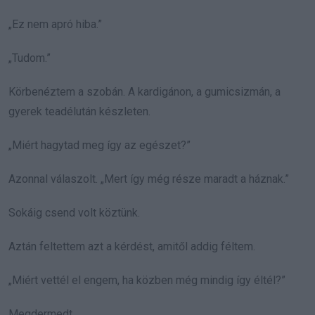
„Ez nem apró hiba.”
„Tudom.”
Körbenéztem a szobán. A kardigánon, a gumicsizmán, a
gyerek teadélután készleten.
„Miért hagytad meg így az egészet?”
Azonnal válaszolt. „Mert így még része maradt a háznak.”
Sokáig csend volt köztünk.
Aztán feltettem azt a kérdést, amitől addig féltem.
„Miért vettél el engem, ha közben még mindig így éltél?”
Megdermedt.