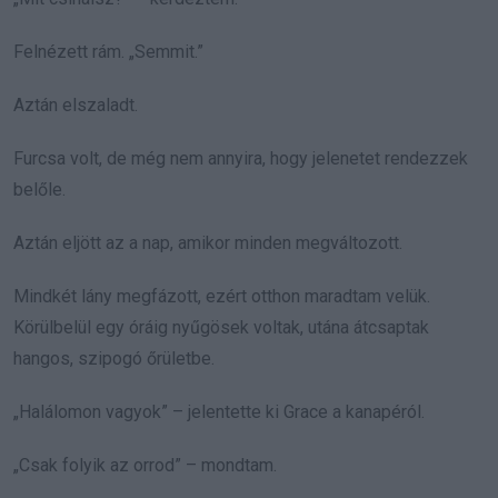
Felnézett rám. „Semmit.”
Aztán elszaladt.
Furcsa volt, de még nem annyira, hogy jelenetet rendezzek
belőle.
Aztán eljött az a nap, amikor minden megváltozott.
Mindkét lány megfázott, ezért otthon maradtam velük.
Körülbelül egy óráig nyűgösek voltak, utána átcsaptak
hangos, szipogó őrületbe.
„Halálomon vagyok” – jelentette ki Grace a kanapéról.
„Csak folyik az orrod” – mondtam.