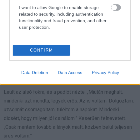
I want to allow Google to enable storage
Keserűen felnevettem. „Pontosan.”
related to security, including authentication
functionality and fraud prevention, and other
Lassan lesétált a lépcsőn. „Ez nem az, aminek látszik.”
user protection.
„Én azt sem tudom, minek látszik.”
CONFIRM
Megcsuklott a hangja. „Ez volt minden, ami maradt.”
Ettől valamennyire csillapodott bennem a harag. Nem múlt el,
Data Deletion
Data Access
Privacy Policy
de már tudtam figyelni arra is, amit mond.
Leült az alsó fokra, és a padlót nézte. „Miután meghalt,
mindenki azt mondta, legyek erős. Az is voltam. Dolgoztam,
uzsonnát csomagoltam, túléltem a napokat. Mindenki
dicsért, hogy milyen jól csinálom.” Keserűen felnevetett.
„Csak mentem tovább a lányok miatt, közben belül teljesen
üres voltam.”