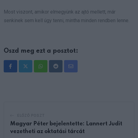
Most viszont, amikor elmegyünk az ajtó mellett, már
senkinek sem kell úgy tenni, mintha minden rendben lenne.
Oszd meg ezt a posztot:
Whatsapp
Reddit
Share
via
Email
ELŐZŐ POSZT
Magyar Péter bejelentette: Lannert Judit
vezetheti az oktatási tárcát