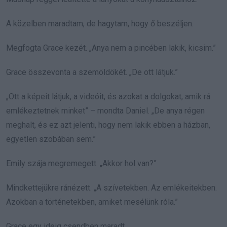
A közelben maradtam, de hagytam, hogy ő beszéljen.
Megfogta Grace kezét. „Anya nem a pincében lakik, kicsim.”
Grace összevonta a szemöldökét. „De ott látjuk.”
„Ott a képeit látjuk, a videóit, és azokat a dolgokat, amik rá
emlékeztetnek minket” – mondta Daniel. „De anya régen
meghalt, és ez azt jelenti, hogy nem lakik ebben a házban,
egyetlen szobában sem.”
Emily szája megremegett. „Akkor hol van?”
Mindkettejükre ránézett. „A szívetekben. Az emlékeitekben.
Azokban a történetekben, amiket mesélünk róla.”
Grace egy ideig csendben maradt.