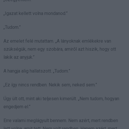
„Igazat kellett volna mondanod.”
„Tudom.”
Az emelet felé mutattam. „A lányoknak emlékekre van
szükségük, nem egy szobára, amiről azt hiszik, hogy ott
lakik az anyjuk.”
A hangja alig hallatszott. „Tudom.”
„Ez így nincs rendben. Nekik sem, neked sem.”
Úgy ült ott, mint aki teljesen kimerült. „Nem tudom, hogyan
engedjem el.”
Erre valami meglágyult bennem. Nem azért, mert rendben
lett volna, amit tett. Nem volt rendben. Hanem azért, mert