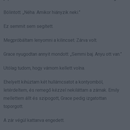
Bólintott. „Néha. Amikor hiányzik neki.”
Ez semmit sem segített.
Megpróbáltam lenyomni a kilincset. Zárva volt.
Grace nyugodtan annyit mondott: „Semmi baj. Anyu ott van.”
Utólag tudom, hogy várnom kellett volna.
Ehelyett kihúztam két hullámcsatot a kontyomból,
letérdeltem, és remegő kézzel nekiláttam a zárnak. Emily
mellettem állt és szipogott, Grace pedig izgatottan
toporgott.
A zár végül kattanva engedett.