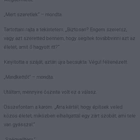
„Mert szeretlek” – mondta.
Tartottam rajta a tekintetem. „Biztosan? Engem szeretsz,
vagy azt szeretted bennem, hogy segítek továbbvinni azt az
életet, amit ő hagyott itt?”
Kinyitotta a száját, aztán újra becsukta. Végül félrenézett.
„Mindkettőt” – mondta.
Utáltam, mennyire őszinte volt ez a válasz.
Összefontam a karom. „Arra kértél, hogy építsek veled
közös életet, miközben elhallgattál egy zárt szobát, ami tele
van gyásszal.”
„Szégyelltem.”