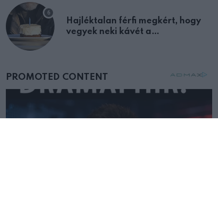
Hajléktalan férfi megkért, hogy
vegyek neki kávét a
születésnapján – órákkal később
mellettem ült az első osztályon