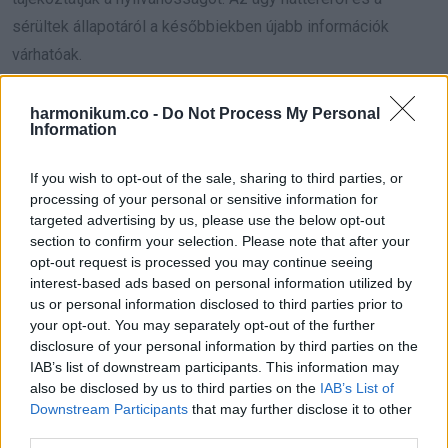
sérültek állapotáról a későbbiekben újabb információk
várhatóak.
harmonikum.co -
Do Not Process My Personal
Information
Oszd meg ezt a posztot:
If you wish to opt-out of the sale, sharing to third parties, or
processing of your personal or sensitive information for
Whatsapp
Reddit
Share
targeted advertising by us, please use the below opt-out
section to confirm your selection. Please note that after your
via
opt-out request is processed you may continue seeing
Email
interest-based ads based on personal information utilized by
us or personal information disclosed to third parties prior to
your opt-out. You may separately opt-out of the further
disclosure of your personal information by third parties on the
ELŐZŐ POSZT
IAB’s list of downstream participants. This information may
also be disclosed by us to third parties on the
IAB’s List of
Meglepő ok áll a háttérben: ezért utasítják
Downstream Participants
that may further disclose it to other
el a REpont-automaták az 50 forintos
third parties.
palackokat