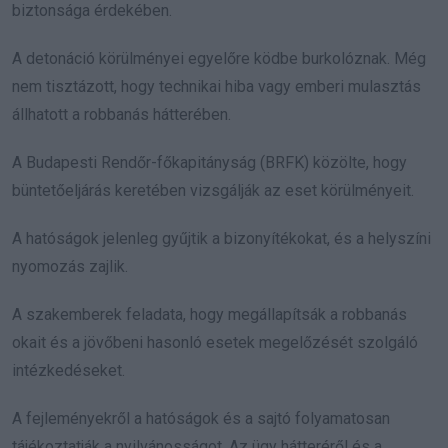
biztonsága érdekében.
A detonáció körülményei egyelőre ködbe burkolóznak. Még
nem tisztázott, hogy technikai hiba vagy emberi mulasztás
állhatott a robbanás hátterében.
A Budapesti Rendőr-főkapitányság (BRFK) közölte, hogy
büntetőeljárás keretében vizsgálják az eset körülményeit.
A hatóságok jelenleg gyűjtik a bizonyítékokat, és a helyszíni
nyomozás zajlik.
A szakemberek feladata, hogy megállapítsák a robbanás
okait és a jövőbeni hasonló esetek megelőzését szolgáló
intézkedéseket.
A fejleményekről a hatóságok és a sajtó folyamatosan
tájékoztatják a nyilvánosságot. Az ügy hátteréről és a