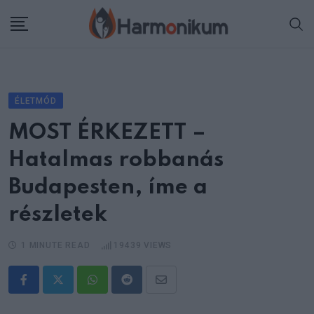
Skip
to
content
ÉLETMÓD
MOST ÉRKEZETT –
Hatalmas robbanás
Budapesten, íme a
részletek
1 MINUTE READ
19439
VIEWS
Whatsapp
Reddit
Share
via