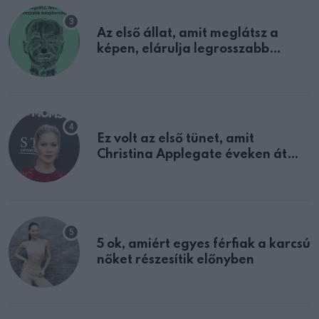
Az első állat, amit meglátsz a
képen, elárulja legrosszabb
tulajdonságodat
Ez volt az első tünet, amit
Christina Applegate éveken át
félreértett, pedig a szklerózis
multiplex egyértelmű jele volt
5 ok, amiért egyes férfiak a karcsú
nőket részesítik előnyben