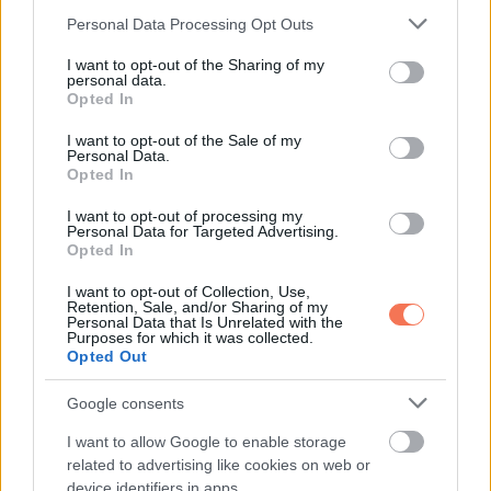
Please note that this website/app uses one or more Google
Personal Data Processing Opt Outs
services and may gather and store information including but
not limited to your visit or usage behaviour. You may click to
I want to opt-out of the Sharing of my
personal data.
grant or deny consent to Google and its third-party tags to
Opted In
use your data for below specified purposes in below Google
consent section.
I want to opt-out of the Sale of my
KÖVETKEZŐ POSZT
Personal Data.
Torghelle Sándor brutális ütésekkel
Opted In
pillanatok alatt kiütötte Shane Tusupot a
I want to opt-out of processing my
Sztárboxban
Personal Data for Targeted Advertising.
Opted In
I want to opt-out of Collection, Use,
Retention, Sale, and/or Sharing of my
Personal Data that Is Unrelated with the
Purposes for which it was collected.
További bejegyzések
Opted Out
Google consents
I want to allow Google to enable storage
related to advertising like cookies on web or
device identifiers in apps.