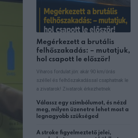
Megérkezett a brutális
felhőszakadás: – mutatjuk,
hol csapott le először!
Viharos fordulat jön: akár 90 km/órás
széllel és felhőszakadással csaphatnak le
a zivatarok! Zivatarok érkezhetnek
Válassz egy szimbólumot, és nézd
meg, milyen üzenetre lehet most a
legnagyobb szükséged
A stroke figyelmeztető jelei,