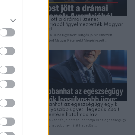
ÉRDEKESSÉG
eagált
Amit a banánról tudni érdemes, mielőt