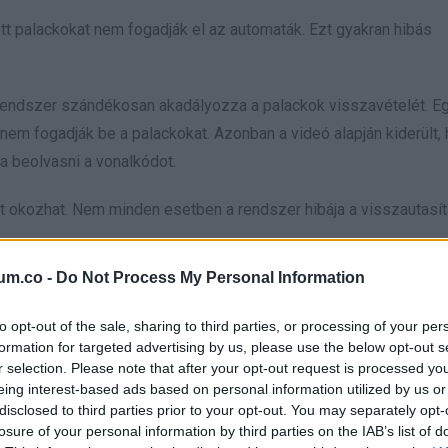
ott palackokat nem fogadják el az automaták. Ezt gyakran hibás
 rendszer szándékosan akadályozza a palackok visszavételét. E
t nem fogadják be a palackokat. Azonban a videó alapján kiderült,
a beolvasni a vonalkódot.
t okozhat. Nem minden esetben a rendszer hibája a visszautasít
um.co -
Do Not Process My Personal Information
 kell eljárni, figyelni a palackok állapotára és helyes behelyezé
to opt-out of the sale, sharing to third parties, or processing of your per
formation for targeted advertising by us, please use the below opt-out s
r selection. Please note that after your opt-out request is processed y
eing interest-based ads based on personal information utilized by us or
disclosed to third parties prior to your opt-out. You may separately opt-
losure of your personal information by third parties on the IAB’s list of