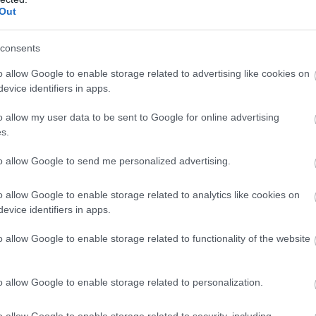
Out
consents
o allow Google to enable storage related to advertising like cookies on
evice identifiers in apps.
o allow my user data to be sent to Google for online advertising
s.
to allow Google to send me personalized advertising.
o allow Google to enable storage related to analytics like cookies on
evice identifiers in apps.
o allow Google to enable storage related to functionality of the website
ÉRDEKESSÉG
o allow Google to enable storage related to personalization.
d
Magyar Péter újabb kemény bejegyzéssel r
Áder János
o allow Google to enable storage related to security, including