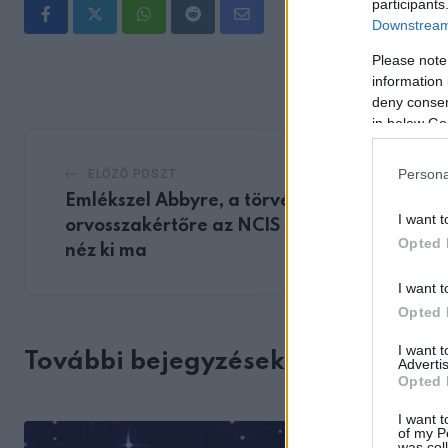
participants
Whatsapp
Reddit
Share
Downstream 
via
Please note
Email
information 
deny consent
in below Go
Persona
ELŐZŐ POSZT
Emlékszel Abbyre, a törvényszéki
I want t
orvosszakértőre az NCIS sorozatból? Így
Opted 
néz ki ma
I want t
Opted 
I want 
További bejegyzések
Advertis
Opted 
I want t
of my P
was col