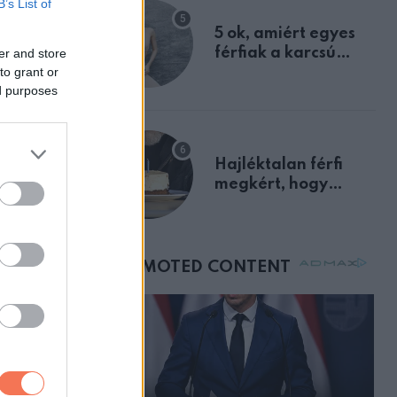
B’s List of
egyértelmű jele volt
5 ok, amiért egyes
férfiak a karcsú
er and store
to grant or
nőket részesítik
ed purposes
előnyben
Hajléktalan férfi
ZT
megkért, hogy
anás
vegyek neki kávét a
etek
születésnapján –
órákkal később
mellettem ült az első
osztályon