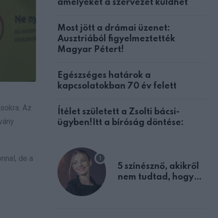
amelyeket a szervezet küldhet
Most jött a drámai üzenet:
Ausztriából figyelmeztették
Magyar Pétert!
Egészséges határok a
kapcsolatokban 70 év felett
sokra. Az
Ítélet született a Zsolti bácsi-
lvány
ügyben!Itt a bíróság döntése:
nnal, de a
5 színésznő, akikről
nem tudtad, hogy
fiúként születtek