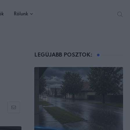
ók
Rólunk
LEGÚJABB POSZTOK:
Share
via
Email