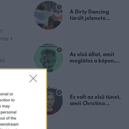
A Dirty Dancing
törölt jelenete
megerősíti azt, amit
gy
mindannyian
sejtettünk
 hogy a
Az első állat, amit
ás,
meglátsz a képen,
elárulja legrosszabb
tulajdonságodat
sére, hogy
sonal or
Ez volt az első tünet,
ection to
amit Christina
ou may
Applegate éveken
 personal
át félreértett, pedig
out of the
a szklerózis
 downstream
multiplex