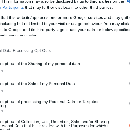
. This information may also be disclosed by us to third parties on the
IA
Participants
that may further disclose it to other third parties.
 that this website/app uses one or more Google services and may gath
including but not limited to your visit or usage behaviour. You may click 
 to Google and its third-party tags to use your data for below specifi
ogle consent section.
l Data Processing Opt Outs
KÖVETKEZŐ POS
MOST ÉRKEZETT – Hatalmas robb
o opt-out of the Sharing of my personal data.
Budapesten, íme a részl
In
o opt-out of the Sale of my Personal Data.
In
to opt-out of processing my Personal Data for Targeted
ing.
In
o opt-out of Collection, Use, Retention, Sale, and/or Sharing
ersonal Data that Is Unrelated with the Purposes for which it
lected.