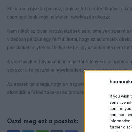
Különösen gyakori panasz, hogy az 50 forintos logóval ellát
csomagolások vagy helytelen behelyezés okozza.
Nem ritkák az olyan visszajelzések sem, amelyek szerint a
videóban például egy férfi állította, hogy az automaták direk
palackokat helytelenül helyezte be, így az automata nem tudt
A visszaváltás folyamatában tehát több tényező is problémá
sokszor a felhasználói figyelmetlenség is szerepet játszik.
harmonik
Az esetek tanulsága, hogy a visszaváltás során körültekintően
elkerüljük a félreértéseket és problémákat.
If you wish 
sensitive in
confirm you
continue se
information 
Oszd meg ezt a posztot:
further disc