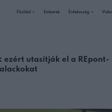
Főoldal
Emberek
Érdekesség
Vide
 ezért utasítják el a REpont-
palackokat