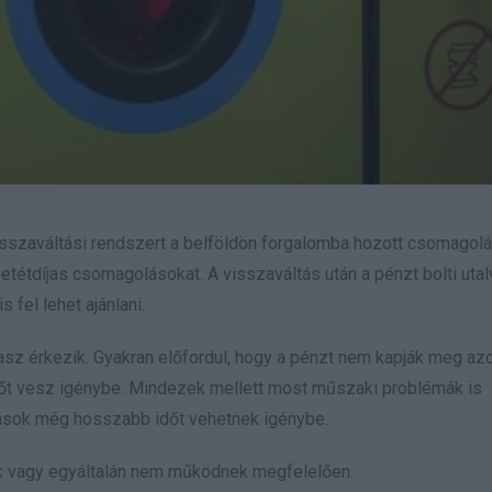
isszaváltási rendszert a belföldön forgalomba hozott csomagolá
tétdíjas csomagolásokat. A visszaváltás után a pénzt bolti uta
 fel lehet ajánlani.
sz érkezik. Gyakran előfordul, hogy a pénzt nem kapják meg azo
dőt vesz igénybe. Mindezek mellett most műszaki problémák is
lások még hosszabb időt vehetnek igénybe.
k vagy egyáltalán nem működnek megfelelően.