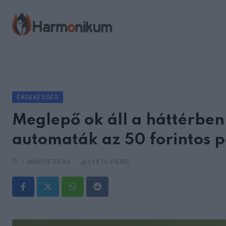
Skip
to
content
ÉRDEKESSÉG
Meglepő ok áll a háttérben:
automaták az 50 forintos 
1 MINUTE READ
11972
VIEWS
Whatsapp
Reddit