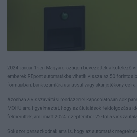
2024. január 1-jén Magyarországon bevezették a kötelező v
emberek REpont automatákba vihetik vissza az 50 forintos be
formájában, bankszámlára utalással vagy akár jótékony célra is
Azonban a visszaváltási rendszerrel kapcsolatosan sok pana
MOHU arra figyelmeztet, hogy az átutalások feldolgozása i
felmerültek, ami miatt 2024. szeptember 22-től a visszauta
Sokszor panaszkodnak arra is, hogy az automaták megtelne