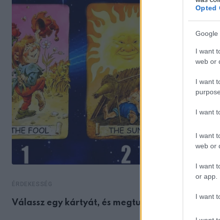
Opted 
Google 
I want t
web or d
I want t
purpose
I want 
I want t
web or d
I want t
or app.
ÉRDEKESSÉG
I want t
Válassz egy kártyát, és megtudhatod, mi vár rá
I want t