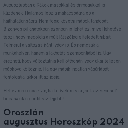
Augusztusban a Rákok másokkal és önmagukkal is
küzdenek. Hajlamos lesz a makacsságra és a
hajthatatlanságra. Nem fogja követni mások tanácsát.
Bizonyos pillanatokban azonban jó lehet ez, mivel lehetővé
teszi, hogy megoldja a múlt látszólag elfeledett hibáit.
Felmerül a változás iránti vágy is. És nemcsak a
munkahelyen, hanem a lakhatás szempontjából is. Úgy
érezheti, hogy változtatnia kell otthonán, vagy akár teljesen
máshova költöznie. Ha egy másik ingatlan vásárlását
fontolgatja, akkor itt az ideje.
Hét év szerencse vár, ha kedvelés és a „sok szerencsét”
beírása után gördítesz lejjebb!
Oroszlán
augusztus Horoszkóp 2024