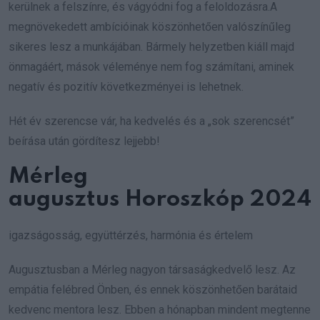
kerülnek a felszínre, és vágyódni fog a feloldozásra.A
megnövekedett ambícióinak köszönhetően valószínűleg
sikeres lesz a munkájában. Bármely helyzetben kiáll majd
önmagáért, mások véleménye nem fog számítani, aminek
negatív és pozitív következményei is lehetnek.
Hét év szerencse vár, ha kedvelés és a „sok szerencsét”
beírása után gördítesz lejjebb!
Mérleg
augusztus Horoszkóp 2024
igazságosság, együttérzés, harmónia és értelem
Augusztusban a Mérleg nagyon társaságkedvelő lesz. Az
empátia felébred Önben, és ennek köszönhetően barátaid
kedvenc mentora lesz. Ebben a hónapban mindent megtenne