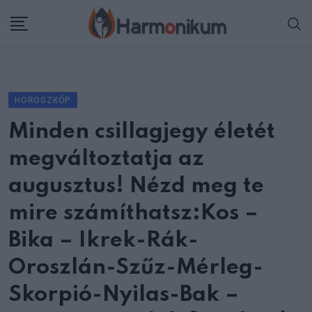
Skip
to
content
HOROSZKÓP
Minden csillagjegy életét
megváltoztatja az
augusztus! Nézd meg te
mire számíthatsz:Kos –
Bika – Ikrek-Rák-
Oroszlán-Szűz-Mérleg-
Skorpió-Nyilas-Bak –