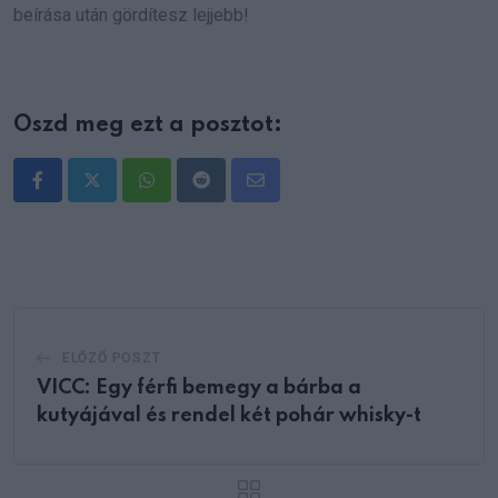
beírása után gördítesz lejjebb!
Oszd meg ezt a posztot:
Whatsapp
Reddit
Share
via
Email
ELŐZŐ POSZT
VICC: Egy férfi bemegy a bárba a
kutyájával és rendel két pohár whisky-t