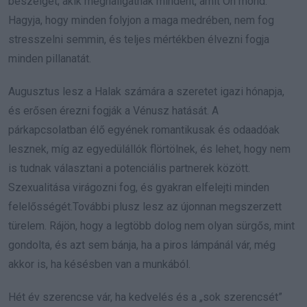
beszélget; akik meghallgatnak mindent, amit Ön mond.
Hagyja, hogy minden folyjon a maga medrében, nem fog
stresszelni semmin, és teljes mértékben élvezni fogja
minden pillanatát.
Augusztus lesz a Halak számára a szeretet igazi hónapja,
és erősen érezni fogják a Vénusz hatását. A
párkapcsolatban élő egyének romantikusak és odaadóak
lesznek, míg az egyedülállók flörtölnek, és lehet, hogy nem
is tudnak választani a potenciális partnerek között.
Szexualitása virágozni fog, és gyakran elfelejti minden
felelősségét.További plusz lesz az újonnan megszerzett
türelem. Rájön, hogy a legtöbb dolog nem olyan sürgős, mint
gondolta, és azt sem bánja, ha a piros lámpánál vár, még
akkor is, ha késésben van a munkából.
Hét év szerencse vár, ha kedvelés és a „sok szerencsét”