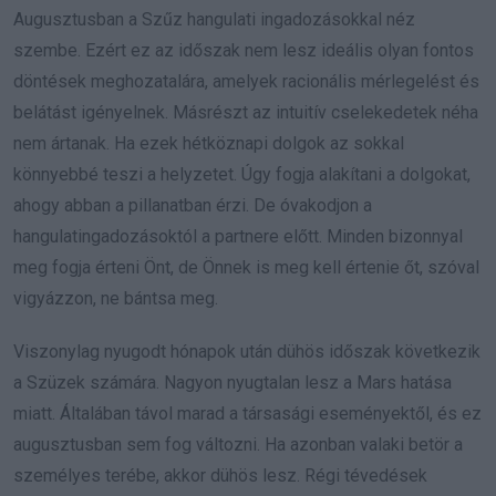
Augusztusban a Szűz hangulati ingadozásokkal néz
szembe. Ezért ez az időszak nem lesz ideális olyan fontos
döntések meghozatalára, amelyek racionális mérlegelést és
belátást igényelnek. Másrészt az intuitív cselekedetek néha
nem ártanak. Ha ezek hétköznapi dolgok az sokkal
könnyebbé teszi a helyzetet. Úgy fogja alakítani a dolgokat,
ahogy abban a pillanatban érzi. De óvakodjon a
hangulatingadozásoktól a partnere előtt. Minden bizonnyal
meg fogja érteni Önt, de Önnek is meg kell értenie őt, szóval
vigyázzon, ne bántsa meg.
Viszonylag nyugodt hónapok után dühös időszak következik
a Szüzek számára. Nagyon nyugtalan lesz a Mars hatása
miatt. Általában távol marad a társasági eseményektől, és ez
augusztusban sem fog változni. Ha azonban valaki betör a
személyes terébe, akkor dühös lesz. Régi tévedések