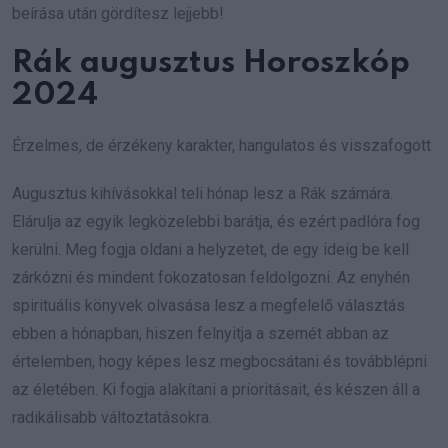
beírása után gördítesz lejjebb!
Rák augusztus Horoszkóp
2024
Érzelmes, de érzékeny karakter, hangulatos és visszafogott
Augusztus kihívásokkal teli hónap lesz a Rák számára.
Elárulja az egyik legközelebbi barátja, és ezért padlóra fog
kerülni. Meg fogja oldani a helyzetet, de egy ideig be kell
zárkózni és mindent fokozatosan feldolgozni. Az enyhén
spirituális könyvek olvasása lesz a megfelelő választás
ebben a hónapban, hiszen felnyitja a szemét abban az
értelemben, hogy képes lesz megbocsátani és továbblépni
az életében. Ki fogja alakítani a prioritásait, és készen áll a
radikálisabb változtatásokra.