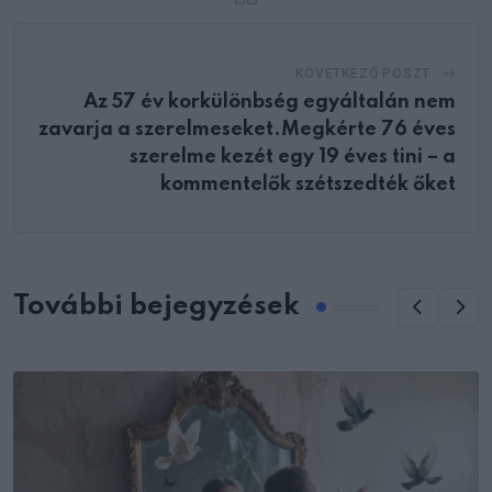
KÖVETKEZŐ POSZT
Az 57 év korkülönbség egyáltalán nem
zavarja a szerelmeseket.Megkérte 76 éves
szerelme kezét egy 19 éves tini – a
kommentelők szétszedték őket
További bejegyzések