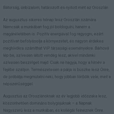
Bátorság, önbizalom, határozott és nyitott mint az Oroszlán
Az augusztus sikeres hónap lesz Oroszlán számára.
Nemcsak a munkában fog jól boldogulni, hanem a
magánéletében is. Pozitív energiával fog ragyogni, ezért
pozitívan befolyásolja a környezetet, és nagyon érdekes
meghívókra számíthat VIP társasági eseményekre. Bárhová
lép be, szívesen látott vendég lesz, akivel mindenki
szívesen beszélget majd. Csak ne hagyja, hogy a hírnév a
fejébe szálljon. Természetesen a párja is büszke lesz Önre,
de próbálja megmutatni neki, hogy jobban törődik vele, mint a
népszerűséggel.
Augusztus az Oroszlánoknak az év legjobb időszaka lesz,
köszönhetően domináns bolygójuknak – a Napnak.
Nagyszerű lesz a munkában, és kollégái felnéznek Önre.