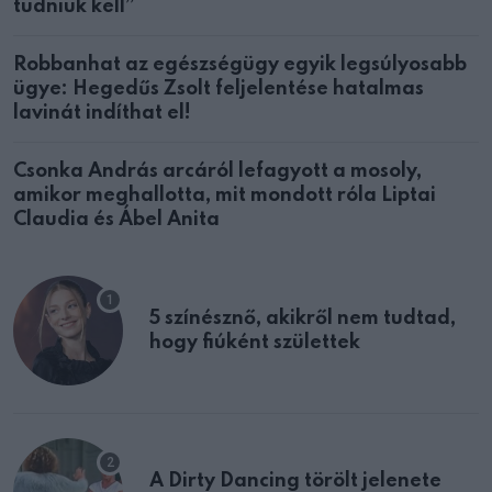
tudniuk kell”
Robbanhat az egészségügy egyik legsúlyosabb
ügye: Hegedűs Zsolt feljelentése hatalmas
lavinát indíthat el!
Csonka András arcáról lefagyott a mosoly,
amikor meghallotta, mit mondott róla Liptai
Claudia és Ábel Anita
5 színésznő, akikről nem tudtad,
hogy fiúként születtek
A Dirty Dancing törölt jelenete