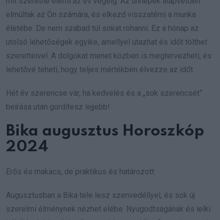
mit szeretne elérni az év végéig. Az ünnepek alapvetően
elmúltak az Ön számára, és elkezd visszatérni a munka
életébe. De nem szabad túl sokat rohanni. Ez a hónap az
utolsó lehetőségek egyike, amellyel utazhat és időt tölthet
szeretteivel. A dolgokat menet közben is megtervezheti, és
lehetővé teheti, hogy teljes mértékben élvezze az időt.
Hét év szerencse vár, ha kedvelés és a „sok szerencsét”
beírása után gördítesz lejjebb!
Bika augusztus Horoszkóp
2024
Erős és makacs, de praktikus és határozott
Augusztusban a Bika tele lesz szenvedéllyel, és sok új
szerelmi élménynek nézhet elébe. Nyugodtságának és lelki