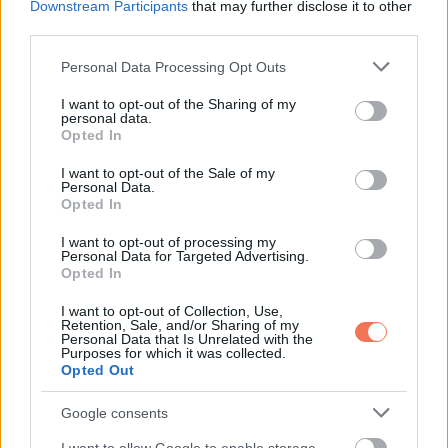
legyen túl lelkes és ne rontsa el az esélyeit.
Downstream Participants
that may further disclose it to other
third parties.
Hét év szerencse vár, ha kedvelés és a „sok szerencsét”
Please note that this website/app uses one or more Google
Personal Data Processing Opt Outs
beírása után gördítesz lejjebb!
services and may gather and store information including but
not limited to your visit or usage behaviour. You may click to
I want to opt-out of the Sharing of my
personal data.
Skorpió
grant or deny consent to Google and its third-party tags to
Opted In
use your data for below specified purposes in below Google
augusztus Horoszkóp 2024
consent section.
I want to opt-out of the Sale of my
Personal Data.
Opted In
Figyelmes, harcos, előrelátó és empatikus a többiekkel
I want to opt-out of processing my
Personal Data for Targeted Advertising.
Az augusztus a makacsság és a lendület egy részét hozza
Opted In
a Skorpióknak. Bármit elérhet ebben a hónapban, amit célul
I want to opt-out of Collection, Use,
tűzött ki. Hajlamos lesz azonban arra, hogy ne legyen
Retention, Sale, and/or Sharing of my
Personal Data that Is Unrelated with the
tekintettel másokra, és nincsenek határai, ami problémát
Purposes for which it was collected.
Opted Out
jelenthet, különösen a munkahelyen. Lehet, hogy kollégái
ellenségesen néznek Önre, de ez azért lehet, mert irigyelni
Google consents
fogják a lendületét és a sikereit. Ha nem alkalmazkodik