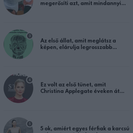
megerősíti azt, amit mindannyian
sejtettünk
Az első állat, amit meglátsz a
képen, elárulja legrosszabb
tulajdonságodat
Ez volt az első tünet, amit
Christina Applegate éveken át
félreértett, pedig a szklerózis
multiplex egyértelmű jele volt
5 ok, amiért egyes férfiak a karcsú