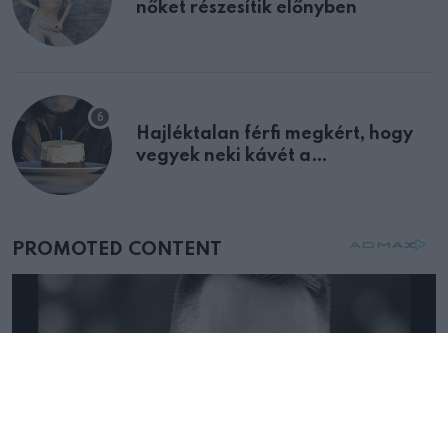
nőket részesítik előnyben
Hajléktalan férfi megkért, hogy
vegyek neki kávét a
születésnapján – órákkal később
mellettem ült az első osztályon