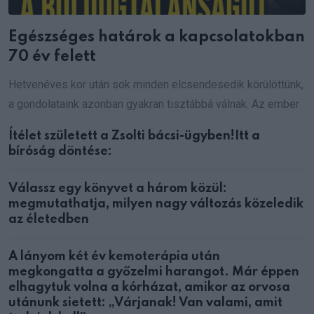
Egészséges határok a kapcsolatokban
70 év felett
Hetvenéves kor után sok minden elcsendesedik körülöttünk,
a gondolataink azonban gyakran tisztábbá válnak. Az ember
Ítélet született a Zsolti bácsi-ügyben!Itt a
bíróság döntése:
Válassz egy könyvet a három közül:
megmutathatja, milyen nagy változás közeledik
az életedben
A lányom két év kemoterápia után
megkongatta a győzelmi harangot. Már éppen
elhagytuk volna a kórházat, amikor az orvosa
utánunk sietett: „Várjanak! Van valami, amit