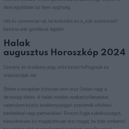
őket egyáltalán az ilyen segítség.
Hét év szerencse vár, ha kedvelés és a „sok szerencsét”
beírása után gördítesz lejjebb!
Halak
augusztus Horoszkóp 2024
Szerény és érzékeny jegy, erős belső felfogásuk és
inspirációjuk van
Ebben a hónapban biztosan nem lesz Önben vágy a
társasági életre. A Halak minden szabad pillanatukat
valamilyen közös tevékenységgel szeretnék eltölteni
barátaikkal vagy partnerükkel. Élvezni fogja a játékosságot,
kényelmesen és magabiztosan érzi magát, ha több emberrel