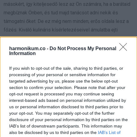
másokért, így kiteljesedő lesz az Ön számára, ha a barátaid
megbíznak Önben, és tud majd tanácsot adni nekik és
támogatni őket. De ez még nem minden; erős oldala lesz a
főzés. Kiváló kulináris kísérletezéseivel ámulatba ejti
barátait és családját, és elnyeri a legjobb házigazda
státuszt.
harmonikum.co -
Do Not Process My Personal
Information
A Mérleg augusztusban határozatlan és tétova lesz. A
If you wish to opt-out of the sale, sharing to third parties, or
Vénusz hatással lesz rá, különösen a partnerük és általában
processing of your personal or sensitive information for
a kapcsolataik tekintetében. A partnere iránt érzelmei
targeted advertising by us, please use the below opt-out
hatalmasnak; azonban kissé kontrollálnia kell önmagát, hogy
section to confirm your selection. Please note that after your
opt-out request is processed you may continue seeing
ne fárassza szerelmét a szeretet állandó
interest-based ads based on personal information utilized by
bizonyítékaival.Augusztus végén sok előrelépést figyelhet
us or personal information disclosed to third parties prior to
meg kommunikációs képességeiben. Hihetetlenül sikeres
your opt-out. You may separately opt-out of the further
disclosure of your personal information by third parties on the
lesz a munkahelyén, elsősorban beszédkészségének
IAB’s list of downstream participants. This information may
köszönhetően. Mindazonáltal arra kell figyelnie, hogy ne
also be disclosed by us to third parties on the
IAB’s List of