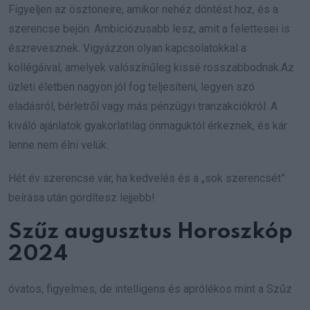
Figyeljen az ösztöneire, amikor nehéz döntést hoz, és a
szerencse bejön. Ambiciózusabb lesz, amit a felettesei is
észrevesznek. Vigyázzon olyan kapcsolatokkal a
kollégáival, amelyek valószínűleg kissé rosszabbodnak.Az
üzleti életben nagyon jól fog teljesíteni, legyen szó
eladásról, bérletről vagy más pénzügyi tranzakciókról. A
kiváló ajánlatok gyakorlatilag önmaguktól érkeznek, és kár
lenne nem élni velük.
Hét év szerencse vár, ha kedvelés és a „sok szerencsét”
beírása után gördítesz lejjebb!
Szűz augusztus Horoszkóp
2024
óvatos, figyelmes, de intelligens és aprólékos mint a Szűz