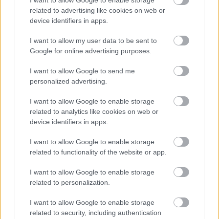
I want to allow Google to enable storage
hozzájuk, tudnia kell, hogy esetleg nem tekintenek Önre a
related to advertising like cookies on web or
csoportjuk tagjaként. Tehát próbálja meg fontolóra venni a
device identifiers in apps.
prioritásait, és előre hozzájuk igazítani tetteit.
I want to allow my user data to be sent to
Google for online advertising purposes.
A Skorpiók vágyakoznak, és augusztusban követik céljaikat
és eszményeiket. Addig nem tud ellazulni, amíg el nem éri,
I want to allow Google to send me
personalized advertising.
amit akar, és képes lesz legyőzni minden akadályt, amely az
útjába kerül.A kapcsolatokban szövődmények
I want to allow Google to enable storage
jelentkezhetnek, mivel az érzelmeket intenzívebben fogja
related to analytics like cookies on web or
device identifiers in apps.
tapasztalni. A csalódottság érzése ekkor túlságosan
kritikussá teheti Önt, és a szeretetre teljesen észszerűtlen
I want to allow Google to enable storage
válaszai lehetnek. Legyen óvatos, és hagyja, hogy valaki
related to functionality of the website or app.
megbízható segítséget nyújtson Önnek.
I want to allow Google to enable storage
related to personalization.
Hét év szerencse vár, ha kedvelés és a „sok szerencsét”
beírása után gördítesz lejjebb!
I want to allow Google to enable storage
related to security, including authentication