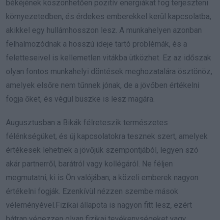
békéjének köszönhetően pozitív energiákat fog terjeszteni
környezetedben, és érdekes emberekkel kerül kapcsolatba,
akikkel egy hullámhosszon lesz. A munkahelyen azonban
felhalmozódnak a hosszú ideje tartó problémák, és a
feletteseivel is kellemetlen vitákba ütközhet. Ez az időszak
olyan fontos munkahelyi döntések meghozatalára ösztönöz,
amelyek elsőre nem tűnnek jónak, de a jövőben értékelni
fogja őket, és végül büszke is lesz magára.
Augusztusban a Bikák félreteszik természetes
félénkségüket, és új kapcsolatokra tesznek szert, amelyek
értékesek lehetnek a jövőjük szempontjából, legyen szó
akár partnerről, barátról vagy kollégáról. Ne féljen
megmutatni, ki is Ön valójában; a közeli emberek nagyon
értékelni fogják. Ezenkívül nézzen szembe mások
véleményével.Fizikai állapota is nagyon fitt lesz, ezért
bátran végezzen olyan fizikai tevékenységeket vagy