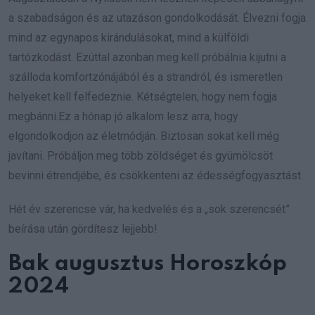
a szabadságon és az utazáson gondolkodását. Élvezni fogja
mind az egynapos kirándulásokat, mind a külföldi
tartózkodást. Ezúttal azonban meg kell próbálnia kijutni a
szálloda komfortzónájából és a strandról, és ismeretlen
helyeket kell felfedeznie. Kétségtelen, hogy nem fogja
megbánni.Ez a hónap jó alkalom lesz arra, hogy
elgondolkodjon az életmódján. Biztosan sokat kell még
javítani. Próbáljon meg több zöldséget és gyümölcsöt
bevinni étrendjébe, és csökkenteni az édességfogyasztást.
Hét év szerencse vár, ha kedvelés és a „sok szerencsét”
beírása után gördítesz lejjebb!
Bak augusztus Horoszkóp
2024