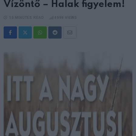
Vízöntő – Halak figyelem!
15 MINUTES READ
4999
VIEWS
Whatsapp
Reddit
Share
via
Email