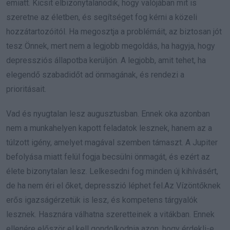
emiatt. Kicsit elbizonytalanodik, hogy valójában mit is
szeretne az életben, és segítséget fog kérni a közeli
hozzátartozóitól. Ha megosztja a problémáit, az biztosan jót
tesz Önnek, mert nem a legjobb megoldás, ha hagyja, hogy
depressziós állapotba kerüljön. A legjobb, amit tehet, ha
elegendő szabadidőt ad önmagának, és rendezi a
prioritásait.
Vad és nyugtalan lesz augusztusban. Ennek oka azonban
nem a munkahelyen kapott feladatok lesznek, hanem az a
túlzott igény, amelyet magával szemben támaszt. A Jupiter
befolyása miatt felül fogja becsülni önmagát, és ezért az
élete bizonytalan lesz. Lelkesedni fog minden új kihívásért,
de ha nem éri el őket, depresszió léphet fel.Az Vízöntőknek
erős igazságérzetük is lesz, és kompetens tárgyalók
lesznek. Hasznára válhatna szeretteinek a vitákban. Ennek
ellenére először el kell gondolkodnia azon, hogy érdekli-e