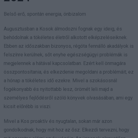
Belső erő, spontán energia, önbizalom
Augusztusban a Kosok álmodozni fognak egy ideig, és
behódolnak a tökéletes életről alkotott elképzeléseiknek.
Ebben az időszakban bizonyos, régóta fennálló akadályok is
felszínre kerülnek, sőt enyhe egészségügyi problémák is
megjelennek a hátával kapcsolatban. Ezért kell önmagára
összpontosítania, és elkezdenie megoldani a problémáit; ez
a hónap a tökéletes idő ezekre. Mivel a szokásosnál
fogékonyabb és nyitottabb lesz, örömét leli majd a
személyes fejlődésről szóló könyvek olvasásában, ami egy
kicsit előrébb is viszi.
Mivel a Kos proaktív és nyugtalan, sokan már azon
gondolkodnak, hogy mit hoz az ősz. Elkezdi tervezni, hogy