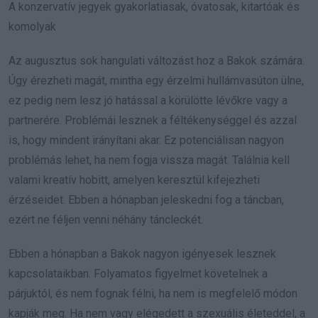
A konzervatív jegyek gyakorlatiasak, óvatosak, kitartóak és
komolyak
Az augusztus sok hangulati változást hoz a Bakok számára.
Úgy érezheti magát, mintha egy érzelmi hullámvasúton ülne,
ez pedig nem lesz jó hatással a körülötte lévőkre vagy a
partnerére. Problémái lesznek a féltékenységgel és azzal
is, hogy mindent irányítani akar. Ez potenciálisan nagyon
problémás lehet, ha nem fogja vissza magát. Találnia kell
valami kreatív hobitt, amelyen keresztül kifejezheti
érzéseidet. Ebben a hónapban jeleskedni fog a táncban,
ezért ne féljen venni néhány táncleckét.
Ebben a hónapban a Bakok nagyon igényesek lesznek
kapcsolataikban. Folyamatos figyelmet követelnek a
párjuktól, és nem fognak félni, ha nem is megfelelő módon
kapják meg. Ha nem vagy elégedett a szexuális életeddel, a