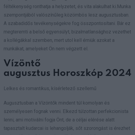
féltékenység ronthatja a helyzetet, és vita alakulhat ki.Munka
szempontjából valószínűleg közömbös lesz augusztusban.
A szabadidős tevékenységekre fog összpontosítani. Bár ez
megteremti a belső egyensúlyt, bizalmatlansághoz vezethet
a kollégákkal szemben, mert utol kell érniük azokat a
munkákat, amelyeket Ön nem végzett el.
Vízöntő
augusztus Horoszkóp 2024
Lelkes és romantikus, kísérletező szellemű
Augusztusban a Vízöntők mindent túl komolyan és
személyesen fognak venni. Elkezd túlzottan perfekcionista
lenni, ami motiválni fogja Önt, de a céljai elérése alatt
tapasztalt kudarcai is lehangolják, sőt szorongást is érezhet