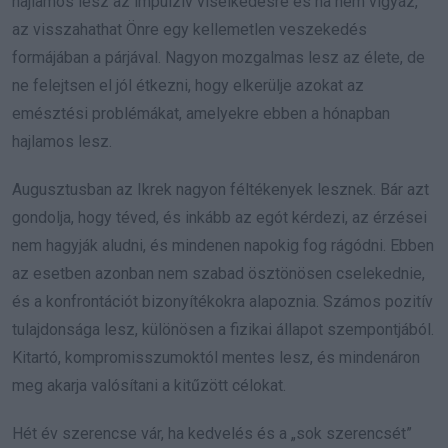
hajlamos lesz az impulzív viselkedésre és ha nem vigyáz,
az visszahathat Önre egy kellemetlen veszekedés
formájában a párjával. Nagyon mozgalmas lesz az élete, de
ne felejtsen el jól étkezni, hogy elkerülje azokat az
emésztési problémákat, amelyekre ebben a hónapban
hajlamos lesz.
Augusztusban az Ikrek nagyon féltékenyek lesznek. Bár azt
gondolja, hogy téved, és inkább az egót kérdezi, az érzései
nem hagyják aludni, és mindenen napokig fog rágódni. Ebben
az esetben azonban nem szabad ösztönösen cselekednie,
és a konfrontációt bizonyítékokra alapoznia. Számos pozitív
tulajdonsága lesz, különösen a fizikai állapot szempontjából.
Kitartó, kompromisszumoktól mentes lesz, és mindenáron
meg akarja valósítani a kitűzött célokat.
Hét év szerencse vár, ha kedvelés és a „sok szerencsét”