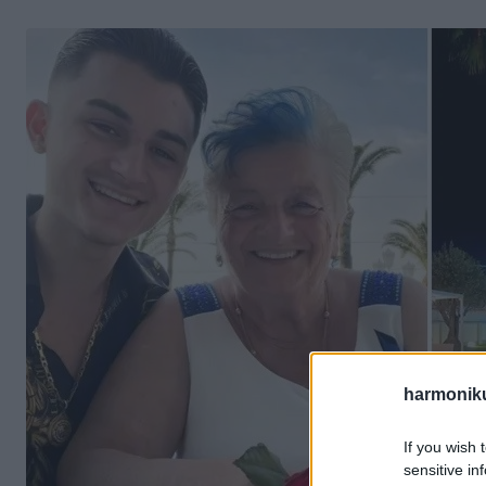
harmonik
If you wish 
sensitive in