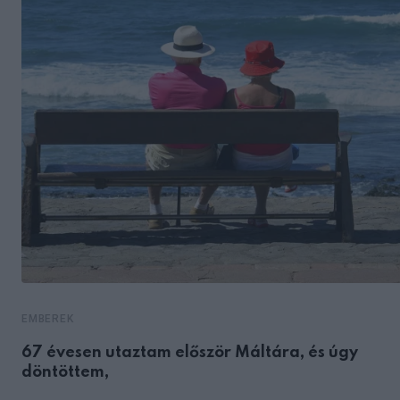
EMBEREK
67 évesen utaztam először Máltára, és úgy
döntöttem,