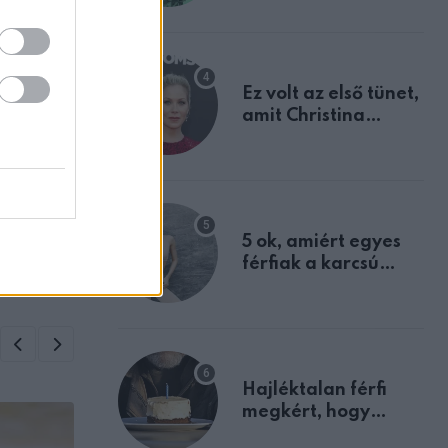
tulajdonságodat
Ez volt az első tünet,
amit Christina
Applegate éveken
ZT
át félreértett, pedig
ő az
a szklerózis
rint
multiplex
egyértelmű jele volt
5 ok, amiért egyes
férfiak a karcsú
nőket részesítik
előnyben
Hajléktalan férfi
megkért, hogy
vegyek neki kávét a