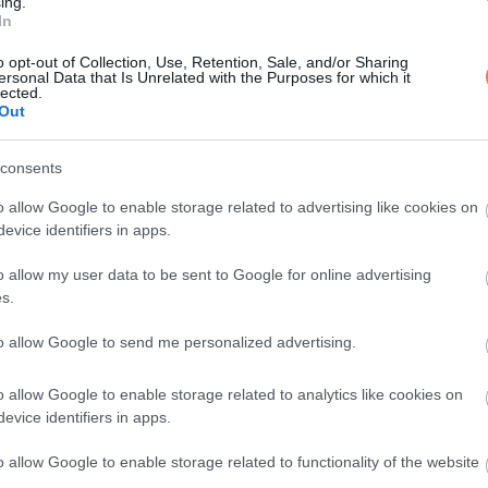
ing.
In
o opt-out of Collection, Use, Retention, Sale, and/or Sharing
ersonal Data that Is Unrelated with the Purposes for which it
d – Mohana
lected.
Out
consents
o allow Google to enable storage related to advertising like cookies on
evice identifiers in apps.
ják: nem a korkülönbség számít, hanem csak az, hogy egymásra 
yon boldogok.
o allow my user data to be sent to Google for online advertising
s.
to allow Google to send me personalized advertising.
o allow Google to enable storage related to analytics like cookies on
evice identifiers in apps.
o allow Google to enable storage related to functionality of the website