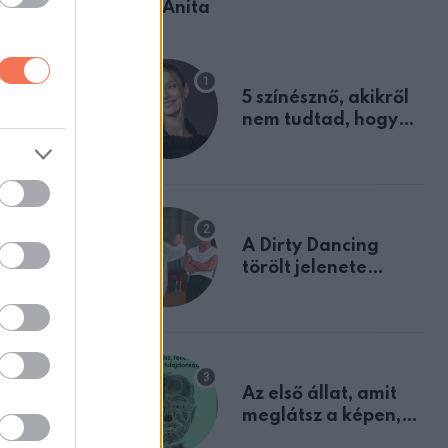
Ábel Anita
5 színésznő, akikről
nem tudtad, hogy
fiúként születtek
találtak.
A Dirty Dancing
törölt jelenete
megerősíti azt, amit
mindannyian
sejtettünk
Az első állat, amit
meglátsz a képen,
elárulja legrosszabb