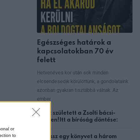
via
Email
Egészséges határok a
kapcsolatokban 70 év
felett
Hetvenéves kor után sok minden
elcsendesedik körülöttünk, a gondolataink
azonban gyakran tisztábbá válnak. Az
ember
Ítélet született a Zsolti bácsi-
ügyben!Itt a bíróság döntése:
sonal or
ection to
Válassz egy könyvet a három