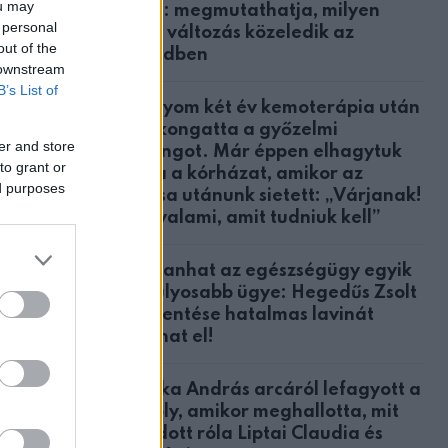
ou may
közül: megmutathatja, milyen
 personal
nagy változás közeledik az
out of the
életedben
 downstream
B’s List of
A lányom két év kemoterápia után
megkongatta a győzelmi
er and store
harangot. Már éppen elhagytuk
latukat
to grant or
volna a kórházat, amikor az
ed purposes
orvosa utánunk sietett: „Várjanak!
Van valami, amit tudniuk kell”
Robbanhat az egészségügy egyik
 kezében
legsúlyosabb ügye: Hegedűs Zsolt
feljelentése hatalmas lavinát
indíthat el!
Csonka András arcáról lefagyott a
57 év
mosoly, amikor meghallotta, mit
mondott róla Liptai Claudia és