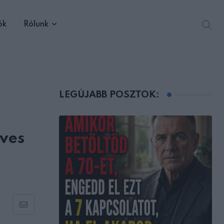
ók
Rólunk
LEGÚJABB POSZTOK:
éves
Share