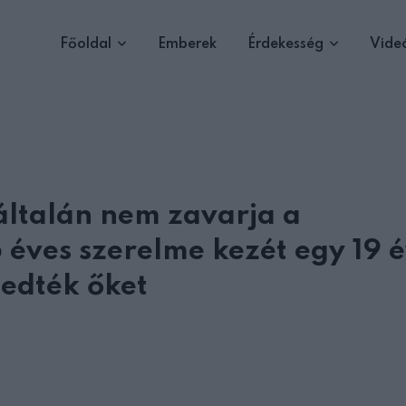
Főoldal
Emberek
Érdekesség
Vide
általán nem zavarja a
éves szerelme kezét egy 19 
zedték őket