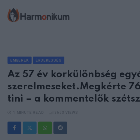
Skip
to
content
EMBEREK
ÉRDEKESSÉG
Az 57 év korkülönbség egy
szerelmeseket.Megkérte 76 
tini – a kommentelők széts
1 MINUTE READ
3653
VIEWS
Whatsapp
Reddit