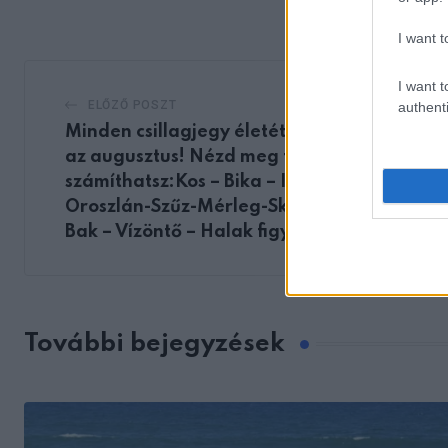
Email
I want t
I want t
ELŐZŐ POSZT
authenti
Minden csillagjegy életét megváltoztatja
az augusztus! Nézd meg te mire
számíthatsz:Kos – Bika – Ikrek-Rák-
Oroszlán-Szűz-Mérleg-Skorpió-Nyilas-
Bak – Vízöntő – Halak figyelem!
További bejegyzések