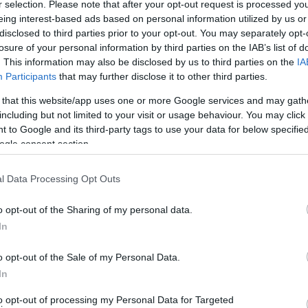
r selection. Please note that after your opt-out request is processed y
eing interest-based ads based on personal information utilized by us or
disclosed to third parties prior to your opt-out. You may separately opt-
losure of your personal information by third parties on the IAB’s list of
. This information may also be disclosed by us to third parties on the
IA
Participants
that may further disclose it to other third parties.
 szerelmeseket.
 that this website/app uses one or more Google services and may gath
t dúl a szerelem, nemrégiben pedig úgy döntöttek, hogy kapcso
including but not limited to your visit or usage behaviour. You may click 
 to Google and its third-party tags to use your data for below specifi
ogle consent section.
melyről videó is készült.
l Data Processing Opt Outs
e videóját – melyben egy hatalmas csokor szív alakú lufival a
o opt-out of the Sharing of my personal data.
az eljegyzési gyűrűt is – már 16 millióan látták.
In
n akadnak olyanok is, akik furcsállják a dolgot.
o opt-out of the Sale of my Personal Data.
In
al férfi dédnagymamája is lehetne, őket azonban nem zavarja az 
to opt-out of processing my Personal Data for Targeted