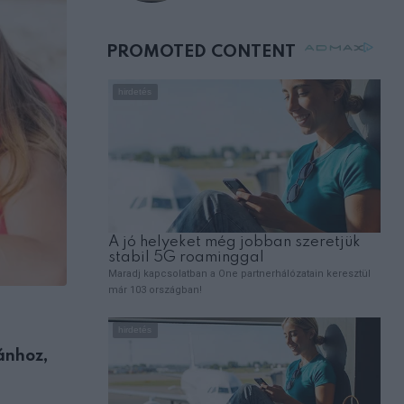
születésnapján –
órákkal később
mellettem ült az első
osztályon
EMBEREK
ánhoz,
Fájdalmas veszteség: Gálvölgyi János má
megemlékezett