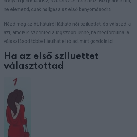
hogyan gondolkodsz, szeretsz és reagálsz. Ne gondold túl,
ne elemezd, csak hallgass az első benyomásodra.
Nézd meg az öt, hátulról látható női sziluettet, és válaszd ki
azt, amelyik szerinted a legszebb lenne, ha megfordulna. A
választásod többet árulhat el rólad, mint gondolnád.
Ha az első sziluettet
választottad