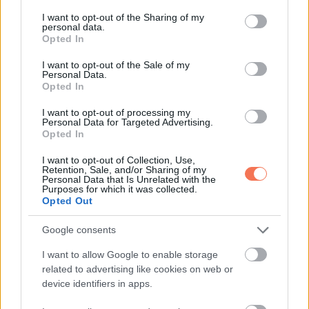
services and may gather and store information including but
not limited to your visit or usage behaviour. You may click to
I want to opt-out of the Sharing of my
personal data.
grant or deny consent to Google and its third-party tags to
Opted In
use your data for below specified purposes in below Google
consent section.
I want to opt-out of the Sale of my
Personal Data.
Opted In
I want to opt-out of processing my
Personal Data for Targeted Advertising.
Opted In
Határozott, bátor és független alkat vagy. Szereted a
I want to opt-out of Collection, Use,
Retention, Sale, and/or Sharing of my
kihívásokat, és szívesen tanulsz új dolgokat. A fejlődés
Personal Data that Is Unrelated with the
Purposes for which it was collected.
fontos neked, ezért nem riadsz vissza attól, ami másokat
Opted Out
talán megijeszt. Kitartásod miatt sokan csodálnak,
Google consents
ugyanakkor a magabiztos külső mögött érzékeny,
I want to allow Google to enable storage
védelmező szív rejlik. Számodra a siker nemcsak
related to advertising like cookies on web or
eredményekről szól, hanem arról is, hogy tiszta maradjon a
device identifiers in apps.
lelkiismereted.