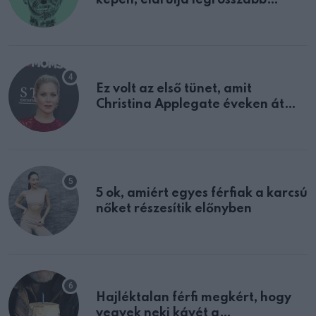
tulajdonságodat
Ez volt az első tünet, amit
Christina Applegate éveken át
félreértett, pedig a szklerózis
multiplex egyértelmű jele volt
5 ok, amiért egyes férfiak a karcsú
nőket részesítik előnyben
Hajléktalan férfi megkért, hogy
vegyek neki kávét a