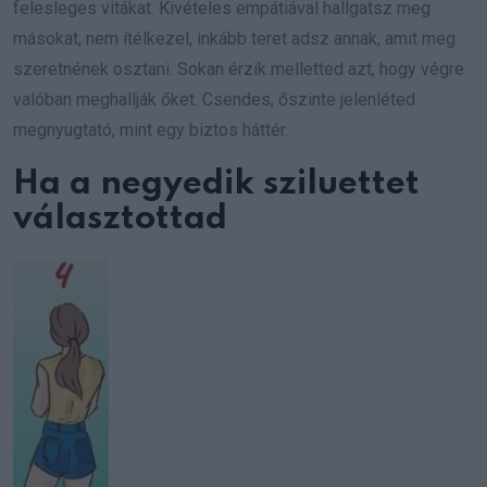
felesleges vitákat. Kivételes empátiával hallgatsz meg
másokat, nem ítélkezel, inkább teret adsz annak, amit meg
szeretnének osztani. Sokan érzik melletted azt, hogy végre
valóban meghallják őket. Csendes, őszinte jelenléted
megnyugtató, mint egy biztos háttér.
Ha a negyedik sziluettet
választottad