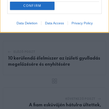
Oszd meg ezt a posztot:
CONFIRM
Whatsapp
Reddit
Share
via
Data Deletion
Data Access
Privacy Policy
Email
ELŐZŐ POSZT
10 kerülendő élelmiszer az ízületi gyulladás
megelőzésére és enyhítésére
KÖVETKEZŐ POSZT
A fiam esküvőjén hátulra ültettek,