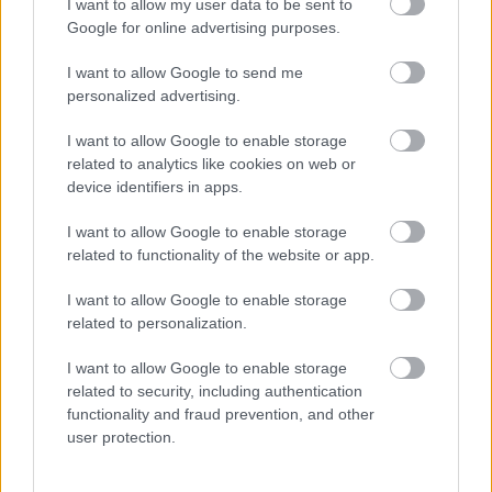
I want to allow my user data to be sent to
Mit árul el a választásod?
Google for online advertising purposes.
I want to allow Google to send me
Bár ez a teszt nem tudományos módszer, mégis rávilágít
personalized advertising.
egy érdekes dologra: amit szépnek látsz, sokszor tükrözi
I want to allow Google to enable storage
azt, ami benned is ott van. Lehet, hogy nyugodt, biztos pont
related to analytics like cookies on web or
vagy mások életében, lehet, hogy napfényt viszel a
device identifiers in apps.
környezetedbe, vagy éppen csendes bölcsességgel
I want to allow Google to enable storage
segítesz másoknak.
related to functionality of the website or app.
A választott sziluett gyakran megmutatja, hogyan szeretsz,
I want to allow Google to enable storage
related to personalization.
hogyan érzékelsz és hogyan vagy jelen a világban. Talán a
végén kiderül, hogy a szépség nagy része abban rejlik,
I want to allow Google to enable storage
ahogyan nézed az embereket és az életet.
related to security, including authentication
functionality and fraud prevention, and other
user protection.