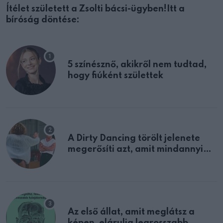
Ítélet született a Zsolti bácsi-ügyben!Itt a
bíróság döntése:
5 színésznő, akikről nem tudtad,
hogy fiúként születtek
A Dirty Dancing törölt jelenete
megerősíti azt, amit mindannyian
sejtettünk
Az első állat, amit meglátsz a
képen, elárulja legrosszabb