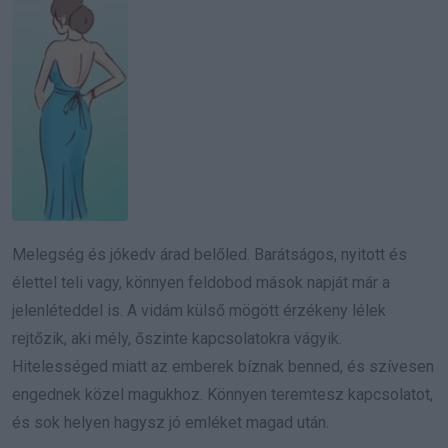
Melegség és jókedv árad belőled. Barátságos, nyitott és
élettel teli vagy, könnyen feldobod mások napját már a
jelenléteddel is. A vidám külső mögött érzékeny lélek
rejtőzik, aki mély, őszinte kapcsolatokra vágyik.
Hitelességed miatt az emberek bíznak benned, és szívesen
engednek közel magukhoz. Könnyen teremtesz kapcsolatot,
és sok helyen hagysz jó emléket magad után.