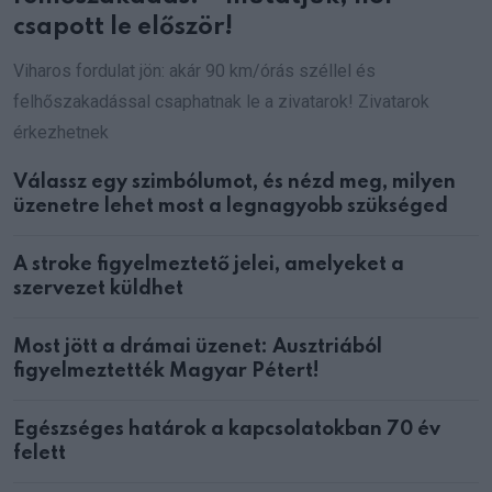
csapott le először!
Viharos fordulat jön: akár 90 km/órás széllel és
felhőszakadással csaphatnak le a zivatarok! Zivatarok
érkezhetnek
Válassz egy szimbólumot, és nézd meg, milyen
üzenetre lehet most a legnagyobb szükséged
A stroke figyelmeztető jelei, amelyeket a
szervezet küldhet
Most jött a drámai üzenet: Ausztriából
figyelmeztették Magyar Pétert!
Egészséges határok a kapcsolatokban 70 év
felett