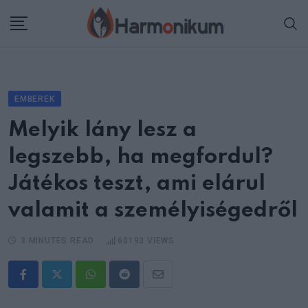
Skip
to
content
EMBEREK
Melyik lány lesz a
legszebb, ha megfordul?
Játékos teszt, ami elárul
valamit a személyiségedről
3 MINUTES READ
60193
VIEWS
Whatsapp
Reddit
Share
via