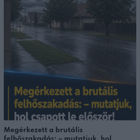
Megérkezett a brutális
felhőszakadás: – mutatjuk, hol