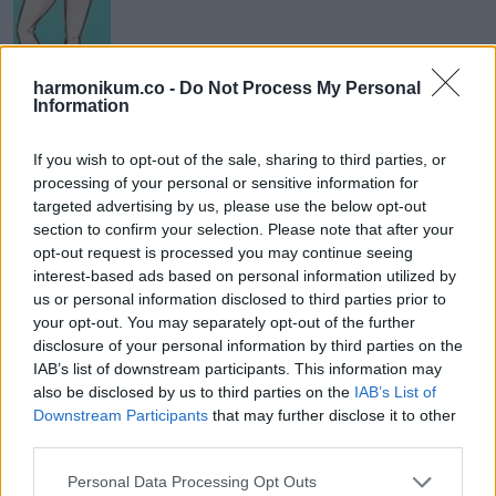
harmonikum.co -
Do Not Process My Personal
Bölcs, kiegyensúlyozott és megfontolt személyiség vagy.
Information
Erős vagy, de nem vagy merev, tudsz rugalmas maradni,
If you wish to opt-out of the sale, sharing to third parties, or
miközben tartod a saját határaidat. Jól méred fel a
processing of your personal or sensitive information for
helyzeteket, nem reagálsz túl, inkább átgondoltan
targeted advertising by us, please use the below opt-out
cselekszel. Igazságérzeted és nyugalmad sokak számára
section to confirm your selection. Please note that after your
opt-out request is processed you may continue seeing
tiszteletre méltó. Gyakran fordulnak hozzád tanácsért, mert
interest-based ads based on personal information utilized by
iránytűként működsz bizonytalan helyzetekben.
us or personal information disclosed to third parties prior to
your opt-out. You may separately opt-out of the further
Ha az ötödik sziluettet
disclosure of your personal information by third parties on the
IAB’s list of downstream participants. This information may
választottad
also be disclosed by us to third parties on the
IAB’s List of
Downstream Participants
that may further disclose it to other
third parties.
Please note that this website/app uses one or more Google
Personal Data Processing Opt Outs