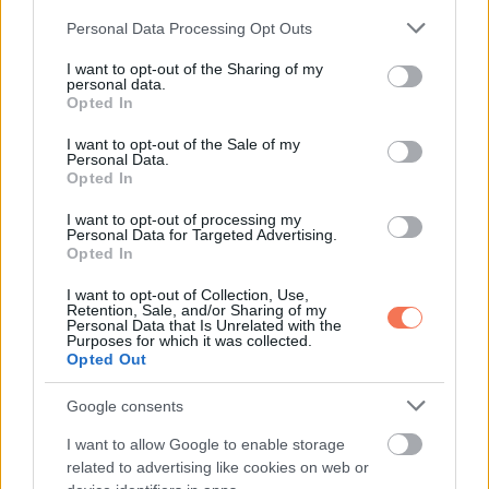
miatt szégyellnie kellene magát.”
Please note that this website/app uses one or more Google
Personal Data Processing Opt Outs
services and may gather and store information including but
A szavai fájtak, de közben rámutattak valamire. Clara nem
not limited to your visit or usage behaviour. You may click to
I want to opt-out of the Sharing of my
personal data.
grant or deny consent to Google and its third-party tags to
osztozott Mateo gőgjében.
Opted In
use your data for below specified purposes in below Google
consent section.
I want to opt-out of the Sale of my
„Isabel…” folytatta halkan. „Tudtad, hogy Mateo előléptetést
Personal Data.
kért apámtól, cserébe azért, hogy ‘bizonyos családi
Opted In
kötelezettségektől elszakadjon’?”
I want to opt-out of processing my
Personal Data for Targeted Advertising.
Opted In
Elakadt a lélegzetem.
I want to opt-out of Collection, Use,
Retention, Sale, and/or Sharing of my
„Elszakadjon… tőlem?”
Personal Data that Is Unrelated with the
Purposes for which it was collected.
Opted Out
„Nem így fogalmazott, de… egyértelmű volt” mondta
szomorúan.
Google consents
I want to allow Google to enable storage
Az asztal szélébe kapaszkodtam. Nem hittem volna, hogy a
related to advertising like cookies on web or
fiam ilyen messzire megy, csak hogy beilleszkedjen egy