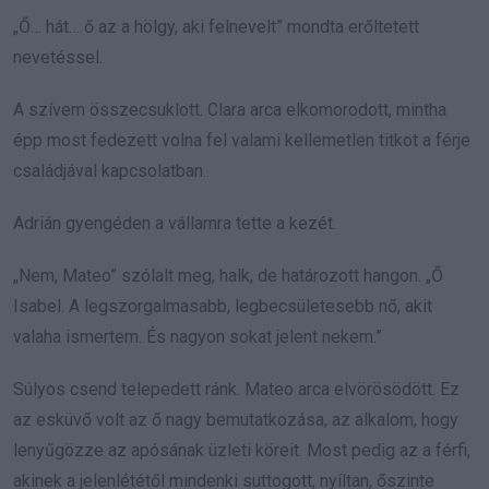
„Ő… hát… ő az a hölgy, aki felnevelt” mondta erőltetett
nevetéssel.
A szívem összecsuklott. Clara arca elkomorodott, mintha
épp most fedezett volna fel valami kellemetlen titkot a férje
családjával kapcsolatban.
Adrián gyengéden a vállamra tette a kezét.
„Nem, Mateo” szólalt meg, halk, de határozott hangon. „Ő
Isabel. A legszorgalmasabb, legbecsületesebb nő, akit
valaha ismertem. És nagyon sokat jelent nekem.”
Súlyos csend telepedett ránk. Mateo arca elvörösödött. Ez
az esküvő volt az ő nagy bemutatkozása, az alkalom, hogy
lenyűgözze az apósának üzleti köreit. Most pedig az a férfi,
akinek a jelenlététől mindenki suttogott, nyíltan, őszinte