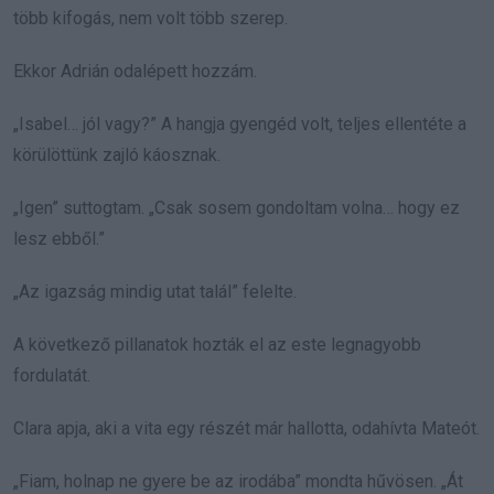
több kifogás, nem volt több szerep.
Ekkor Adrián odalépett hozzám.
„Isabel… jól vagy?” A hangja gyengéd volt, teljes ellentéte a
körülöttünk zajló káosznak.
„Igen” suttogtam. „Csak sosem gondoltam volna… hogy ez
lesz ebből.”
„Az igazság mindig utat talál” felelte.
A következő pillanatok hozták el az este legnagyobb
fordulatát.
Clara apja, aki a vita egy részét már hallotta, odahívta Mateót.
„Fiam, holnap ne gyere be az irodába” mondta hűvösen. „Át