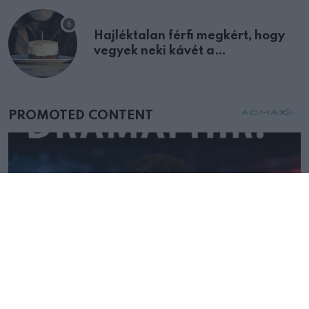
Hajléktalan férfi megkért, hogy
vegyek neki kávét a
születésnapján – órákkal később
mellettem ült az első osztályon