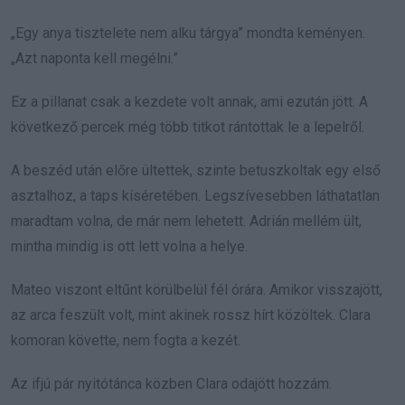
„Egy anya tisztelete nem alku tárgya” mondta keményen.
„Azt naponta kell megélni.”
Ez a pillanat csak a kezdete volt annak, ami ezután jött. A
következő percek még több titkot rántottak le a lepelről.
A beszéd után előre ültettek, szinte betuszkoltak egy első
asztalhoz, a taps kíséretében. Legszívesebben láthatatlan
maradtam volna, de már nem lehetett. Adrián mellém ült,
mintha mindig is ott lett volna a helye.
Mateo viszont eltűnt körülbelül fél órára. Amikor visszajött,
az arca feszült volt, mint akinek rossz hírt közöltek. Clara
komoran követte, nem fogta a kezét.
Az ifjú pár nyitótánca közben Clara odajött hozzám.