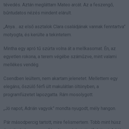
tévedés. Aztán megláttam Mateo arcát. Az a feszengő,
bűntudatos nézés mindent elárult.
„Anya… az első asztalok Clara családjának vannak fenntartva”
motyogta, és kerülte a tekintetem.
Mintha egy apró tű szúrta volna át a mellkasomat. Én, az
egyetlen rokona, a terem végébe száműzve, mint valami
mellékes vendég.
Csendben leültem, nem akartam jelenetet. Mellettem egy
elegáns, őszülő férfi ült makulátlan öltönyben, a
programfüzetet lapozgatta. Rám mosolygott.
„Jó napot, Adrián vagyok” mondta nyugodt, mély hangon.
Pár másodpercig tartott, mire felismertem. Több mint húsz