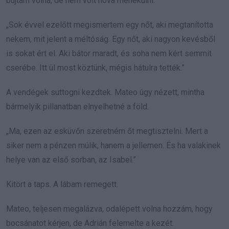
bújtam volna, de nem volt hova menekülni.
„Sok évvel ezelőtt megismertem egy nőt, aki megtanította
nekem, mit jelent a méltóság. Egy nőt, aki nagyon kevésből
is sokat ért el. Aki bátor maradt, és soha nem kért semmit
cserébe. Itt ül most köztünk, mégis hátulra tették.”
A vendégek suttogni kezdtek. Mateo úgy nézett, mintha
bármelyik pillanatban elnyelhetné a föld.
„Ma, ezen az esküvőn szeretném őt megtisztelni. Mert a
siker nem a pénzen múlik, hanem a jellemen. És ha valakinek
helye van az első sorban, az Isabel.”
Kitört a taps. A lábam remegett.
Mateo, teljesen megalázva, odalépett volna hozzám, hogy
bocsánatot kérjen, de Adrián felemelte a kezét.