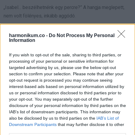
„Isabel… beszélhetnénk egy percre?” A hangja meglepett,
nem volt fölényes, inkább aggódó.
Kimentünk a terem egyik sarkába.
harmonikum.co -
Do Not Process My Personal
Information
„Nem tudtam, hogy Mateo a hátsó sorba ültetett” vallotta be.
„Azt hittem, az én családomnál ülsz elöl. Azt sem tudtam,
If you wish to opt-out of the sale, sharing to third parties, or
hogy a Vega egyik házát kezeli.”
processing of your personal or sensitive information for
targeted advertising by us, please use the below opt-out
section to confirm your selection. Please note that after your
Megmerevedtem.
opt-out request is processed you may continue seeing
interest-based ads based on personal information utilized by
„A fiam nem nagyon mesél nekem semmit” mondtam
us or personal information disclosed to third parties prior to
őszintén.
your opt-out. You may separately opt-out of the further
disclosure of your personal information by third parties on the
IAB’s list of downstream participants. This information may
„Tudom. És most már értem, miért” nézett Mateo felé, aki a
also be disclosed by us to third parties on the
IAB’s List of
színpad közelében állt, és erőltetett nevetéssel beszélt az
Downstream Participants
that may further disclose it to other
egyik nagybátyjával. „Nem akarta, hogy bármi is legyen, ami
third parties.