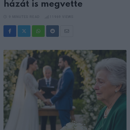
házát is megvette
9 MINUTES READ
11969
VIEWS
Whatsapp
Reddit
Share
via
Email