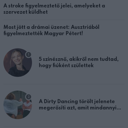
A stroke figyelmeztető jelei, amelyeket a
szervezet küldhet
Most jött a drámai üzenet: Ausztriából
figyelmeztették Magyar Pétert!
5 színésznő, akikről nem tudtad,
hogy fiúként születtek
A Dirty Dancing törölt jelenete
megerősíti azt, amit mindannyian
sejtettünk