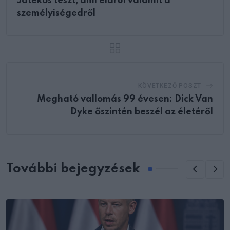
Játékos teszt, ami elárul valamit a
személyiségedről
KÖVETKEZŐ POSZT
Megható vallomás 99 évesen: Dick Van
Dyke őszintén beszél az életéről
További bejegyzések