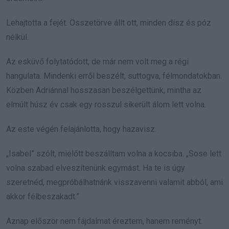
Lehajtotta a fejét. Összetörve állt ott, minden dísz és póz
nélkül.
Az esküvő folytatódott, de már nem volt meg a régi
hangulata. Mindenki erről beszélt, suttogva, félmondatokban.
Közben Adriánnal hosszasan beszélgettünk, mintha az
elmúlt húsz év csak egy rosszul sikerült álom lett volna.
Az este végén felajánlotta, hogy hazavisz.
„Isabel” szólt, mielőtt beszálltam volna a kocsiba. „Sose lett
volna szabad elveszítenünk egymást. Ha te is úgy
szeretnéd, megpróbálhatnánk visszavenni valamit abból, ami
akkor félbeszakadt.”
Aznap először nem fájdalmat éreztem, hanem reményt.