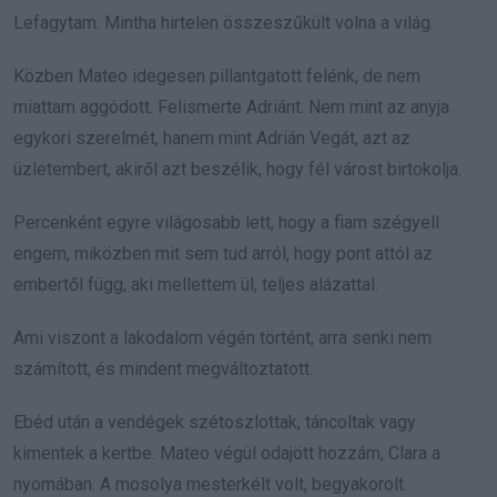
Lefagytam. Mintha hirtelen összeszűkült volna a világ.
Közben Mateo idegesen pillantgatott felénk, de nem
miattam aggódott. Felismerte Adriánt. Nem mint az anyja
egykori szerelmét, hanem mint Adrián Vegát, azt az
üzletembert, akiről azt beszélik, hogy fél várost birtokolja.
Percenként egyre világosabb lett, hogy a fiam szégyell
engem, miközben mit sem tud arról, hogy pont attól az
embertől függ, aki mellettem ül, teljes alázattal.
Ami viszont a lakodalom végén történt, arra senki nem
számított, és mindent megváltoztatott.
Ebéd után a vendégek szétoszlottak, táncoltak vagy
kimentek a kertbe. Mateo végül odajött hozzám, Clara a
nyomában. A mosolya mesterkélt volt, begyakorolt.