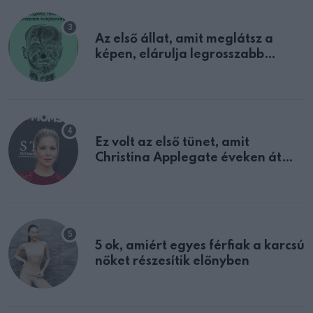
Az első állat, amit meglátsz a
képen, elárulja legrosszabb
tulajdonságodat
Ez volt az első tünet, amit
Christina Applegate éveken át
félreértett, pedig a szklerózis
multiplex egyértelmű jele volt
5 ok, amiért egyes férfiak a karcsú
nőket részesítik előnyben