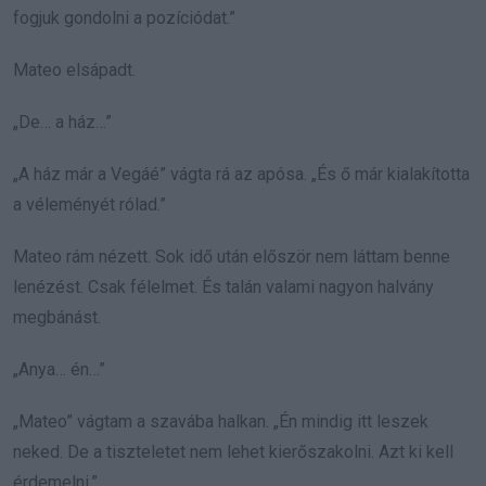
fogjuk gondolni a pozíciódat.”
Mateo elsápadt.
„De… a ház…”
„A ház már a Vegáé” vágta rá az apósa. „És ő már kialakította
a véleményét rólad.”
Mateo rám nézett. Sok idő után először nem láttam benne
lenézést. Csak félelmet. És talán valami nagyon halvány
megbánást.
„Anya… én…”
„Mateo” vágtam a szavába halkan. „Én mindig itt leszek
neked. De a tiszteletet nem lehet kierőszakolni. Azt ki kell
érdemelni.”