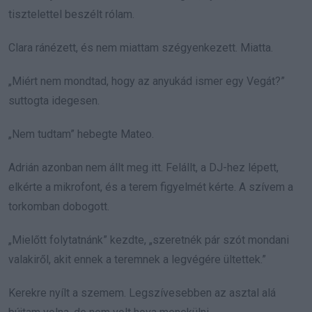
tisztelettel beszélt rólam.
Clara ránézett, és nem miattam szégyenkezett. Miatta.
„Miért nem mondtad, hogy az anyukád ismer egy Vegát?”
suttogta idegesen.
„Nem tudtam” hebegte Mateo.
Adrián azonban nem állt meg itt. Felállt, a DJ-hez lépett,
elkérte a mikrofont, és a terem figyelmét kérte. A szívem a
torkomban dobogott.
„Mielőtt folytatnánk” kezdte, „szeretnék pár szót mondani
valakiről, akit ennek a teremnek a legvégére ültettek.”
Kerekre nyílt a szemem. Legszívesebben az asztal alá