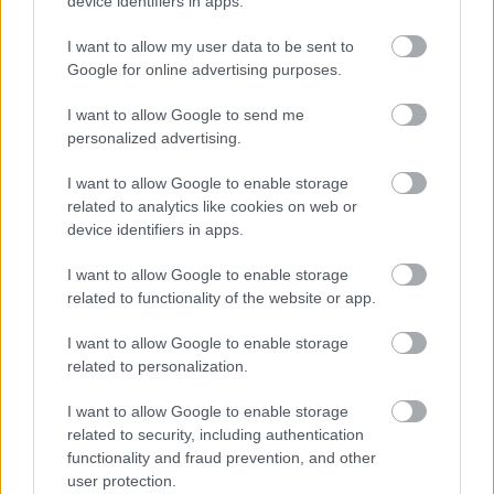
device identifiers in apps.
közegbe, ami sosem volt igazán az övé. A valóság mégis
I want to allow my user data to be sent to
ott állt előttem, nyersen.
Google for online advertising purposes.
Mielőtt válaszolhattam volna, csörrenést hallottunk. Egy
I want to allow Google to send me
pohár esett le. Mateo emelt hangon vitázott Adriánnal, és
personalized advertising.
egyre többen figyeltek fel rájuk.
I want to allow Google to enable storage
related to analytics like cookies on web or
„Nem kellett volna így megalázni!” üvöltötte Mateo.
device identifiers in apps.
„Ez nem rólad szólt” felelte Adrián higgadtan. „Az anyádról
I want to allow Google to enable storage
related to functionality of the website or app.
szólt. Te tetted félre az utolsó sorba. Ez többet mond rólad,
mint bármilyen önéletrajz.”
I want to allow Google to enable storage
related to personalization.
„Nem tud semmit rólam!”
I want to allow Google to enable storage
related to security, including authentication
„Annyit tudok, hogy képes lennél hátat fordítani annak a
functionality and fraud prevention, and other
nőnek, aki felnevelt, csak hogy feljebb juss. Ez mindent
user protection.