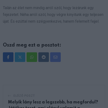
Talán az élet nem mindig arról szól, hogy lezárunk egy
fejezetet. Néha arról szól, hogy végre kinyitunk egy teljesen
újat. És ezúttal nem szégyenkezve, hanem felemelt fejjel.
Oszd meg ezt a posztot:
Whatsapp
Reddit
Share
via
Email
ELŐZŐ POSZT
Melyik lány lesz a legszebb, ha megfordul?