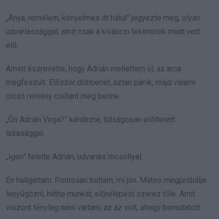
„Anya, remélem, kényelmes itt hátul” jegyezte meg, olyan
udvariassággal, amit csak a kíváncsi tekintetek miatt vett
elő.
Amint észrevette, hogy Adrián mellettem ül, az arca
megfeszült. Először döbbenet, aztán pánik, majd valami
olcsó remény csillant meg benne.
„Ön Adrián Vega?” kérdezte, túlságosan erőltetett
lazasággal.
„Igen” felelte Adrián, udvarias mosollyal.
Én hallgattam. Pontosan tudtam, mi jön. Mateo megpróbálja
lenyűgözni, hátha munkát, előrelépést szerez tőle. Amit
viszont tényleg nem vártam, az az volt, ahogy bemutatott.