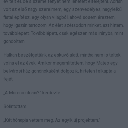
év telt el, de a szeme fényét nem lehetett elfelejteni. Adrián
volt az első nagy szerelmem, egy szenvedélyes, nagylelkű
fiatal építész, egy olyan világból, ahová sosem éreztem,
hogy igazán tartozom. Az élet szétsodort minket, azt hittem,
továbblépett. Továbblépett, csak egészen más irányba, mint
gondoltam.
Halkan beszélgettünk az esküvő alatt, mintha nem is teltek
volna el az évek. Amikor megemlítettem, hogy Mateo egy
belvárosi ház gondnokaként dolgozik, hirtelen felkapta a
fejét.
„A Moreno utcain?” kérdezte.
Bólintottam.
„Két hónapja vettem meg. Az egyik új projektem.”