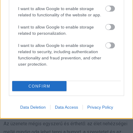
I want to allow Google to enable storage
related to functionality of the website or app.
I want to allow Google to enable storage
related to personalization.
I want to allow Google to enable storage
related to security, including authentication
functionality and fraud prevention, and other
user protection.
„Azért jutottam el 99 éves koromig, mert makacsul nem
adtam át magam a rossz dolgoknak” – magyarázta.
CONFIRM
Felsorolja, mi mindenről van szó: kudarcokról, vereségekről,
személyes veszteségekről, magányról, az öregedés testi
Data Deletion
Data Access
Privacy Policy
és lelki fájdalmairól.
Az üzenete mégis egyszerű és érthető: az élet nehézségei
mellé mindig oda lehet tenni a humort, a szeretetet és az