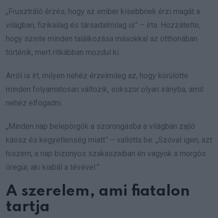
„Frusztráló érzés, hogy az ember kisebbnek érzi magát a
világban, fizikailag és társadalmilag is” – írta. Hozzátette,
hogy szinte minden találkozása másokkal az otthonában
történik, mert ritkábban mozdul ki.
Arról is írt, milyen nehéz érzelmileg az, hogy körülötte
minden folyamatosan változik, sokszor olyan irányba, amit
nehéz elfogadni.
„Minden nap belepörgök a szorongásba a világban zajló
káosz és kegyetlenség miatt” – vallotta be. „Szóval igen, azt
hiszem, a nap bizonyos szakaszaiban én vagyok a morgós
öregúr, aki kiabál a tévével.”
A szerelem, ami fiatalon
tartja