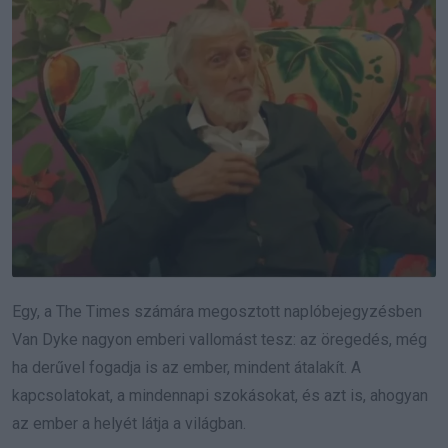
Egy, a The Times számára megosztott naplóbejegyzésben
Van Dyke nagyon emberi vallomást tesz: az öregedés, még
ha derűvel fogadja is az ember, mindent átalakít. A
kapcsolatokat, a mindennapi szokásokat, és azt is, ahogyan
az ember a helyét látja a világban.