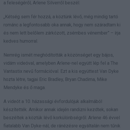
a feleségéről, Arlene Silverről beszél.
„Kétség sem fér hozzá, a köztünk lévő, még mindig tartó
románc a legfontosabb oka annak, hogy nem száradtam ki
és nem lett belőlem zárkózott, zsémbes vénember” – írja
kedves humorral.
Nemrég ismét meghódították a közönséget egy bájos,
vidám videóval, amelyben Arlene-nel együtt lép fel a The
Vantastix nevű formációval. Ezt a kis együttest Van Dyke
hozta létre, tagjai Eric Bradley, Bryan Chadima, Mike
Mendyke és ő maga.
A videót a 10. házassági évfordulójuk alkalmából
készítették. Amikor annak idején randizni kezdtek, sokan
beszéltek a köztük lévő korkülönbségről. Arlene 46 évvel
fiatalabb Van Dyke-nál, de ránézésre egyáltalán nem tűnik