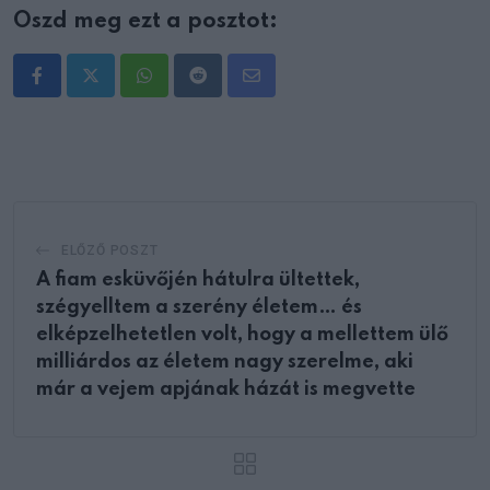
Oszd meg ezt a posztot:
Whatsapp
Reddit
Share
via
Email
ELŐZŐ POSZT
A fiam esküvőjén hátulra ültettek,
szégyelltem a szerény életem… és
elképzelhetetlen volt, hogy a mellettem ülő
milliárdos az életem nagy szerelme, aki
már a vejem apjának házát is megvette