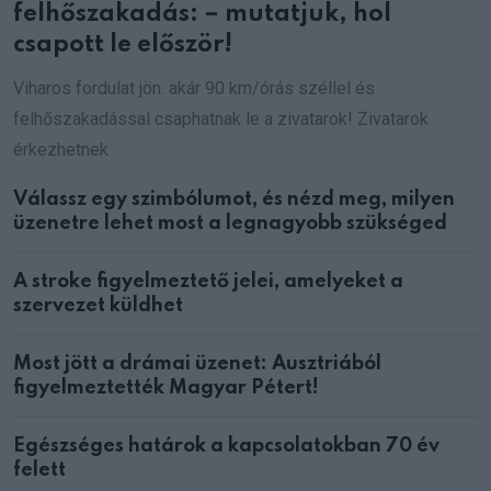
felhőszakadás: – mutatjuk, hol
csapott le először!
Viharos fordulat jön: akár 90 km/órás széllel és
felhőszakadással csaphatnak le a zivatarok! Zivatarok
érkezhetnek
Válassz egy szimbólumot, és nézd meg, milyen
üzenetre lehet most a legnagyobb szükséged
A stroke figyelmeztető jelei, amelyeket a
szervezet küldhet
Most jött a drámai üzenet: Ausztriából
figyelmeztették Magyar Pétert!
Egészséges határok a kapcsolatokban 70 év
felett