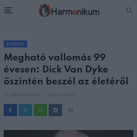
Skip
to
content
EMBEREK
Megható vallomás 99
évesen: Dick Van Dyke
őszintén beszél az életéről
4 MINUTES READ
1853
VIEWS
Whatsapp
Reddit
Share
via
Email