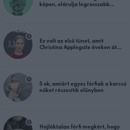
képen, elárulja legrosszabb
tulajdonságodat
Ez volt az első tünet, amit
Christina Applegate éveken át
félreértett, pedig a szklerózis
multiplex egyértelmű jele volt
5 ok, amiért egyes férfiak a karcsú
nőket részesítik előnyben
Hajléktalan férfi megkért, hogy