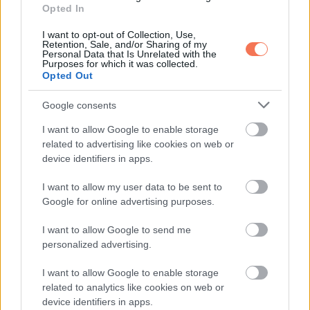
Opted In
I want to opt-out of Collection, Use,
Retention, Sale, and/or Sharing of my
Personal Data that Is Unrelated with the
Purposes for which it was collected.
Opted Out
Van Dyke a kora ellenére nem engedi el az optimizmust.
Google consents
„Senki sem genetikailag boldogtalan” – írta.
I want to allow Google to enable storage
„Mindannyiunkban ott van a lehetőség egy örömteli életre.”
related to advertising like cookies on web or
device identifiers in apps.
Nem üres frázisokat puffogtat, sokkal inkább arról beszél,
hogyan formálta az élete a gondolkodását.
I want to allow my user data to be sent to
Google for online advertising purposes.
I want to allow Google to send me
personalized advertising.
I want to allow Google to enable storage
related to analytics like cookies on web or
device identifiers in apps.