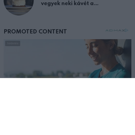
vegyek neki kávét a
születésnapján – órákkal később
mellettem ült az első osztályon