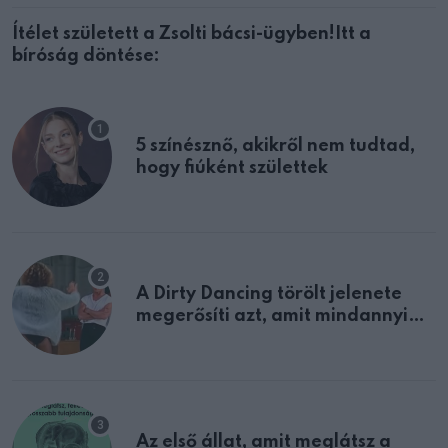
Ítélet született a Zsolti bácsi-ügyben!Itt a
bíróság döntése:
5 színésznő, akikről nem tudtad,
hogy fiúként születtek
A Dirty Dancing törölt jelenete
megerősíti azt, amit mindannyian
sejtettünk
Az első állat, amit meglátsz a