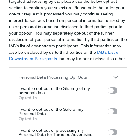
kommentben ez állt: „Szuper lett! Látszik Dicken az
targeted advertising by us, please use the below opt-out
section to confirm your selection. Please note that after your
életöröm és a humor, ami fiatalon tartja. Isten éltesse 100
opt-out request is processed you may continue seeing
fölött is!”
interest-based ads based on personal information utilized by
us or personal information disclosed to third parties prior to
Hogy marad ennyire derűs
your opt-out. You may separately opt-out of the further
disclosure of your personal information by third parties on the
99 évesen?
IAB’s list of downstream participants. This information may
also be disclosed by us to third parties on the
IAB’s List of
Downstream Participants
that may further disclose it to other
third parties.
Please note that this website/app uses one or more Google
Personal Data Processing Opt Outs
services and may gather and store information including but
not limited to your visit or usage behaviour. You may click to
I want to opt-out of the Sharing of my
personal data.
grant or deny consent to Google and its third-party tags to
Opted In
use your data for below specified purposes in below Google
consent section.
I want to opt-out of the Sale of my
Personal Data.
Opted In
I want to opt-out of processing my
Personal Data for Targeted Advertising.