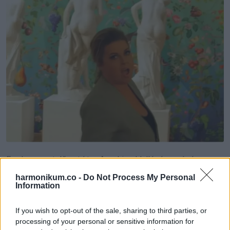
Egy kommentelő ezt írta: „Az a kis oldallépés a végén
ugyanaz, amit a Dick Van Dyke Show főcímében is csinált. Ő
harmonikum.co -
Do Not Process My Personal
Information
tényleg maga az öröm!” Egy másik hozzászóló szerint:
„Annyira ízléses az egész, a díszlet, a csodás ének, a tánc
If you wish to opt-out of the sale, sharing to third parties, or
és a humor, egyszerűen imádom.” Egy harmadik
processing of your personal or sensitive information for