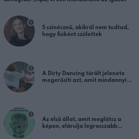
5 színésznő, akikről nem tudtad,
hogy fiúként születtek
A Dirty Dancing törölt jelenete
megerősíti azt, amit mindannyian
sejtettünk
Az első állat, amit meglátsz a
képen, elárulja legrosszabb
tulajdonságodat