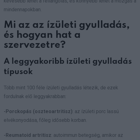
kevesebb lehet a fellángolás, és könnyebb lehet a mozgás a
mindennapokban.
Mi az az ízületi gyulladás,
és hogyan hat a
szervezetre?
A leggyakoribb ízületi gyulladás
típusok
Több mint 100 féle ízületi gyulladás létezik, de ezek
fordulnak elő leggyakrabban:
-Porckopás (oszteoartritisz)
: az ízületi porc lassú
elvékonyodása, főleg idősebb korban.
-Reumatoid artritisz
: autoimmun betegség, amikor az