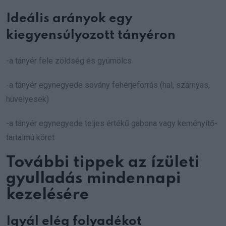
Ideális arányok egy
kiegyensúlyozott tányéron
-a tányér fele zöldség és gyümölcs
-a tányér egynegyede sovány fehérjeforrás (hal, szárnyas,
hüvelyesek)
-a tányér egynegyede teljes értékű gabona vagy keményítő-
tartalmú köret
További tippek az ízületi
gyulladás mindennapi
kezelésére
Igyál elég folyadékot