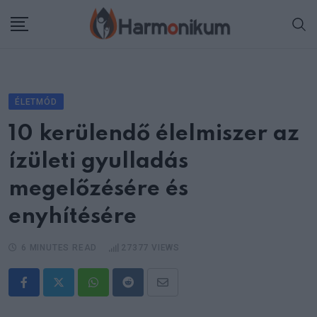
Skip
to
content
ÉLETMÓD
10 kerülendő élelmiszer az
ízületi gyulladás
megelőzésére és
enyhítésére
6 MINUTES READ
27377
VIEWS
Whatsapp
Reddit
Share
via