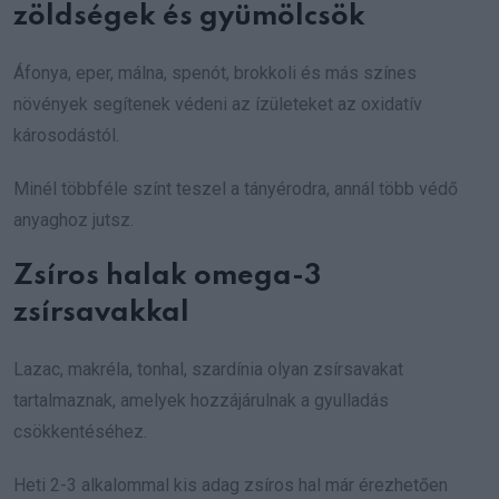
zöldségek és gyümölcsök
Áfonya, eper, málna, spenót, brokkoli és más színes
növények segítenek védeni az ízületeket az oxidatív
károsodástól.
Minél többféle színt teszel a tányérodra, annál több védő
anyaghoz jutsz.
Zsíros halak omega-3
zsírsavakkal
Lazac, makréla, tonhal, szardínia olyan zsírsavakat
tartalmaznak, amelyek hozzájárulnak a gyulladás
csökkentéséhez.
Heti 2-3 alkalommal kis adag zsíros hal már érezhetően