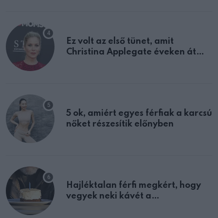
Ez volt az első tünet, amit
Christina Applegate éveken át
félreértett, pedig a szklerózis
multiplex egyértelmű jele volt
5 ok, amiért egyes férfiak a karcsú
nőket részesítik előnyben
Hajléktalan férfi megkért, hogy
vegyek neki kávét a
születésnapján – órákkal később
mellettem ült az első osztályon