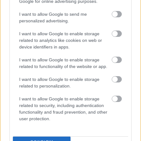
Google for online advertising purposes.
I want to allow Google to send me
personalized advertising.
I want to allow Google to enable storage
Heti menütervezés
related to analytics like cookies on web or
device identifiers in apps.
Ha előre átgondolod a heti fogásokat, kevesebb hirtelen,
I want to allow Google to enable storage
kevésbé egészséges döntést hozol. Egyszerű, mégis
related to functionality of the website or app.
ízületbarát ételek lehetnek például:
I want to allow Google to enable storage
related to personalization.
-lazacos saláták sok zöldséggel
I want to allow Google to enable storage
-zöldséges lencseleves vagy csicseriborsó-ragu
related to security, including authentication
functionality and fraud prevention, and other
-zabkása bogyós gyümölcsökkel és magvakkal
user protection.
Okos konyhai cserék