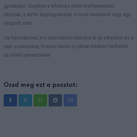
gyulladást. Segíthet a lefekvés előtti telefonmentes
időszak, a lazító légzőgyakorlat, a rövid meditáció vagy egy
nyugodt séta.
Ha fokozatosan, kis lépésekben alakítod át az étkezést és a
napi szokásokat, hosszú távon is jobban kézben tarthatod
az ízületi panaszaidat.
Oszd meg ezt a posztot:
Whatsapp
Reddit
Share
via
Email