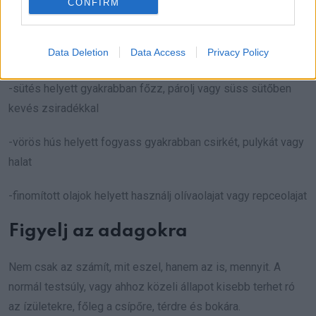
CONFIRM
Apró változtatásokkal is sokat tehetsz az ízületeidért:
Data Deletion
Data Access
Privacy Policy
-üdítő helyett válaszd inkább a vizet vagy a gyógyteát
-sütés helyett gyakrabban főzz, párolj vagy süss sütőben
kevés zsiradékkal
-vörös hús helyett fogyass gyakrabban csirkét, pulykát vagy
halat
-finomított olajok helyett használj olívaolajat vagy repceolajat
Figyelj az adagokra
Nem csak az számít, mit eszel, hanem az is, mennyit. A
normál testsúly, vagy ahhoz közeli állapot kisebb terhet ró
az ízületekre, főleg a csípőre, térdre és bokára.