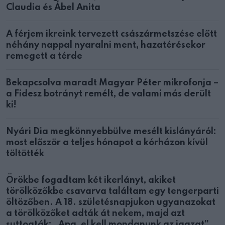
Claudia és Ábel Anita
A férjem ikreink tervezett császármetszése előtt
néhány nappal nyaralni ment, hazatérésekor
remegett a térde
Bekapcsolva maradt Magyar Péter mikrofonja –
a Fidesz botrányt remélt, de valami más derült
ki!
Nyári Dia megkönnyebbülve mesélt kislányáról:
most először a teljes hónapot a kórházon kívül
töltötték
Örökbe fogadtam két ikerlányt, akiket
törölközőkbe csavarva találtam egy tengerparti
öltözőben. A 18. születésnapjukon ugyanazokat
a törölközőket adták át nekem, majd azt
suttogták: „Apa, el kell mondanunk az igazat”