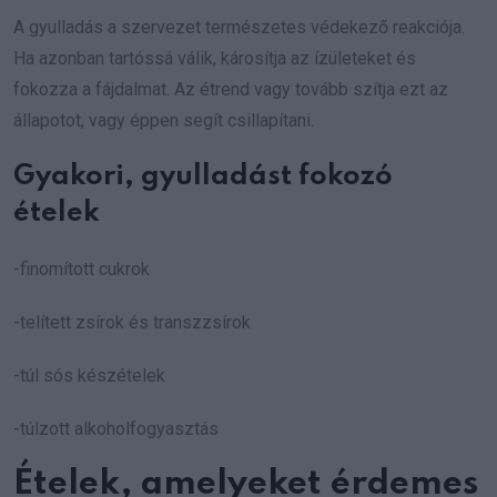
A gyulladás a szervezet természetes védekező reakciója.
Ha azonban tartóssá válik, károsítja az ízületeket és
fokozza a fájdalmat. Az étrend vagy tovább szítja ezt az
állapotot, vagy éppen segít csillapítani.
Gyakori, gyulladást fokozó
ételek
-finomított cukrok
-telített zsírok és transzzsírok
-túl sós készételek
-túlzott alkoholfogyasztás
Ételek, amelyeket érdemes