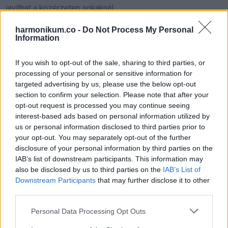
javíthat a közérzeten sokaknál.
harmonikum.co -
Do Not Process My Personal
Hüvelyesek és teljes értékű
Information
gabonák
If you wish to opt-out of the sale, sharing to third parties, or
processing of your personal or sensitive information for
Lencse, csicseriborsó, babfélék és a zab, barna rizs, köles
targeted advertising by us, please use the below opt-out
vagy hajdina jó rost- és fehérjeforrások.
section to confirm your selection. Please note that after your
opt-out request is processed you may continue seeing
Segítik az emésztést, lassítják a vércukorszint
interest-based ads based on personal information utilized by
us or personal information disclosed to third parties prior to
emelkedését, és segítenek a testsúlykontrollban.
your opt-out. You may separately opt-out of the further
disclosure of your personal information by third parties on the
Olajos magvak és magvak
IAB’s list of downstream participants. This information may
also be disclosed by us to third parties on the
IAB’s List of
Mandula, dió, lenmag, chia mag, napraforgómag egészséges
Downstream Participants
that may further disclose it to other
third parties.
zsírokkal, fehérjével és rostokkal látnak el.
Please note that this website/app uses one or more Google
Personal Data Processing Opt Outs
Kis marék naponta jó kiegészítő lehet, akár salátán, akár
services and may gather and store information including but