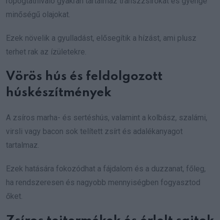
ropogtatnivaló gyakran tartalmaz transzzsírokat és gyenge
minőségű olajokat.
Ezek növelik a gyulladást, elősegítik a hízást, ami plusz
terhet rak az ízületekre.
Vörös hús és feldolgozott
húskészítmények
A zsíros marha- és sertéshús, valamint a kolbász, szalámi,
virsli vagy bacon sok telített zsírt és adalékanyagot
tartalmaz.
Ezek hatására fokozódhat a fájdalom és a duzzanat, főleg,
ha rendszeresen és nagyobb mennyiségben fogyasztod
őket.