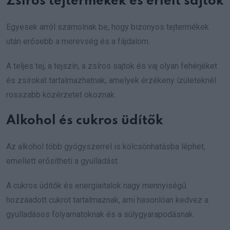
Zsíros tejtermékek és érlelt sajtok
Egyesek arról számolnak be, hogy bizonyos tejtermékek
után erősebb a merevség és a fájdalom.
A teljes tej, a tejszín, a zsíros sajtok és vaj olyan fehérjéket
és zsírokat tartalmazhatnak, amelyek érzékeny ízületeknél
rosszabb közérzetet okoznak.
Alkohol és cukros üdítők
Az alkohol több gyógyszerrel is kölcsönhatásba léphet,
emellett erősítheti a gyulladást.
A cukros üdítők és energiaitalok nagy mennyiségű
hozzáadott cukrot tartalmaznak, ami hasonlóan kedvez a
gyulladásos folyamatoknak és a súlygyarapodásnak.