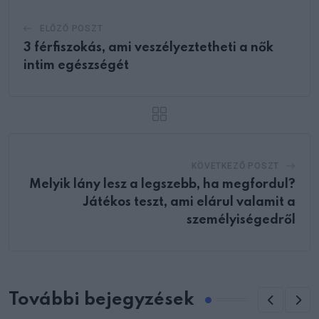
ELŐZŐ POSZT
3 férfiszokás, ami veszélyeztetheti a nők
intim egészségét
KÖVETKEZŐ POSZT
Melyik lány lesz a legszebb, ha megfordul?
Játékos teszt, ami elárul valamit a
személyiségedről
További bejegyzések