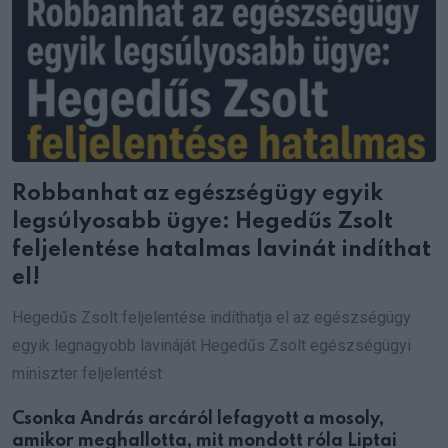
Robbanhat az egészségügy egyik
legsúlyosabb ügye: Hegedűs Zsolt
feljelentése hatalmas lavinát indíthat
el!
Hegedűs Zsolt feljelentése indíthatja el az egészségügy
egyik legnagyobb lavináját Hegedűs Zsolt egészségügyi
miniszter feljelentést
Csonka András arcáról lefagyott a mosoly,
amikor meghallotta, mit mondott róla Liptai