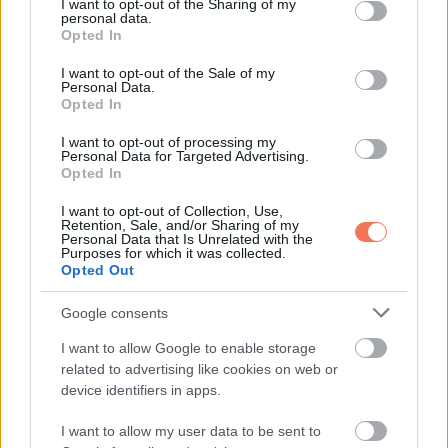
not limited to your visit or usage behaviour. You may click to
I want to opt-out of the Sharing of my
reggeli zabkásán.
personal data.
grant or deny consent to Google and its third-party tags to
Opted In
use your data for below specified purposes in below Google
Gyulladást csökkentő fűszerek
consent section.
I want to opt-out of the Sale of my
Personal Data.
Opted In
Kurkuma, gyömbér, fokhagyma természetes
gyulladáscsökkentő hatású összetevőket tartalmaznak.
I want to opt-out of processing my
Personal Data for Targeted Advertising.
Opted In
Használhatod őket levesekben, húsételekben, zöldséges
I want to opt-out of Collection, Use,
fogásokban vagy akár teákban is.
Retention, Sale, and/or Sharing of my
Personal Data that Is Unrelated with the
Purposes for which it was collected.
Gyakorlati tippek az
Opted Out
étrend átalakításához
Google consents
I want to allow Google to enable storage
related to advertising like cookies on web or
device identifiers in apps.
I want to allow my user data to be sent to