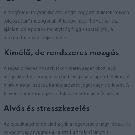
A megfelelő folyadékbevitel segít, hogy az ízületek kellően
„olajozottan” mozogjanak. Általában napi 1,5–2 liter víz
ajánlott, de a pontos mennyiség függ a testsúlytól, a
mozgástól és az időjárástól is.
Kímélő, de rendszeres mozgás
A teljes pihenés hosszú távon merevséget okoz, a jól
megválasztott mozgás viszont javítja az állapotot. Sokan jól
bírják a sétát, úszást, kerékpározást, jógát vagy a pilatest. A
lényeg, hogy a mozgás ne fokozza tartósan a fájdalmat.
Alvás és stresszkezelés
Az éjszakai pihenés alatt zajlik a regeneráció nagy része. Ha
keveset vagy nyugtalanul alszol, az felerősítheti a