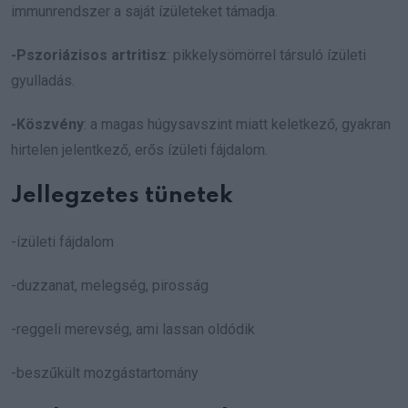
immunrendszer a saját ízületeket támadja.
-Pszoriázisos artritisz
: pikkelysömörrel társuló ízületi
gyulladás.
-Köszvény
: a magas húgysavszint miatt keletkező, gyakran
hirtelen jelentkező, erős ízületi fájdalom.
Jellegzetes tünetek
-ízületi fájdalom
-duzzanat, melegség, pirosság
-reggeli merevség, ami lassan oldódik
-beszűkült mozgástartomány