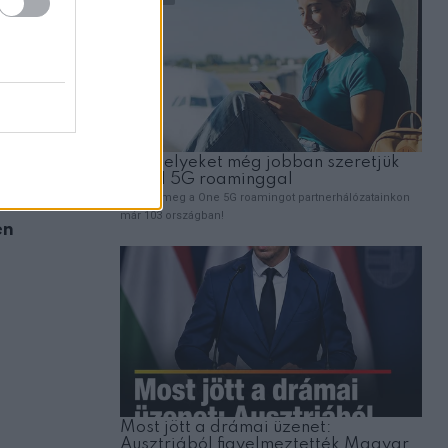
ÉLETMÓD
en
A stroke figyelmeztető jelei, amelyeket 
küldhet