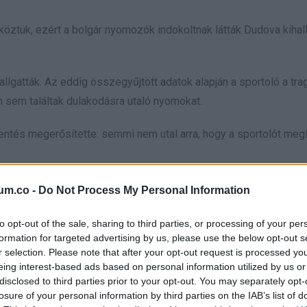
 köztük, ezért a bolgár nyomozók indokoltnak látták Dudova kihal
llgatták. Az eddig összegyűjtött adatok alapján a sportoló a tra
n sem találtak dulakodásra utaló nyomokat.
entés megerősítette: semmi nem utal arra, hogy a sportolót meg
t
néhány héttel korábban még megnyerte a bolgár országos bajn
um.co -
Do Not Process My Personal Information
ge is, hogy visszatér Magyarországra, ahol korábbi klubja, az UTE i
to opt-out of the sale, sharing to third parties, or processing of your per
formation for targeted advertising by us, please use the below opt-out s
r selection. Please note that after your opt-out request is processed y
kban pszichológus segítségét kérte, és depresszió jeleit mutathat
eing interest-based ads based on personal information utilized by us or
disclosed to third parties prior to your opt-out. You may separately opt-
losure of your personal information by third parties on the IAB’s list of