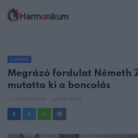
Skip
to
content
ÉLETMÓD
Megrázó fordulat Németh Z
mutatta ki a boncolás
2 MINUTES READ
54131
VIEWS
Whatsapp
Reddit