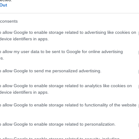
Out
elhagyott egy másik nőért, majd h
hónappal később az ajtóm előtt üvölt
„Hogy tehetted e
consents
o allow Google to enable storage related to advertising like cookies on
evice identifiers in apps.
o allow my user data to be sent to Google for online advertising
s.
to allow Google to send me personalized advertising.
o allow Google to enable storage related to analytics like cookies on
evice identifiers in apps.
o allow Google to enable storage related to functionality of the website
o allow Google to enable storage related to personalization.
o allow Google to enable storage related to security, including