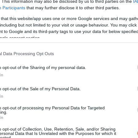
egyelőre nem zárta le véglegesen, mi vezetett a magyar birkózó 
. This information may also be disclosed by us to third parties on the
IA
Participants
that may further disclose it to other third parties.
 that this website/app uses one or more Google services and may gath
fi
including but not limited to your visit or usage behaviour. You may click 
 to Google and its third-party tags to use your data for below specifi
ogle consent section.
l Data Processing Opt Outs
o opt-out of the Sharing of my personal data.
In
o opt-out of the Sale of my Personal Data.
In
to opt-out of processing my Personal Data for Targeted
ing.
In
KÖVETKEZŐ POS
A férjem 27 év házasság után
o opt-out of Collection, Use, Retention, Sale, and/or Sharing
ersonal Data that Is Unrelated with the Purposes for which it
mondta, hogy „elhanyagoltam mag
lected.