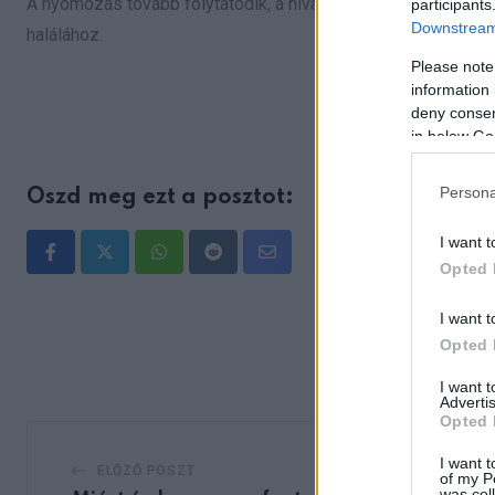
A nyomozás tovább folytatódik, a hivatalos álláspont pedig 
participants
Downstream 
halálához.
Please note
information 
deny consent
in below Go
Persona
Oszd meg ezt a posztot:
I want t
Whatsapp
Reddit
Share
Opted 
via
I want t
Email
Opted 
I want 
Advertis
Opted 
I want t
ELŐZŐ POSZT
of my P
was col