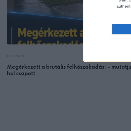
authenti
ÉLETMÓD
Megérkezett a brutális felhőszakadás: – mutatju
hol csapott