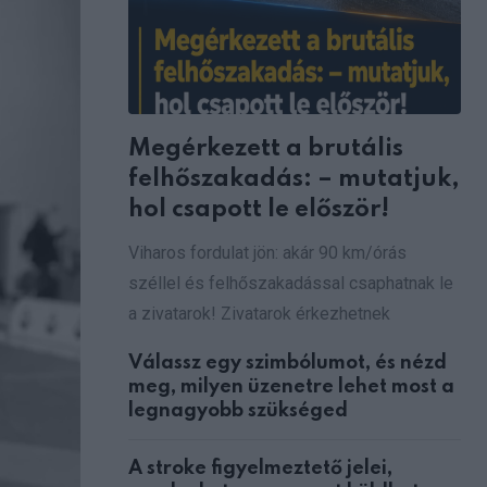
Megérkezett a brutális
felhőszakadás: – mutatjuk,
hol csapott le először!
Viharos fordulat jön: akár 90 km/órás
széllel és felhőszakadással csaphatnak le
a zivatarok! Zivatarok érkezhetnek
Válassz egy szimbólumot, és nézd
meg, milyen üzenetre lehet most a
legnagyobb szükséged
A stroke figyelmeztető jelei,