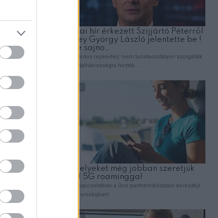
árom
ött:
zt?”