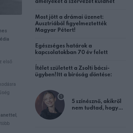
amelyeket a szervezet küldhet
Most jött a drámai üzenet:
Ausztriából figyelmeztették
Magyar Pétert!
rmes
gédia
Egészséges határok a
kapcsolatokban 70 év felett
z első
Ítélet született a Zsolti bácsi-
ügyben!Itt a bíróság döntése:
akodásra
zűség
5 színésznő, akikről
nem tudtad, hogy
fiúként születtek
anettel
,
 több