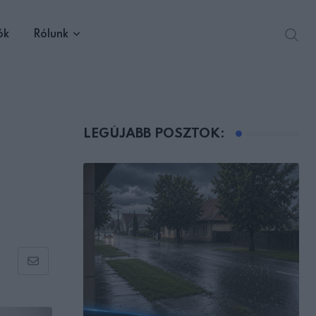
ók
Rólunk
LEGÚJABB POSZTOK:
Share
via
Email