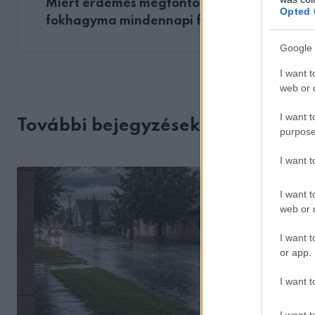
Miért érdemes megfontolni a nyers
Opted 
fokhagyma mindennapi fogyasztását
Google 
I want t
web or d
I want t
További bejegyzések
purpose
I want 
I want t
web or d
I want t
or app.
I want t
I want t