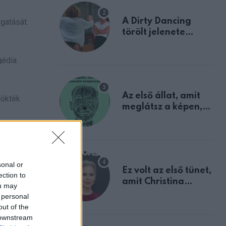
A Dirty Dancing
lgatását.
törölt jelenete
megerősíti azt, amit
mindannyian
gédia
sejtettünk
Az első állat, amit
lökték
meglátsz a képen,
elárulja legrosszabb
tulajdonságodat
okságot,
s tárt
sonal or
Ez volt az első tünet,
ection to
amit Christina
ou may
ta. Ezeket
Applegate éveken
 personal
át félreértett, pedig
out of the
a szklerózis
 downstream
multiplex