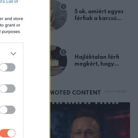
tragikus
B’s List of
egyértelmű jele volt
5 ok, amiért egyes
férfiak a karcsú
er and store
lantropikum
to grant or
nőket részesítik
ed purposes
előnyben
Hajléktalan férfi
megkért, hogy
vegyek neki kávét a
születésnapján –
órákkal később
mellettem ült az első
osztályon
ZT
 azt
am”,