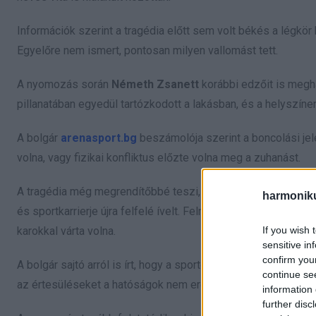
Információk szerint a tragédia előtt sem volt békés a légkör
Egyelőre nem ismert, pontosan milyen vallomást tett.
A nyomozás során
Németh Zsanett
korábbi edzőit is megha
pillanatában egyedül tartózkodott a lakásban, és a helyszíne
A bolgár
arenasport.bg
beszámolója szerint a boncolási jel
volna, vagy fizikai konfliktus előzte volna meg a zuhanást.
A tragédia még megrendítőbbé teszi, hogy
Németh Zsanet
harmonik
és sportkarrierje újra felfelé ívelt. Felmerült annak lehetősé
If you wish 
karokkal várta volna.
sensitive in
confirm you
A bolgár sajtó arról is írt, hogy a sportoló az utóbbi idősza
continue se
az értesüléseket a hatóságok nem erősítették meg.
information 
further disc