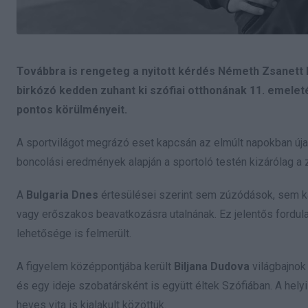
Továbbra is rengeteg a nyitott kérdés Németh Zsanett 
birkózó kedden zuhant ki szófiai otthonának 11. emelet
pontos körülményeit.
A sportvilágot megrázó eset kapcsán az elmúlt napokban újab
boncolási eredmények alapján a sportoló testén kizárólag a 
A
Bulgaria Dnes
értesülései szerint sem zúzódások, sem k
vagy erőszakos beavatkozásra utalnának. Ez jelentős fordu
lehetősége is felmerült.
A figyelem középpontjába került
Biljana Dudova
világbajnok 
és egy ideje szobatársként is együtt éltek Szófiában. A hel
heves vita is kialakult közöttük.