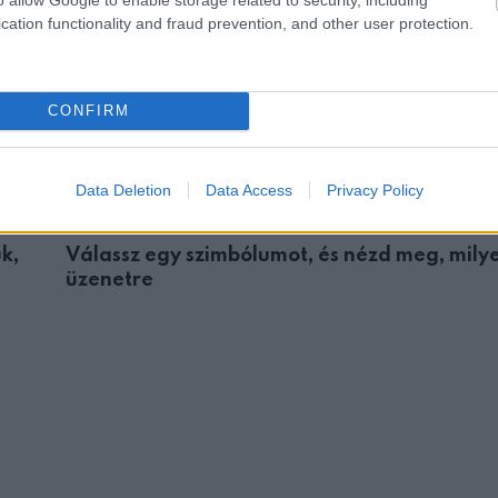
cation functionality and fraud prevention, and other user protection.
CONFIRM
Data Deletion
Data Access
Privacy Policy
ÉLETMÓD
k,
Válassz egy szimbólumot, és nézd meg, mily
üzenetre