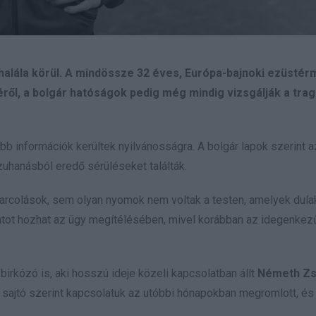
halála körül. A mindössze 32 éves, Európa-bajnoki ezüsté
éről, a bolgár hatóságok pedig még mindig vizsgálják a tra
b információk kerültek nyilvánosságra. A bolgár lapok szerint a
zuhanásból eredő sérüléseket találták.
arcolások, sem olyan nyomok nem voltak a testen, amelyek dul
latot hozhat az ügy megítélésében, mivel korábban az idegenke
birkózó is, aki hosszú ideje közeli kapcsolatban állt
Németh Zs
yi sajtó szerint kapcsolatuk az utóbbi hónapokban megromlott, és