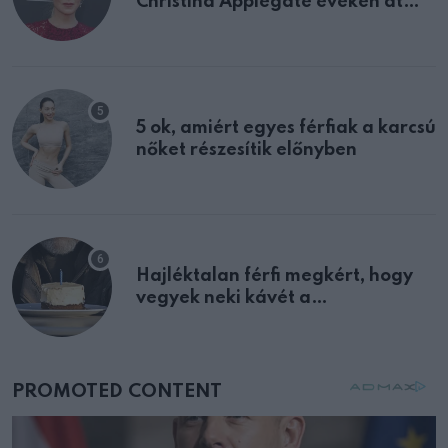
Christina Applegate éveken át
félreértett, pedig a szklerózis
multiplex egyértelmű jele volt
5 ok, amiért egyes férfiak a karcsú
nőket részesítik előnyben
Hajléktalan férfi megkért, hogy
vegyek neki kávét a
születésnapján – órákkal később
mellettem ült az első osztályon