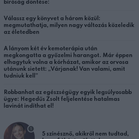
bíróság döntése:
Válassz egy könyvet a három közül:
megmutathatja, milyen nagy változás közeledik
az életedben
A lányom két év kemoterápia után
megkongatta a győzelmi harangot. Már éppen
elhagytuk volna a kórházat, amikor az orvosa
utánunk sietett: „Várjanak! Van valami, amit
tudniuk kell”
Robbanhat az egészségügy egyik legsúlyosabb
ügye: Hegedűs Zsolt feljelentése hatalmas
lavinát indíthat el!
5 színésznő, akikről nem tudtad,