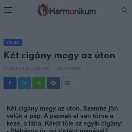
Skip
to
content
VICCEK
Két cigány megy az úton
LESS THAN A MINUTE
8975
VIEWS
Whatsapp
Reddit
Share
via
Email