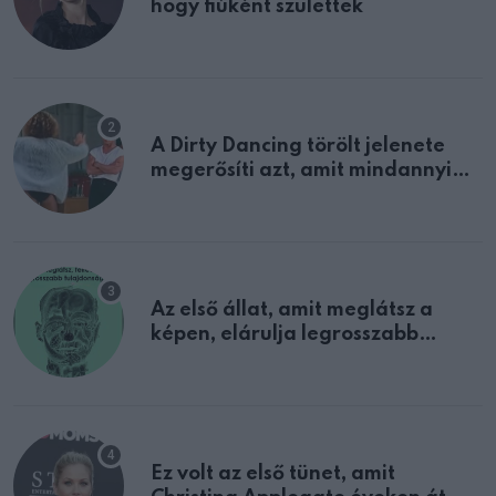
hogy fiúként születtek
A Dirty Dancing törölt jelenete
megerősíti azt, amit mindannyian
sejtettünk
Az első állat, amit meglátsz a
képen, elárulja legrosszabb
tulajdonságodat
Ez volt az első tünet, amit