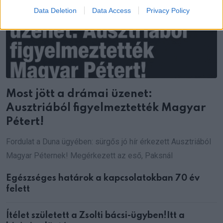
Data Deletion
Data Access
Privacy Policy
Most jött a drámai üzenet:
Ausztriából figyelmeztették Magyar
Pétert!
Fordulat a Duna ügyében: sürgős jó hír érkezett Ausztriából
Magyar Péternek! Megérkezett az eső, Paksnál
Egészséges határok a kapcsolatokban 70 év
felett
Ítélet született a Zsolti bácsi-ügyben!Itt a