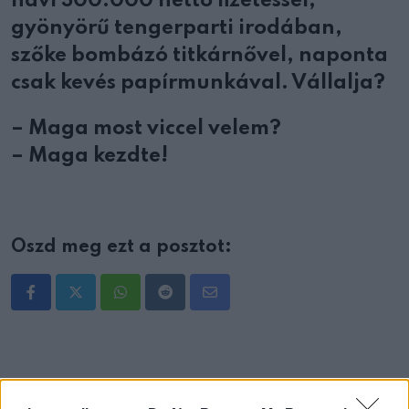
havi 300.000 nettó fizetéssel,
gyönyörű tengerparti irodában,
szőke bombázó titkárnővel, naponta
csak kevés papírmunkával. Vállalja?
– Maga most viccel velem?
– Maga kezdte!
Oszd meg ezt a posztot:
Whatsapp
Reddit
Share
via
Email