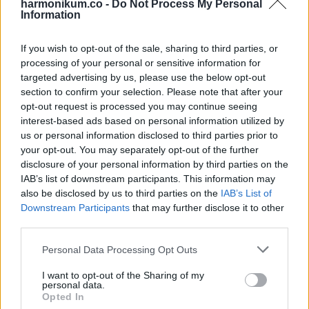
harmonikum.co -
Do Not Process My Personal
Information
ELŐZŐ POSZT
Kos – Bika – Ikrek-Rák-Oroszlán-Szűz-
If you wish to opt-out of the sale, sharing to third parties, or
Mérleg-Skorpió-Nyilas-Bak – Vízöntő –
processing of your personal or sensitive information for
Halak figyelem!Hatalmas változást hoz a
targeted advertising by us, please use the below opt-out
mai nap! Mai horoszkóp (PÉNTEK)
section to confirm your selection. Please note that after your
opt-out request is processed you may continue seeing
interest-based ads based on personal information utilized by
us or personal information disclosed to third parties prior to
your opt-out. You may separately opt-out of the further
disclosure of your personal information by third parties on the
IAB’s list of downstream participants. This information may
KÖVETKEZŐ POSZT
also be disclosed by us to third parties on the
IAB’s List of
Tested ÍGY jelez: 8 tünet megmutatja, hogy
Downstream Participants
that may further disclose it to other
third parties.
szervezeted segítségért kiált!
Please note that this website/app uses one or more Google
Personal Data Processing Opt Outs
services and may gather and store information including but
not limited to your visit or usage behaviour. You may click to
I want to opt-out of the Sharing of my
personal data.
grant or deny consent to Google and its third-party tags to
Opted In
További bejegyzések
use your data for below specified purposes in below Google