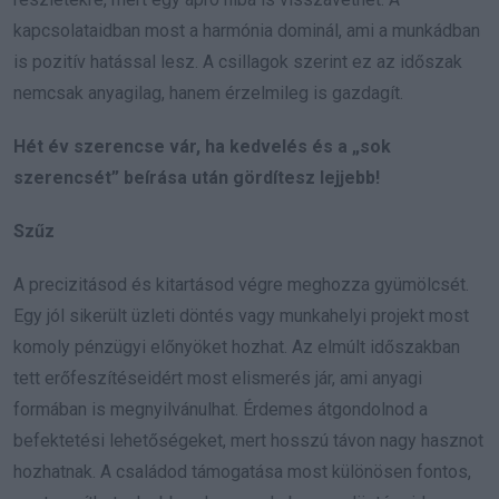
kapcsolataidban most a harmónia dominál, ami a munkádban
is pozitív hatással lesz. A csillagok szerint ez az időszak
nemcsak anyagilag, hanem érzelmileg is gazdagít.
Hét év szerencse vár, ha kedvelés és a „sok
szerencsét” beírása után gördítesz lejjebb!
Szűz
A precizitásod és kitartásod végre meghozza gyümölcsét.
Egy jól sikerült üzleti döntés vagy munkahelyi projekt most
komoly pénzügyi előnyöket hozhat. Az elmúlt időszakban
tett erőfeszítéseidért most elismerés jár, ami anyagi
formában is megnyilvánulhat. Érdemes átgondolnod a
befektetési lehetőségeket, mert hosszú távon nagy hasznot
hozhatnak. A családod támogatása most különösen fontos,