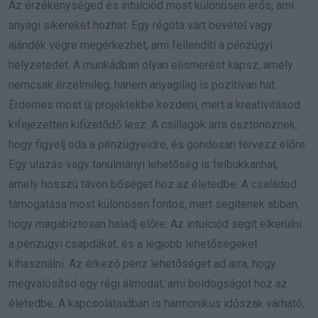
Az érzékenységed és intuíciód most különösen erős, ami
anyagi sikereket hozhat. Egy régóta várt bevétel vagy
ajándék végre megérkezhet, ami fellendíti a pénzügyi
helyzetedet. A munkádban olyan elismerést kapsz, amely
nemcsak érzelmileg, hanem anyagilag is pozitívan hat.
Érdemes most új projektekbe kezdeni, mert a kreativitásod
kifejezetten kifizetődő lesz. A csillagok arra ösztönöznek,
hogy figyelj oda a pénzügyeidre, és gondosan tervezz előre.
Egy utazás vagy tanulmányi lehetőség is felbukkanhat,
amely hosszú távon bőséget hoz az életedbe. A családod
támogatása most különösen fontos, mert segítenek abban,
hogy magabiztosan haladj előre. Az intuíciód segít elkerülni
a pénzügyi csapdákat, és a legjobb lehetőségeket
kihasználni. Az érkező pénz lehetőséget ad arra, hogy
megvalósítsd egy régi álmodat, ami boldogságot hoz az
életedbe. A kapcsolataidban is harmonikus időszak várható,