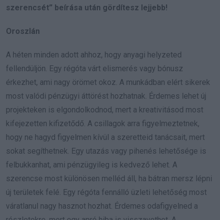
szerencsét” beírása után gördítesz lejjebb!
Oroszlán
A héten minden adott ahhoz, hogy anyagi helyzeted
fellendüljön. Egy régóta várt elismerés vagy bónusz
érkezhet, ami nagy örömet okoz. A munkádban elért sikerek
most valódi pénzügyi áttörést hozhatnak. Érdemes lehet új
projekteken is elgondolkodnod, mert a kreativitásod most
kifejezetten kifizetődő. A csillagok arra figyelmeztetnek,
hogy ne hagyd figyelmen kívül a szeretteid tanácsait, mert
sokat segíthetnek. Egy utazás vagy pihenés lehetősége is
felbukkanhat, ami pénzügyileg is kedvező lehet. A
szerencse most különösen melléd áll, ha bátran mersz lépni
új területek felé. Egy régóta fennálló üzleti lehetőség most
váratlanul nagy hasznot hozhat. Érdemes odafigyelned a
részletekre, mert egy apró hiba is visszavethet. A