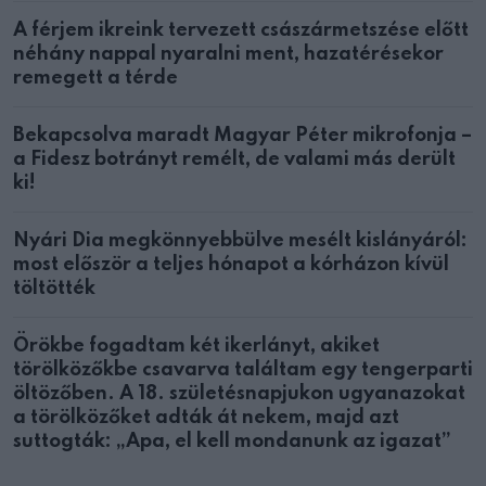
A férjem ikreink tervezett császármetszése előtt
néhány nappal nyaralni ment, hazatérésekor
remegett a térde
Bekapcsolva maradt Magyar Péter mikrofonja –
a Fidesz botrányt remélt, de valami más derült
ki!
Nyári Dia megkönnyebbülve mesélt kislányáról:
most először a teljes hónapot a kórházon kívül
töltötték
Örökbe fogadtam két ikerlányt, akiket
törölközőkbe csavarva találtam egy tengerparti
öltözőben. A 18. születésnapjukon ugyanazokat
a törölközőket adták át nekem, majd azt
suttogták: „Apa, el kell mondanunk az igazat”