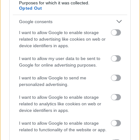
Purposes for which it was collected.
fellélegezhetsz. Az érkező pénzt érdemes bölcsen
Opted Out
beosztani, mert a csillagok arra figyelmeztetnek, hogy a
Google consents
túlköltekezés csapdájába eshetsz. Egy utazás vagy
tanulmányi lehetőség váratlanul anyagi előnyt hozhat, ami
I want to allow Google to enable storage
related to advertising like cookies on web or
tovább növeli a lelkesedésedet. A baráti körödben egy
device identifiers in apps.
váratlan tanács vagy segítség olyan irányba terelhet, amire
korábban nem gondoltál. Az univerzum most különösen
I want to allow my user data to be sent to
Google for online advertising purposes.
támogatja az új kezdeményezéseidet, ezért ne félj
lépéseket tenni. A családod is örül az eredményeidnek, és
I want to allow Google to send me
szívesen osztoznak az örömödben. Légy nyitott a
personalized advertising.
változásokra, mert ezek a napok meghatározóak lehetnek a
I want to allow Google to enable storage
jövődre nézve. Az anyagi sikered most megalapozhatja
related to analytics like cookies on web or
hosszú távú terveidet, és stabilitást hoz az életedbe.
device identifiers in apps.
I want to allow Google to enable storage
Hét év szerencse vár, ha kedvelés és a „sok
related to functionality of the website or app.
szerencsét” beírása után gördítesz lejjebb!