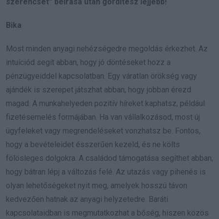
szerencsét” beírása után gördítesz lejjebb!
Bika
Most minden anyagi nehézségedre megoldás érkezhet. Az
intuíciód segít abban, hogy jó döntéseket hozz a
pénzügyeiddel kapcsolatban. Egy váratlan örökség vagy
ajándék is szerepet játszhat abban, hogy jobban érezd
magad. A munkahelyeden pozitív híreket kaphatsz, például
fizetésemelés formájában. Ha van vállalkozásod, most új
ügyfeleket vagy megrendeléseket vonzhatsz be. Fontos,
hogy a bevételeidet ésszerűen kezeld, és ne költs
fölösleges dolgokra. A családod támogatása segíthet abban,
hogy bátran lépj a változás felé. Az utazás vagy pihenés is
olyan lehetőségeket nyit meg, amelyek hosszú távon
kedvezően hatnak az anyagi helyzetedre. Baráti
kapcsolataidban is megmutatkozhat a bőség, hiszen közös