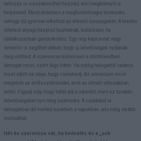
tartozás is visszakerülhet hozzád, ami megkönnyíti a
helyzeted. Most érdemes a megfontoltságra törekedni,
nehogy túl gyorsan elköltsd az érkező összegeket. A kreatív
ötleteid anyagi hasznot hozhatnak, különösen, ha
vállalkozásban gondolkodsz. Egy régi kapcsolat vagy
ismerős is segíthet abban, hogy új lehetőségek nyíljanak
meg előtted. A szerencse különösen a döntéseidben
támogat most, ezért légy bátor. Ha eddig halogattál valamit,
most eljött az ideje, hogy cselekedj. Az univerzum most
megtéríti az erőfeszítéseidet, amit az elmúlt időszakban
tettél. Figyelj oda, hogy hálát adj a sikerért, mert ez további
lehetőségeket nyit meg számodra. A családod is
támogatóan áll melléd ezekben a napokban, ami még inkább
motiválhat.
Hét év szerencse vár, ha kedvelés és a „sok