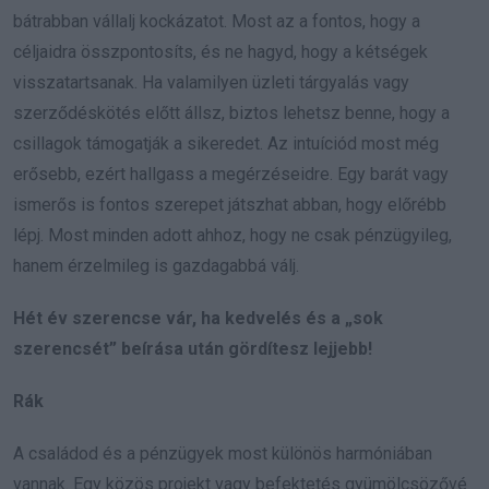
bátrabban vállalj kockázatot. Most az a fontos, hogy a
céljaidra összpontosíts, és ne hagyd, hogy a kétségek
visszatartsanak. Ha valamilyen üzleti tárgyalás vagy
szerződéskötés előtt állsz, biztos lehetsz benne, hogy a
csillagok támogatják a sikeredet. Az intuíciód most még
erősebb, ezért hallgass a megérzéseidre. Egy barát vagy
ismerős is fontos szerepet játszhat abban, hogy előrébb
lépj. Most minden adott ahhoz, hogy ne csak pénzügyileg,
hanem érzelmileg is gazdagabbá válj.
Hét év szerencse vár, ha kedvelés és a „sok
szerencsét” beírása után gördítesz lejjebb!
Rák
A családod és a pénzügyek most különös harmóniában
vannak. Egy közös projekt vagy befektetés gyümölcsözővé