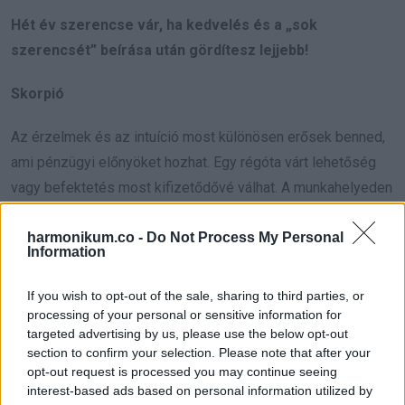
Hét év szerencse vár, ha kedvelés és a „sok
szerencsét” beírása után gördítesz lejjebb!
Skorpió
Az érzelmek és az intuíció most különösen erősek benned,
ami pénzügyi előnyöket hozhat. Egy régóta várt lehetőség
vagy befektetés most kifizetődővé válhat. A munkahelyeden
olyan elismerést kaphatsz, ami pozitívan befolyásolja az
harmonikum.co -
Do Not Process My Personal
anyagi helyzetedet. Egy váratlan ajándék vagy jutalom is
Information
feldobhatja a napjaidat. A csillagok arra ösztönöznek, hogy
bátran vágj bele új projektekbe, mert most minden adott a
If you wish to opt-out of the sale, sharing to third parties, or
sikerhez. Az intuíciód segít abban, hogy a legjobb
processing of your personal or sensitive information for
targeted advertising by us, please use the below opt-out
döntéseket hozd meg. Egy régi kapcsolat vagy barát is
section to confirm your selection. Please note that after your
előnyös lehetőségeket kínálhat neked. Fontos, hogy ne
opt-out request is processed you may continue seeing
hagyd figyelmen kívül a részleteket, mert ezek jelentős
interest-based ads based on personal information utilized by