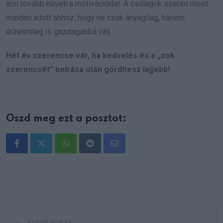
ami tovább növeli a motivációdat. A csillagok szerint most
minden adott ahhoz, hogy ne csak anyagilag, hanem
érzelmileg is gazdagabbá válj.
Hét év szerencse vár, ha kedvelés és a „sok
szerencsét” beírása után gördítesz lejjebb!
Oszd meg ezt a posztot:
Whatsapp
Reddit
Share
via
Email