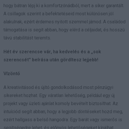
hogy bátran lépj ki a komfortzónádból, mert a siker garantált.
A csillagok szerint a befektetéseid most különösen jól
alakulnak, ezért érdemes nyitott szemmel járnod. A családod
támogatása is segít abban, hogy elérd a céljaidat, és hosszú
távú stabilitást teremts.
Hét év szerencse vár, ha kedvelés és a „sok
szerencsét” beírása után gördítesz lejjebb!
Vízöntő
A kreativitásod és újító gondolkodásod most pénzügyi
sikereket hozhat. Egy váratlan lehetőség, például egy új
projekt vagy üzleti ajánlat komoly bevételt biztosíthat. Az
intuíciód segít abban, hogy a legjobb döntéseket hozd meg,
ezért hallgass a belső hangodra. Egy barát vagy ismerős is
segítségedre lehet, és előnyös lehetőségeket kínálhat.