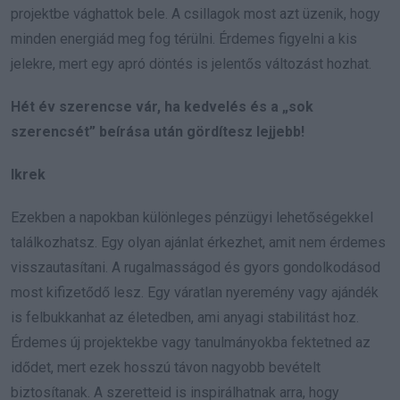
projektbe vághattok bele. A csillagok most azt üzenik, hogy
minden energiád meg fog térülni. Érdemes figyelni a kis
jelekre, mert egy apró döntés is jelentős változást hozhat.
Hét év szerencse vár, ha kedvelés és a „sok
szerencsét” beírása után gördítesz lejjebb!
Ikrek
Ezekben a napokban különleges pénzügyi lehetőségekkel
találkozhatsz. Egy olyan ajánlat érkezhet, amit nem érdemes
visszautasítani. A rugalmasságod és gyors gondolkodásod
most kifizetődő lesz. Egy váratlan nyeremény vagy ajándék
is felbukkanhat az életedben, ami anyagi stabilitást hoz.
Érdemes új projektekbe vagy tanulmányokba fektetned az
idődet, mert ezek hosszú távon nagyobb bevételt
biztosítanak. A szeretteid is inspirálhatnak arra, hogy