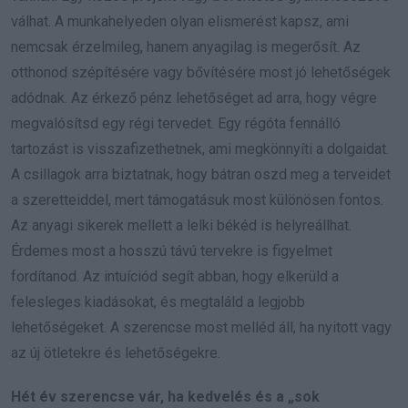
válhat. A munkahelyeden olyan elismerést kapsz, ami
nemcsak érzelmileg, hanem anyagilag is megerősít. Az
otthonod szépítésére vagy bővítésére most jó lehetőségek
adódnak. Az érkező pénz lehetőséget ad arra, hogy végre
megvalósítsd egy régi tervedet. Egy régóta fennálló
tartozást is visszafizethetnek, ami megkönnyíti a dolgaidat.
A csillagok arra biztatnak, hogy bátran oszd meg a terveidet
a szeretteiddel, mert támogatásuk most különösen fontos.
Az anyagi sikerek mellett a lelki békéd is helyreállhat.
Érdemes most a hosszú távú tervekre is figyelmet
fordítanod. Az intuíciód segít abban, hogy elkerüld a
felesleges kiadásokat, és megtaláld a legjobb
lehetőségeket. A szerencse most melléd áll, ha nyitott vagy
az új ötletekre és lehetőségekre.
Hét év szerencse vár, ha kedvelés és a „sok