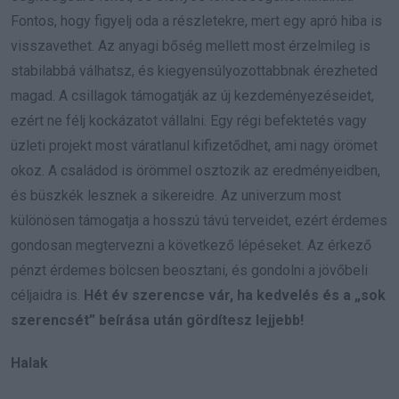
Fontos, hogy figyelj oda a részletekre, mert egy apró hiba is
visszavethet. Az anyagi bőség mellett most érzelmileg is
stabilabbá válhatsz, és kiegyensúlyozottabbnak érezheted
magad. A csillagok támogatják az új kezdeményezéseidet,
ezért ne félj kockázatot vállalni. Egy régi befektetés vagy
üzleti projekt most váratlanul kifizetődhet, ami nagy örömet
okoz. A családod is örömmel osztozik az eredményeidben,
és büszkék lesznek a sikereidre. Az univerzum most
különösen támogatja a hosszú távú terveidet, ezért érdemes
gondosan megtervezni a következő lépéseket. Az érkező
pénzt érdemes bölcsen beosztani, és gondolni a jövőbeli
céljaidra is.
Hét év szerencse vár, ha kedvelés és a „sok
szerencsét” beírása után gördítesz lejjebb!
Halak