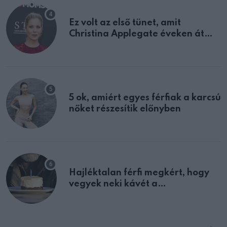
Ez volt az első tünet, amit
Christina Applegate éveken át
félreértett, pedig a szklerózis
multiplex egyértelmű jele volt
5 ok, amiért egyes férfiak a karcsú
nőket részesítik előnyben
Hajléktalan férfi megkért, hogy
vegyek neki kávét a
születésnapján – órákkal később
mellettem ült az első osztályon