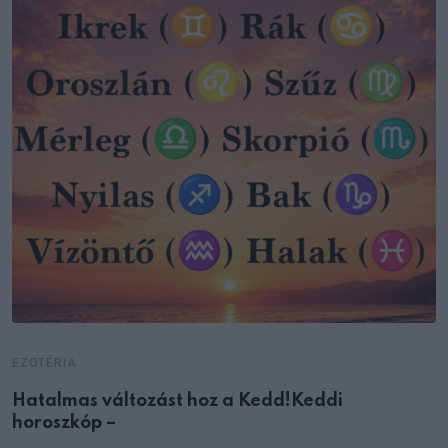
EZOTÉRIA
Hatalmas változást hoz a Kedd!Keddi
horoszkóp –