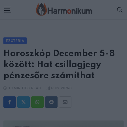
Skip
to
content
EZOTÉRIA
Horoszkóp December 5-8
között: Hat csillagjegy
pénzesőre számíthat
13 MINUTES READ
4109
VIEWS
Whatsapp
Reddit
Share
via
Email