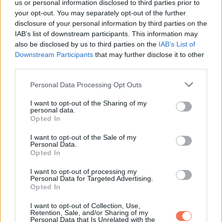
us or personal information disclosed to third parties prior to
változást hozhatnak. Az anyagi bőség mellett most érzelmi
your opt-out. You may separately opt-out of the further
stabilitást is találhatsz. A csillagok szerint az univerzum
disclosure of your personal information by third parties on the
támogat abban, hogy megtaláld az egyensúlyt a pénzügyek
IAB’s list of downstream participants. This information may
also be disclosed by us to third parties on the
IAB’s List of
és a személyes boldogság között. Az érkező lehetőségek
Downstream Participants
that may further disclose it to other
hosszú távon is pozitív hatással lesznek az életedre.
third parties.
Please note that this website/app uses one or more Google
Hét év szerencse vár, ha kedvelés és a „sok
Personal Data Processing Opt Outs
services and may gather and store information including but
szerencsét” beírása után gördítesz lejjebb!
not limited to your visit or usage behaviour. You may click to
I want to opt-out of the Sharing of my
personal data.
grant or deny consent to Google and its third-party tags to
Opted In
Nyilas
use your data for below specified purposes in below Google
consent section.
I want to opt-out of the Sale of my
Personal Data.
A kalandvágyad és optimizmusod most pénzügyi sikereket
Opted In
vonz. Egy váratlan lehetőség, például egy munkahelyi projekt
I want to opt-out of processing my
vagy üzleti ajánlat komoly hasznot hozhat. Az intuíciód segít
Personal Data for Targeted Advertising.
Opted In
abban, hogy észrevedd azokat a lehetőségeket, amelyeket
mások talán figyelmen kívül hagynának. Egy régóta húzódó
I want to opt-out of Collection, Use,
Retention, Sale, and/or Sharing of my
anyagi probléma most megoldódhat, aminek hála
Personal Data that Is Unrelated with the