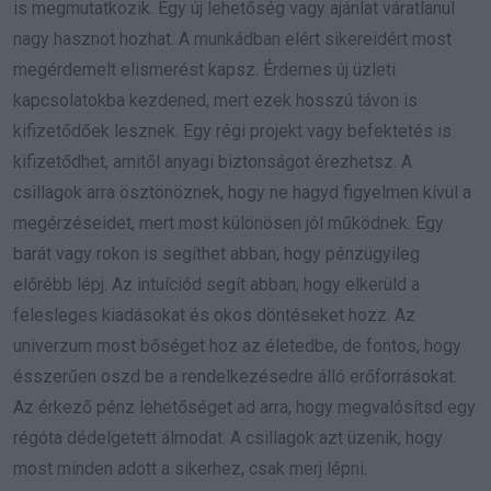
is megmutatkozik. Egy új lehetőség vagy ajánlat váratlanul
nagy hasznot hozhat. A munkádban elért sikereidért most
megérdemelt elismerést kapsz. Érdemes új üzleti
kapcsolatokba kezdened, mert ezek hosszú távon is
kifizetődőek lesznek. Egy régi projekt vagy befektetés is
kifizetődhet, amitől anyagi biztonságot érezhetsz. A
csillagok arra ösztönöznek, hogy ne hagyd figyelmen kívül a
megérzéseidet, mert most különösen jól működnek. Egy
barát vagy rokon is segíthet abban, hogy pénzügyileg
előrébb lépj. Az intuíciód segít abban, hogy elkerüld a
felesleges kiadásokat és okos döntéseket hozz. Az
univerzum most bőséget hoz az életedbe, de fontos, hogy
ésszerűen oszd be a rendelkezésedre álló erőforrásokat.
Az érkező pénz lehetőséget ad arra, hogy megvalósítsd egy
régóta dédelgetett álmodat. A csillagok azt üzenik, hogy
most minden adott a sikerhez, csak merj lépni.