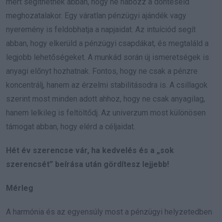
mert segíthetnek abban, hogy ne habozz a döntéseid
meghozatalakor. Egy váratlan pénzügyi ajándék vagy
nyeremény is feldobhatja a napjaidat. Az intuíciód segít
abban, hogy elkerüld a pénzügyi csapdákat, és megtaláld a
legjobb lehetőségeket. A munkád során új ismeretségek is
anyagi előnyt hozhatnak. Fontos, hogy ne csak a pénzre
koncentrálj, hanem az érzelmi stabilitásodra is. A csillagok
szerint most minden adott ahhoz, hogy ne csak anyagilag,
hanem lelkileg is feltöltődj. Az univerzum most különösen
támogat abban, hogy elérd a céljaidat.
Hét év szerencse vár, ha kedvelés és a „sok
szerencsét” beírása után gördítesz lejjebb!
Mérleg
A harmónia és az egyensúly most a pénzügyi helyzetedben