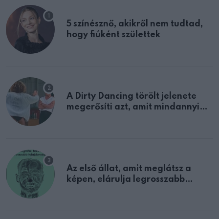
5 színésznő, akikről nem tudtad,
hogy fiúként születtek
A Dirty Dancing törölt jelenete
megerősíti azt, amit mindannyian
sejtettünk
Az első állat, amit meglátsz a
képen, elárulja legrosszabb
tulajdonságodat