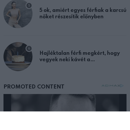
5 ok, amiért egyes férfiak a karcsú
nőket részesítik előnyben
Hajléktalan férfi megkért, hogy
vegyek neki kávét a
születésnapján – órákkal később
mellettem ült az első osztályon