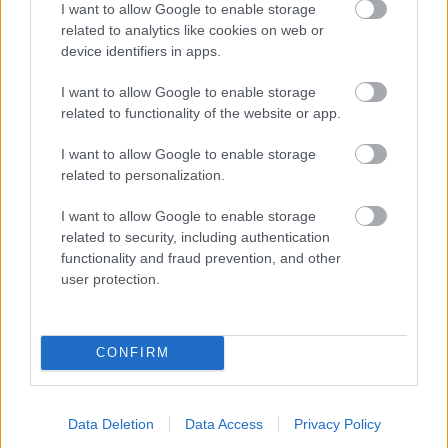
I want to allow Google to enable storage
related to analytics like cookies on web or
Hét év szerencse vár, ha kedvelés és a „sok szerencsét”
device identifiers in apps.
beírása után gördítesz lejjebb!
I want to allow Google to enable storage
related to functionality of the website or app.
Bak (
):
A hétfő a koncentrációé, hiszen a kitartó munkád ma
I want to allow Google to enable storage
related to personalization.
különösen meghozhatja gyümölcsét. Egy régóta elhanyagolt
projekt vagy feladat előtérbe kerülhet, és most sikeresen be
I want to allow Google to enable storage
is fejezheted. Munkahelyeden ma számíthatsz arra, hogy
related to security, including authentication
functionality and fraud prevention, and other
elismerik az erőfeszítéseidet. Egy közeli barát vagy
user protection.
családtag pozitív híreket hozhat, amelyek feldobják a
napodat. Anyagi helyzeted stabil, de érdemes megfontolni
egy hosszú távú befektetési lehetőséget. Szerelmi
CONFIRM
életedben a mai nap az érzelmek tisztázásáról szólhat, ne
félj kimondani, amit érzel. Egészséged érdekében próbálj
Data Deletion
Data Access
Privacy Policy
több friss levegőn tartózkodni, akár egy rövid séta