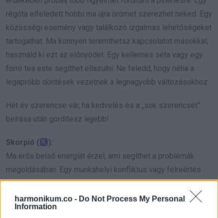
érdekében próbálj több figyelmet fordítani a pihenésre. Egy
régóta elfeledett hobbi ma újra örömet szerezhet neked. Egy
közösségi esemény vagy találkozó izgalmas lehetőségeket
tartogathat. Ma könnyen teremthetsz kapcsolatot másokkal,
használd ki ezt az előnyödet. Egy kellemes séta vagy egy
forró tea este segíthet ellazulni. Ne feledd, hogy néha a
legapróbb döntések vezetnek a legnagyobb változásokhoz.
Hét év szerencse vár, ha kedvelés és a „sok szerencsét”
beírása után gördítesz lejjebb!
Skorpió (
):
Ma erős belső energiát érzel, ami segíthet a problémák
megoldásában. Egy munkahelyi konfliktus vagy félreértés
kerülhet előtérbe, de higgadtságoddal könnyen elsimíthatod.
A kapcsolataidban ma a türelem kulcsfontosságú, különösen
harmonikum.co -
Do Not Process My Personal
Information
egy közeli baráttal vagy családtaggal. Anyagi helyzeted