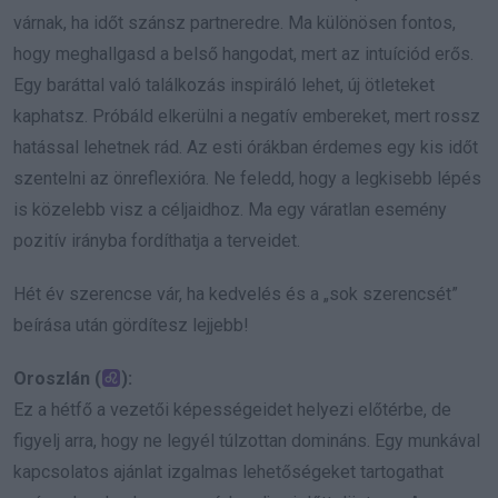
várnak, ha időt szánsz partneredre. Ma különösen fontos,
hogy meghallgasd a belső hangodat, mert az intuíciód erős.
Egy baráttal való találkozás inspiráló lehet, új ötleteket
kaphatsz. Próbáld elkerülni a negatív embereket, mert rossz
hatással lehetnek rád. Az esti órákban érdemes egy kis időt
szentelni az önreflexióra. Ne feledd, hogy a legkisebb lépés
is közelebb visz a céljaidhoz. Ma egy váratlan esemény
pozitív irányba fordíthatja a terveidet.
Hét év szerencse vár, ha kedvelés és a „sok szerencsét”
beírása után gördítesz lejjebb!
Oroszlán (
):
Ez a hétfő a vezetői képességeidet helyezi előtérbe, de
figyelj arra, hogy ne legyél túlzottan domináns. Egy munkával
kapcsolatos ajánlat izgalmas lehetőségeket tartogathat