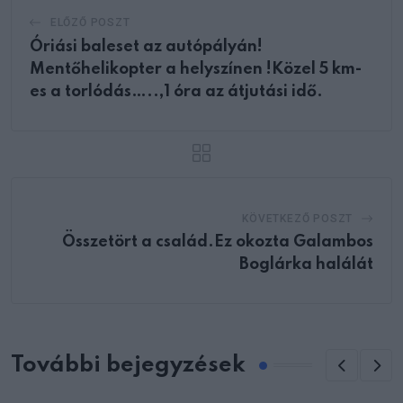
ELŐZŐ POSZT
Óriási baleset az autópályán!
Mentőhelikopter a helyszínen !Közel 5 km-
es a torlódás…..,1 óra az átjutási idő.
KÖVETKEZŐ POSZT
Összetört a család.Ez okozta Galambos
Boglárka halálát
További bejegyzések