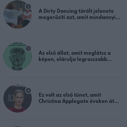
A Dirty Dancing törölt jelenete
megerősíti azt, amit mindannyian
sejtettünk
Az első állat, amit meglátsz a
képen, elárulja legrosszabb
tulajdonságodat
Ez volt az első tünet, amit
Christina Applegate éveken át
félreértett, pedig a szklerózis
multiplex egyértelmű jele volt