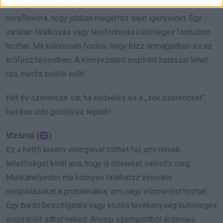
formájában. A nap végén érdemes időt szánni az
önreflexióra, hogy jobban megértsd saját igényeidet. Egy
váratlan találkozás vagy telefonhívás különleges fordulatot
hozhat. Ma különösen fontos, hogy bízz önmagadban és az
erőfeszítéseidben. A környezeted inspiráló hatással lehet
rád, meríts belőle erőt!
Hét év szerencse vár, ha kedvelés és a „sok szerencsét”
beírása után gördítesz lejjebb!
Vízöntő (
):
Ez a hétfő kreatív energiával tölthet fel, ami remek
lehetőséget kínál arra, hogy új ötleteket valósíts meg.
Munkahelyeden ma könnyen találhatsz innovatív
megoldásokat a problémákra, ami nagy elismerést hozhat.
Egy baráti beszélgetés vagy közös tevékenység különleges
inspirációt adhat neked. Anyagi szempontból érdemes