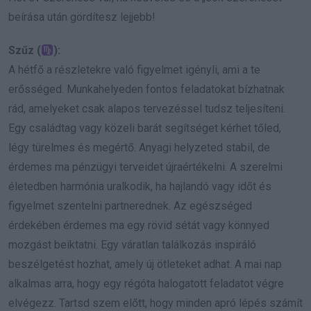
beírása után gördítesz lejjebb!
Szűz (
):
A hétfő a részletekre való figyelmet igényli, ami a te
erősséged. Munkahelyeden fontos feladatokat bízhatnak
rád, amelyeket csak alapos tervezéssel tudsz teljesíteni.
Egy családtag vagy közeli barát segítséget kérhet tőled,
légy türelmes és megértő. Anyagi helyzeted stabil, de
érdemes ma pénzügyi terveidet újraértékelni. A szerelmi
életedben harmónia uralkodik, ha hajlandó vagy időt és
figyelmet szentelni partnerednek. Az egészséged
érdekében érdemes ma egy rövid sétát vagy könnyed
mozgást beiktatni. Egy váratlan találkozás inspiráló
beszélgetést hozhat, amely új ötleteket adhat. A mai nap
alkalmas arra, hogy egy régóta halogatott feladatot végre
elvégezz. Tartsd szem előtt, hogy minden apró lépés számít