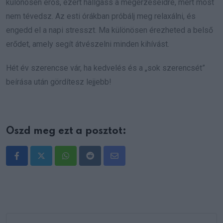
különösen erős, ezért hallgass a megérzéseidre, mert most
nem tévedsz. Az esti órákban próbálj meg relaxálni, és
engedd el a napi stresszt. Ma különösen érezheted a belső
erődet, amely segít átvészelni minden kihívást.
Hét év szerencse vár, ha kedvelés és a „sok szerencsét”
beírása után gördítesz lejjebb!
Oszd meg ezt a posztot:
Whatsapp
Reddit
Share
via
Email