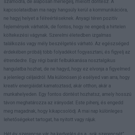
számodra, de alaposan mérlegelj, mielőtt döntesz. A
kapcsolataidban ma nagy hangsúly kerül a kommunikációra,
ne hagyj helyet a félreértéseknek. Anyagi téren pozitív
fejlemények várhatók, de fontos, hogy ne engedj a hirtelen
költekezési vágynak. Szerelmi életedben izgalmas
találkozás vagy mély beszélgetés várható. Az egészséged
érdekében próbálj több folyadékot fogyasztani, és figyelj az
étrendedre. Egy régi barát felbukkanása nosztalgikus
hangulatba hozhat, de ne hagyd, hogy ez elvonja a figyelmed
a jelenlegi céljaidról. Ma különösen jó esélyed van arra, hogy
kreatív energiáidat kamatoztasd, akár otthon, akár a
munkahelyeden. Egy fontos döntést hozhatsz, amely hosszú
távon meghatározza az irányodat. Este pihenj, és engedd
meg magadnak, hogy kikapcsolódj. A mai nap különleges
lehetőségeket tartogat, ha nyitott vagy rájuk.
Hét év szerencse vár, ha kedvelés és a „sok szerencsét”