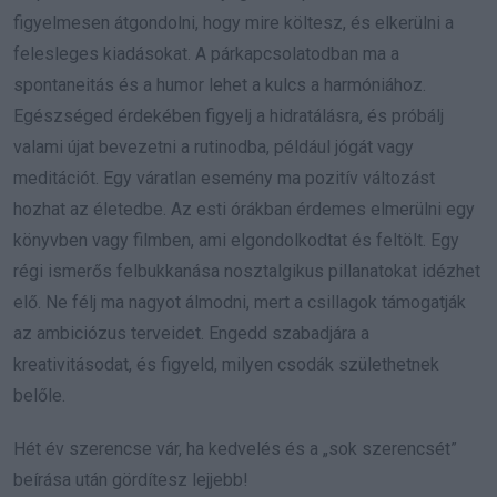
figyelmesen átgondolni, hogy mire költesz, és elkerülni a
felesleges kiadásokat. A párkapcsolatodban ma a
spontaneitás és a humor lehet a kulcs a harmóniához.
Egészséged érdekében figyelj a hidratálásra, és próbálj
valami újat bevezetni a rutinodba, például jógát vagy
meditációt. Egy váratlan esemény ma pozitív változást
hozhat az életedbe. Az esti órákban érdemes elmerülni egy
könyvben vagy filmben, ami elgondolkodtat és feltölt. Egy
régi ismerős felbukkanása nosztalgikus pillanatokat idézhet
elő. Ne félj ma nagyot álmodni, mert a csillagok támogatják
az ambiciózus terveidet. Engedd szabadjára a
kreativitásodat, és figyeld, milyen csodák születhetnek
belőle.
Hét év szerencse vár, ha kedvelés és a „sok szerencsét”
beírása után gördítesz lejjebb!