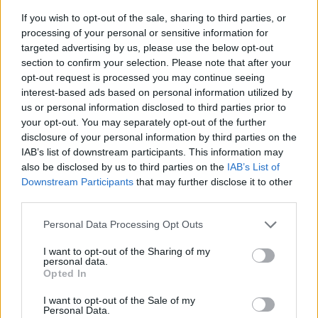
javulhat, de érdemes most a hosszú távú terveidre
If you wish to opt-out of the sale, sharing to third parties, or
koncentrálni. Szerelmi életedben izgalmas fordulat várható,
processing of your personal or sensitive information for
targeted advertising by us, please use the below opt-out
ha hajlandó vagy nyitottan közeledni a másikhoz.
section to confirm your selection. Please note that after your
Egészséged érdekében próbálj több folyadékot fogyasztani
opt-out request is processed you may continue seeing
és figyelni az étrendedre. Egy váratlan telefonhívás vagy
interest-based ads based on personal information utilized by
us or personal information disclosed to third parties prior to
üzenet meglepetést hozhat, ami feldobja a napodat. A
your opt-out. You may separately opt-out of the further
kreatív energiáid ma különösen erősek, használd ki őket egy
disclosure of your personal information by third parties on the
projekt vagy hobbi befejezésére. Az esti órákban érdemes
IAB’s list of downstream participants. This information may
also be disclosed by us to third parties on the
IAB’s List of
egy kis időt önmagadra szánni, hogy rendezhesd a
Downstream Participants
that may further disclose it to other
gondolataidat. Ne hagyd, hogy mások véleménye
third parties.
eltántorítson a céljaidtól. Egy kellemes meglepetés érhet, ha
Please note that this website/app uses one or more Google
Personal Data Processing Opt Outs
nyitott maradsz az új lehetőségekre.
services and may gather and store information including but
not limited to your visit or usage behaviour. You may click to
I want to opt-out of the Sharing of my
Hét év szerencse vár, ha kedvelés és a „sok szerencsét”
personal data.
grant or deny consent to Google and its third-party tags to
Opted In
beírása után gördítesz lejjebb!
use your data for below specified purposes in below Google
consent section.
I want to opt-out of the Sale of my
Personal Data.
Nyilas (
):