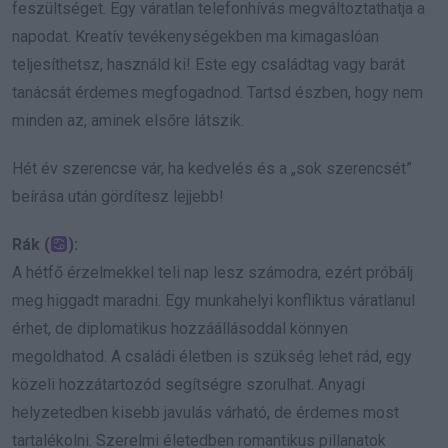
feszültséget. Egy váratlan telefonhívás megváltoztathatja a
napodat. Kreatív tevékenységekben ma kimagaslóan
teljesíthetsz, használd ki! Este egy családtag vagy barát
tanácsát érdemes megfogadnod. Tartsd észben, hogy nem
minden az, aminek elsőre látszik.
Hét év szerencse vár, ha kedvelés és a „sok szerencsét”
beírása után gördítesz lejjebb!
Rák (
):
A hétfő érzelmekkel teli nap lesz számodra, ezért próbálj
meg higgadt maradni. Egy munkahelyi konfliktus váratlanul
érhet, de diplomatikus hozzáállásoddal könnyen
megoldhatod. A családi életben is szükség lehet rád, egy
közeli hozzátartozód segítségre szorulhat. Anyagi
helyzetedben kisebb javulás várható, de érdemes most
tartalékolni. Szerelmi életedben romantikus pillanatok