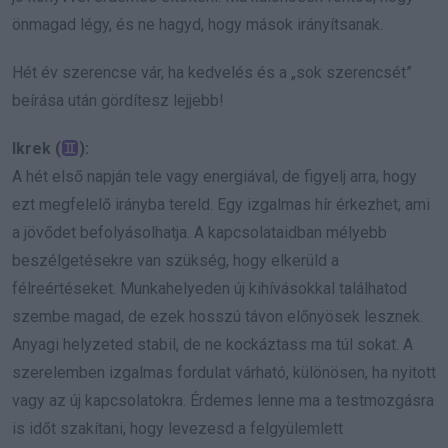
önmagad légy, és ne hagyd, hogy mások irányítsanak.
Hét év szerencse vár, ha kedvelés és a „sok szerencsét”
beírása után gördítesz lejjebb!
Ikrek (
):
A hét első napján tele vagy energiával, de figyelj arra, hogy
ezt megfelelő irányba tereld. Egy izgalmas hír érkezhet, ami
a jövődet befolyásolhatja. A kapcsolataidban mélyebb
beszélgetésekre van szükség, hogy elkerüld a
félreértéseket. Munkahelyeden új kihívásokkal találhatod
szembe magad, de ezek hosszú távon előnyösek lesznek.
Anyagi helyzeted stabil, de ne kockáztass ma túl sokat. A
szerelemben izgalmas fordulat várható, különösen, ha nyitott
vagy az új kapcsolatokra. Érdemes lenne ma a testmozgásra
is időt szakítani, hogy levezesd a felgyülemlett