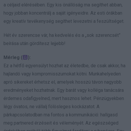
a céljaid elérésében. Egy kis önállóság ma segíthet abban,
hogy jobban koncentrálj a saját igényeidre. Az esti órákban
egy kreatív tevékenység segíthet levezetni a feszültséget.
Hét év szerencse vár, ha kedvelés és a „sok szerencsét”
beírása után gördítesz lejjebb!
Mérleg (
):
Ez a hétfő egyensúlyt hozhat az életedbe, de csak akkor, ha
hajlandó vagy kompromisszumokat kötni. Munkahelyeden
apró sikereket érhetsz el, amelyek hosszú távon nagyobb
eredményeket hozhatnak. Egy barát vagy kolléga tanácsára
érdemes odafigyelned, mert hasznos lehet. Pénzügyekben
légy óvatos, ne vállalj fölösleges kockázatot. A
párkapcsolatodban ma fontos a kommunikáció: hallgasd
meg partnered érzéseit és véleményét. Az egészséged