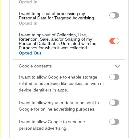
Opted In
A hétfő új lehetőségeket tartogat számodra, de csak akkor,
I want to opt-out of processing my
ha mersz kilépni a komfortzónádból. Munkahelyeden ma
Personal Data for Targeted Advertising.
Opted In
nagy lendülettel dolgozhatsz, és másokat is motiválhatsz.
Egy közeli barát vagy családtag váratlanul a segítségedet
I want to opt-out of Collection, Use,
Retention, Sale, and/or Sharing of my
kérheti, ne habozz támogatni. Pénzügyekben légy óvatos,
Personal Data that Is Unrelated with the
Purposes for which it was collected.
különösen, ha nagyobb kiadásokról van szó. A
Opted Out
párkapcsolatodban ma fontos a nyitottság és az őszinteség,
Google consents
hallgasd meg partnered érzéseit. Egészséged érdekében
próbálj időt szakítani a testmozgásra vagy egy rövid sétára.
I want to allow Google to enable storage
related to advertising like cookies on web or
Egy régóta halogatott feladatot ma könnyedén
device identifiers in apps.
elvégezhetsz. Inspiráló ötletek juthatnak eszedbe,
amelyeket érdemes papírra vetni. Az esti órákban egy baráti
I want to allow my user data to be sent to
Google for online advertising purposes.
találkozó vagy családi beszélgetés feldobhatja a
hangulatodat. Ma különösen jó alkalom, hogy önmagadra
I want to allow Google to send me
figyelj, és megtaláld a belső harmóniát. Egy kis kényeztetés
personalized advertising.
vagy pihenés ma igazán jót tesz a lelkednek.