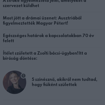
A stroke figyelmeztető jelei, amelyeket a
szervezet küldhet
Most jött a drámai üzenet: Ausztriából
figyelmeztették Magyar Pétert!
Egészséges határok a kapcsolatokban 70 év
felett
Ítélet született a Zsolti bácsi-ügyben!Itt a
bíróság döntése:
5 színésznő, akikről nem tudtad,
hogy fiúként születtek