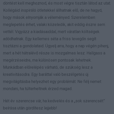
döntést kell meghoznod, és most végre tisztán látod az utat.
Kollégáid inspiráló ötletekkel állhatnak elő, de ne hagyd,
hogy mások elnyomják a véleményed. Szerelemben
meglepetés érhet, valaki közeledik, akit eddig észre sem
vettél. Vigyázz a kiadásaiddal, mert váratlan költségek
adódhatnak. Egy kellemes séta a friss levegőn segít
tisztázni a gondolataid. Ügyelj arra, hogy a nap végén pihenj,
mert a hét hátralévő része is mozgalmas lesz. Hallgass a
megérzéseidre, ma különösen pontosak lehetnek.
Munkádban előrelépés várható, de szükség lesz a
kreativitásodra. Egy baráttal való beszélgetés új
megvilágításba helyezhet egy problémát. Ne félj nemet
mondani, ha túlterheltnek érzed magad.
Hét év szerencse vár, ha kedvelés és a „sok szerencsét”
beírása után gördítesz lejjebb!