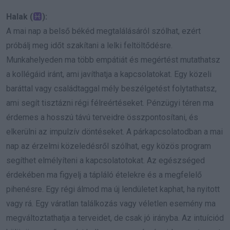
Halak (
):
A mai nap a belső békéd megtalálásáról szólhat, ezért
próbálj meg időt szakítani a lelki feltöltődésre.
Munkahelyeden ma több empátiát és megértést mutathatsz
a kollégáid iránt, ami javíthatja a kapcsolatokat. Egy közeli
baráttal vagy családtaggal mély beszélgetést folytathatsz,
ami segít tisztázni régi félreértéseket. Pénzügyi téren ma
érdemes a hosszú távú terveidre összpontosítani, és
elkerülni az impulzív döntéseket. A párkapcsolatodban a mai
nap az érzelmi közeledésről szólhat, egy közös program
segíthet elmélyíteni a kapcsolatotokat. Az egészséged
érdekében ma figyelj a tápláló ételekre és a megfelelő
pihenésre. Egy régi álmod ma új lendületet kaphat, ha nyitott
vagy rá. Egy váratlan találkozás vagy véletlen esemény ma
megváltoztathatja a terveidet, de csak jó irányba. Az intuíciód