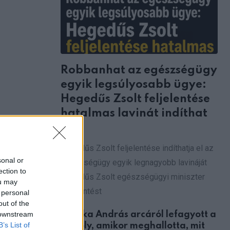
Robbanhat az egészségügy
egyik legsúlyosabb ügye:
Hegedűs Zsolt feljelentése
hatalmas lavinát indíthat
el!
Hegedűs Zsolt feljelentése indíthatja el az
sonal or
egészségügy egyik legnagyobb lavináját
ection to
Hegedűs Zsolt egészségügyi miniszter
ou may
feljelentést
 personal
out of the
Csonka András arcáról lefagyott a
 downstream
l, néma
B’s List of
mosoly, amikor meghallotta, mit