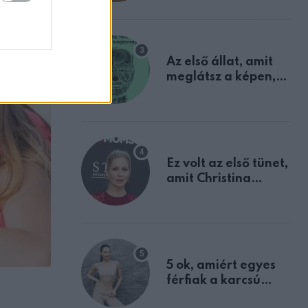
mindannyian
sejtettünk
Az első állat, amit
meglátsz a képen,
elárulja legrosszabb
tulajdonságodat
Ez volt az első tünet,
amit Christina
Applegate éveken
át félreértett, pedig
a szklerózis
multiplex
egyértelmű jele volt
5 ok, amiért egyes
férfiak a karcsú
EMBEREK
nőket részesítik