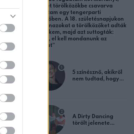
akiket törölközőkbe csavarva
találtam egy tengerparti
öltözőben. A 18. születésnapjukon
ugyanazokat a törölközőket adták
át nekem, majd azt suttogták:
„Apa, el kell mondanunk az
igazat”
5 színésznő, akikről
ZT
nem tudtad, hogy
ének
fiúként születtek
n él
A Dirty Dancing
törölt jelenete
megerősíti azt, amit