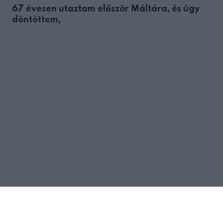
67 évesen utaztam először Máltára, és úgy
döntöttem,