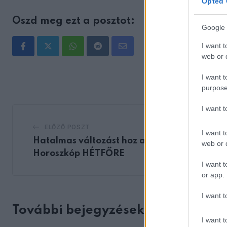
Opted 
Oszd meg ezt a posztot:
Google 
I want t
Whatsapp
Reddit
Share
web or d
via
I want t
Email
purpose
I want 
ELŐZŐ POSZT
I want t
Hatalmas változást hoz a HÉTFŐ!
web or d
Horoszkóp HÉTFŐRE
I want t
or app.
I want t
További bejegyzések
I want t