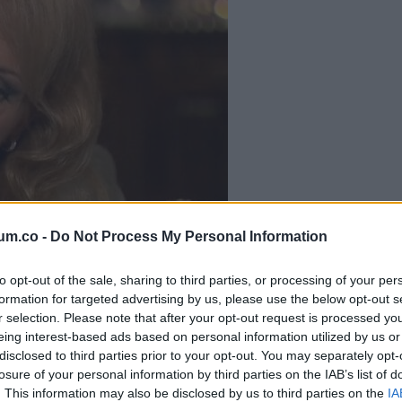
um.co -
Do Not Process My Personal Information
to opt-out of the sale, sharing to third parties, or processing of your per
formation for targeted advertising by us, please use the below opt-out s
r selection. Please note that after your opt-out request is processed y
eing interest-based ads based on personal information utilized by us or
disclosed to third parties prior to your opt-out. You may separately opt-
losure of your personal information by third parties on the IAB’s list of
lhunyt Lagzi Lajcsi volt felesége, Galambos Boglárka. Értetlenü
. This information may also be disclosed by us to third parties on the
IA