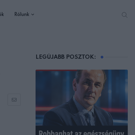
ók
Rólunk
LEGÚJABB POSZTOK:
t
Share
via
Email