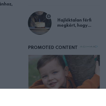
előnyben
ánhoz,
Fájdalmas veszteség: Gálvölgyi János má
megemlékezett
Hajléktalan férfi
megkért, hogy
vegyek neki kávét a
születésnapján –
órákkal később
mellettem ült az első
osztályon