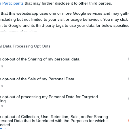
árka halála előtt, aki három gyermeke, volt férje, barátai, csalá
Participants
that may further disclose it to other third parties.
éz időkben, ám azoknak az éveknek a történései nagyon megvise
 that this website/app uses one or more Google services and may gath
including but not limited to your visit or usage behaviour. You may click 
 to Google and its third-party tags to use your data for below specifi
ogle consent section.
apírjai bemutatásával és ügyvédje közbenjárásával kiengedték.
l Data Processing Opt Outs
Légzőszervi problémái voltak.
o opt-out of the Sharing of my personal data.
 Boglárkának a gyógyulásra és a pihenésre kellett volna koncen
In
zetét a körülötte zajló bírósági tárgyalások, amelybe őt is aktí
o opt-out of the Sale of my Personal Data.
In
rmon nem nyilatkozott: méltóságteljesen, csendben, igazi
to opt-out of processing my Personal Data for Targeted
tegségét és teljes, boldog életet élhessen.
ing.
In
o opt-out of Collection, Use, Retention, Sale, and/or Sharing
ersonal Data that Is Unrelated with the Purposes for which it
lected.