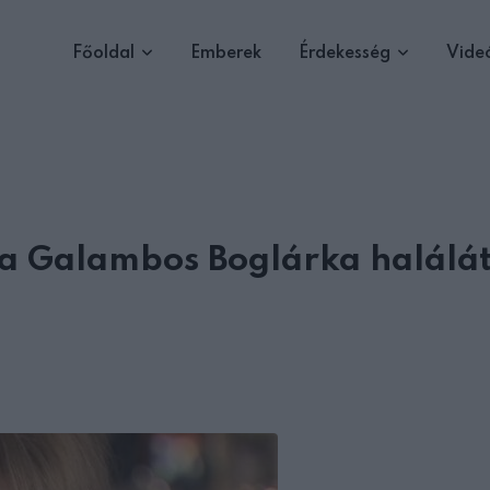
Főoldal
Emberek
Érdekesség
Vide
ta Galambos Boglárka halálá