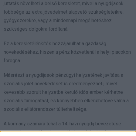
juttatás növelheti a belső keresletet, mivel a nyugdíjasok
többsége az extra jövedelmet alapvető szükségleteikre,
gyógyszerekre, vagy a mindennapi megélhetéshez
szükséges dolgokra fordítaná.
Ez a keresletélénkítés hozzájárulhat a gazdaság
növekedéséhez, hiszen a pénz közvetlenül a helyi piacokon
forogna.
Másrészt a nyugdíjasok pénzügyi helyzetének javítása a
szociális jólét növekedését is eredményezheti, mivel
kevesebb szorult helyzetbe kerülő idős ember kérhetne
szociális támogatást, és könnyebben elkerülhetővé válna a
szociális ellátórendszer túlterheltsége.
A kormány számára tehát a 14. havi nyugdíj bevezetése
nemcsak a nyugdíjasok anyagi helyzetét javíthatja, hanem az