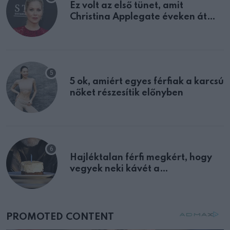
Ez volt az első tünet, amit
Christina Applegate éveken át
félreértett, pedig a szklerózis
multiplex egyértelmű jele volt
5 ok, amiért egyes férfiak a karcsú
nőket részesítik előnyben
Hajléktalan férfi megkért, hogy
vegyek neki kávét a
születésnapján – órákkal később
mellettem ült az első osztályon