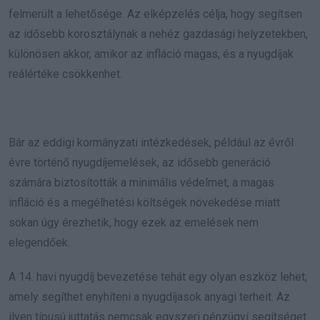
felmerült a lehetősége. Az elképzelés célja, hogy segítsen
az idősebb korosztálynak a nehéz gazdasági helyzetekben,
különösen akkor, amikor az infláció magas, és a nyugdíjak
reálértéke csökkenhet.
Bár az eddigi kormányzati intézkedések, például az évről
évre történő nyugdíjemelések, az idősebb generáció
számára biztosították a minimális védelmet, a magas
infláció és a megélhetési költségek növekedése miatt
sokan úgy érezhetik, hogy ezek az emelések nem
elegendőek.
A 14. havi nyugdíj bevezetése tehát egy olyan eszköz lehet,
amely segíthet enyhíteni a nyugdíjasok anyagi terheit. Az
ilyen típusú juttatás nemcsak egyszeri pénzügyi segítséget