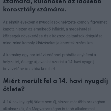
számára, különösen az idősebb
korosztály számára.
Az elmúlt években a nyugdíjasok helyzete komoly figyelmet
kapott, hiszen az emelkedő infláció, a megélhetési
költségek növekedése és a közszolgáltatások drágulása
mind-mind komoly kihívásokat jelentettek számukra.
A kormány egy sor intézkedéssel próbálta enyhíteni a
helyzetet, és egy új javaslat szerint a 14. havi nyugdíj
bevezetése is szóba kerülhet.
Miért merült fel a 14. havi nyugdíj
ötlete?
A 14. havi nyugdíj ötlete nem új, hiszen már több országban
alkalmazzák, és Magyarországon is több alkalommal