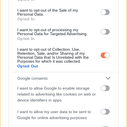
use your data for below specified purposes in below Google
kormány egyensúlyban tartsa a társadalmi juttatásokat, és ne
consent section.
I want to opt-out of the Sale of my
terhelje túl a költségvetést.
Personal Data.
Opted In
Mi a következő lépés?
I want to opt-out of processing my
Personal Data for Targeted Advertising.
Opted In
A 14. havi nyugdíj bevezetése egyelőre csak egy javaslat, és
I want to opt-out of Collection, Use,
a kormány még nem hozta meg a végső döntést. Azonban a
Retention, Sale, and/or Sharing of my
Personal Data that Is Unrelated with the
változtatás lehetősége azt mutatja, hogy a kormány
Purposes for which it was collected.
komolyan foglalkozik a nyugdíjasok problémáival, és
Opted Out
törekszik arra, hogy a jövőben javítsa életminőségüket.
Google consents
A döntés azonban számos gazdasági és politikai tényezőtől
I want to allow Google to enable storage
related to advertising like cookies on web or
függ, és a jövőben biztosan lesznek még további
device identifiers in apps.
konzultációk és elemzések annak érdekében, hogy a
legjobb megoldás születhessen meg.
I want to allow my user data to be sent to
Google for online advertising purposes.
A 14. havi nyugdíj tehát egy olyan lehetőség, amely nemcsak