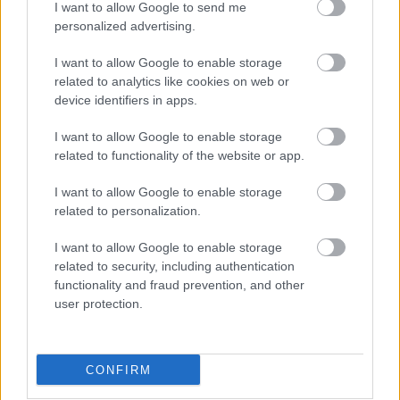
I want to allow Google to send me
a nyugdíjasok számára jelentene segítséget, hanem hosszú
personalized advertising.
távon a gazdaság stabilitására is kedvező hatással lenne.
I want to allow Google to enable storage
related to analytics like cookies on web or
Az elkövetkező időszakokban biztosan még sokat fogunk
device identifiers in apps.
hallani erről a kérdésről, és érdemes figyelemmel kísérni a
kormány döntéseit, hogy miként alakulnak a jövőbeli
I want to allow Google to enable storage
related to functionality of the website or app.
juttatások.
I want to allow Google to enable storage
related to personalization.
I want to allow Google to enable storage
Oszd meg ezt a posztot:
related to security, including authentication
functionality and fraud prevention, and other
Whatsapp
Reddit
Share
user protection.
via
Email
CONFIRM