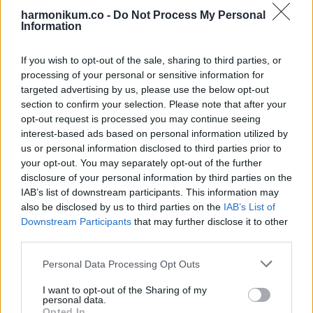
állami költségvetést is hosszú távon stabilizálhatja.
harmonikum.co -
Do Not Process My Personal
Information
Bár a 14. havi nyugdíj számos előnnyel járhat, vannak olyan
If you wish to opt-out of the sale, sharing to third parties, or
gazdasági kockázatok is, amelyeket nem lehet figyelmen
processing of your personal or sensitive information for
kívül hagyni. Az egyik legnagyobb kihívás, hogy az állami
targeted advertising by us, please use the below opt-out
költségvetés számára jelentős terhet jelenthet a juttatás
section to confirm your selection. Please note that after your
opt-out request is processed you may continue seeing
folyamatos biztosítása, különösen, ha az infláció és a
interest-based ads based on personal information utilized by
gazdasági válságok hosszú távon is kihatnak a
us or personal information disclosed to third parties prior to
költségvetésre.
your opt-out. You may separately opt-out of the further
disclosure of your personal information by third parties on the
IAB’s list of downstream participants. This information may
A kormány tehát alaposan mérlegelni fogja, hogy a 14. havi
also be disclosed by us to third parties on the
IAB’s List of
nyugdíj fenntartható-e a jövőben, és hogyan lehet biztosítani
Downstream Participants
that may further disclose it to other
a szükséges forrásokat annak bevezetéséhez.
third parties.
Please note that this website/app uses one or more Google
Personal Data Processing Opt Outs
Emellett a 14. havi nyugdíj bevezetése más szociális
services and may gather and store information including but
juttatások, például a családtámogatások vagy más szociális
not limited to your visit or usage behaviour. You may click to
I want to opt-out of the Sharing of my
personal data.
grant or deny consent to Google and its third-party tags to
programok csökkentésével is járhat, így fontos, hogy a
Opted In