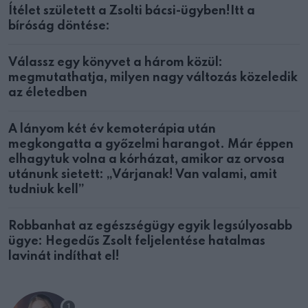
Ítélet született a Zsolti bácsi-ügyben!Itt a
bíróság döntése:
Válassz egy könyvet a három közül:
megmutathatja, milyen nagy változás közeledik
az életedben
A lányom két év kemoterápia után
megkongatta a győzelmi harangot. Már éppen
elhagytuk volna a kórházat, amikor az orvosa
utánunk sietett: „Várjanak! Van valami, amit
tudniuk kell”
Robbanhat az egészségügy egyik legsúlyosabb
ügye: Hegedűs Zsolt feljelentése hatalmas
lavinát indíthat el!