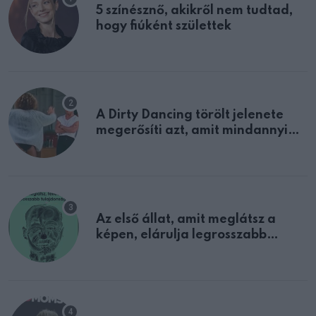
5 színésznő, akikről nem tudtad,
hogy fiúként születtek
A Dirty Dancing törölt jelenete
megerősíti azt, amit mindannyian
sejtettünk
Az első állat, amit meglátsz a
képen, elárulja legrosszabb
tulajdonságodat