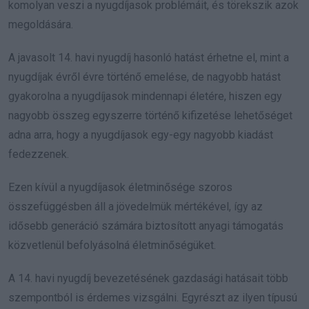
komolyan veszi a nyugdíjasok problémáit, és törekszik azok
megoldására.
A javasolt 14. havi nyugdíj hasonló hatást érhetne el, mint a
nyugdíjak évről évre történő emelése, de nagyobb hatást
gyakorolna a nyugdíjasok mindennapi életére, hiszen egy
nagyobb összeg egyszerre történő kifizetése lehetőséget
adna arra, hogy a nyugdíjasok egy-egy nagyobb kiadást
fedezzenek.
Ezen kívül a nyugdíjasok életminősége szoros
összefüggésben áll a jövedelmük mértékével, így az
idősebb generáció számára biztosított anyagi támogatás
közvetlenül befolyásolná életminőségüket.
A 14. havi nyugdíj bevezetésének gazdasági hatásait több
szempontból is érdemes vizsgálni. Egyrészt az ilyen típusú