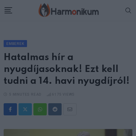
Skip
to
content
EMBEREK
Hatalmas hír a
nyugdíjasoknak! Ezt kell
tudni a 14. havi nyugdíjról!
5 MINUTES READ
6175
VIEWS
Whatsapp
Reddit
Share
via
Email