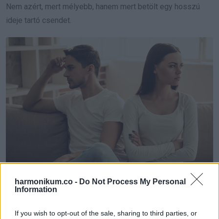
Nem azért, mert mélyebb, hanem mert betölt egy hosszú
ideje tartó csendet.
harmonikum.co -
Do Not Process My Personal
Information
Két szerep, ami nem
If you wish to opt-out of the sale, sharing to third parties, or