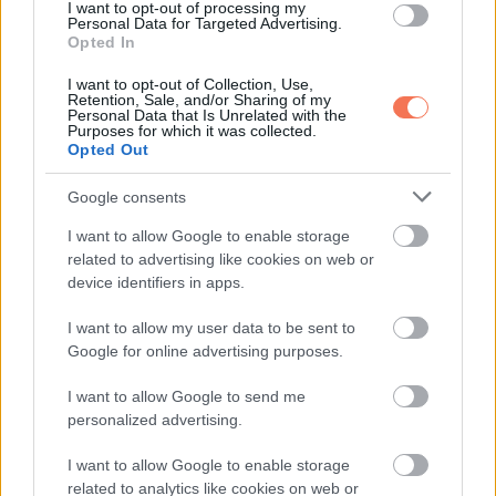
I want to opt-out of processing my
Az érzelmi ár mindenkinek
Personal Data for Targeted Advertising.
Opted In
fáj
I want to opt-out of Collection, Use,
Retention, Sale, and/or Sharing of my
Personal Data that Is Unrelated with the
A feleségnek fáj, hogy már nem első.
Purposes for which it was collected.
A szeretőnek fáj az állandó bizonytalanság és a
Opted Out
láthatatlanság.
Google consents
Középen pedig gyakran egy olyan ember áll, aki nem néz
I want to allow Google to enable storage
szembe a saját hiányával, vagy nem akar.
related to advertising like cookies on web or
device identifiers in apps.
Az ítélkezés helyett érdemes látni, hogy a viszonyok nem
mindig rosszindulatból születnek. Sokszor két érzelmileg
I want to allow my user data to be sent to
Google for online advertising purposes.
magányos ember találkozik egy sebezhető időszakban. Ami
először megkönnyebbülésnek tűnik, később komoly belső
I want to allow Google to send me
és kapcsolati konfliktussá válhat.
personalized advertising.
I want to allow Google to enable storage
Mit érdemes valójában
related to analytics like cookies on web or