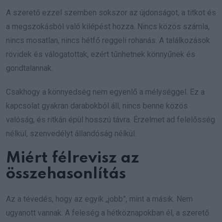
A szerető ezzel szemben sokszor az újdonságot, a titkot és
a megszokásból való kilépést hozza. Nincs közös számla,
nincs mosatlan, nincs hétfő reggeli rohanás. A találkozások
rövidek és válogatottak, ezért tűnhetnek könnyűnek és
gondtalannak.
Csakhogy a könnyedség nem egyenlő a mélységgel. Ez a
kapcsolat gyakran darabokból áll, nincs benne közös
valóság, és ritkán épül hosszú távra. Érzelmet ad felelősség
nélkül, szenvedélyt állandóság nélkül.
Miért félrevisz az
összehasonlítás
Az a tévedés, hogy az egyik „jobb”, mint a másik. Nem
ugyanott vannak. A feleség a hétköznapokban él, a szerető