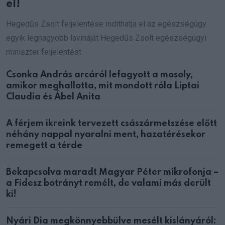
el!
Hegedűs Zsolt feljelentése indíthatja el az egészségügy
egyik legnagyobb lavináját Hegedűs Zsolt egészségügyi
miniszter feljelentést
Csonka András arcáról lefagyott a mosoly,
amikor meghallotta, mit mondott róla Liptai
Claudia és Ábel Anita
A férjem ikreink tervezett császármetszése előtt
néhány nappal nyaralni ment, hazatérésekor
remegett a térde
Bekapcsolva maradt Magyar Péter mikrofonja –
a Fidesz botrányt remélt, de valami más derült
ki!
Nyári Dia megkönnyebbülve mesélt kislányáról: