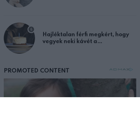
Hajléktalan férfi megkért, hogy
vegyek neki kávét a
születésnapján – órákkal később
mellettem ült az első osztályon