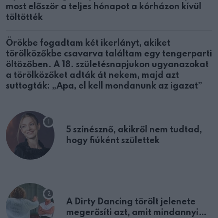
most először a teljes hónapot a kórházon kívül
töltötték
Örökbe fogadtam két ikerlányt, akiket
törölközőkbe csavarva találtam egy tengerparti
öltözőben. A 18. születésnapjukon ugyanazokat
a törölközőket adták át nekem, majd azt
suttogták: „Apa, el kell mondanunk az igazat”
5 színésznő, akikről nem tudtad,
hogy fiúként születtek
A Dirty Dancing törölt jelenete
megerősíti azt, amit mindannyian