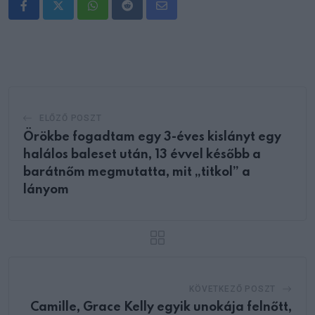
Whatsapp
Reddit
Share
via
Email
ELŐZŐ POSZT
Örökbe fogadtam egy 3-éves kislányt egy
halálos baleset után, 13 évvel később a
barátnőm megmutatta, mit „titkol” a
lányom
KÖVETKEZŐ POSZT
Camille, Grace Kelly egyik unokája felnőtt,