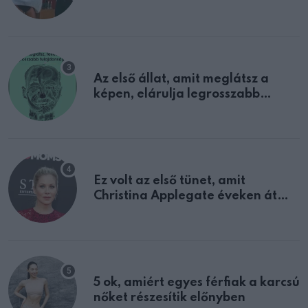
sejtettünk
Az első állat, amit meglátsz a
képen, elárulja legrosszabb
tulajdonságodat
Ez volt az első tünet, amit
Christina Applegate éveken át
félreértett, pedig a szklerózis
multiplex egyértelmű jele volt
5 ok, amiért egyes férfiak a karcsú
nőket részesítik előnyben