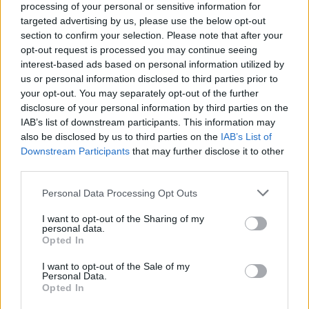
cserélhető fel
processing of your personal or sensitive information for
targeted advertising by us, please use the below opt-out
section to confirm your selection. Please note that after your
Illúzió azt hinni, hogy a szerető helyettesítheti a feleséget,
opt-out request is processed you may continue seeing
vagy hogy a feleségnek „szeretővé” kell válnia, hogy
interest-based ads based on personal information utilized by
us or personal information disclosed to third parties prior to
megtartsa a párját. Ezek más időtávon működnek, más
your opt-out. You may separately opt-out of the further
elvárásokkal és más keretek között. Egyik sem tudja
disclosure of your personal information by third parties on the
teljesen pótolni a másikat.
IAB’s list of downstream participants. This information may
also be disclosed by us to third parties on the
IAB’s List of
Downstream Participants
that may further disclose it to other
A legkeserűbb, hogy gyakran mindkét oldal sérül:
third parties.
-A feleség azt érzi, lecserélték, és nem őt választották.
Please note that this website/app uses one or more Google
Personal Data Processing Opt Outs
services and may gather and store information including but
not limited to your visit or usage behaviour. You may click to
I want to opt-out of the Sharing of my
-A szerető pedig azt élheti meg, hogy talán sosem
personal data.
grant or deny consent to Google and its third-party tags to
választják igazán.
Opted In
use your data for below specified purposes in below Google
consent section.
I want to opt-out of the Sale of my
-Mindkettőben ott a csendes fájdalom, hogy „nem voltam
Personal Data.
Opted In
elég”.