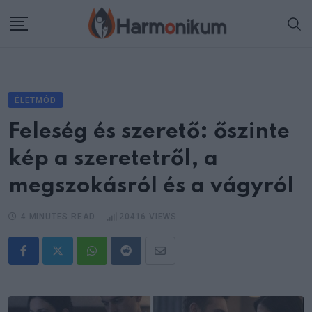
Skip
to
content
ÉLETMÓD
Feleség és szerető: őszinte
kép a szeretetről, a
megszokásról és a vágyról
4 MINUTES READ
20416
VIEWS
Whatsapp
Reddit
Share
via
Email