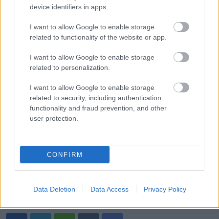
észrevenni
device identifiers in apps.
I want to allow Google to enable storage
A lényeg nem az, hogy ki a hibás, hanem az, hogy hogyan
related to functionality of the website or app.
épül és hogyan marad életben egy kapcsolat. A feleség
I want to allow Google to enable storage
sokszor a biztonságot jelenti, a szerető a vágyat. A feladat
related to personalization.
az, hogy a biztonság és a szenvedély ugyanabban a
párkapcsolatban kapjon helyet, harmadik fél nélkül.
I want to allow Google to enable storage
related to security, including authentication
functionality and fraud prevention, and other
Ha egy pár képes egyensúlyt tartani a nyugalom és az
user protection.
intimitás között, ha beszélnek egymással és jelen vannak, a
szerelem nem tűnik el. Átalakul, felnő, és több lesz, mint a
kezdeti láng.
CONFIRM
Data Deletion
Data Access
Privacy Policy
Oszd meg ezt a posztot: