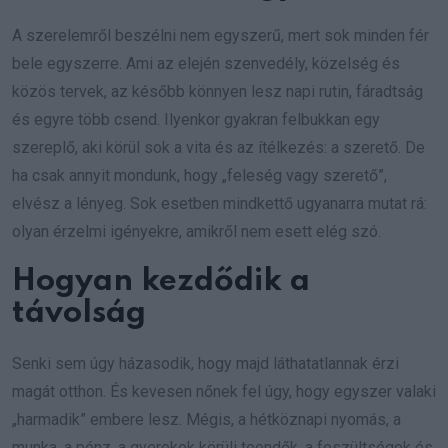
A szerelemről beszélni nem egyszerű, mert sok minden fér
bele egyszerre. Ami az elején szenvedély, közelség és
közös tervek, az később könnyen lesz napi rutin, fáradtság
és egyre több csend. Ilyenkor gyakran felbukkan egy
szereplő, aki körül sok a vita és az ítélkezés: a szerető. De
ha csak annyit mondunk, hogy „feleség vagy szerető”,
elvész a lényeg. Sok esetben mindkettő ugyanarra mutat rá:
olyan érzelmi igényekre, amikről nem esett elég szó.
Hogyan kezdődik a
távolság
Senki sem úgy házasodik, hogy majd láthatatlannak érzi
magát otthon. És kevesen nőnek fel úgy, hogy egyszer valaki
„harmadik” embere lesz. Mégis, a hétköznapi nyomás, a
munka, a pénz, a gyerekek körüli teendők, a feszültségek és