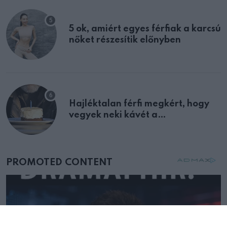
5 ok, amiért egyes férfiak a karcsú
nőket részesítik előnyben
Hajléktalan férfi megkért, hogy
vegyek neki kávét a
születésnapján – órákkal később
mellettem ült az első osztályon