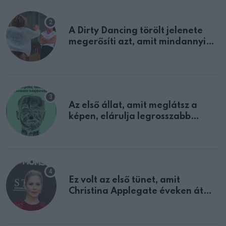
A Dirty Dancing törölt jelenete
megerősíti azt, amit mindannyian
sejtettünk
Az első állat, amit meglátsz a
képen, elárulja legrosszabb
tulajdonságodat
Ez volt az első tünet, amit
Christina Applegate éveken át
félreértett, pedig a szklerózis
multiplex egyértelmű jele volt