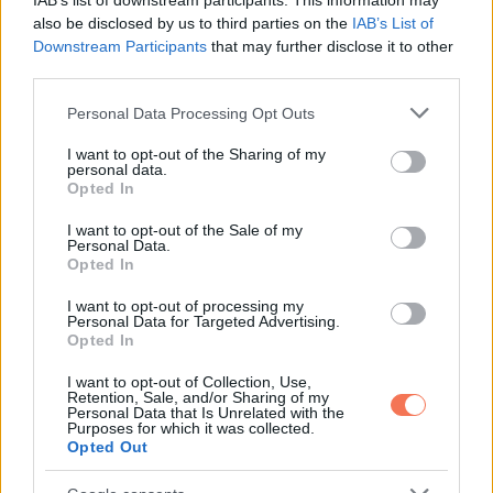
IAB’s list of downstream participants. This information may
also be disclosed by us to third parties on the
IAB’s List of
legerősebb hasonlóságot, aki Stefánia lánya.
Downstream Participants
that may further disclose it to other
third parties.
Camille a külseje miatt is sok figyelmet kap, és az sem
Please note that this website/app uses one or more Google
mellékes, hogy a nagymamája Amerika egyik legkedveltebb
Personal Data Processing Opt Outs
services and may gather and store information including but
színésznője volt. Az Instagramon gyakran oszt meg képeket
not limited to your visit or usage behaviour. You may click to
I want to opt-out of the Sharing of my
personal data.
magáról és a családjáról, és a profilját több mint 70 ezren
grant or deny consent to Google and its third-party tags to
Opted In
use your data for below specified purposes in below Google
követik.
consent section.
I want to opt-out of the Sale of my
Personal Data.
Opted In
I want to opt-out of processing my
Personal Data for Targeted Advertising.
Opted In
I want to opt-out of Collection, Use,
Retention, Sale, and/or Sharing of my
Personal Data that Is Unrelated with the
Purposes for which it was collected.
Opted Out