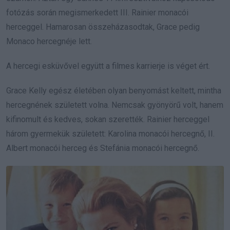
fotózás során megismerkedett III. Rainier monacói
herceggel. Hamarosan összeházasodtak, Grace pedig
Monaco hercegnéje lett.
A hercegi esküvővel együtt a filmes karrierje is véget ért.
Grace Kelly egész életében olyan benyomást keltett, mintha
hercegnének született volna. Nemcsak gyönyörű volt, hanem
kifinomult és kedves, sokan szerették. Rainier herceggel
három gyermekük született: Karolina monacói hercegnő, II.
Albert monacói herceg és Stefánia monacói hercegnő.