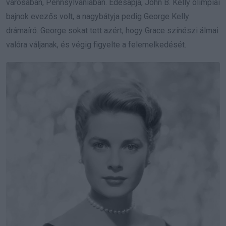
városában, Pennsylvaniában. Édesapja, John B. Kelly olimpiai
bajnok evezős volt, a nagybátyja pedig George Kelly
drámaíró. George sokat tett azért, hogy Grace színészi álmai
valóra váljanak, és végig figyelte a felemelkedését.