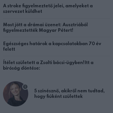
A stroke figyelmeztető jelei, amelyeket a
szervezet küldhet
Most jött a drámai üzenet: Ausztriából
figyelmeztették Magyar Pétert!
Egészséges határok a kapcsolatokban 70 év
felett
Ítélet született a Zsolti bácsi-ügyben!Itt a
bíróság döntése:
5 színésznő, akikről nem tudtad,
hogy fiúként születtek