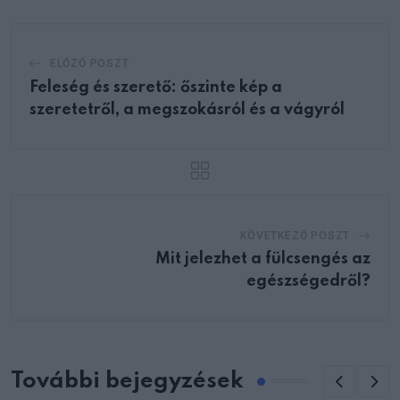
ELŐZŐ POSZT
Feleség és szerető: őszinte kép a
szeretetről, a megszokásról és a vágyról
KÖVETKEZŐ POSZT
Mit jelezhet a fülcsengés az
egészségedről?
További bejegyzések