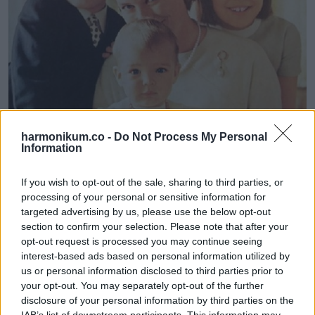
harmonikum.co -
Do Not Process My Personal
Information
Tragikusan fiatalon, 52 éves korában halt meg egy
If you wish to opt-out of the sale, sharing to third parties, or
processing of your personal or sensitive information for
autóbalesetben. A hírek szerint vezetés közben stroke-ot
targeted advertising by us, please use the below opt-out
kapott, emiatt elvesztette az irányítást a jármű felett. A vele
section to confirm your selection. Please note that after your
utazó lánya, Stefánia túlélte a balesetet.
opt-out request is processed you may continue seeing
interest-based ads based on personal information utilized by
us or personal information disclosed to third parties prior to
Grace Kellynek összesen 11 unokája van, akik közül sokan
your opt-out. You may separately opt-out of the further
örököltek valamit a stílusából és a megjelenéséből. A
disclosure of your personal information by third parties on the
legtöbben mégis a 20 éves Camille Gottliebben látják a