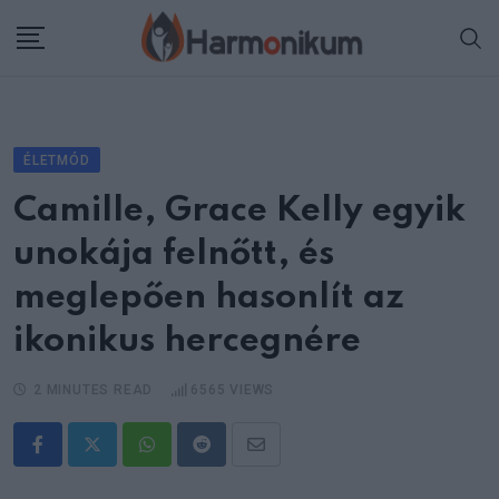
Skip
to
content
ÉLETMÓD
Camille, Grace Kelly egyik
unokája felnőtt, és
meglepően hasonlít az
ikonikus hercegnére
2 MINUTES READ
6565
VIEWS
Whatsapp
Reddit
Share
via