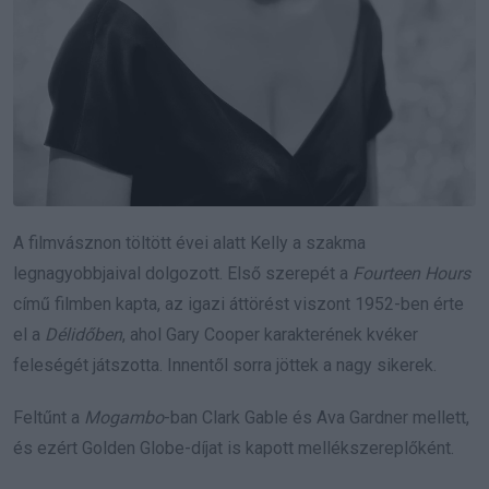
A filmvásznon töltött évei alatt Kelly a szakma
legnagyobbjaival dolgozott. Első szerepét a
Fourteen Hours
című filmben kapta, az igazi áttörést viszont 1952-ben érte
el a
Délidőben
, ahol Gary Cooper karakterének kvéker
feleségét játszotta. Innentől sorra jöttek a nagy sikerek.
Feltűnt a
Mogambo
-ban Clark Gable és Ava Gardner mellett,
és ezért Golden Globe-díjat is kapott mellékszereplőként.