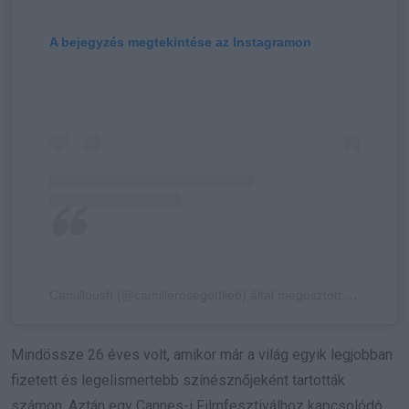
A bejegyzés megtekintése az Instagramon
Camilloush (@camillerosegottlieb) által megosztott bejegyzés
Mindössze 26 éves volt, amikor már a világ egyik legjobban
fizetett és legelismertebb színésznőjeként tartották
számon. Aztán egy Cannes-i Filmfesztiválhoz kapcsolódó