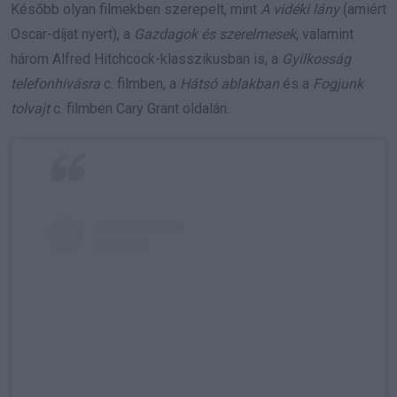
Később olyan filmekben szerepelt, mint
A vidéki lány
(amiért
Oscar-díjat nyert), a
Gazdagok és szerelmesek
, valamint
három Alfred Hitchcock-klasszikusban is, a
Gyilkosság
telefonhívásra
c. filmben, a
Hátsó ablakban
és a
Fogjunk
tolvajt
c. filmben Cary Grant oldalán.