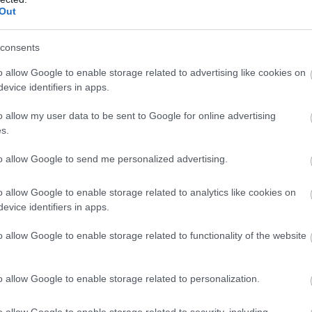
Out
ngedték, hogy Avery velem jöjjön.
a, ellenőrzések, lakáslátogatások, szülői tanfolyamok, amiket a 
consents
o allow Google to enable storage related to advertising like cookies on
evice identifiers in apps.
ént, a müzlisoron.
o allow my user data to be sent to Google for online advertising
s.
dt, mintha tiltottat mondott volna.
to allow Google to send me personalized advertising.
o allow Google to enable storage related to analytics like cookies on
ülés és a gyász, aztán bólintott.
evice identifiers in apps.
o allow Google to enable storage related to functionality of the website
ágos módon. Éjfélkor csirkefalatkákat melegítettem, és figyelte
o allow Google to enable storage related to personalization.
o allow Google to enable storage related to security, including