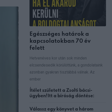
via
Email
Egészséges határok a
kapcsolatokban 70 év
felett
Hetvenéves kor után sok minden
elcsendesedik körülöttünk, a gondolataink
azonban gyakran tisztábbá válnak. Az
ember
Ítélet született a Zsolti bácsi-
ügyben!Itt a bíróság döntése:
Válassz egy könyvet a három