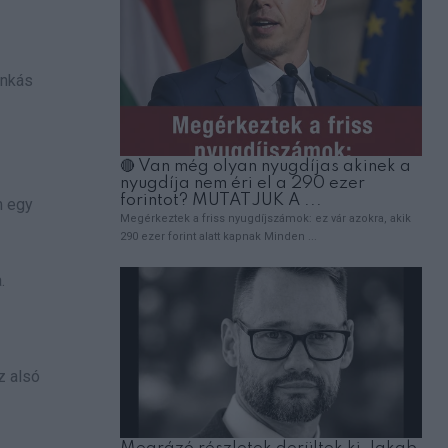
unkás
m egy
.
z alsó