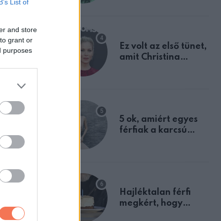
B’s List of
berek
tulajdonságodat
er and store
to grant or
Ez volt az első tünet,
ed purposes
amit Christina
Applegate éveken
át félreértett, pedig
a szklerózis
multiplex
egyértelmű jele volt
5 ok, amiért egyes
férfiak a karcsú
nőket részesítik
előnyben
Hajléktalan férfi
megkért, hogy
vegyek neki kávét a