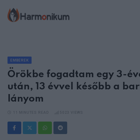
Skip
to
content
EMBEREK
Örökbe fogadtam egy 3-éves
után, 13 évvel később a ba
lányom
11 MINUTES READ
5023
VIEWS
Whatsapp
Reddit