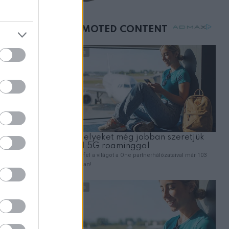
születésnapján –
órákkal később
mellettem ült az első
12 órás
osztályon
m, hogy Mr.