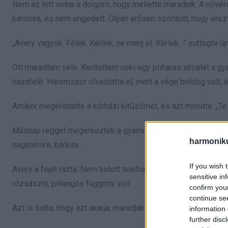
Nem az lett volna a dolgom, hogy mellette maradjak. A nővé
karomra, és nem engedett. Olyan erősen szorított, hogy érezt
„Avery vagyok. Félek. Kérlek, ne menj el. Kérlek…” suttogta újra
Ott maradtam vele. Kerítettem neki egy poharas almalét a g
hazafelé. Háromszor olvastatta el, mert a vége boldog volt, é
Amikor megérintette a kórházi kitűzőmet, és azt mondta: „Te 
Másnap reggel megérkeztek a gyámügyesek. A családgondozó
harmonik
nagynénire, bárkire.
If you wish 
Avery a fejét rázta. Nem tudott telefonszámot, címet. Azt tu
sensitive in
rózsaszín, pillangós függöny volt.
confirm you
continue se
Azt is tudta, hogy azt akarja, maradjak.
information 
further disc