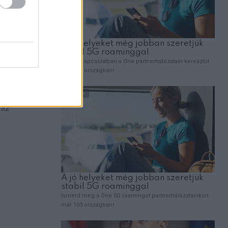
ok,
ndig a
 az