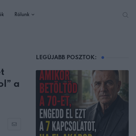
ók
Rólunk
LEGÚJABB POSZTOK:
t
ol” a
Share