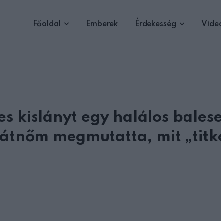
Főoldal
Emberek
Érdekesség
Vide
 kislányt egy halálos balese
rátnőm megmutatta, mit „titk