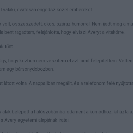
 el valaki, óvatosan engedsz közel embereket.
 volt, összeszedett, okos, száraz humorral. Nem ijedt meg a m
bent ragadtam, felajánlotta, hogy elviszi Averyt a vitakörre.
k tűnt.
 úgy, hogy közben nem veszítem el azt, amit felépítettem. Vette
ottam egy bársonydobozban.
 látott volna. A nappaliban megállt, és a telefonom felé nyújtotta
is alak belépett a hálószobámba, odament a komódhoz, kihúzta a
és Avery egyetemi alapjának iratai.