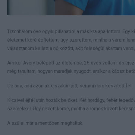
Tizenhárom éve egyik pillanatról a másikra apa lettem. Egy ki
életemet köré építettem, úgy szerettem, mintha a vérem lenne.
választanom kellett a nő között, akit feleségül akartam venni,
Amikor Avery belépett az életembe, 26 éves voltam, és éjs
még tanultam, hogyan maradjak nyugodt, amikor a káosz betör
De arra, ami azon az éjszakán jött, semmi nem készített fel.
Kicsivel éjfél után hozták be őket. Két hordágy, fehér lepedő
szemekkel. Úgy nézett körbe, mintha a romok között keresne
A szülei már a mentőben meghaltak.