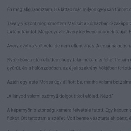
Én meg alig randiztam. Ha láttad már, milyen gyorsan tűnhet
Tavaly viszont megismertem Marisát a kórházban. Szakápoló
történeteimtől. Megjegyezte Avery kedvenc buborék teáját. Ha 
Avery óvatos volt vele, de nem ellenséges. Az már haladásna
Nyolc hónap után elhittem, hogy talán nekem is lehet társam
gyűrűt, és a hálószobában, az éjjeliszekrény fiókjában tart
Aztán egy este Marisa úgy állított be, mintha valami borzalmat
„A lányod valami szörnyű dolgot titkol előled. Nézd.”
A képernyőn biztonsági kamera felvétele futott. Egy kapucn
fiókot. Ott tartottam a széfet. Volt benne vésztartalék pénz, 