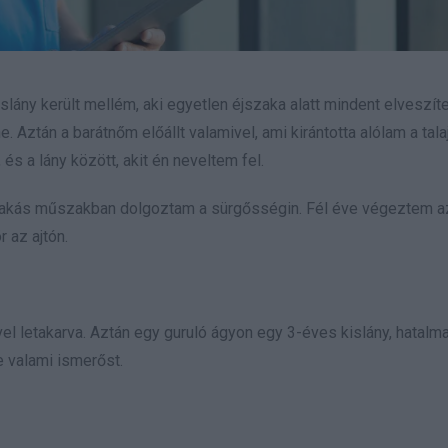
slány került mellém, aki egyetlen éjszaka alatt mindent elveszíte
 Aztán a barátnőm előállt valamivel, ami kirántotta alólam a talaj
 és a lány között, akit én neveltem fel.
zakás műszakban dolgoztam a sürgősségin. Fél éve végeztem az
 az ajtón.
vel letakarva. Aztán egy guruló ágyon egy 3-éves kislány, hatalma
 valami ismerőst.