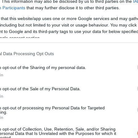
. This information may also be disclosed by us to third parties on the
IA
agya egyetlen szörnyű pillanat alatt megtanulta volna, hogy az em
Participants
that may further disclose it to other third parties.
 that this website/app uses one or more Google services and may gath
including but not limited to your visit or usage behaviour. You may click 
. A rendszerben nincs rokon.”
 to Google and its third-party tags to use your data for below specifi
ogle consent section.
egalább ma estére. Amíg kitalálják, mi legyen.”
l Data Processing Opt Outs
o opt-out of the Sharing of my personal data.
In
ó, éjszakázik, és alig végzett.”
o opt-out of the Sale of my Personal Data.
In
to opt-out of processing my Personal Data for Targeted
ing.
In
o opt-out of Collection, Use, Retention, Sale, and/or Sharing
 aki már mindent elveszített, újabb idegenek vigyenek el.
ersonal Data that Is Unrelated with the Purposes for which it
lected.