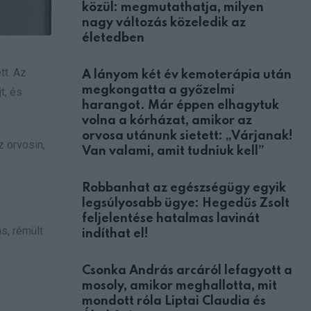
közül: megmutathatja, milyen
nagy változás közeledik az
életedben
tt. Az
A lányom két év kemoterápia után
megkongatta a győzelmi
t, és
harangot. Már éppen elhagytuk
volna a kórházat, amikor az
orvosa utánunk sietett: „Várjanak!
 orvosin,
Van valami, amit tudniuk kell”
Robbanhat az egészségügy egyik
legsúlyosabb ügye: Hegedűs Zsolt
feljelentése hatalmas lavinát
s, rémült
indíthat el!
Csonka András arcáról lefagyott a
mosoly, amikor meghallotta, mit
mondott róla Liptai Claudia és