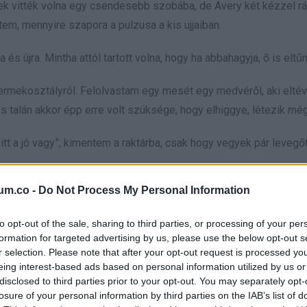
rek vitték volna egy csendesebb szobába, de Avery két kézzel rá
em, mennyire szapora a pulzusa a kis ujjaiban.
 és újra. Mintha attól tartott volna, hogy ha abbahagyja, ő is eltűn
yermekosztályról. Felolvastam egy mesét egy medvéről, aki elté
s talán akkor épp erre volt szüksége, hogy elhiggye, létezik még
itt a jó vagy”, kimentem a raktárba, csak hogy vegyek pár levegőt
 megkérdezte Averyt, emlékszik-e valakire a családból, nagy
um.co -
Do Not Process My Personal Information
to opt-out of the sale, sharing to third parties, or processing of your per
dta, hogy a plüss nyulát Mr. Hoppsnak hívják, és hogy a szobájába
formation for targeted advertising by us, please use the below opt-out s
r selection. Please note that after your opt-out request is processed y
eing interest-based ads based on personal information utilized by us or
disclosed to third parties prior to your opt-out. You may separately opt-
losure of your personal information by third parties on the IAB’s list of