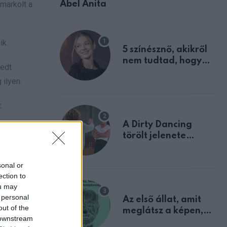
Ábel Anita
markolt a
ik.
5 színésznő, akikről
nem tudtad, hogy
vedt
fiúként születtek
 ilyen.
.
A Dirty Dancing
szülőre,
törölt jelenete
megerősíti azt, amit
mindannyian
sonal or
n
sejtettünk
ection to
ou may
 personal
Az első állat, amit
out of the
meglátsz a képen,
 downstream
elárulja legrosszabb