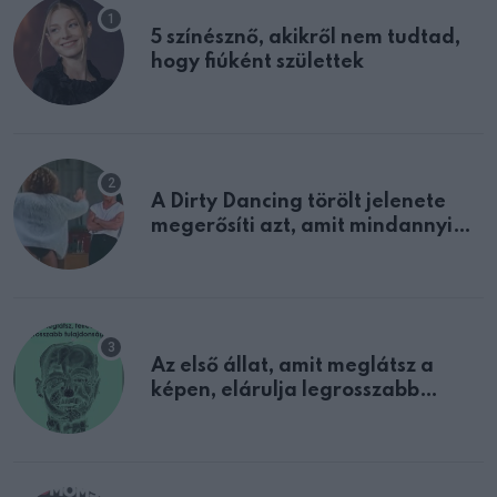
5 színésznő, akikről nem tudtad,
hogy fiúként születtek
A Dirty Dancing törölt jelenete
megerősíti azt, amit mindannyian
sejtettünk
Az első állat, amit meglátsz a
képen, elárulja legrosszabb
tulajdonságodat