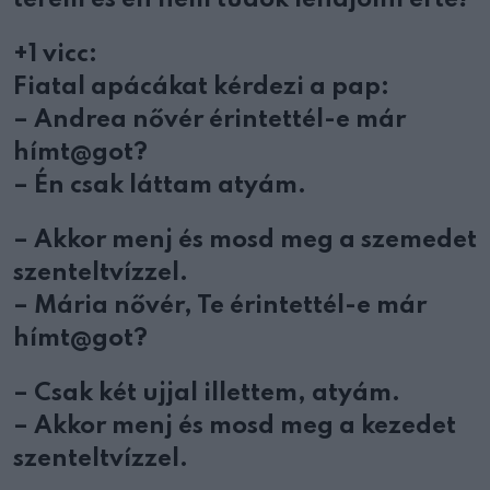
+1 vicc:
Fiatal apácákat kérdezi a pap:
– Andrea nővér érintettél-e már
hímt@got?
– Én csak láttam atyám.
– Akkor menj és mosd meg a szemedet
szenteltvízzel.
– Mária nővér, Te érintettél-e már
hímt@got?
– Csak két ujjal illettem, atyám.
– Akkor menj és mosd meg a kezedet
szenteltvízzel.