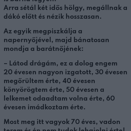
Arra sétál két idős hölgy, megállnak a
dákó előtt és nézik hosszasan.
Az egyik megpiszkálja a
napernyőjével, majd bánatosan
mondja a barátnőjének:
– Látod drágám, ez a dolog engem
20 évesen nagyon izgatott, 30 évesen
megőrültem érte, 40 évesen
könyörögtem érte, 50 évesen a
lelkemet odaadtam volna érte, 60
évesen imádkoztam érte.
Most meg itt vagyok 70 éves, vadon
terem és én nem tudok lehajolni érte!