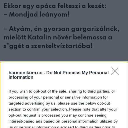
Ekkor egy apáca felteszi a kezét:
– Mondjad leányom!
– Atyám, én gyorsan gargarizálnék,
mielőtt Katalin nővér belemossa a
s*ggét a szenteltvíztartóba!
harmonikum.co -
Do Not Process My Personal
Oszd meg ezt a posztot:
Information
If you wish to opt-out of the sale, sharing to third parties, or
Whatsapp
Reddit
Share
processing of your personal or sensitive information for
via
targeted advertising by us, please use the below opt-out
Email
section to confirm your selection. Please note that after your
opt-out request is processed you may continue seeing
interest-based ads based on personal information utilized by
us or personal information disclosed to third parties prior to