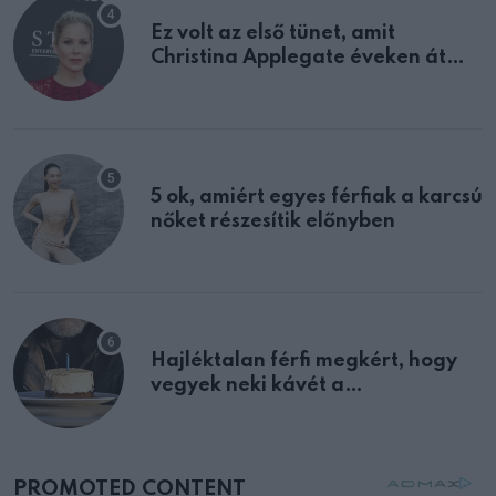
Ez volt az első tünet, amit
Christina Applegate éveken át
félreértett, pedig a szklerózis
multiplex egyértelmű jele volt
5 ok, amiért egyes férfiak a karcsú
nőket részesítik előnyben
Hajléktalan férfi megkért, hogy
vegyek neki kávét a
születésnapján – órákkal később
mellettem ült az első osztályon