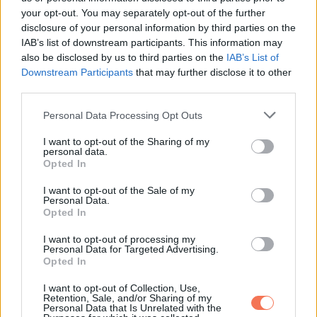
your opt-out. You may separately opt-out of the further
ELŐZŐ POSZT
disclosure of your personal information by third parties on the
Milyen családi karmát cipelsz? A tibeti
IAB’s list of downstream participants. This information may
horoszkópod megmutatja!
also be disclosed by us to third parties on the
IAB’s List of
Downstream Participants
that may further disclose it to other
third parties.
Please note that this website/app uses one or more Google
Personal Data Processing Opt Outs
services and may gather and store information including but
not limited to your visit or usage behaviour. You may click to
I want to opt-out of the Sharing of my
personal data.
KÖVETKEZŐ POSZT
grant or deny consent to Google and its third-party tags to
Opted In
Szinte senkinek sem tűnik fel a hiba ezen a
use your data for below specified purposes in below Google
consent section.
képen! Te észreveszed? Ha nem katt. a
I want to opt-out of the Sale of my
Personal Data.
képre!
Opted In
I want to opt-out of processing my
Personal Data for Targeted Advertising.
Opted In
További bejegyzések
I want to opt-out of Collection, Use,
Retention, Sale, and/or Sharing of my
Personal Data that Is Unrelated with the