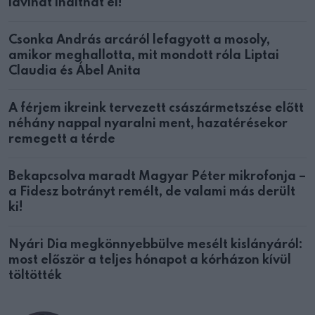
lavinát indíthat el!
Csonka András arcáról lefagyott a mosoly,
amikor meghallotta, mit mondott róla Liptai
Claudia és Ábel Anita
A férjem ikreink tervezett császármetszése előtt
néhány nappal nyaralni ment, hazatérésekor
remegett a térde
Bekapcsolva maradt Magyar Péter mikrofonja –
a Fidesz botrányt remélt, de valami más derült
ki!
Nyári Dia megkönnyebbülve mesélt kislányáról:
most először a teljes hónapot a kórházon kívül
töltötték