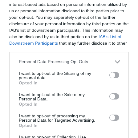
kimennek a nudista strandra
interest-based ads based on personal information utilized by
us or personal information disclosed to third parties prior to
your opt-out. You may separately opt-out of the further
disclosure of your personal information by third parties on the
IAB’s list of downstream participants. This information may
További bejegyzések
also be disclosed by us to third parties on the
IAB’s List of
Downstream Participants
that may further disclose it to other
third parties.
Please note that this website/app uses one or more Google
Personal Data Processing Opt Outs
services and may gather and store information including but
not limited to your visit or usage behaviour. You may click to
I want to opt-out of the Sharing of my
personal data.
grant or deny consent to Google and its third-party tags to
Opted In
use your data for below specified purposes in below Google
consent section.
I want to opt-out of the Sale of my
Personal Data.
Opted In
I want to opt-out of processing my
Personal Data for Targeted Advertising.
Opted In
I want to opt-out of Collection, Use,