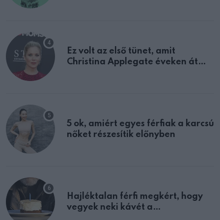
tulajdonságodat
Ez volt az első tünet, amit
Christina Applegate éveken át
félreértett, pedig a szklerózis
multiplex egyértelmű jele volt
5 ok, amiért egyes férfiak a karcsú
nőket részesítik előnyben
Hajléktalan férfi megkért, hogy
vegyek neki kávét a
születésnapján – órákkal később