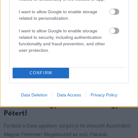
I want to allow Google to enable storage
related to personalization.
I want to allow Google to enable storage
related to security, including authentication
functionality and fraud prevention, and other
user protection.
CONFIRM
Data Deletion
Data Access
Privacy Policy
Most jött a drámai üzenet:
Ausztriából figyelmeztették Magyar
Pétert!
Fordulat a Duna ügyében: sürgős jó hír érkezett Ausztriából
Magyar Péternek! Megérkezett az eső, Paksnál