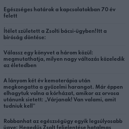
Egészséges határok a kapcsolatokban 70 év
felett
Ítélet született a Zsolti bácsi-ügyben!Itt a
bíróság döntése:
Válassz egy könyvet a három közül:
megmutathatja, milyen nagy változás közeledik
az életedben
A lányom két év kemoterápia után
megkongatta a győzelmi harangot. Már éppen
elhagytuk volna a kórházat, amikor az orvosa
utánunk sietett: „Várjanak! Van valami, amit
tudniuk kell”
Robbanhat az egészségügy egyik legsúlyosabb
ügye: Hegedűs Zsolt feljelentése hatalmas