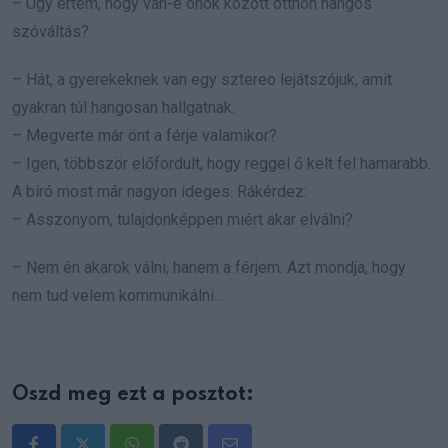
– Úgy értem, hogy van-e önök között otthon hangos
szóváltás?
– Hát, a gyerekeknek van egy sztereo lejátszójuk, amit
gyakran túl hangosan hallgatnak.
– Megverte már önt a férje valamikor?
– Igen, többször előfordult, hogy reggel ő kelt fel hamarabb.
A bíró most már nagyon ideges. Rákérdez:
– Asszonyom, tulajdonképpen miért akar elválni?
– Nem én akarok válni, hanem a férjem. Azt mondja, hogy
nem tud velem kommunikálni…
Oszd meg ezt a posztot: