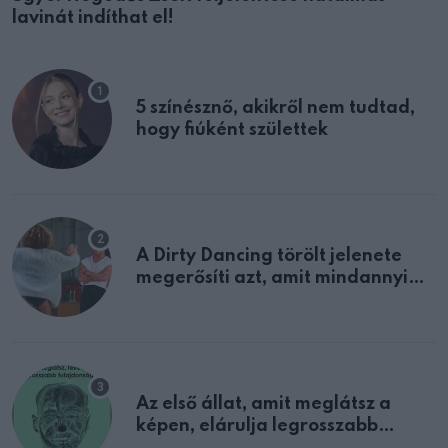
lavinát indíthat el!
5 színésznő, akikről nem tudtad,
hogy fiúként születtek
A Dirty Dancing törölt jelenete
megerősíti azt, amit mindannyian
sejtettünk
Az első állat, amit meglátsz a
képen, elárulja legrosszabb