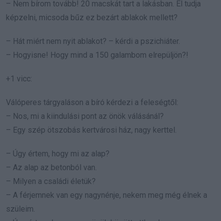
– Nem bírom tovább! 20 macskát tart a lakásban. El tudja
képzelni, micsoda bűz ez bezárt ablakok mellett?
– Hát miért nem nyit ablakot? – kérdi a pszichiáter.
– Hogyisne! Hogy mind a 150 galambom elrepüljön?!
+1 vicc:
Válóperes tárgyaláson a bíró kérdezi a feleségtől:
– Nos, mi a kiindulási pont az önök válásánál?
– Egy szép ötszobás kertvárosi ház, nagy kerttel.
– Úgy értem, hogy mi az alap?
– Az alap az betonból van.
– Milyen a családi életük?
– A férjemnek van egy nagynénje, nekem meg még élnek a
szüleim.