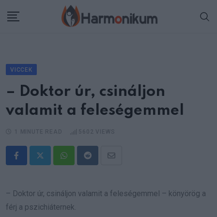
Skip
to
content
VICCEK
– Doktor úr, csináljon
valamit a feleségemmel
1 MINUTE READ
5602
VIEWS
Whatsapp
Reddit
Share
via
Email
– Doktor úr, csináljon valamit a feleségemmel – könyörög a
férj a pszichiáternek.