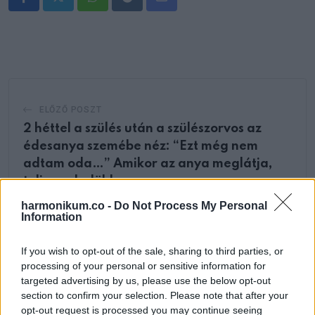
Whatsapp
Reddit
Share
via
Email
ELŐZŐ POSZT
2 héttel a szülés után a szülészorvos az
édesanya szemébe néz: “Ezt még nem
adtam oda…” Amikor az anya meglátja,
teljesen ledöbben
harmonikum.co -
Do Not Process My Personal
Information
If you wish to opt-out of the sale, sharing to third parties, or
processing of your personal or sensitive information for
targeted advertising by us, please use the below opt-out
KÖVETKEZŐ POSZT
section to confirm your selection. Please note that after your
Három professzor megbeszéli, hogy
opt-out request is processed you may continue seeing