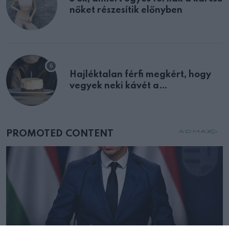
nőket részesítik előnyben
Hajléktalan férfi megkért, hogy
vegyek neki kávét a
születésnapján – órákkal később
mellettem ült az első osztályon