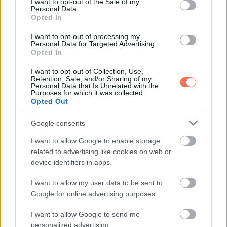
I want to opt-out of the Sale of my
Personal Data.
Opted In
I want to opt-out of processing my
Personal Data for Targeted Advertising.
Opted In
I want to opt-out of Collection, Use,
Retention, Sale, and/or Sharing of my
Personal Data that Is Unrelated with the
Purposes for which it was collected.
Opted Out
EMBEREK
Google consents
19 fotó, amely megmutatja, hogy a
I want to allow Google to enable storage
gyerekek mindig új utakat találnak a
related to advertising like cookies on web or
dolgok megcsinálására
device identifiers in apps.
1 MINUTE READ
I want to allow my user data to be sent to
Google for online advertising purposes.
I want to allow Google to send me
personalized advertising.