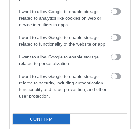
I want to allow Google to enable storage
related to analytics like cookies on web or
device identifiers in apps.
I want to allow Google to enable storage
related to functionality of the website or app.
I want to allow Google to enable storage
related to personalization.
EMBEREK
I want to allow Google to enable storage
15+ ember, aki rendelt valami menő
related to security, including authentication
dolgot, de a valóság azt mondta: „Várj
functionality and fraud prevention, and other
egy percet”
user protection.
1 MINUTE READ
CONFIRM