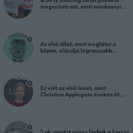
A Dirty Dancing törölt jelenete
megerősíti azt, amit mindannyian
sejtettünk
Az első állat, amit meglátsz a
képen, elárulja legrosszabb
tulajdonságodat
Ez volt az első tünet, amit
Christina Applegate éveken át
félreértett, pedig a szklerózis
multiplex egyértelmű jele volt
5 ok, amiért egyes férfiak a karcsú