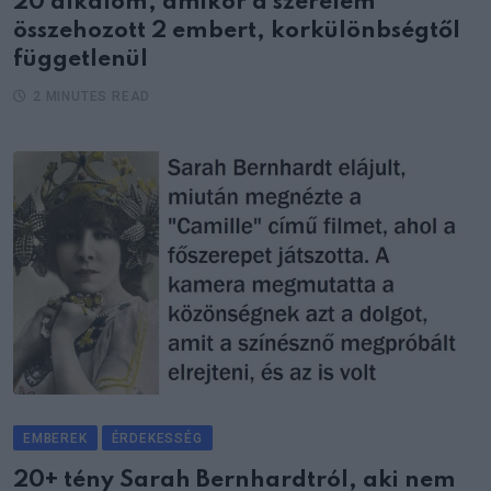
20 alkalom, amikor a szerelem
összehozott 2 embert, korkülönbségtől
függetlenül
2 MINUTES READ
EMBEREK
ÉRDEKESSÉG
20+ tény Sarah Bernhardtról, aki nem