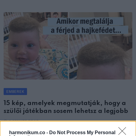
EMBEREK
15 kép, amelyek megmutatják, hogy a
szülői játékban sosem lehetsz a legjobb
1 MINUTE READ
harmonikum.co -
Do Not Process My Personal