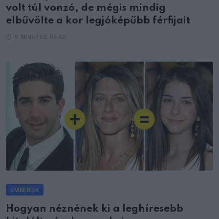
volt túl vonzó, de mégis mindig
elbűvölte a kor legjóképűbb férfijait
9 MINUTES READ
EMBEREK
Hogyan néznének ki a leghíresebb