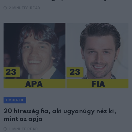
2 MINUTES READ
EMBEREK
20 híresség fia, aki ugyanúgy néz ki,
mint az apja
1 MINUTE READ