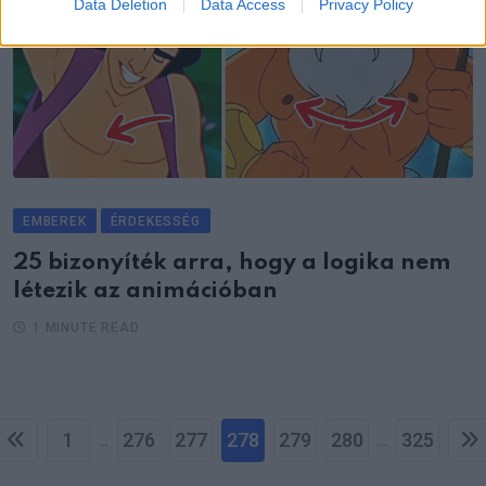
Data Deletion
Data Access
Privacy Policy
EMBEREK
ÉRDEKESSÉG
25 bizonyíték arra, hogy a logika nem
létezik az animációban
1 MINUTE READ
1
276
277
278
279
280
325
...
...