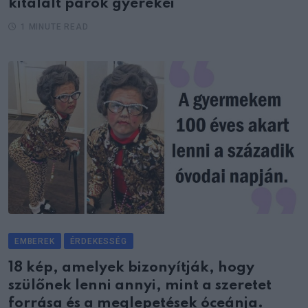
kitalált párok gyerekei
1 MINUTE READ
EMBEREK
ÉRDEKESSÉG
18 kép, amelyek bizonyítják, hogy
szülőnek lenni annyi, mint a szeretet
forrása és a meglepetések óceánja.