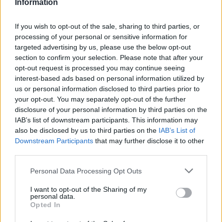
Information
If you wish to opt-out of the sale, sharing to third parties, or
processing of your personal or sensitive information for
targeted advertising by us, please use the below opt-out
section to confirm your selection. Please note that after your
opt-out request is processed you may continue seeing
interest-based ads based on personal information utilized by
us or personal information disclosed to third parties prior to
your opt-out. You may separately opt-out of the further
disclosure of your personal information by third parties on the
IAB’s list of downstream participants. This information may
also be disclosed by us to third parties on the
IAB’s List of
EMBEREK
Downstream Participants
that may further disclose it to other
10 színész, aki mindent megtett az
third parties.
álomtestért és győzött
Please note that this website/app uses one or more Google
Personal Data Processing Opt Outs
services and may gather and store information including but
LESS THAN A MINUTE
not limited to your visit or usage behaviour. You may click to
I want to opt-out of the Sharing of my
personal data.
grant or deny consent to Google and its third-party tags to
Opted In
use your data for below specified purposes in below Google
consent section.