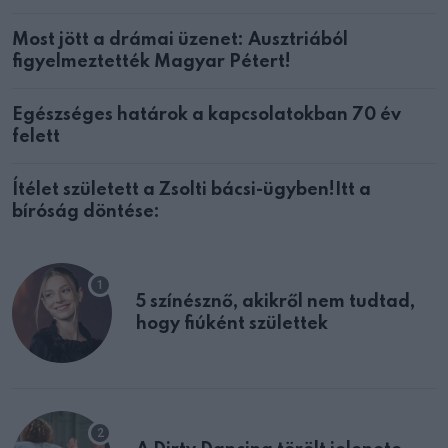
Most jött a drámai üzenet: Ausztriából
figyelmeztették Magyar Pétert!
Egészséges határok a kapcsolatokban 70 év
felett
Ítélet született a Zsolti bácsi-ügyben!Itt a
bíróság döntése:
5 színésznő, akikről nem tudtad,
hogy fiúként születtek