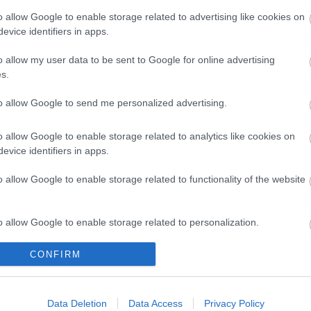
o allow Google to enable storage related to advertising like cookies on
evice identifiers in apps.
o allow my user data to be sent to Google for online advertising
s.
to allow Google to send me personalized advertising.
o allow Google to enable storage related to analytics like cookies on
evice identifiers in apps.
o allow Google to enable storage related to functionality of the website
o allow Google to enable storage related to personalization.
...
6
277
278
279
325
CONFIRM
o allow Google to enable storage related to security, including
cation functionality and fraud prevention, and other user protection.
Data Deletion
Data Access
Privacy Policy