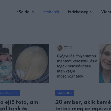
Főoldal
Emberek
Érdekesség
Vide
RDEKESSÉG
EMBEREK
a ejtő fotó, ami
20 ember, akik kemé
álltunk és
tettek meg az egészs