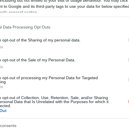
including but not limited to your visit or usage behaviour. You may click 
A MINUTE
 to Google and its third-party tags to use your data for below specifi
ogle consent section.
l Data Processing Opt Outs
o opt-out of the Sharing of my personal data.
In
o opt-out of the Sale of my Personal Data.
ÉLETMÓD
EMBEREK
In
RDEKESSÉG
Egy fényképész meg
to opt-out of processing my Personal Data for Targeted
lom, amikor az
a durva valóságot, 
ing.
In
fenséges
élnek 4 négyzetméte
t alkottak a
szobákban Dél-Kore
o opt-out of Collection, Use, Retention, Sale, and/or Sharing
ersonal Data that Is Unrelated with the Purposes for which it
l
lected.
3 MINUTES READ
Out
READ
consents