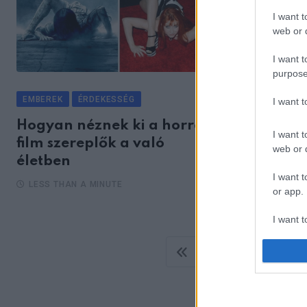
I want t
web or d
I want t
purpose
EMBEREK
ÉRDEKESSÉG
I want 
Hogyan néznek ki a horror
I want t
film szereplők a való
web or d
életben
I want t
LESS THAN A MINUTE
or app.
I want t
...
1
275
27
I want t
authenti