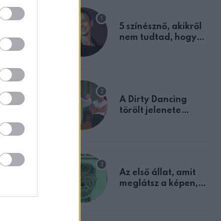
5 színésznő, akikről
nem tudtad, hogy
fiúként születtek
A Dirty Dancing
törölt jelenete
megerősíti azt, amit
mindannyian
sejtettünk
Az első állat, amit
meglátsz a képen,
elárulja legrosszabb
tulajdonságodat