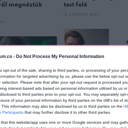
ről megnéztük
test felé
2 MINUTES READ
EAD
um.co -
Do Not Process My Personal Information
to opt-out of the sale, sharing to third parties, or processing of your per
formation for targeted advertising by us, please use the below opt-out s
r selection. Please note that after your opt-out request is processed y
EMBEREK
eing interest-based ads based on personal information utilized by us or
MBEREK
disclosed to third parties prior to your opt-out. You may separately opt-
22 kép, amely bebizo
losure of your personal information by third parties on the IAB’s list of
éznek ki az
hogy a humor nagyo
. This information may also be disclosed by us to third parties on the
IA
” színészei évekkel
fontos a családnak
Participants
that may further disclose it to other third parties.
gjelenése után
2 MINUTES READ
 that this website/app uses one or more Google services and may gath