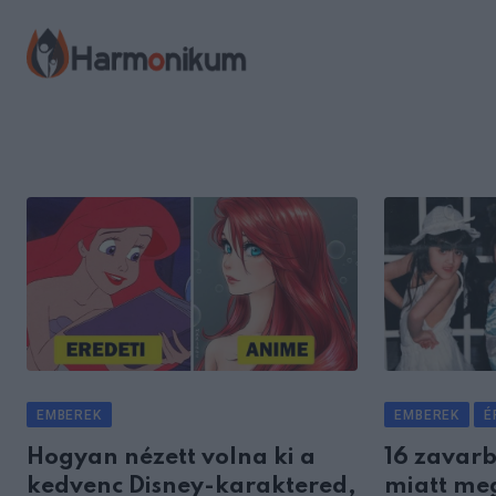
Skip
to
content
EMBEREK
EMBEREK
É
Hogyan nézett volna ki a
16 zavarb
kedvenc Disney-karaktered,
miatt meg