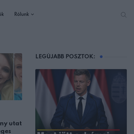
ók
Rólunk
LEGÚJABB POSZTOK:
ny utat
éges