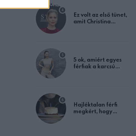
Ez volt az első tünet,
amit Christina
Applegate éveken
át félreértett, pedig
a szklerózis
multiplex
egyértelmű jele volt
5 ok, amiért egyes
férfiak a karcsú
nőket részesítik
előnyben
Hajléktalan férfi
megkért, hogy
vegyek neki kávét a
születésnapján –
órákkal később