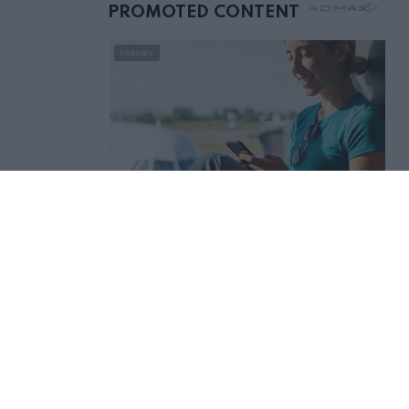
mellettem ült az első
osztályon