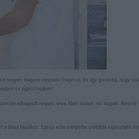
, mit tegyen. Nagyon szerette Steph-et, és úgy gondolta, hogy Iste
egségben és egészségben”.
Egyszerűen elhagyott engem, anya. Nem tudom, mit tegyek. Annyira
t a lánya házához. Egész este ölelgette, próbálta vigasztalni, 