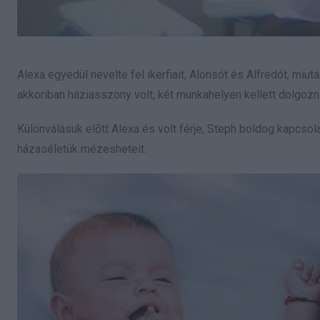
Alexa egyedül nevelte fel ikerfiait, Alonsót és Alfredót, miu
akkoriban háziasszony volt, két munkahelyen kellett dolgoz
Különválásuk előtt Alexa és volt férje, Steph boldog kapcsol
házaséletük mézesheteit.