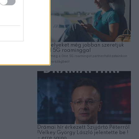
eken
, mielőtt