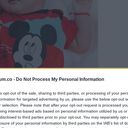
um.co -
Do Not Process My Personal Information
tak, egy gyógyíthatatlan autoimmun betegséget. Ez egy költség
rhelte Steph és Alexa havi költségvetését.
to opt-out of the sale, sharing to third parties, or processing of your per
formation for targeted advertising by us, please use the below opt-out s
r selection. Please note that after your opt-out request is processed y
teph-ben valami végül elpattant. „Nem tudom ezt tovább csinálni
eing interest-based ads based on personal information utilized by us or
 a családban. Csak adok, miközben semmit sem kapok cserébe
disclosed to third parties prior to your opt-out. You may separately opt-
losure of your personal information by third parties on the IAB’s list of