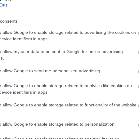
Out
consents
o allow Google to enable storage related to advertising like cookies on
evice identifiers in apps.
o allow my user data to be sent to Google for online advertising
s.
to allow Google to send me personalized advertising.
 hogy a férfi finoman szólítja fel, hogy dolgozzon, de amikor fela
o allow Google to enable storage related to analytics like cookies on
te tőle.
evice identifiers in apps.
h. „Hogyan legyen normális családom egy olyan feleséggel, akine
o allow Google to enable storage related to functionality of the website
o allow Google to enable storage related to personalization.
kart beteg lenni, és soha nem akart senkinek sem a terhére lenni
a nem akartam, hogy lupuszom legyen. A diagnózis ugyanúgy fáj 
o allow Google to enable storage related to security, including