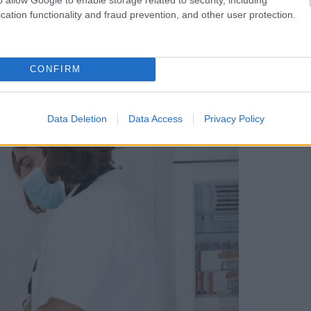
cation functionality and fraud prevention, and other user protection.
véget vetnünk a dolgoknak, mint a jövőben. Nem akarom a gyerek
lévő részét így tudnám leélni. El kellene válnunk – mondta Steph
CONFIRM
Data Deletion
Data Access
Privacy Policy