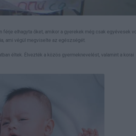
tán férje elhagyta őket, amikor a gyerekek még csak egyévesek vo
nia, ami végül megviselte az egészségét.
atban éltek. Élvezték a közös gyermeknevelést, valamint a korai