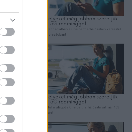
jánlotta,
k egy
.
nekem,