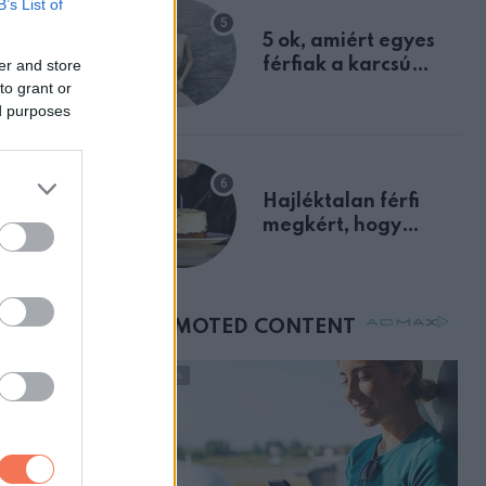
B’s List of
egyértelmű jele volt
s vagyok
5 ok, amiért egyes
férfiak a karcsú
er and store
to grant or
nőket részesítik
g
ed purposes
előnyben
Hajléktalan férfi
megkért, hogy
vegyek neki kávét a
születésnapján –
órákkal később
mellettem ült az első
osztályon