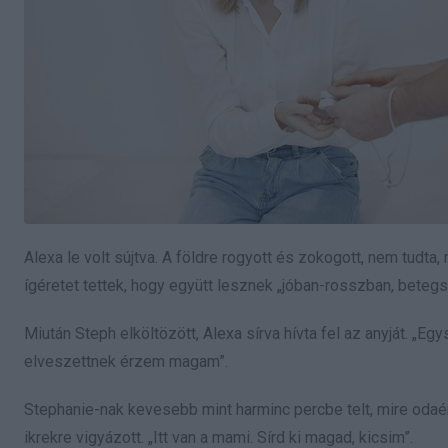
Alexa le volt sújtva. A földre rogyott és zokogott, nem tudta
ígéretet tettek, hogy együtt lesznek „jóban-rosszban, bet
Miután Steph elköltözött, Alexa sírva hívta fel az anyját. „
elveszettnek érzem magam”.
Stephanie-nak kevesebb mint harminc percbe telt, mire odaér
ikrekre vigyázott. „Itt van a mami. Sírd ki magad, kicsim”.