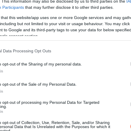
. This information may also be disclosed by us to third parties on the
IA
fizetni a számlákat. A gyerekeket az anyámra hagyhatom. Bizto
Participants
that may further disclose it to other third parties.
 that this website/app uses one or more Google services and may gath
including but not limited to your visit or usage behaviour. You may click 
dani, hogy felelőtlen férj vagyok, aki munkára kényszeríti a bete
 to Google and its third-party tags to use your data for below specifi
ogle consent section.
dot nevelni!” érvelt Steph.
l Data Processing Opt Outs
o opt-out of the Sharing of my personal data.
In
o opt-out of the Sale of my Personal Data.
In
to opt-out of processing my Personal Data for Targeted
ing.
In
o opt-out of Collection, Use, Retention, Sale, and/or Sharing
ersonal Data that Is Unrelated with the Purposes for which it
lected.