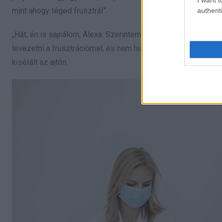
mint ahogy téged frusztrál”.
authenti
„Hát, én is sajnálom, Alexa. Szerintem inkább most kellene 
levezetni a frusztrációmat, és nem hiszem, hogy életem hátra
kisétált az ajtón.