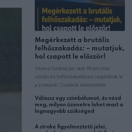
via
Email
Megérkezett a brutális
felhőszakadás: – mutatjuk,
hol csapott le először!
Viharos fordulat jön: akár 90 km/órás
széllel és felhőszakadással csaphatnak le
a zivatarok! Zivatarok érkezhetnek
Válassz egy szimbólumot, és nézd
meg, milyen üzenetre lehet most a
legnagyobb szükséged
A stroke figyelmeztető jelei,