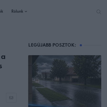
ók
Rólunk
LEGÚJABB POSZTOK:
 a
s
Share