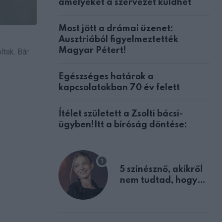
amelyeket a szervezet küldhet
Most jött a drámai üzenet:
Ausztriából figyelmeztették
Magyar Pétert!
ltak. Bár
Egészséges határok a
kapcsolatokban 70 év felett
Ítélet született a Zsolti bácsi-
ügyben!Itt a bíróság döntése:
5 színésznő, akikről
nem tudtad, hogy
fiúként születtek