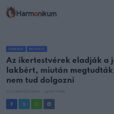
Skip
to
content
EMBEREK
MEGHATÓ
Az ikertestvérek eladják a 
lakbért, miután megtudták
nem tud dolgozni
11 MINUTES READ
907
VIEWS
Whatsapp
Reddit