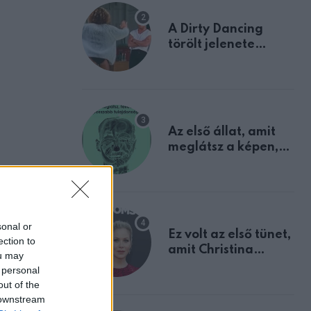
A Dirty Dancing
törölt jelenete
megerősíti azt, amit
mindannyian
sejtettünk
Az első állat, amit
meglátsz a képen,
elárulja legrosszabb
tulajdonságodat
es
sonal or
Ez volt az első tünet,
ection to
amit Christina
ou may
!” –
Applegate éveken
 personal
át félreértett, pedig
out of the
a szklerózis
 downstream
multiplex