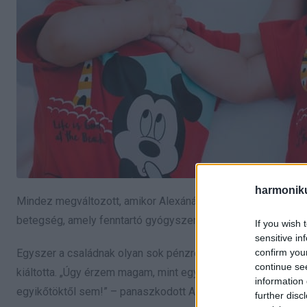
harmonik
Mindez megváltozott, amikor Alexánál lupuszt diagnosztizál
betegség, amely fenntartó gyógyszereket igényel, ami megte
If you wish 
sensitive in
confirm you
Egyszer a családnak olyan sok pénzre volt szüksége, hogy S
continue se
kiáltotta. „Úgy érzem magam, mint egy bankautomata ebben
information 
egyikőtöktől sem!” – panaszkodott Alexának.
further disc