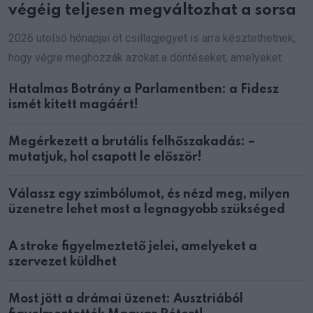
végéig teljesen megváltozhat a sorsa
2026 utolsó hónapjai öt csillagjegyet is arra késztethetnek,
hogy végre meghozzák azokat a döntéseket, amelyeket
Hatalmas Botrány a Parlamentben: a Fidesz
ismét kitett magáért!
Megérkezett a brutális felhőszakadás: –
mutatjuk, hol csapott le először!
Válassz egy szimbólumot, és nézd meg, milyen
üzenetre lehet most a legnagyobb szükséged
A stroke figyelmeztető jelei, amelyeket a
szervezet küldhet
Most jött a drámai üzenet: Ausztriából