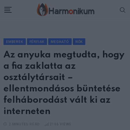
Skip
to
content
EMBEREK
FÉRFIAK
MEGHATÓ
NŐK
Az anyuka megtudta, hogy
a fia zaklatta az
osztálytársait –
ellentmondásos büntetése
felháborodást vált ki az
interneten
2 MINUTES READ
2166
VIEWS