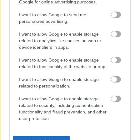
Google for online advertising purposes.
I want to allow Google to send me
personalized advertising.
Oszd meg ezt a posztot:
I want to allow Google to enable storage
related to analytics like cookies on web or
Whatsapp
Reddit
Share
device identifiers in apps.
via
Email
I want to allow Google to enable storage
related to functionality of the website or app.
I want to allow Google to enable storage
related to personalization.
ELŐZŐ POSZT
Az 52 éves Ginát a „világ legdögösebb
I want to allow Google to enable storage
nagymamájának” nevezik.
related to security, including authentication
functionality and fraud prevention, and other
user protection.