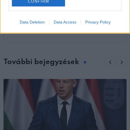
CONFIRM
KÖVETKEZŐ POSZT
Az anyuka, aki öt nappal a szülés után
Data Deletion
Data Access
Privacy Policy
visszament dolgozni, azt mondja, a
császármetszés egy kibúvó
További bejegyzések