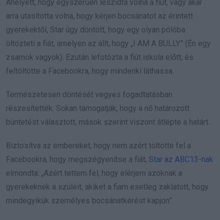
Ahelyett, hogy egyszerűen leszidta volna a fiút, vagy akár
arra utasította volna, hogy kérjen bocsánatot az érintett
gyerekektől, Star úgy döntött, hogy egy olyan pólóba
öltözteti a fiát, amelyen az állt, hogy „I AM A BULLY” (Én egy
zsarnok vagyok). Ezután lefotózta a fiút iskola előtt, és
feltöltötte a Facebookra, hogy mindenki láthassa.
Természetesen döntését vegyes fogadtatásban
részesítették. Sokan támogatják, hogy a nő határozott
büntetést választott, mások szerint viszont átlépte a határt.
Biztosítva az embereket, hogy nem azért töltötte fel a
Facebookra, hogy megszégyenítse a fiát,
Star az ABC13-nak
elmondta: „Azért tettem fel, hogy elérjem azoknak a
gyerekeknek a szüleit, akiket a fiam esetleg zaklatott, hogy
mindegyikük személyes bocsánatkérést kapjon”.