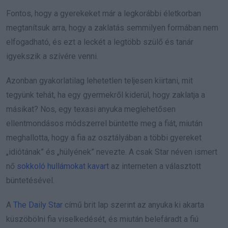
Fontos, hogy a gyerekeket már a legkorábbi életkorban
megtanítsuk arra, hogy a zaklatás semmilyen formában nem
elfogadható, és ezt a leckét a legtöbb szülő és tanár
igyekszik a szívére venni.
Azonban gyakorlatilag lehetetlen teljesen kiirtani, mit
tegyünk tehát, ha egy gyermekről kiderül, hogy zaklatja a
másikat? Nos, egy texasi anyuka meglehetősen
ellentmondásos módszerrel büntette meg a fiát, miután
meghallotta, hogy a fia az osztályában a többi gyereket
„idiótának” és „hülyének” nevezte. A csak Star néven ismert
nő
sokkoló hullámokat kavart
az interneten a választott
büntetésével.
A
The Daily Star
című brit lap szerint az anyuka ki akarta
küszöbölni fia viselkedését, és miután belefáradt a fiú