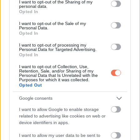
not limited to your visit or usage behaviour. You may click to
I want to opt-out of the Sharing of my
personal data.
A szakértők szerint Star tettei többet árthatnak, mint
grant or deny consent to Google and its third-party tags to
Opted In
use your data for below specified purposes in below Google
használhatnak, de maga az anyuka állítja, hogy fia már jobban
consent section.
I want to opt-out of the Sale of my
viselkedik.
Personal Data.
Opted In
„Túl fogja élni. És máris jobban bánik a testvéreivel. Már
I want to opt-out of processing my
jobban bánik az unokatestvéreivel. Tanult belőle. Csak ez
Personal Data for Targeted Advertising.
Opted In
számít” – mondta az asszony.
I want to opt-out of Collection, Use,
Retention, Sale, and/or Sharing of my
Star tettei minden bizonnyal ellentmondásosak, de ha a
Personal Data that Is Unrelated with the
Purposes for which it was collected.
fia javított a viselkedésén, akkor talán megtanulta a
Opted Out
leckét, amit minden gyereknek meg kell tanulnia
Google consents
egyszer. Te mit gondolsz? Star túl messzire ment?
Oszd meg velünk a gondolataidat a hozzászólások
I want to allow Google to enable storage
related to advertising like cookies on web or
mezőben.
device identifiers in apps.
via
I want to allow my user data to be sent to