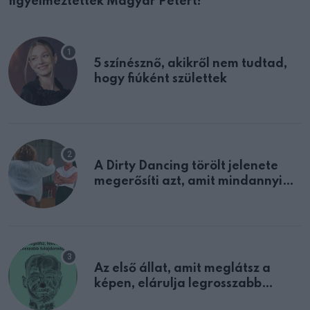
figyelmeztették Magyar Pétert!
5 színésznő, akikről nem tudtad,
hogy fiúként születtek
A Dirty Dancing törölt jelenete
megerősíti azt, amit mindannyian
sejtettünk
Az első állat, amit meglátsz a
képen, elárulja legrosszabb
tulajdonságodat