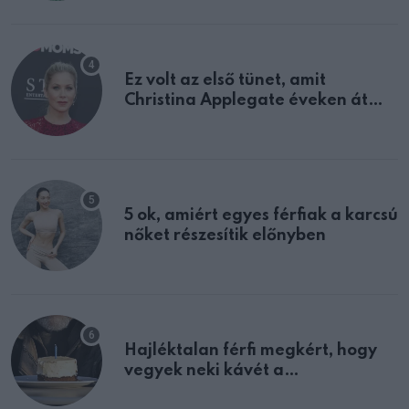
Ez volt az első tünet, amit
Christina Applegate éveken át
félreértett, pedig a szklerózis
multiplex egyértelmű jele volt
5 ok, amiért egyes férfiak a karcsú
nőket részesítik előnyben
Hajléktalan férfi megkért, hogy
vegyek neki kávét a
születésnapján – órákkal később