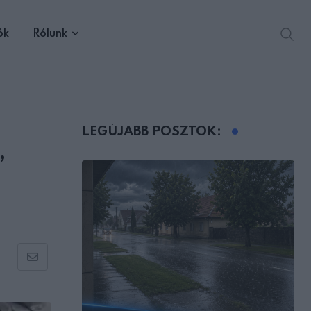
ók
Rólunk
LEGÚJABB POSZTOK:
”
Share
via
Email