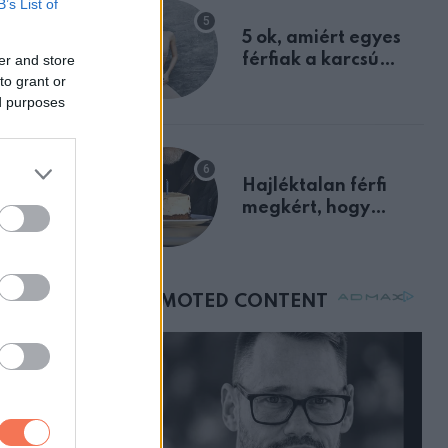
B’s List of
egyértelmű jele volt
5 ok, amiért egyes
férfiak a karcsú
er and store
to grant or
nőket részesítik
ed purposes
előnyben
Hajléktalan férfi
megkért, hogy
vegyek neki kávét a
születésnapján –
órákkal később
mellettem ült az első
osztályon
Australia