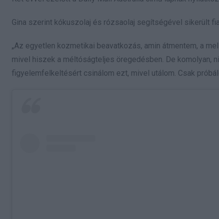
Gina szerint kókuszolaj és rózsaolaj segítségével sikerült fia
„Az egyetlen kozmetikai beavatkozás, amin átmentem, a mell
mivel hiszek a méltóságteljes öregedésben. De komolyan, n
figyelemfelkeltésért csinálom ezt, mivel utálom. Csak próbálo