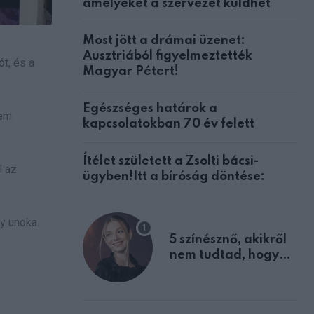
amelyeket a szervezet küldhet
Most jött a drámai üzenet:
Ausztriából figyelmeztették
t, és a
Magyar Pétert!
Egészséges határok a
nem
kapcsolatokban 70 év felett
Ítélet született a Zsolti bácsi-
l az
ügyben!Itt a bíróság döntése:
y unoka.
5 színésznő, akikről
nem tudtad, hogy
fiúként születtek