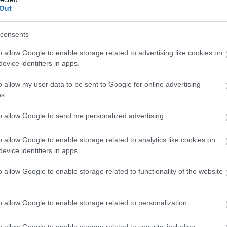
Out
lyen jól. Be kell vallanom, hogy soha nem vigyáztam magamra, d
consents
mondta.
o allow Google to enable storage related to advertising like cookies on
evice identifiers in apps.
o allow my user data to be sent to Google for online advertising
s.
to allow Google to send me personalized advertising.
o allow Google to enable storage related to analytics like cookies on
evice identifiers in apps.
o allow Google to enable storage related to functionality of the website
o allow Google to enable storage related to personalization.
o allow Google to enable storage related to security, including