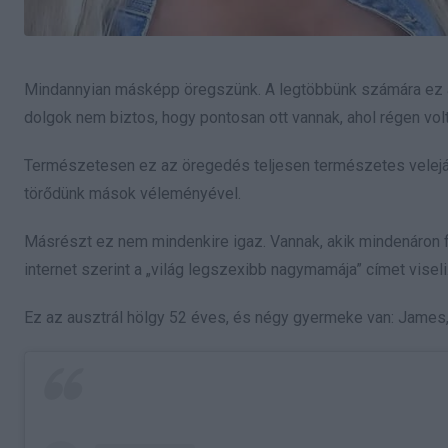
Mindannyian másképp öregszünk. A legtöbbünk számára ez azt 
dolgok nem biztos, hogy pontosan ott vannak, ahol régen volt
Természetesen ez az öregedés teljesen természetes velejá
törődünk mások véleményével.
Másrészt ez nem mindenkire igaz. Vannak, akik mindenáron f
internet szerint a „világ legszexibb nagymamája” címet viseli
Ez az ausztrál hölgy 52 éves, és négy gyermeke van: James,