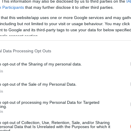
. This information may also be disclosed by us to third parties on the
IA
Participants
that may further disclose it to other third parties.
 that this website/app uses one or more Google services and may gath
including but not limited to your visit or usage behaviour. You may click 
 to Google and its third-party tags to use your data for below specifi
ogle consent section.
l Data Processing Opt Outs
jegyzés
o opt-out of the Sharing of my personal data.
In
o opt-out of the Sale of my Personal Data.
n is részt vett, valamint Ausztrália 90. legszebb nőjének is
In
to opt-out of processing my Personal Data for Targeted
ing.
ert, és 2018-ban vált híressé, amikor egészen a Maxim’s Finest 
In
ött meg.
o opt-out of Collection, Use, Retention, Sale, and/or Sharing
ersonal Data that Is Unrelated with the Purposes for which it
készült fel a sok kedves szóra.
lected.