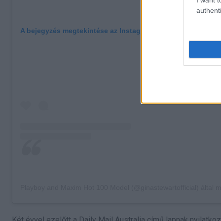
authenti
A bejegyzés megtekintése az Instagramon
Playboy and Maxim Hot 100 Model (@ginastewartofficial) által megosz
Két évvel ezelőtt a Daily Mail Australia című lapnak nyilatkoz