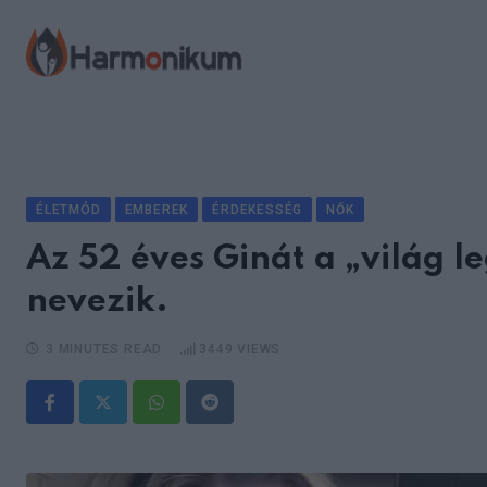
Skip
to
content
ÉLETMÓD
EMBEREK
ÉRDEKESSÉG
NŐK
Az 52 éves Ginát a „világ
nevezik.
3 MINUTES READ
3449
VIEWS
Whatsapp
Reddit