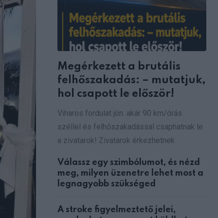
Megérkezett a brutális
felhőszakadás: – mutatjuk,
hol csapott le először!
Viharos fordulat jön: akár 90 km/órás
széllel és felhőszakadással csaphatnak le
a zivatarok! Zivatarok érkezhetnek
Válassz egy szimbólumot, és nézd
meg, milyen üzenetre lehet most a
legnagyobb szükséged
A stroke figyelmeztető jelei,