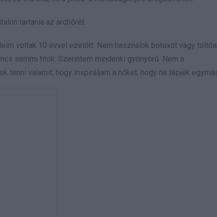
talon tartania az arcbőrét.
eim voltak 10 évvel ezelőtt. Nem használok botoxot vagy töltőa
incs semmi titok. Szerintem mindenki gyönyörű. Nem a
k tenni valamit, hogy inspiráljam a nőket, hogy ne tépjék egymás