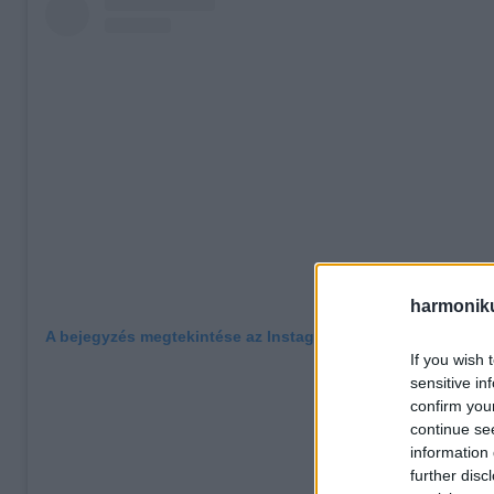
harmonik
A bejegyzés megtekintése az Instagramon
If you wish 
sensitive in
confirm you
continue se
information 
further disc