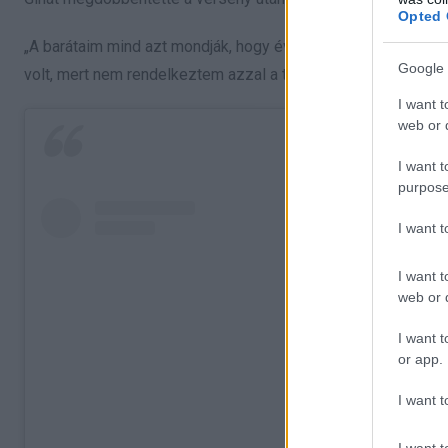
Opted 
„A barátaim mind azt mondják, hogy évek óta nem néztem ki i
Google 
volt, mert nem rendelkeztem azzal a tudással, amivel ma” – 
I want t
web or d
I want t
purpose
I want 
I want t
web or d
I want t
or app.
I want t
I want t