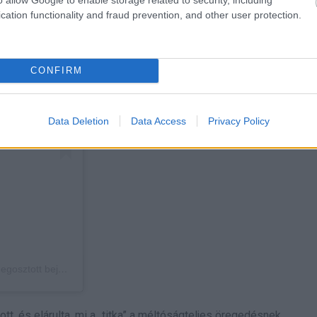
cation functionality and fraud prevention, and other user protection.
CONFIRM
Data Deletion
Data Access
Privacy Policy
tott bejegyzés
ott, és elárulta, mi a „titka” a méltóságteljes öregedésnek.