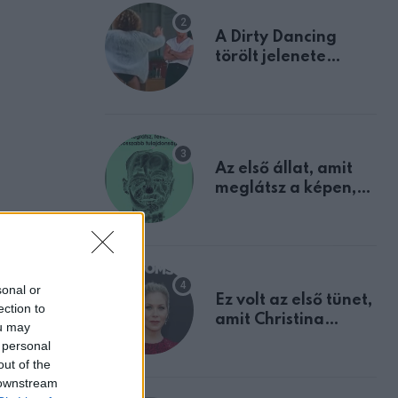
A Dirty Dancing
törölt jelenete
megerősíti azt, amit
mindannyian
sejtettünk
Az első állat, amit
meglátsz a képen,
elárulja legrosszabb
tulajdonságodat
sonal or
Ez volt az első tünet,
ection to
amit Christina
ou may
Applegate éveken
 personal
át félreértett, pedig
out of the
a szklerózis
 downstream
multiplex