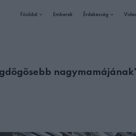
Főoldal
Emberek
Érdekesség
Vide
 legdögösebb nagymamájának