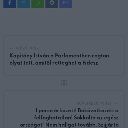
Whatsapp
Reddit
Share
via
Email
ELŐZŐ POSZT
Kapitány István a Parlamentben rögtön
olyat tett, amitől retteghet a Fidesz
KÖVETKEZŐ POSZT
1 perce érkezett! Bekövetkezett a
felfoghatatlan! Sokkolta az egész
országot! Nem hallgat tovább, Szijjártó