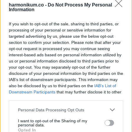
család inkább külön emlékhelyet, temetőt vagy
harmonikum.co -
Do Not Process My Personal
kolumbáriumot választ, nem pedig hálószobát vagy nappalit.
Information
Közben az ősök tisztelete továbbra is nagyon fontos marad.
If you wish to opt-out of the sale, sharing to third parties, or
processing of your personal or sensitive information for
A vita sokszor nem arról szól, hogy emlékeznek-e a halottra,
targeted advertising by us, please use the below opt-out
hanem arról, hol és hogyan teszik ezt.
section to confirm your selection. Please note that after your
opt-out request is processed you may continue seeing
Mexikói hagyományok: a
interest-based ads based on personal information utilized by
us or personal information disclosed to third parties prior to
halottak a család részei
your opt-out. You may separately opt-out of the further
maradnak
disclosure of your personal information by third parties on the
IAB’s list of downstream participants. This information may
also be disclosed by us to third parties on the
IAB’s List of
A mexikói kultúrában, különösen a Día de los Muertos idején,
Downstream Participants
that may further disclose it to other
a halált sokszor nyíltan és félelem nélkül kezelik.
third parties.
Please note that this website/app uses one or more Google
Personal Data Processing Opt Outs
A családok oltárokat építenek fotókkal, gyertyákkal,
services and may gather and store information including but
virágokkal és az elhunyt kedvenc ételeivel. Bár nem
not limited to your visit or usage behaviour. You may click to
I want to opt-out of the Sharing of my
personal data.
grant or deny consent to Google and its third-party tags to
mindenki tartja otthon a hamvakat, a halottakkal való látható
Opted In