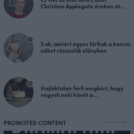
Ez volt az első tünet, amit
Christina Applegate éveken át
félreértett, pedig a szklerózis
multiplex egyértelmű jele volt
5 ok, amiért egyes férfiak a karcsú
nőket részesítik előnyben
Hajléktalan férfi megkért, hogy
vegyek neki kávét a
születésnapján – órákkal később
mellettem ült az első osztályon