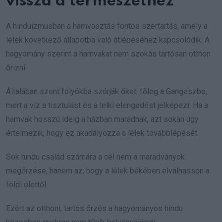
vissza a természethez
A hinduizmusban a hamvasztás fontos szertartás, amely a
lélek következő állapotba való átlépéséhez kapcsolódik. A
hagyomány szerint a hamvakat nem szokás tartósan otthon
őrizni.
Általában szent folyókba szórják őket, főleg a Gangeszbe,
mert a víz a tisztulást és a lelki elengedést jelképezi. Ha a
hamvak hosszú ideig a házban maradnak, azt sokan úgy
értelmezik, hogy ez akadályozza a lélek továbblépését.
Sok hindu család számára a cél nem a maradványok
megőrzése, hanem az, hogy a lélek békében elválhasson a
földi élettől.
Ezért az otthoni, tartós őrzés a hagyományos hindu