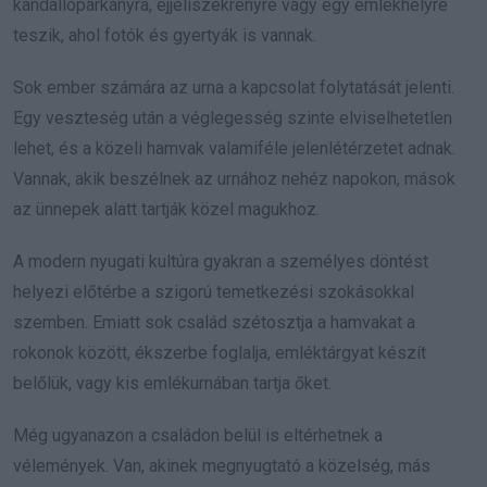
kandallópárkányra, éjjeliszekrényre vagy egy emlékhelyre
teszik, ahol fotók és gyertyák is vannak.
Sok ember számára az urna a kapcsolat folytatását jelenti.
Egy veszteség után a véglegesség szinte elviselhetetlen
lehet, és a közeli hamvak valamiféle jelenlétérzetet adnak.
Vannak, akik beszélnek az urnához nehéz napokon, mások
az ünnepek alatt tartják közel magukhoz.
A modern nyugati kultúra gyakran a személyes döntést
helyezi előtérbe a szigorú temetkezési szokásokkal
szemben. Emiatt sok család szétosztja a hamvakat a
rokonok között, ékszerbe foglalja, emléktárgyat készít
belőlük, vagy kis emlékurnában tartja őket.
Még ugyanazon a családon belül is eltérhetnek a
vélemények. Van, akinek megnyugtató a közelség, más