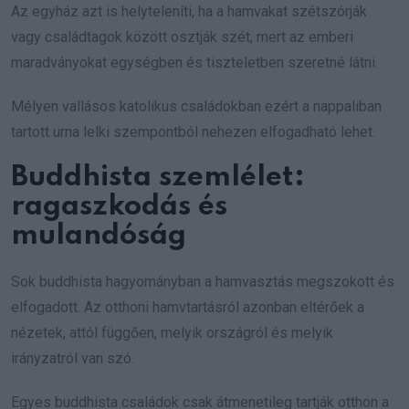
Az egyház azt is helyteleníti, ha a hamvakat szétszórják
vagy családtagok között osztják szét, mert az emberi
maradványokat egységben és tiszteletben szeretné látni.
Mélyen vallásos katolikus családokban ezért a nappaliban
tartott urna lelki szempontból nehezen elfogadható lehet.
Buddhista szemlélet:
ragaszkodás és
mulandóság
Sok buddhista hagyományban a hamvasztás megszokott és
elfogadott. Az otthoni hamvtartásról azonban eltérőek a
nézetek, attól függően, melyik országról és melyik
irányzatról van szó.
Egyes buddhista családok csak átmenetileg tartják otthon a