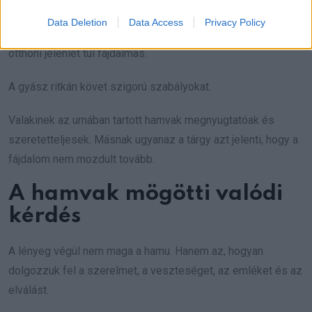
alakítanak ki. Van, aki éveken át megtartja a hamvakat, mert
Data Deletion
Data Access
Privacy Policy
nem tud elengedni. Mások azonnal szétszórják őket, mert az
otthoni jelenlét túl fájdalmas.
A gyász ritkán követ szigorú szabályokat.
Valakinek az urnában tartott hamvak megnyugtatóak és
szeretetteljesek. Másnak ugyanaz a tárgy azt jelenti, hogy a
fájdalom nem mozdult tovább.
A hamvak mögötti valódi
kérdés
A lényeg végül nem maga a hamu. Hanem az, hogyan
dolgozzuk fel a szerelmet, a veszteséget, az emléket és az
elválást.