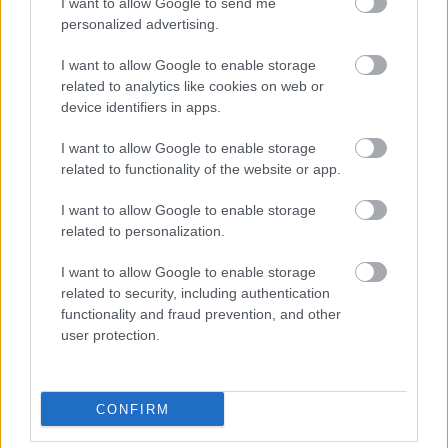
I want to allow Google to send me
tárolásukra.
personalized advertising.
Ezek a nézetek gyakran nem a félelemről szólnak, hanem
I want to allow Google to enable storage
related to analytics like cookies on web or
arról, hogy megmaradjon az egyensúly az élők, a holtak és a
device identifiers in apps.
természet között.
I want to allow Google to enable storage
Miért marad nyitott a
related to functionality of the website or app.
kérdés?
I want to allow Google to enable storage
related to personalization.
Még ugyanazon valláson vagy kultúrán belül is sokat
I want to allow Google to enable storage
változtak a személyes nézetek. A hamvasztás aránya
related to security, including authentication
számos országban nőtt, részben a költségek, részben a
functionality and fraud prevention, and other
user protection.
költözések, részben a temetkezéssel kapcsolatos
szokások változása miatt.
CONFIRM
Ahogy a családok egyre nemzetközibbek és kevésbé
vallásközpontúak lesznek, sokan saját emlékezési formákat