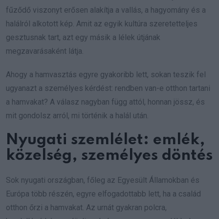
fűződő viszonyt erősen alakítja a vallás, a hagyomány és a
halálról alkotott kép. Amit az egyik kultúra szeretetteljes
gesztusnak tart, azt egy másik a lélek útjának
megzavarásaként látja.
Ahogy a hamvasztás egyre gyakoribb lett, sokan teszik fel
ugyanazt a személyes kérdést: rendben van-e otthon tartani
a hamvakat? A válasz nagyban függ attól, honnan jössz, és
mit gondolsz arról, mi történik a halál után.
Nyugati szemlélet: emlék,
közelség, személyes döntés
Sok nyugati országban, főleg az Egyesült Államokban és
Európa több részén, egyre elfogadottabb lett, ha a család
otthon őrzi a hamvakat. Az urnát gyakran polcra,