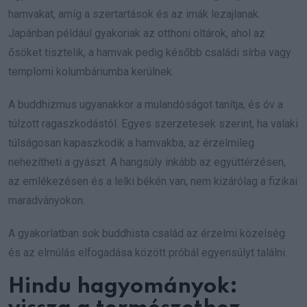
hamvakat, amíg a szertartások és az imák lezajlanak.
Japánban például gyakoriak az otthoni oltárok, ahol az
ősöket tisztelik, a hamvak pedig később családi sírba vagy
templomi kolumbáriumba kerülnek.
A buddhizmus ugyanakkor a mulandóságot tanítja, és óv a
túlzott ragaszkodástól. Egyes szerzetesek szerint, ha valaki
túlságosan kapaszkodik a hamvakba, az érzelmileg
nehezítheti a gyászt. A hangsúly inkább az együttérzésen,
az emlékezésen és a lelki békén van, nem kizárólag a fizikai
maradványokon.
A gyakorlatban sok buddhista család az érzelmi közelség
és az elmúlás elfogadása között próbál egyensúlyt találni.
Hindu hagyományok: