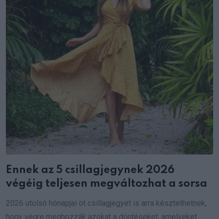
Ennek az 5 csillagjegynek 2026
végéig teljesen megváltozhat a sorsa
2026 utolsó hónapjai öt csillagjegyet is arra késztethetnek,
hogy végre meghozzák azokat a döntéseket, amelyeket