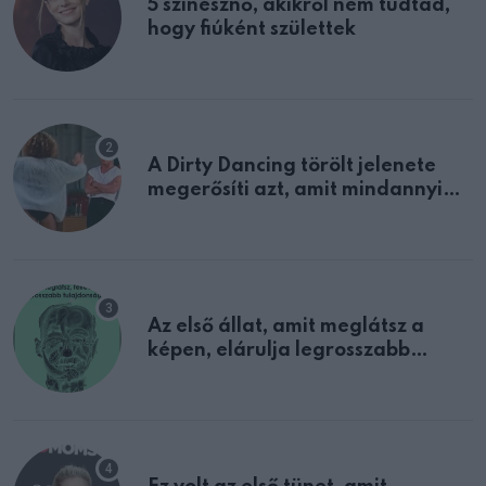
5 színésznő, akikről nem tudtad,
hogy fiúként születtek
A Dirty Dancing törölt jelenete
megerősíti azt, amit mindannyian
sejtettünk
Az első állat, amit meglátsz a
képen, elárulja legrosszabb
tulajdonságodat