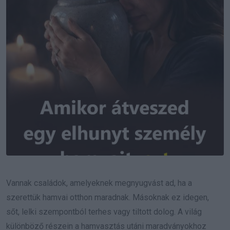
Vannak családok, amelyeknek megnyugvást ad, ha a
szerettük hamvai otthon maradnak. Másoknak ez idegen,
sőt, lelki szempontból terhes vagy tiltott dolog. A világ
különböző részein a hamvasztás utáni maradványokhoz