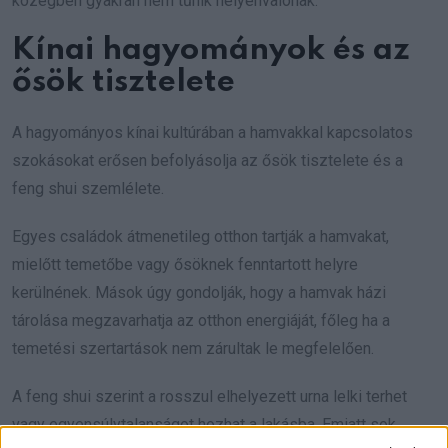
közegben gyakran nem tűnik helyénvalónak.
Kínai hagyományok és az
ősök tisztelete
A hagyományos kínai kultúrában a hamvakkal kapcsolatos
szokásokat erősen befolyásolja az ősök tisztelete és a
feng shui szemlélete.
Egyes családok átmenetileg otthon tartják a hamvakat,
mielőtt temetőbe vagy ősöknek fenntartott helyre
kerülnének. Mások úgy gondolják, hogy a hamvak házi
tárolása megzavarhatja az otthon energiáját, főleg ha a
temetési szertartások nem zárultak le megfelelően.
A feng shui szerint a rosszul elhelyezett urna lelki terhet
vagy egyensúlytalanságot hozhat a lakásba. Emiatt sok