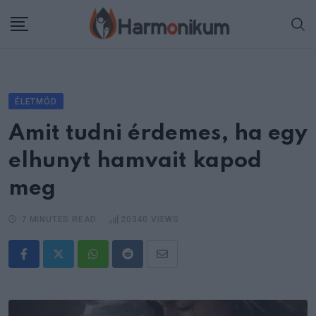
Skip
to
content
ÉLETMÓD
Amit tudni érdemes, ha egy
elhunyt hamvait kapod
meg
7 MINUTES READ
20340
VIEWS
Whatsapp
Reddit
Share
via
Email