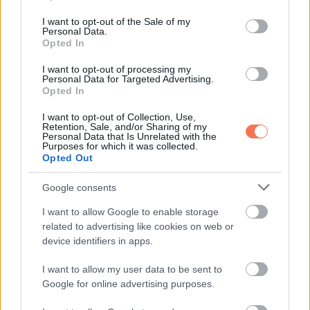
use your data for below specified purposes in below Google
kapcsolat teljesen elfogadott és érzelmileg fontos.
consent section.
I want to opt-out of the Sale of my
Personal Data.
Az elhunytakat gyakran a család tovább élő tagjainak tekintik,
Opted In
nem pedig végleg eltűnt embereknek. Az emlékezés így
I want to opt-out of processing my
Personal Data for Targeted Advertising.
nem lezárt búcsú, hanem folytatódó kapcsolat.
Opted In
Őslakos és spirituális
I want to opt-out of Collection, Use,
Retention, Sale, and/or Sharing of my
nézetek
Personal Data that Is Unrelated with the
Purposes for which it was collected.
Opted Out
A világ sok őslakos kultúrájában egyedi elképzelések élnek
Google consents
az emberi maradványokról, a szellemekről és a szent
földről. Egyes hagyományokban az otthoni hamvtartás nem
I want to allow Google to enable storage
related to advertising like cookies on web or
ajánlott, mert úgy tartják, hogy a léleknek szabadon kell
device identifiers in apps.
továbbhaladnia.
I want to allow my user data to be sent to
Más közösségek a hamvakat rendkívül szentnek tekintik, és
Google for online advertising purposes.
külön szertartásokat írnak elő a kezelésükre vagy