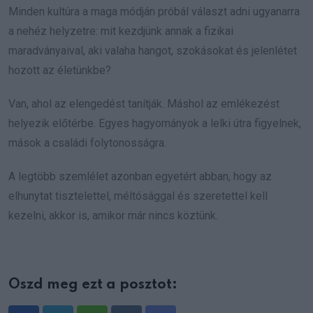
Minden kultúra a maga módján próbál választ adni ugyanarra
a nehéz helyzetre: mit kezdjünk annak a fizikai
maradványaival, aki valaha hangot, szokásokat és jelenlétet
hozott az életünkbe?
Van, ahol az elengedést tanítják. Máshol az emlékezést
helyezik előtérbe. Egyes hagyományok a lelki útra figyelnek,
mások a családi folytonosságra.
A legtöbb szemlélet azonban egyetért abban, hogy az
elhunytat tisztelettel, méltósággal és szeretettel kell
kezelni, akkor is, amikor már nincs köztünk.
Oszd meg ezt a posztot: