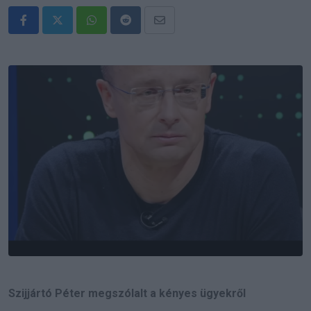
Whatsapp
Reddit
Share
via
Email
Szijjártó Péter megszólalt a kényes ügyekről