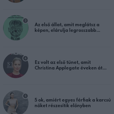
Az első állat, amit meglátsz a
képen, elárulja legrosszabb
tulajdonságodat
Ez volt az első tünet, amit
Christina Applegate éveken át
félreértett, pedig a szklerózis
multiplex egyértelmű jele volt
5 ok, amiért egyes férfiak a karcsú
nőket részesítik előnyben