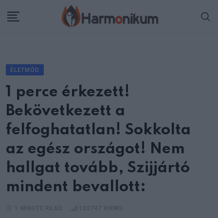
Skip
to
content
ÉLETMÓD
1 perce érkezett!
Bekövetkezett a
felfoghatatlan! Sokkolta
az egész országot! Nem
hallgat tovább, Szijjártó
mindent bevallott:
1 MINUTE READ
102747
VIEWS