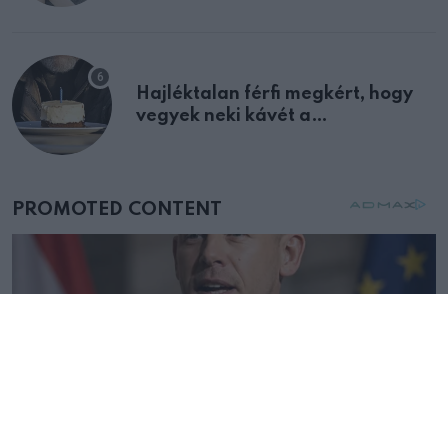
Hajléktalan férfi megkért, hogy
vegyek neki kávét a
születésnapján – órákkal később
mellettem ült az első osztályon