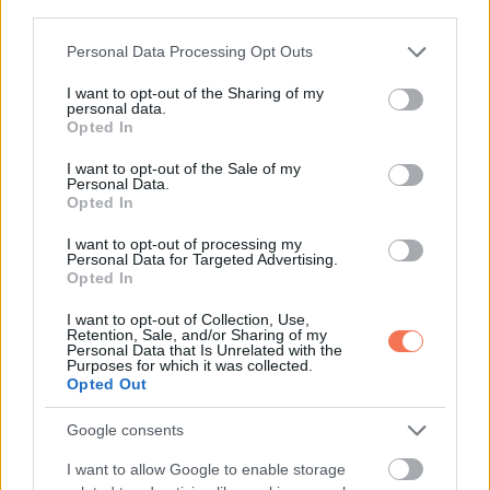
third parties.
Please note that this website/app uses one or more Google
Personal Data Processing Opt Outs
KÖVETKEZŐ POSZT
services and may gather and store information including but
A férjem karácsony este otthon hagyott
not limited to your visit or usage behaviour. You may click to
I want to opt-out of the Sharing of my
personal data.
engem és a gyerekeket, hogy az irodai
grant or deny consent to Google and its third-party tags to
Opted In
use your data for below specified purposes in below Google
buliba menjen, ezért megleptük őt
consent section.
I want to opt-out of the Sale of my
Personal Data.
Opted In
I want to opt-out of processing my
További bejegyzések
Personal Data for Targeted Advertising.
Opted In
I want to opt-out of Collection, Use,
Retention, Sale, and/or Sharing of my
Personal Data that Is Unrelated with the
Purposes for which it was collected.
Opted Out
Google consents
I want to allow Google to enable storage