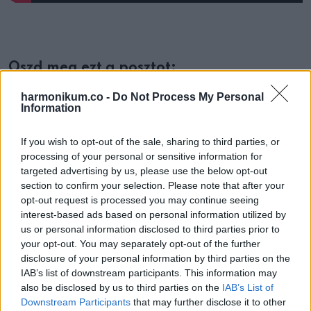
Oszd meg ezt a posztot:
harmonikum.co -
Do Not Process My Personal
Information
Whatsapp
Reddit
Share
via
If you wish to opt-out of the sale, sharing to third parties, or
Email
processing of your personal or sensitive information for
targeted advertising by us, please use the below opt-out
section to confirm your selection. Please note that after your
opt-out request is processed you may continue seeing
ELŐZŐ POSZT
interest-based ads based on personal information utilized by
us or personal information disclosed to third parties prior to
Amit tudni érdemes, ha egy elhunyt
your opt-out. You may separately opt-out of the further
hamvait kapod meg
disclosure of your personal information by third parties on the
IAB’s list of downstream participants. This information may
also be disclosed by us to third parties on the
IAB’s List of
Downstream Participants
that may further disclose it to other