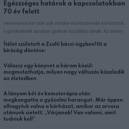
Egészséges határok a kapcsolatokban
70 év felett
Hetvenéves kor után sok minden elcsendesedik körülöttünk,
a gondolataink azonban gyakran tisztábbá válnak. Az ember
Ítélet született a Zsolti bácsi-ügyben!Itt a
bíróság döntése:
Válassz egy könyvet a három közül:
megmutathatja, milyen nagy változás közeledik
az életedben
A lányom két év kemoterápia után
megkongatta a győzelmi harangot. Már éppen
elhagytuk volna a kórházat, amikor az orvosa
utánunk sietett: „Várjanak! Van valami, amit
tudniuk kell”