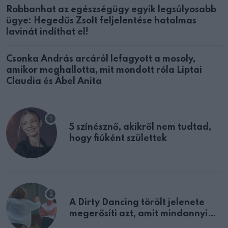
Robbanhat az egészségügy egyik legsúlyosabb
ügye: Hegedűs Zsolt feljelentése hatalmas
lavinát indíthat el!
Csonka András arcáról lefagyott a mosoly,
amikor meghallotta, mit mondott róla Liptai
Claudia és Ábel Anita
5 színésznő, akikről nem tudtad,
hogy fiúként születtek
A Dirty Dancing törölt jelenete
megerősíti azt, amit mindannyian
sejtettünk