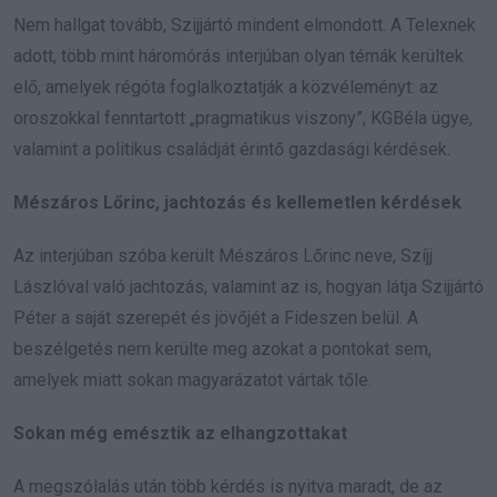
Nem hallgat tovább, Szijjártó mindent elmondott. A Telexnek
adott, több mint háromórás interjúban olyan témák kerültek
elő, amelyek régóta foglalkoztatják a közvéleményt: az
oroszokkal fenntartott „pragmatikus viszony”, KGBéla ügye,
valamint a politikus családját érintő gazdasági kérdések.
Mészáros Lőrinc, jachtozás és kellemetlen kérdések
Az interjúban szóba került Mészáros Lőrinc neve, Szíjj
Lászlóval való jachtozás, valamint az is, hogyan látja Szijjártó
Péter a saját szerepét és jövőjét a Fideszen belül. A
beszélgetés nem kerülte meg azokat a pontokat sem,
amelyek miatt sokan magyarázatot vártak tőle.
Sokan még emésztik az elhangzottakat
A megszólalás után több kérdés is nyitva maradt, de az