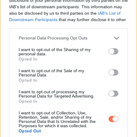
disclosure of your personal information by third parties on the
mentős lennék.
IAB’s list of downstream participants. This information may
also be disclosed by us to third parties on the
IAB’s List of
Downstream Participants
that may further disclose it to other
„Hála istennek, hogy itt vagy” mondta.
third parties.
„Mi történt?” kérdeztem.
Please note that this website/app uses one or more Google
Personal Data Processing Opt Outs
services and may gather and store information including but
not limited to your visit or usage behaviour. You may click to
I want to opt-out of the Sharing of my
Közelebb húzott, és halkabb lett.
personal data.
grant or deny consent to Google and its third-party tags to
Opted In
use your data for below specified purposes in below Google
„Az a lány” sziszegte. „Maren. Soha nem vette komolyan a
consent section.
I want to opt-out of the Sale of my
fiamat.”
Personal Data.
Opted In
Pislogtam.
I want to opt-out of processing my
Personal Data for Targeted Advertising.
Opted In
„Az egyik koszorúslánya, Ellie, ma reggel odajött hozzám,
sírva” folytatta. „Üzeneteket mutatott. Képernyőképeket.”
I want to opt-out of Collection, Use,
Retention, Sale, and/or Sharing of my
Personal Data that Is Unrelated with the
Purposes for which it was collected.
A hangjában volt valami elégedett is, a düh mellett.
Opted Out