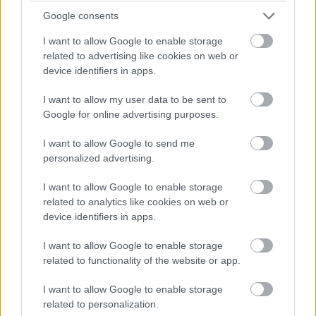
„Maren találkozgatott valaki mással” mondta. „Röhögtek
Google consents
azon, milyen könnyű átverni Sayert. Azt írta, hogy ‘élvezi a
I want to allow Google to enable storage
gyűrűt, aztán meglátja, meddig tudja húzni’.”
related to advertising like cookies on web or
device identifiers in apps.
Megint görcsbe rándult a gyomrom.
I want to allow my user data to be sent to
Google for online advertising purposes.
„Sayer látta?” kérdeztem.
I want to allow Google to send me
„Szembesítette” mondta. „Maren meg közölte, hogy
personalized advertising.
unalmas, nem akar megállapodni, főleg nem ‘egy olyan férfi
I want to allow Google to enable storage
mellett, akinek ilyen az anyja’, aztán lelépett. Menyasszonyi
related to analytics like cookies on web or
ruhában.”
device identifiers in apps.
Elképzeltem, és akaratom ellenére is kicsúszott belőlem
I want to allow Google to enable storage
related to functionality of the website or app.
egy apró nevetés.
I want to allow Google to enable storage
Mrs. Whitlock megszorította a kezem.
related to personalization.