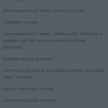
„A mai nap pokol volt” fújta ki. „Tudod, mit csinált.”
„Hallottam” mondtam.
„Nevetségessé tett” mondta. „Mindenki előtt. A főnököm, a
családom. Már fent van neten, mémeket küldenek.
Borzalmas.”
Közelebb hajolt az ajtóréshez.
„De nem muszáj, hogy ez így maradjon” mondta. „Meg tudjuk
oldani. Te meg én.”
Egyszer felnevettem. Röviden.
„Komolyan beszélsz” mondtam.