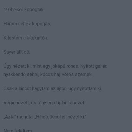
19:42-kor kopogtak.
Három nehéz kopogás.
Kilestem a kitekintőn.
Sayer állt ott.
Úgy nézett ki, mint egy jóképű roncs. Nyitott gallér,
nyakkendő sehol, kócos haj, vörös szemek.
Csak a láncot hagytam az ajtón, úgy nyitottam ki.
Végignézett, és tényleg duplán ránézett.
„Azta” mondta. „Hihetetlenül jól nézel ki.”
Nem feleltem.