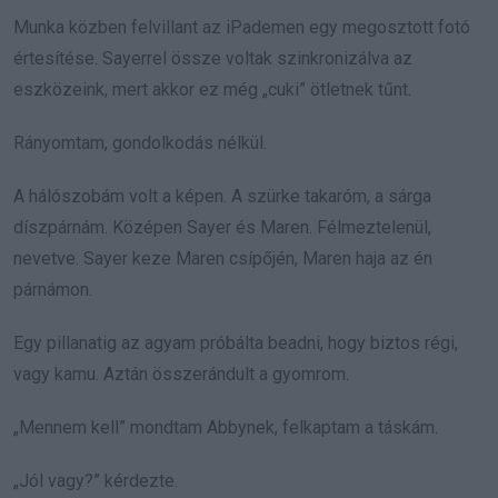
Munka közben felvillant az iPademen egy megosztott fotó
értesítése. Sayerrel össze voltak szinkronizálva az
eszközeink, mert akkor ez még „cuki” ötletnek tűnt.
Rányomtam, gondolkodás nélkül.
A hálószobám volt a képen. A szürke takaróm, a sárga
díszpárnám. Középen Sayer és Maren. Félmeztelenül,
nevetve. Sayer keze Maren csípőjén, Maren haja az én
párnámon.
Egy pillanatig az agyam próbálta beadni, hogy biztos régi,
vagy kamu. Aztán összerándult a gyomrom.
„Mennem kell” mondtam Abbynek, felkaptam a táskám.
„Jól vagy?” kérdezte.