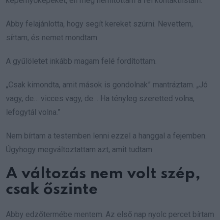
képernyőképeket, én meg némítottam a fél kontaktlistám.
Abby felajánlotta, hogy segít kereket szúrni. Nevettem,
sírtam, és nemet mondtam.
A gyűlöletet inkább magam felé fordítottam.
„Csak kimondta, amit mások is gondolnak” mantráztam. „Jó
vagy, de… vicces vagy, de… Ha tényleg szeretted volna,
lefogytál volna.”
Nem bírtam a testemben lenni ezzel a hanggal a fejemben.
Úgyhogy megváltoztattam azt, amit tudtam.
A változás nem volt szép,
csak őszinte
Abby edzőtermébe mentem. Az első nap nyolc percet bírtam