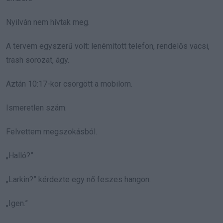
Nyilván nem hívtak meg.
A tervem egyszerű volt: lenémított telefon, rendelős vacsi,
trash sorozat, ágy.
Aztán 10:17-kor csörgött a mobilom.
Ismeretlen szám.
Felvettem megszokásból.
„Halló?”
„Larkin?” kérdezte egy nő feszes hangon.
„Igen.”