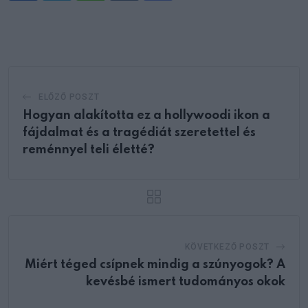
via
Email
ELŐZŐ POSZT
Hogyan alakította ez a hollywoodi ikon a
fájdalmat és a tragédiát szeretettel és
reménnyel teli életté?
KÖVETKEZŐ POSZT
Miért téged csípnek mindig a szúnyogok? A
kevésbé ismert tudományos okok