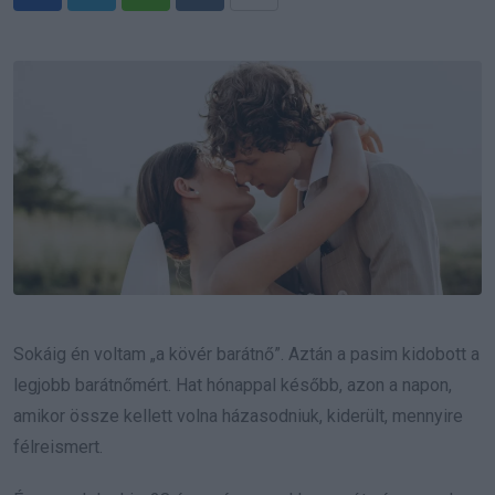
Whatsapp
Reddit
Share
via
Email
Sokáig én voltam „a kövér barátnő”. Aztán a pasim kidobott a
legjobb barátnőmért. Hat hónappal később, azon a napon,
amikor össze kellett volna házasodniuk, kiderült, mennyire
félreismert.