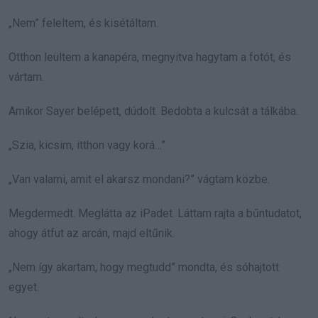
„Nem” feleltem, és kisétáltam.
Otthon leültem a kanapéra, megnyitva hagytam a fotót, és
vártam.
Amikor Sayer belépett, dúdolt. Bedobta a kulcsát a tálkába.
„Szia, kicsim, itthon vagy korá…”
„Van valami, amit el akarsz mondani?” vágtam közbe.
Megdermedt. Meglátta az iPadet. Láttam rajta a bűntudatot,
ahogy átfut az arcán, majd eltűnik.
„Nem így akartam, hogy megtudd” mondta, és sóhajtott
egyet.