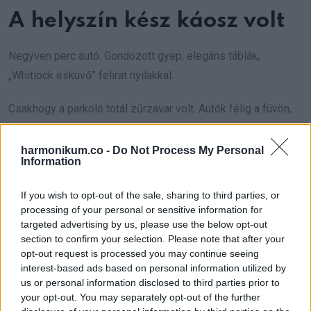
A helyszín kész káosz volt
Negyven perc autó. Gondozott gyep, elegáns táblák,
„Whitlock esküvő” felirat nyilakkal.
Csakhogy a parkoló totál zűrzavar volt. Autók félig a füvön,
öltönyösök és kosztümösök csoportokban suttogtak.
harmonikum.co -
Do Not Process My Personal
Bent a terem úgy nézett ki, mintha vihar ment volna át rajta.
Information
Felborult székek, félrecsúszott abrosz, összetört dísz,
If you wish to opt-out of the sale, sharing to third parties, or
szirmok és üveg a földön. Kiömlött pezsgő ragadt a cipőm
processing of your personal or sensitive information for
alá.
targeted advertising by us, please use the below opt-out
section to confirm your selection. Please note that after your
Ez nem baleset volt.
opt-out request is processed you may continue seeing
interest-based ads based on personal information utilized by
us or personal information disclosed to third parties prior to
Mrs. Whitlock rohant felém. A kontya szétesett, a
your opt-out. You may separately opt-out of the further
szempillaspirál elkenődött. Úgy fogta meg a kezem, mintha