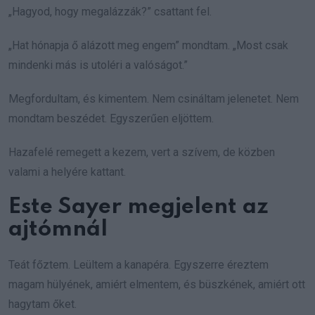
„Hagyod, hogy megalázzák?” csattant fel.
„Hat hónapja ő alázott meg engem” mondtam. „Most csak
mindenki más is utoléri a valóságot.”
Megfordultam, és kimentem. Nem csináltam jelenetet. Nem
mondtam beszédet. Egyszerűen eljöttem.
Hazafelé remegett a kezem, vert a szívem, de közben
valami a helyére kattant.
Este Sayer megjelent az
ajtómnál
Teát főztem. Leültem a kanapéra. Egyszerre éreztem
magam hülyének, amiért elmentem, és büszkének, amiért ott
hagytam őket.