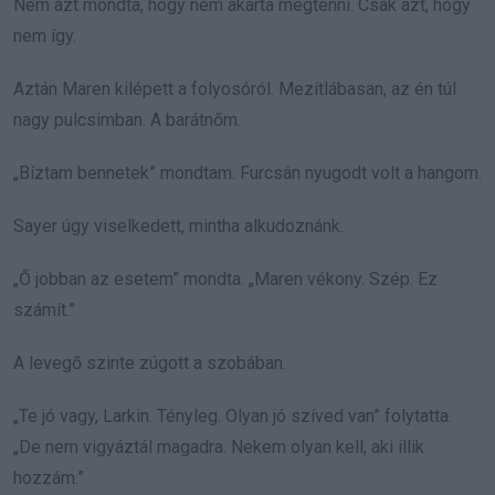
Nem azt mondta, hogy nem akarta megtenni. Csak azt, hogy
nem így.
Aztán Maren kilépett a folyosóról. Mezítlábasan, az én túl
nagy pulcsimban. A barátnőm.
„Bíztam bennetek” mondtam. Furcsán nyugodt volt a hangom.
Sayer úgy viselkedett, mintha alkudoznánk.
„Ő jobban az esetem” mondta. „Maren vékony. Szép. Ez
számít.”
A levegő szinte zúgott a szobában.
„Te jó vagy, Larkin. Tényleg. Olyan jó szíved van” folytatta.
„De nem vigyáztál magadra. Nekem olyan kell, aki illik
hozzám.”