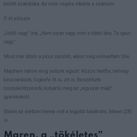
belőtt szakállára. Az este végére elkérte a számom.
Ő írt először.
„Üdítő vagy” írta. „Nem olyan vagy, mint a többi lány. Te igazi
vagy.”
Most már látom a piros zászlót, akkor még elolvadtam tőle.
Majdnem három évig voltunk együtt. Közös Netflix, hétvégi
kiruccanások, fogkefe itt is, ott is. Beszéltünk
összeköltözésről, kutyáról, meg az „egyszer majd”
gyerekekről.
Ebben az életben benne volt a legjobb barátnőm, Maren (28)
is.
Maren, a „tökéletes”