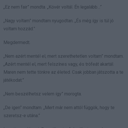
„Ez nem fair” mondta. „Kövér voltál. Én legalább…”
„Nagy voltam” mondtam nyugodtan. „És még így is túl jó
voltam hozzád.”
Megdermedt.
„Nem azért mentél el, mert szerethetetlen voltam” mondtam.
„Azért mentél el, mert felszínes vagy, és trófeát akartál.
Maren nem tette tönkre az életed. Csak jobban játszotta a te
játékodat.”
„Nem beszélhetsz velem így” morogta.
„De igen” mondtam. „Mert már nem attól függök, hogy te
szeretsz-e utána.”