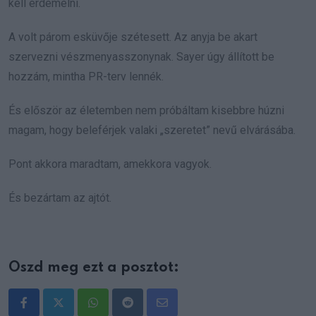
kell érdemelni.
A volt párom esküvője szétesett. Az anyja be akart
szervezni vészmenyasszonynak. Sayer úgy állított be
hozzám, mintha PR-terv lennék.
És először az életemben nem próbáltam kisebbre húzni
magam, hogy beleférjek valaki „szeretet” nevű elvárásába.
Pont akkora maradtam, amekkora vagyok.
És bezártam az ajtót.
Oszd meg ezt a posztot:
Whatsapp
Reddit
Share