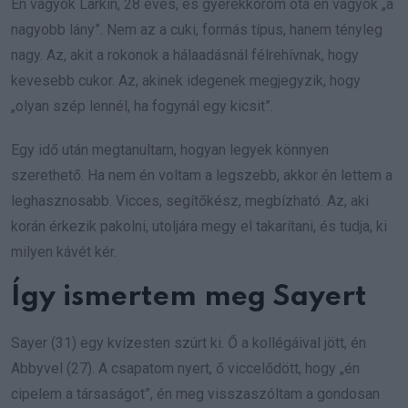
Én vagyok Larkin, 28 éves, és gyerekkorom óta én vagyok „a
nagyobb lány”. Nem az a cuki, formás típus, hanem tényleg
nagy. Az, akit a rokonok a hálaadásnál félrehívnak, hogy
kevesebb cukor. Az, akinek idegenek megjegyzik, hogy
„olyan szép lennél, ha fogynál egy kicsit”.
Egy idő után megtanultam, hogyan legyek könnyen
szerethető. Ha nem én voltam a legszebb, akkor én lettem a
leghasznosabb. Vicces, segítőkész, megbízható. Az, aki
korán érkezik pakolni, utoljára megy el takarítani, és tudja, ki
milyen kávét kér.
Így ismertem meg Sayert
Sayer (31) egy kvízesten szúrt ki. Ő a kollégáival jött, én
Abbyvel (27). A csapatom nyert, ő viccelődött, hogy „én
cipelem a társaságot”, én meg visszaszóltam a gondosan