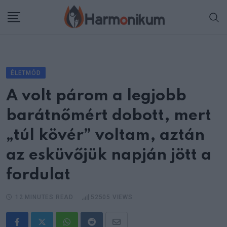
Skip
to
content
ÉLETMÓD
A volt párom a legjobb
barátnőmért dobott, mert
„túl kövér” voltam, aztán
az esküvőjük napján jött a
fordulat
12 MINUTES READ
52505
VIEWS