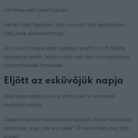
Hat hónap alatt sokat fogytam.
Kaptam több figyelmet. Több mosolyt, több ajtótanyitást,
több „azta, elképesztő vagy”.
Jól is esett, meg közben valahogy ijesztő is volt. Mintha
ugyanaz az ember lettem volna, csak más csomagolásban,
és most hirtelen fontosabb.
Eljött az esküvőjük napja
Belül még mindig az a lány voltam, akit a vékonyabb
barátnőért dobtak.
Tudtam a dátumot a közösségi médiából. Közös ismerősök
posztolták, hogy „már alig várják”. Én némítottam még több
embert.