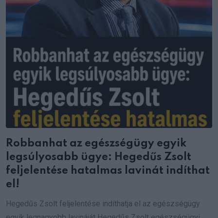
Robbanhat az egészségügy egyik
legsúlyosabb ügye: Hegedűs Zsolt
feljelentése hatalmas lavinát indíthat
el!
Hegedűs Zsolt feljelentése indíthatja el az egészségügy
egyik legnagyobb lavináját Hegedűs Zsolt egészségügyi