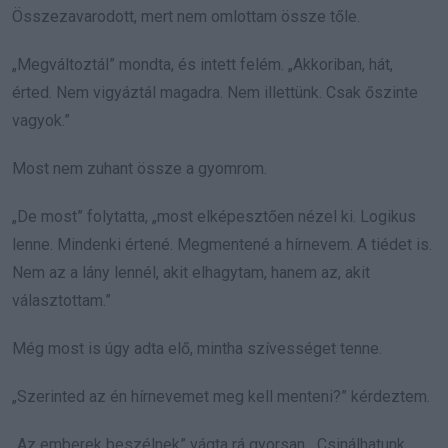
Összezavarodott, mert nem omlottam össze tőle.
„Megváltoztál” mondta, és intett felém. „Akkoriban, hát,
érted. Nem vigyáztál magadra. Nem illettünk. Csak őszinte
vagyok.”
Most nem zuhant össze a gyomrom.
„De most” folytatta, „most elképesztően nézel ki. Logikus
lenne. Mindenki értené. Megmentené a hírnevem. A tiédet is.
Nem az a lány lennél, akit elhagytam, hanem az, akit
választottam.”
Még most is úgy adta elő, mintha szívességet tenne.
„Szerinted az én hírnevemet meg kell menteni?” kérdeztem.
„Az emberek beszélnek” vágta rá gyorsan. „Csinálhatunk