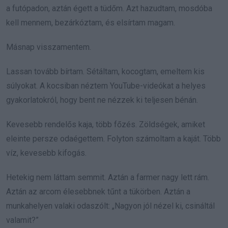
a futópadon, aztán égett a tüdőm. Azt hazudtam, mosdóba
kell mennem, bezárkóztam, és elsírtam magam.
Másnap visszamentem.
Lassan tovább bírtam. Sétáltam, kocogtam, emeltem kis
súlyokat. A kocsiban néztem YouTube-videókat a helyes
gyakorlatokról, hogy bent ne nézzek ki teljesen bénán.
Kevesebb rendelős kaja, több főzés. Zöldségek, amiket
eleinte persze odaégettem. Folyton számoltam a kaját. Több
víz, kevesebb kifogás.
Hetekig nem láttam semmit. Aztán a farmer nagy lett rám.
Aztán az arcom élesebbnek tűnt a tükörben. Aztán a
munkahelyen valaki odaszólt: „Nagyon jól nézel ki, csináltál
valamit?”