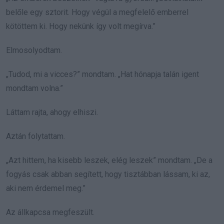
belőle egy sztorit. Hogy végül a megfelelő emberrel
kötöttem ki. Hogy nekünk így volt megírva.”
Elmosolyodtam.
„Tudod, mi a vicces?” mondtam. „Hat hónapja talán igent
mondtam volna.”
Láttam rajta, ahogy elhiszi.
Aztán folytattam.
„Azt hittem, ha kisebb leszek, elég leszek” mondtam. „De a
fogyás csak abban segített, hogy tisztábban lássam, ki az,
aki nem érdemel meg.”
Az állkapcsa megfeszült.