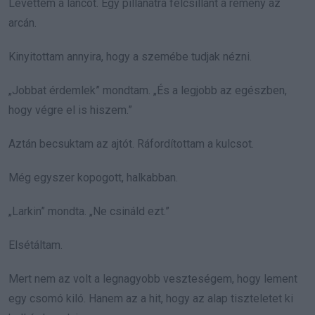
Levettem a láncot. Egy pillanatra felcsillant a remény az
arcán.
Kinyitottam annyira, hogy a szemébe tudjak nézni.
„Jobbat érdemlek” mondtam. „És a legjobb az egészben,
hogy végre el is hiszem.”
Aztán becsuktam az ajtót. Ráfordítottam a kulcsot.
Még egyszer kopogott, halkabban.
„Larkin” mondta. „Ne csináld ezt.”
Elsétáltam.
Mert nem az volt a legnagyobb veszteségem, hogy lement
egy csomó kiló. Hanem az a hit, hogy az alap tiszteletet ki