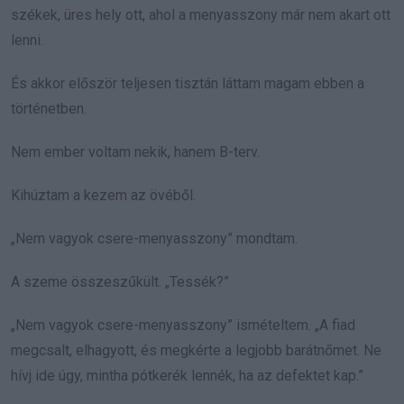
székek, üres hely ott, ahol a menyasszony már nem akart ott
lenni.
És akkor először teljesen tisztán láttam magam ebben a
történetben.
Nem ember voltam nekik, hanem B-terv.
Kihúztam a kezem az övéből.
„Nem vagyok csere-menyasszony” mondtam.
A szeme összeszűkült. „Tessék?”
„Nem vagyok csere-menyasszony” ismételtem. „A fiad
megcsalt, elhagyott, és megkérte a legjobb barátnőmet. Ne
hívj ide úgy, mintha pótkerék lennék, ha az defektet kap.”