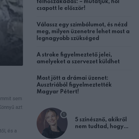
felhőszakadás: – mutatjuk, hol
csapott le először!
Válassz egy szimbólumot, és nézd
meg, milyen üzenetre lehet most a
legnagyobb szükséged
A stroke figyelmeztető jelei,
amelyeket a szervezet küldhet
Most jött a drámai üzenet:
Ausztriából figyelmeztették
Magyar Pétert!
semmit sem
Könnyű azt
5 színésznő, akikről
nem tudtad, hogy
ől, és a
fiúként születtek