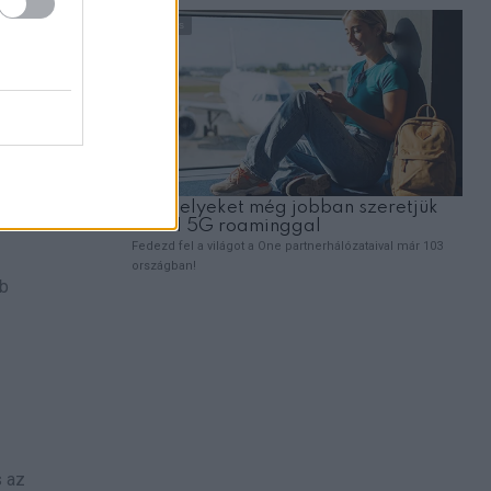
t távozik,
bb
s az