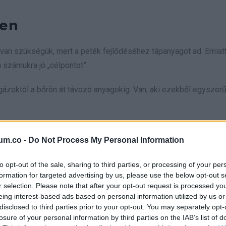
len
van szükségük, mert a peték fejlődéséhez tápanyagot ad. Emiatt
 számukra jó „célpontot”.
 gázoktól a bőrön át távozó anyagokig. Van, aki ezekből egyszer
jel
um.co -
Do Not Process My Personal Information
to opt-out of the sale, sharing to third parties, or processing of your per
formation for targeted advertising by us, please use the below opt-out s
r selection. Please note that after your opt-out request is processed y
eing interest-based ads based on personal information utilized by us or
disclosed to third parties prior to your opt-out. You may separately opt-
losure of your personal information by third parties on the IAB’s list of