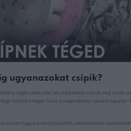
ig ugyanazokat csípik?
 aztán a végén valaki tele van csípésekkel, mások meg szinte 
az, hogy kerülöd a magas füvet, a végeredmény sokszor ugyanaz. 
 erősen függ a tested jelzéseitől, a bőröd kémiai összetételét