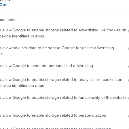
Out
ttömegű, vagy épp aktívabb, például sétál, fut, játszik a gyereke
osabban rátalálni a forrásra.
consents
egyedi illat
o allow Google to enable storage related to advertising like cookies on
evice identifiers in apps.
k különféle vegyületeket termelnek, ezek adják az egyéni illato
o allow my user data to be sent to Google for online advertising
s.
to allow Google to send me personalized advertising.
incs köze ahhoz, ki mennyire tiszta, inkább biológiai adottság.
o allow Google to enable storage related to analytics like cookies on
evice identifiers in apps.
ek gyakrabban. A 0-s vércsoportúakat sok esetben többször csípik
o allow Google to enable storage related to functionality of the website
o allow Google to enable storage related to personalization.
miai jelzőanyagokat bocsátanak ki, amelyek „könnyebben olvash
o allow Google to enable storage related to security, including