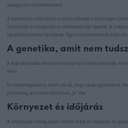
anyagcsere melléktermékei.
A hormonális változások is módosíthatják a testszagot, példá
Illatszerek és bőrápolók is rátehetnek egy lapáttal. A virá
táplálékforrásként társítanak. Egyes kozmetikumok a bőr pH-j
A genetika, amit nem tudsz
A legmakacsabb tényező sokszor az öröklött adottság. A b
lehet.
Ez megmagyarázza, miért van az, hogy valaki gyerekkora ót
jelcsomag, ami nekik különösen „jó” illat.
Környezet és időjárás
A szúnyogok meleg, párás időben érzik jól magukat, és gyakra