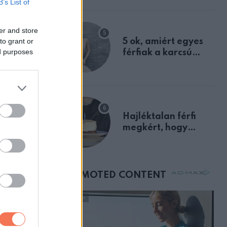
B’s List of
a szklerózis
multiplex
er and store
egyértelmű jele volt
to grant or
5 ok, amiért egyes
ed purposes
férfiak a karcsú
nőket részesítik
előnyben
Hajléktalan férfi
megkért, hogy
vegyek neki kávét a
születésnapján –
órákkal később
mellettem ült az első
osztályon
e nagyon