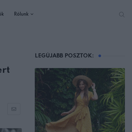
ók
Rólunk
LEGÚJABB POSZTOK:
ert
Share
via
Email