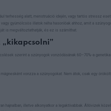
ul terhesség alatt, menstruáció idején, vagy tartós stressz eset
gos vagy gyümölcsös illatok néha hasonlóak ahhoz, amit a szúnyog
át is megváltoztathatják, és ez is számíthat.
 „kikapcsolni”
ecslések szerint a szúnyogok vonzódásának 60–70%-a genetika
a mágnesként vonzza a szúnyogokat. Nem átok, csak egy örökölt
n hajnalban, illetve alkonyatkor a legaktívabbak. Állóvizek köze