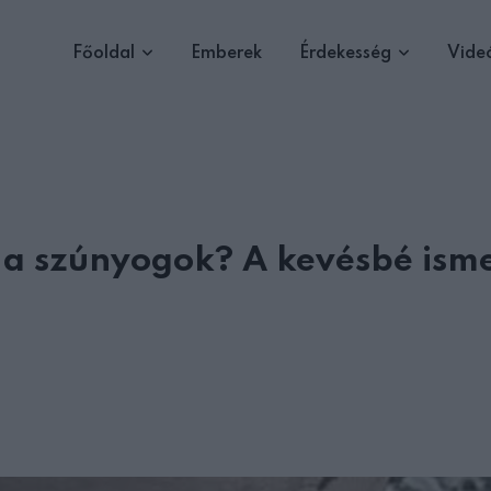
Főoldal
Emberek
Érdekesség
Vide
 a szúnyogok? A kevésbé ism