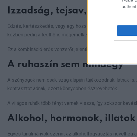
authenti
Izzadság, tejsav, mozgás
Edzés, kertészkedés, vagy egy hosszabb séta után gyakran tö
közben pedig a testhő is megemelkedik.
Ez a kombináció erős vonzerőt jelenthet, főleg meleg, párás 
A ruhaszín sem mindegy
A szúnyogok nem csak szag alapján tájékozódnak, látnak is. A
kontrasztot adnak, ezért könnyebben észrevehetők.
A világos ruhák több fényt vernek vissza, így sokszor kevé
Alkohol, hormonok, illatok
Egyes tanulmányok szerint az alkoholfogyasztás növelheti a