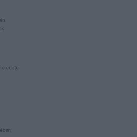
én.
ok
i eredetű
lében,