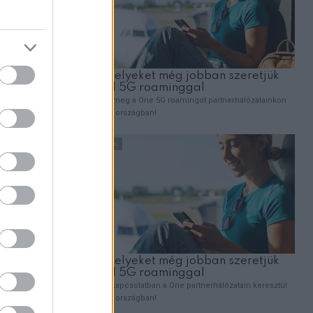
kkel. A
dat. Ezért
, míg az
atóvá”