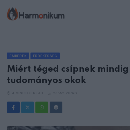
Skip
to
content
EMBEREK
ÉRDEKESSÉG
Miért téged csípnek mindig
tudományos okok
4 MINUTES READ
26552
VIEWS
Whatsapp
Reddit