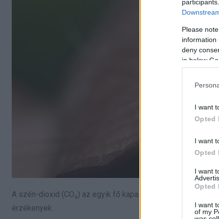
participants
Downstream 
Please note
information 
deny consent
in below Go
Persona
I want t
Opted 
I want t
Opted 
I want 
Advertis
Opted 
A szén-dioxid (CO₂) az egyik fő kapaszkodó a szúnyogoknak
I want t
érzékenyek.
of my P
was col