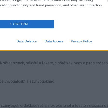
cation functionality and fraud prevention, and other user protection.
bb a csípés. Ennek oka, hogy az izzadság és a tejsav a bőrön á
CONFIRM
időben.
Data Deletion
Data Access
Privacy Policy
 sötét színek, például a fekete, a sötétkék, vagy a piros erőse
sbé „hívogatóak” a szúnyogoknak.
 szúnyogok érdeklődését. Ennek oka lehet a testhő változása é