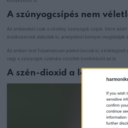
környezettől is.
A szúnyogcsípés nem vélet
Az embereket csak a nőstény szúnyogok csípik. Vérre azért 
érzékszerveik alakultak ki, amelyekkel könnyen megtalálják a
Az emberi test folyamatosan jeleket bocsát ki, a kilélegzett
vagy a szúnyogok számára vonzóbb kombinációt ad le.
A szén-dioxid a legerősebb 
harmonik
If you wish 
sensitive in
confirm you
continue se
information 
further disc