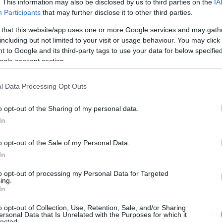
. This information may also be disclosed by us to third parties on the
IA
Participants
that may further disclose it to other third parties.
 that this website/app uses one or more Google services and may gath
including but not limited to your visit or usage behaviour. You may click 
 to Google and its third-party tags to use your data for below specifi
ogle consent section.
l Data Processing Opt Outs
o opt-out of the Sharing of my personal data.
In
o opt-out of the Sale of my Personal Data.
In
to opt-out of processing my Personal Data for Targeted
ing.
In
. Minden kilégzéssel CO₂ kerül a levegőbe, és a szúnyogok err
o opt-out of Collection, Use, Retention, Sale, and/or Sharing
ersonal Data that Is Unrelated with the Purposes for which it
lected.