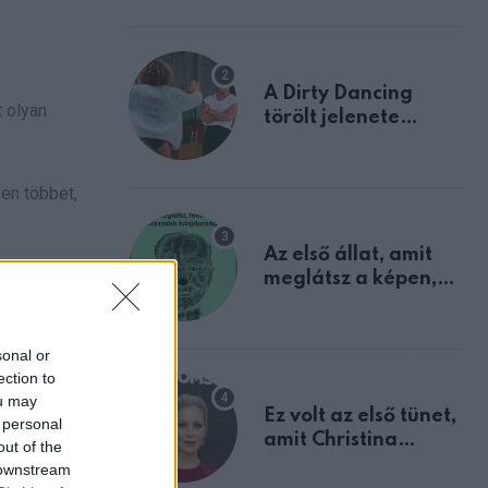
A Dirty Dancing
 olyan
törölt jelenete
megerősíti azt, amit
mindannyian
sejtettünk
űen többet,
Az első állat, amit
meglátsz a képen,
elárulja legrosszabb
tulajdonságodat
sonal or
ection to
ou may
Ez volt az első tünet,
 personal
amit Christina
out of the
Applegate éveken
 downstream
át félreértett, pedig