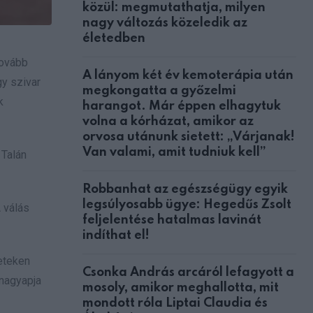
közül: megmutathatja, milyen
nagy változás közeledik az
életedben
tovább
A lányom két év kemoterápia után
gy szivar
megkongatta a győzelmi
k
harangot. Már éppen elhagytuk
volna a kórházat, amikor az
orvosa utánunk sietett: „Várjanak!
Van valami, amit tudniuk kell”
 Talán
Robbanhat az egészségügy egyik
legsúlyosabb ügye: Hegedűs Zsolt
 válás
feljelentése hatalmas lavinát
indíthat el!
geteken
Csonka András arcáról lefagyott a
 nagyapja
mosoly, amikor meghallotta, mit
mondott róla Liptai Claudia és