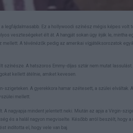
a legfájdalmasabb. Ez a hollywoodi színész mégis képes volt 
yos veszteségeket élt át. A hangját sokan úgy írják le, mintha e
űz mellett. A tévénézők pedig az amerikai vígjátéksorozatok egyi
lt színésze. A hatszoros Emmy-díjas sztár nem mutat lassulást.
gokat kellett átélnie, amiket kevesen.
n-szigeteken. A gyerekkora hamar szétesett, a szülei elváltak. A
szülei mellett.
. A nagyapja mindent jelentett neki. Miután az apja a Virgin-szi
gség és a halál nagyon megviselte. Később arról beszélt, hogy a
t indította el, hogy vele van baj.