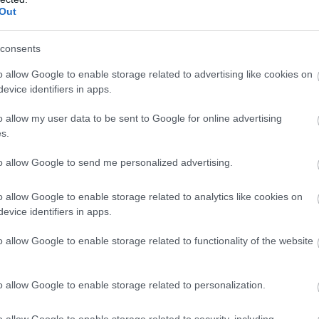
Out
éltestvére, Billy és Stephen, egy búvárbalesetben halt meg. Bill
consents
pott és meghalt. Billy holttestét sosem találták meg.
o allow Google to enable storage related to advertising like cookies on
 vált függőségi gondjait a feldolgozatlan gyásszal. Azt mondta
evice identifiers in apps.
mikor nem tudott megbocsátani magának a húga halála miatt. A leg
o allow my user data to be sent to Google for online advertising
l azoknak, akik hasonló helyzetbe kerülnek, szerinte ilyenkor köz
s.
to allow Google to send me personalized advertising.
zerűbben beszél. Szerinte mindenkivel történik nagy veszteség,
o allow Google to enable storage related to analytics like cookies on
részei, bármennyire igazságtalannak is tűnnek.
evice identifiers in apps.
o allow Google to enable storage related to functionality of the website
úgy fogalmazott, hogy erős benne az elhagyatástól való félelem
o allow Google to enable storage related to personalization.
o allow Google to enable storage related to security, including