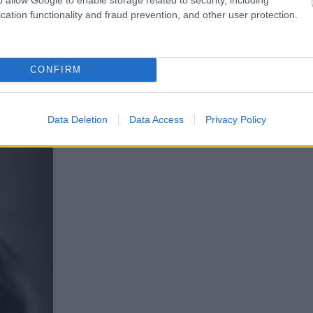
szerepével lett világhírű a Cheers című sorozatban, majd A duma
cation functionality and fraud prevention, and other user protection.
gén színházban kezdett, 1981-ben a Broadwayn is bemutatkozot
-ben jött, amikor átvette Frasier Crane szerepét a Cheersben,
CONFIRM
beírta magát a televízió nagy korszakába. A karakterért több díj
a vitt nevetést.
Data Deletion
Data Access
Privacy Policy