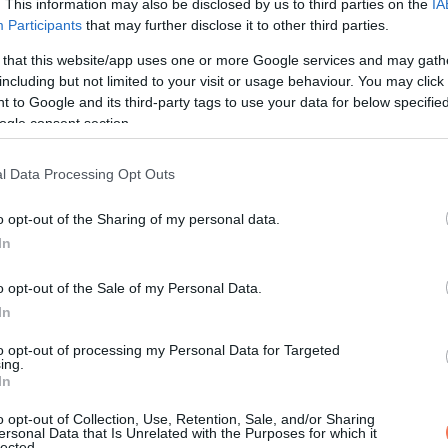
. This information may also be disclosed by us to third parties on the
IA
Participants
that may further disclose it to other third parties.
 that this website/app uses one or more Google services and may gath
gát, Karent Colorado Springsben elrabolta négy férfi, megerősza
including but not limited to your visit or usage behaviour. You may click 
 to Google and its third-party tags to use your data for below specifi
 színészetet New Yorkban.
ogle consent section.
tta, hogy magát hibáztatta, még ha ez nem is racionális. A Karen 
l Data Processing Opt Outs
 el, hanem további kettőért is. Halálbüntetést kapott, amit későb
o opt-out of the Sharing of my personal data.
In
yezési esélyt kapott, levélben fordult a testülethez. Azt írta, ho
olna, és ez majdnem tönkretette.
o opt-out of the Sale of my Personal Data.
In
zélt a húga gyilkosával. Egyszerre volt őszinte és visszafogo
to opt-out of processing my Personal Data for Targeted
badon engedést nem tudja támogatni, mert azt a húga életének
ing.
In
o opt-out of Collection, Use, Retention, Sale, and/or Sharing
ersonal Data that Is Unrelated with the Purposes for which it
tengeren
lected.