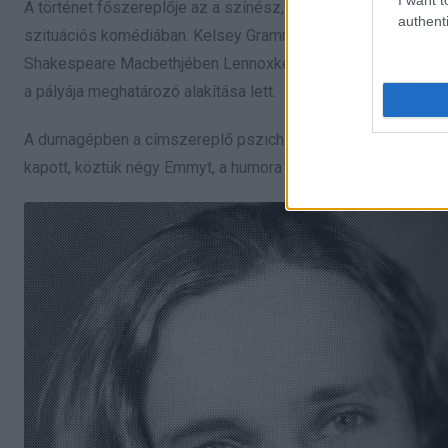
A történet főszereplője az a színész, aki Dr. Frasier Crane 
authenti
szituációs komédiában. Kelsey Grammer a hetvenes évek vé
Shakespeare Macbethjében Lennoxként. A tévés áttörés 1984
a pályája meghatározó alakítása lett.
A dumagépben a címszereplő pszichiátert játszotta, és ezzel 
kapott, köztük négy Emmyt, a humora és a stílusa sok otthonb