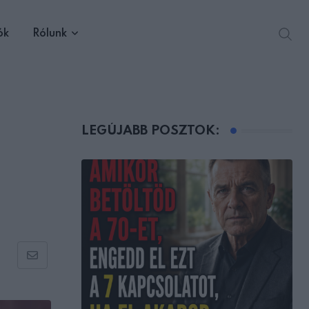
ók
Rólunk
LEGÚJABB POSZTOK:
Share
via
Email