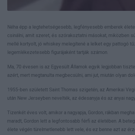
Néha épp a legtehetségesebb, legfényesebb emberek élete 
csinálni, amit szeret, és szórakoztatni másokat, miközben súl
mellé kortyolt, jó whiskey melegítené a lelket egy pattogó t
legemlékezetesebb figurájaként tartják számon.
Ma, 70 évesen is az Egyesült Államok egyik legjobban tiszte
azért, mert megtanulta megbecsülni, ami jut, miután olyan dol
1955-ben született Saint Thomas szigetén, az Amerikai Virgi
után New Jerseyben nevelték, az édesanyja és az anyai nagy
Tizenkét éves volt, amikor a nagyapja, Gordon, rákban meghalt
maradt, Gordon lett a legfontosabb férfi az életében. A bete
élete végén türelmetlenebb lett vele, és ez benne azt az érzés