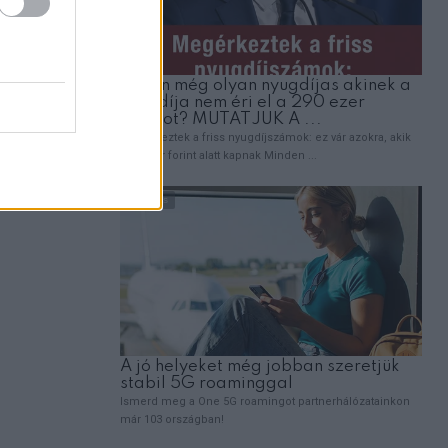
gép című
t,
 ami később
at is