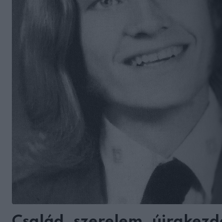
Család, szerelem, újrakezd