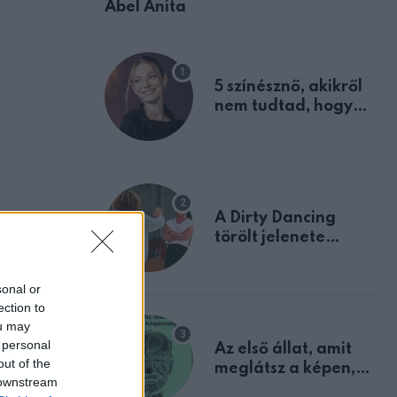
Ábel Anita
5 színésznő, akikről
nem tudtad, hogy
fiúként születtek
A Dirty Dancing
törölt jelenete
megerősíti azt, amit
mindannyian
sonal or
sejtettünk
ection to
ou may
 personal
Az első állat, amit
 Az
out of the
meglátsz a képen,
 downstream
elárulja legrosszabb