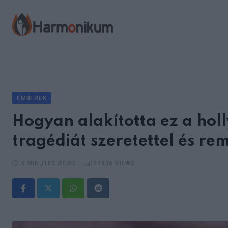
Skip
to
content
EMBEREK
Hogyan alakította ez a hol
tragédiát szeretettel és rem
6 MINUTES READ
22836
VIEWS
Whatsapp
Reddit