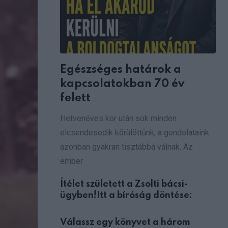
Egészséges határok a
kapcsolatokban 70 év
felett
Hetvenéves kor után sok minden
elcsendesedik körülöttünk, a gondolataink
azonban gyakran tisztábbá válnak. Az
ember
Ítélet született a Zsolti bácsi-
ügyben!Itt a bíróság döntése:
Válassz egy könyvet a három