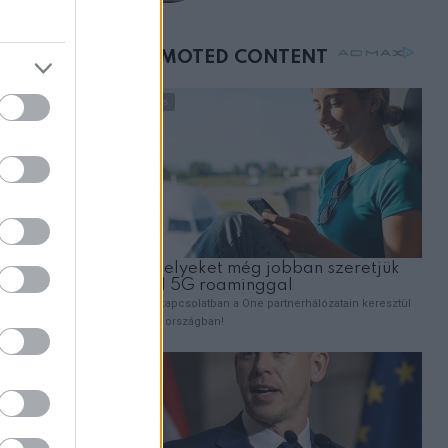
születésnapján –
órákkal később
y nem jött
mellettem ült az első
osztályon
, csak
sötétebb
elebb kell
 ő csak
, mert