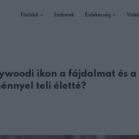
Főoldal
Emberek
Érdekesség
Vide
lywoodi ikon a fájdalmat és a
énnyel teli életté?