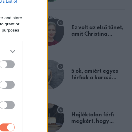
B’s List of
tulajdonságodat
er and store
kolták,
to grant or
Ez volt az első tünet,
ed purposes
amit Christina
Applegate éveken
haláláért
át félreértett, pedig
a szklerózis
b
multiplex
egyértelmű jele volt
5 ok, amiért egyes
gy a hiánya
férfiak a karcsú
nőket részesítik
előnyben
tt. Azt
Hajléktalan férfi
megkért, hogy
vegyek neki kávét a