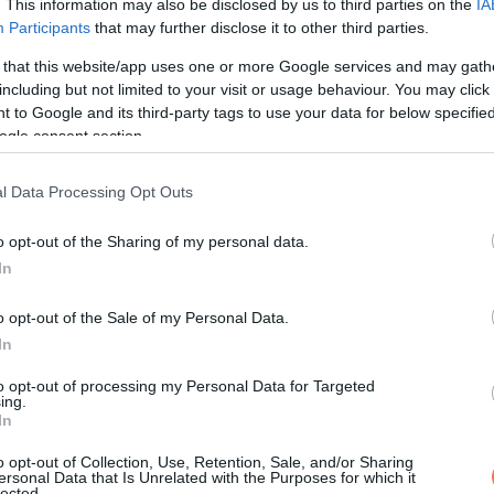
. This information may also be disclosed by us to third parties on the
IA
kapcsolatokba, csak azért, mert a figyelem és a törődés végre 
Participants
that may further disclose it to other third parties.
 that this website/app uses one or more Google services and may gath
including but not limited to your visit or usage behaviour. You may click 
enyhíti, ha van értelme a napjaidnak, vannak kapcsolataid, köz
 to Google and its third-party tags to use your data for below specifi
ogle consent section.
kiszolgáltatottá válsz, és könnyebben irányíthatnak.
l Data Processing Opt Outs
tolsó esélyem”
o opt-out of the Sharing of my personal data.
In
ondolat:
o opt-out of the Sale of my Personal Data.
In
to opt-out of processing my Personal Data for Targeted
ing.
In
o opt-out of Collection, Use, Retention, Sale, and/or Sharing
ersonal Data that Is Unrelated with the Purposes for which it
lected.