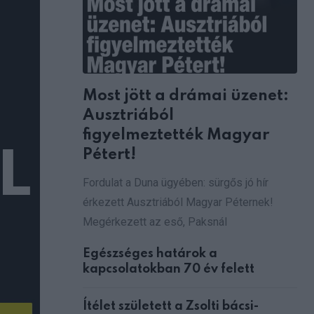
Most jött a drámai üzenet:
Ausztriából
figyelmeztették Magyar
Pétert!
Fordulat a Duna ügyében: sürgős jó hír
érkezett Ausztriából Magyar Péternek!
Megérkezett az eső, Paksnál
Egészséges határok a
kapcsolatokban 70 év felett
Ítélet született a Zsolti bácsi-