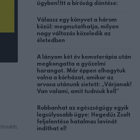
ügyben!Itt a bíróság döntése:
Válassz egy könyvet a három
közül: megmutathatja, milyen
nagy változás közeledik az
életedben
A lányom két év kemoterápia után
megkongatta a győzelmi
harangot. Már éppen elhagytuk
volna a kórházat, amikor az
orvosa utánunk sietett: „Várjanak!
Van valami, amit tudniuk kell”
Robbanhat az egészségügy egyik
legsúlyosabb ügye: Hegedűs Zsolt
feljelentése hatalmas lavinát
ntosabb,
indíthat el!