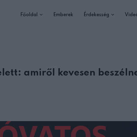
Főoldal
Emberek
Érdekesség
Vide
lett: amiről kevesen beszéln