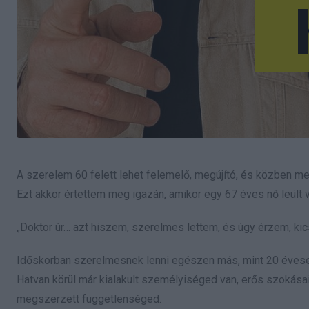
A szerelem 60 felett lehet felemelő, megújító, és közben m
Ezt akkor értettem meg igazán, amikor egy 67 éves nő leült
„Doktor úr… azt hiszem, szerelmes lettem, és úgy érzem, ki
Időskorban szerelmesnek lenni egészen más, mint 20 évese
Hatvan körül már kialakult személyiséged van, erős szokása
megszerzett függetlenséged.