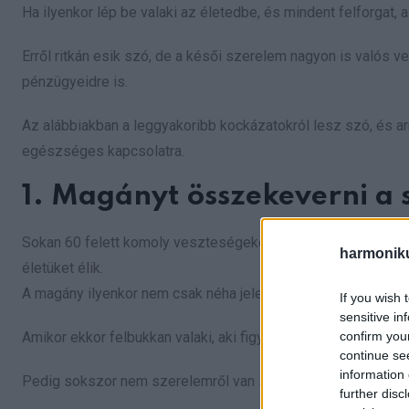
Ha ilyenkor lép be valaki az életedbe, és mindent felforgat, 
Erről ritkán esik szó, de a késői szerelem nagyon is valós 
pénzügyeidre is.
Az alábbiakban a leggyakoribb kockázatokról lesz szó, és ar
egészséges kapcsolatra.
1. Magányt összekeverni a
Sokan 60 felett komoly veszteségeket élnek át; válás, özve
harmonik
életüket élik.
A magány ilyenkor nem csak néha jelentkezik, hanem állandó,
If you wish 
sensitive in
confirm you
Amikor ekkor felbukkan valaki, aki figyelmes, kedves és jel
continue se
information 
Pedig sokszor nem szerelemről van szó, hanem szükségletr
further disc