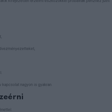
 akik kifejezetten érzelmi eszközökkel próbálnak pénzhez jutni.
,
edvezményezetteket,
l.
v kapcsolat nagyon is gyakran.
szeérni
nettel.