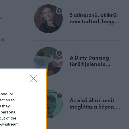
5 színésznő, akikről
 a
nem tudtad, hogy
fiúként születtek
di,
A Dirty Dancing
törölt jelenete
megerősíti azt, amit
aját
mindannyian
sejtettünk
sonal or
ection to
Az első állat, amit
ou may
meglátsz a képen,
 personal
elárulja legrosszabb
out of the
tulajdonságodat
 downstream