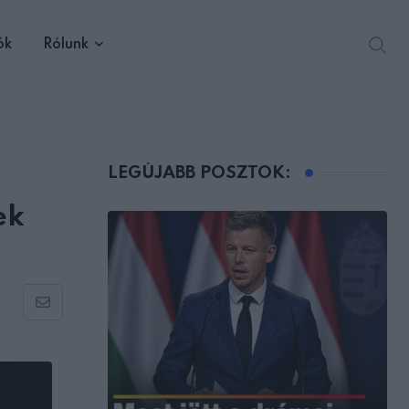
ók
Rólunk
LEGÚJABB POSZTOK:
ek
Share
via
Email