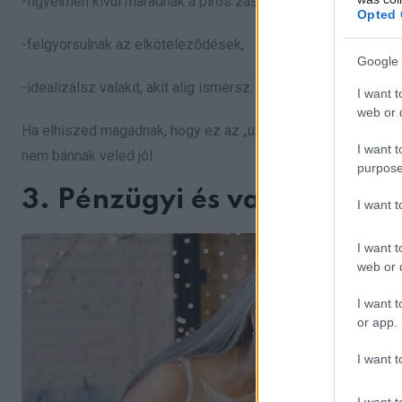
-figyelmen kívül maradnak a piros zászlók,
Opted 
-felgyorsulnak az elköteleződések,
Google 
-idealizálsz valakit, akit alig ismersz.
I want t
web or d
Ha elhiszed magadnak, hogy ez az „utolsó lehetőség”, sok m
I want t
nem bánnak veled jól.
purpose
3. Pénzügyi és vagyoni ko
I want 
I want t
web or d
I want t
or app.
I want t
I want t