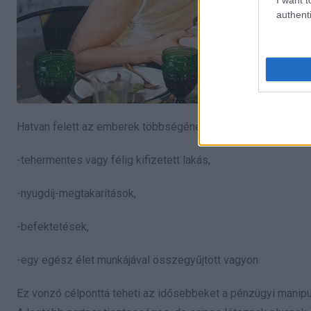
authenti
Hatvan felett az emberek többségének már van mit védenie:
-tehermentes vagy félig kifizetett lakás,
-nyugdíj-megtakarítások,
-befektetések,
-egy egész élet munkájával összegyűjtött vagyon.
Ez vonzó célponttá teheti az idősebbeket a pénzügyi manip