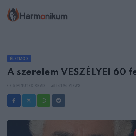
Skip
to
content
ÉLETMÓD
A szerelem VESZÉLYEI 60 fe
5 MINUTES READ
54194
VIEWS
Whatsapp
Reddit