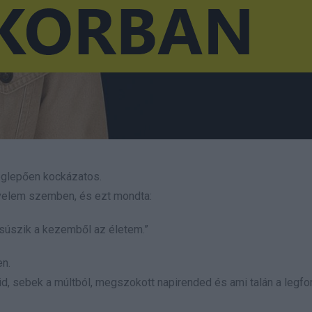
eglepően kockázatos.
 velem szemben, és ezt mondta:
csúszik a kezemből az életem.”
n.
id, sebek a múltból, megszokott napirended és ami talán a legfo