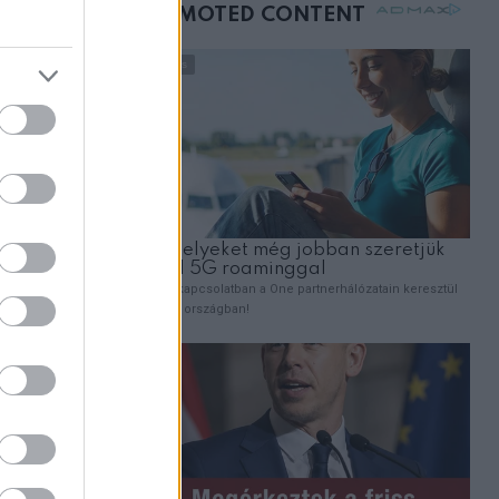
mellettem ült az első
osztályon
sz, ahol