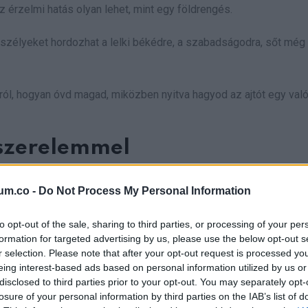
az érzelmi hatás olyan lehet, mint egy földrengés.
veszélyeket hordozhat a lelki békédre, a szabadságodra, sőt még
ról, hogyan óvd magad, miközben nyitva hagyod az ajtót egy való
 szerelemmel
gység, megszakadt barátságok, vagy az, hogy a gyerekek már a s
um.co -
Do Not Process My Personal Information
 mély érzéssé válik.
to opt-out of the sale, sharing to third parties, or processing of your per
formation for targeted advertising by us, please use the below opt-out s
r selection. Please note that after your opt-out request is processed y
en van, az agy sokszor ezt az enyhülést nevezi szerelemnek.
eing interest-based ads based on personal information utilized by us or
disclosed to third parties prior to your opt-out. You may separately opt-
ől.
losure of your personal information by third parties on the IAB’s list of