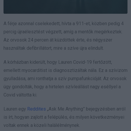
A férje azonnal cselekedett, hívta a 911-et, közben pedig 4
percig újraélesztést végzett, amíg a mentők megérkeztek.
Az orvosok 24 percen át küzdöttek érte, és négyszer
használtak defibrillátort, mire a szíve újra elindult.
A kórházban kiderült, hogy Lauren Covid-19 fertőzött,
emellett myocarditist is diagnosztizáltak nála. Ez a szívizom
gyulladása, ami ronthatja a szív pumpafunkcióját. Az orvosok
úgy gondolták, hogy a hirtelen szívleállást nagy eséllyel a
Covid váltotta ki.
Lauren egy
Reddites
„Ask Me Anything” bejegyzésben arról
is írt, hogyan zajlott a felépülés, és milyen következményei
voltak ennek a közeli halálélménynek.