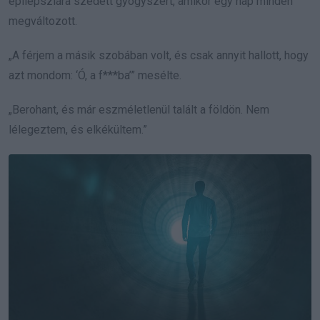
epilepsziára szedett gyógyszert, amikor egy nap minden
megváltozott.
„A férjem a másik szobában volt, és csak annyit hallott, hogy
azt mondom: ‘Ó, a f***ba’” mesélte.
„Berohant, és már eszméletlenül talált a földön. Nem
lélegeztem, és elkékültem.”