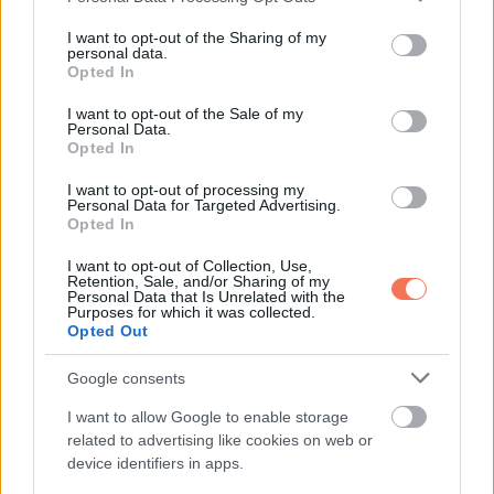
services and may gather and store information including but
beültetett defibrillátor a testemben, és mi mindent éltem át.”
not limited to your visit or usage behaviour. You may click to
I want to opt-out of the Sharing of my
personal data.
grant or deny consent to Google and its third-party tags to
„Amikor azt mondják, hogy jól nézek ki, vagy hogy sokkal
Opted In
use your data for below specified purposes in below Google
jobban vagyok, az számomra kísérteties. Nem érzem
consent section.
I want to opt-out of the Sale of my
Personal Data.
magam ugyanannak az embernek, és folyamatosan
Opted In
tudatában vagyok annak, amin keresztülmentem.”
I want to opt-out of processing my
Personal Data for Targeted Advertising.
Opted In
I want to opt-out of Collection, Use,
Retention, Sale, and/or Sharing of my
Personal Data that Is Unrelated with the
Purposes for which it was collected.
Opted Out
Google consents
I want to allow Google to enable storage
related to advertising like cookies on web or
device identifiers in apps.