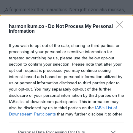
„A férjemmel ketten maradtunk. Nem jött szociális munkás,
hogy elmondja, hogyan kérhetnék rokkantságit, pedig az
Egyesült Államokban szívleállás után ezt nagyon nehéz
harmonikum.co -
Do Not Process My Personal
Information
megkapni. Annyira bonyolult, hogy bele sem kezdtem, pedig
most nem tudok dolgozni. Az orvosoknak alkalmanként 10
If you wish to opt-out of the sale, sharing to third parties, or
percük van rád, úgyhogy a kérdéseim nagy részére
processing of your personal or sensitive information for
targeted advertising by us, please use the below opt-out
magamnak kerestem választ, más túlélőktől kértem
section to confirm your selection. Please note that after your
segítséget. Velük sem könnyű kapcsolatba lépni, mert nem
opt-out request is processed you may continue seeing
vagyunk túl sokan.”
interest-based ads based on personal information utilized by
us or personal information disclosed to third parties prior to
your opt-out. You may separately opt-out of the further
Úgy érzi, az élete teljesen kettétört.
disclosure of your personal information by third parties on the
IAB’s list of downstream participants. This information may
„Olyan, mintha az első életem februárban véget ért volna, és
also be disclosed by us to third parties on the
IAB’s List of
egy másikba ébredtem volna bele. Az emberek azt hiszik,
Downstream Participants
that may further disclose it to other
third parties.
hogy jobban vagyok, mert már tudok járni, sőt túrázni is,
lassan ugyan, de megy. Nem feltétlen tudják, hogy van egy
Please note that this website/app uses one or more Google
Personal Data Processing Opt Outs