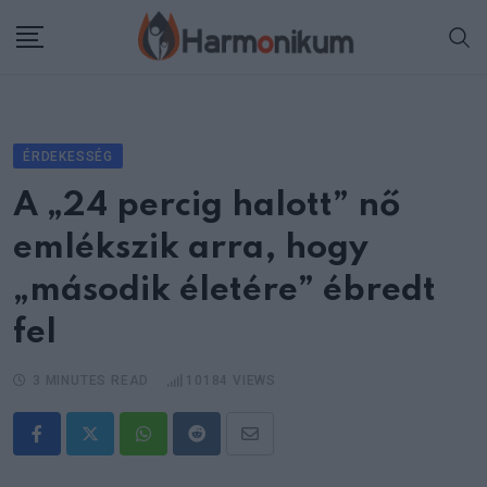
Skip
to
content
ÉRDEKESSÉG
A „24 percig halott” nő
emlékszik arra, hogy
„második életére” ébredt
fel
3 MINUTES READ
10184
VIEWS
Whatsapp
Reddit
Share
via