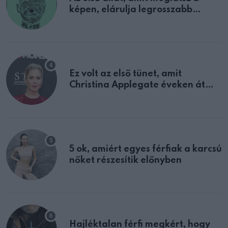
képen, elárulja legrosszabb
tulajdonságodat
Ez volt az első tünet, amit
Christina Applegate éveken át
félreértett, pedig a szklerózis
multiplex egyértelmű jele volt
5 ok, amiért egyes férfiak a karcsú
nőket részesítik előnyben
Hajléktalan férfi megkért, hogy