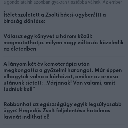
a gondolataink azonban gyakran tisztábbá válnak. Az ember
Ítélet született a Zsolti bácsi-ügyben!Itt a
bíróság döntése:
Válassz egy könyvet a három közül:
megmutathatja, milyen nagy változás közeledik
az életedben
A lányom két év kemoterápia után
megkongatta a győzelmi harangot. Már éppen
elhagytuk volna a kórházat, amikor az orvosa
utánunk sietett: „Várjanak! Van valami, amit
tudniuk kell”
Robbanhat az egészségügy egyik legsúlyosabb
ügye: Hegedűs Zsolt feljelentése hatalmas
lavinát indíthat el!