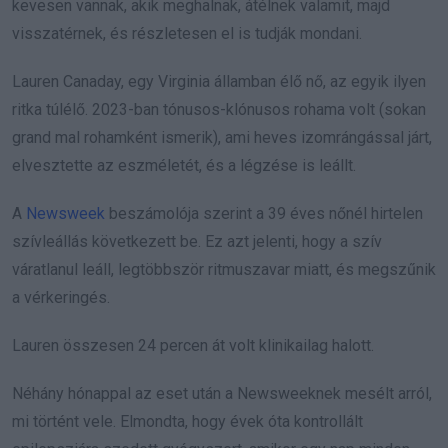
kevesen vannak, akik meghalnak, átélnek valamit, majd
visszatérnek, és részletesen el is tudják mondani.
Lauren Canaday, egy Virginia államban élő nő, az egyik ilyen
ritka túlélő. 2023-ban tónusos-klónusos rohama volt (sokan
grand mal rohamként ismerik), ami heves izomrángással járt,
elvesztette az eszméletét, és a légzése is leállt.
A
Newsweek
beszámolója szerint a 39 éves nőnél hirtelen
szívleállás következett be. Ez azt jelenti, hogy a szív
váratlanul leáll, legtöbbször ritmuszavar miatt, és megszűnik
a vérkeringés.
Lauren összesen 24 percen át volt klinikailag halott.
Néhány hónappal az eset után a Newsweeknek mesélt arról,
mi történt vele. Elmondta, hogy évek óta kontrollált