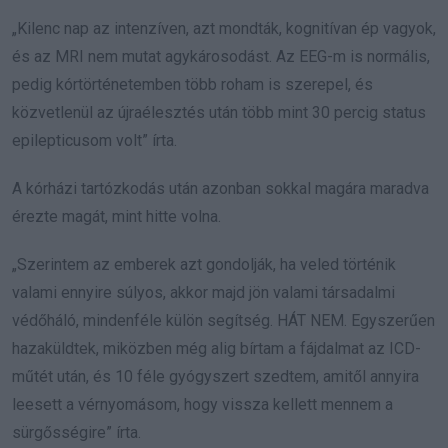
„Kilenc nap az intenzíven, azt mondták, kognitívan ép vagyok,
és az MRI nem mutat agykárosodást. Az EEG-m is normális,
pedig kórtörténetemben több roham is szerepel, és
közvetlenül az újraélesztés után több mint 30 percig status
epilepticusom volt” írta.
A kórházi tartózkodás után azonban sokkal magára maradva
érezte magát, mint hitte volna.
„Szerintem az emberek azt gondolják, ha veled történik
valami ennyire súlyos, akkor majd jön valami társadalmi
védőháló, mindenféle külön segítség. HÁT NEM. Egyszerűen
hazaküldtek, miközben még alig bírtam a fájdalmat az ICD-
műtét után, és 10 féle gyógyszert szedtem, amitől annyira
leesett a vérnyomásom, hogy vissza kellett mennem a
sürgősségire” írta.