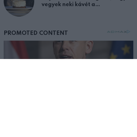
vegyek neki kávét a
születésnapján – órákkal később
mellettem ült az első osztályon