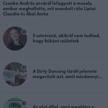
Csonka András arcáról lefagyott a mosoly,
amikor meghallotta, mit mondott róla Liptai
Claudia és Ábel Anita
5 színésznő, akikről nem tudtad,
hogy fiúként születtek
A Dirty Dancing törölt jelenete
megerősíti azt, amit mindannyian
sejtettünk
Az első állat, amit meglátsz a