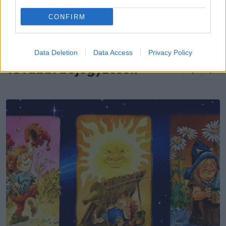
A szerelem VESZÉLYEI 60 felett: amiről
kevesen beszélnek
CONFIRM
Data Deletion
Data Access
Privacy Policy
További bejegyzések