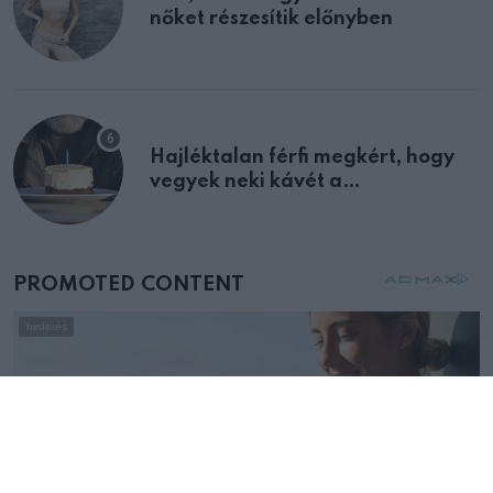
nőket részesítik előnyben
Hajléktalan férfi megkért, hogy
vegyek neki kávét a
születésnapján – órákkal később
mellettem ült az első osztályon