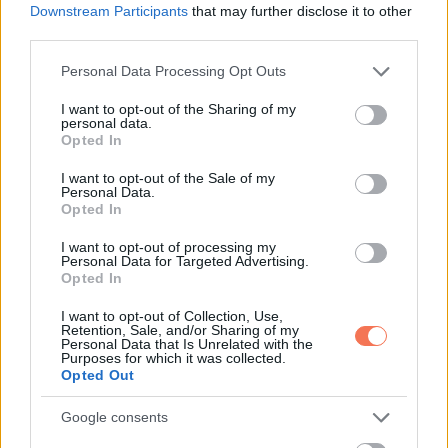
Downstream Participants
that may further disclose it to other
megmutatod, milyen az erő, ha együtt jár együttérzéssel.
third parties.
Néha a leghalkabb hang mozgatja meg a legtöbbet, és épp
Please note that this website/app uses one or more Google
Personal Data Processing Opt Outs
az a hang az, amelyikre a leginkább szükség van.
services and may gather and store information including but
not limited to your visit or usage behaviour. You may click to
I want to opt-out of the Sharing of my
personal data.
grant or deny consent to Google and its third-party tags to
Opted In
use your data for below specified purposes in below Google
Oszd meg ezt a posztot:
consent section.
I want to opt-out of the Sale of my
Personal Data.
Opted In
Whatsapp
Reddit
Share
I want to opt-out of processing my
via
Personal Data for Targeted Advertising.
Opted In
Email
I want to opt-out of Collection, Use,
Retention, Sale, and/or Sharing of my
Personal Data that Is Unrelated with the
Purposes for which it was collected.
Opted Out
ELŐZŐ POSZT
A szerelem VESZÉLYEI 60 felett: amiről
Google consents
kevesen beszélnek