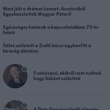
Most jött a drámai üzenet: Ausztriából
figyelmeztették Magyar Pétert!
Egészséges határok a kapcsolatokban 70 év
felett
Ítélet született a Zsolti bácsi-ügyben!Itt a
bíróság döntése:
5 színésznő, akikről nem tudtad,
hogy fiúként születtek
A Dirty Dancing törölt jelenete