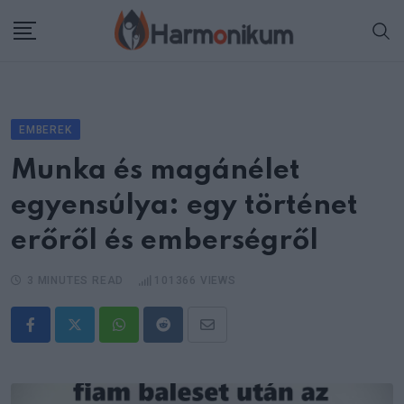
Skip
to
content
EMBEREK
Munka és magánélet
egyensúlya: egy történet
erőről és emberségről
3 MINUTES READ
101366
VIEWS
Whatsapp
Reddit
Share
via
Email