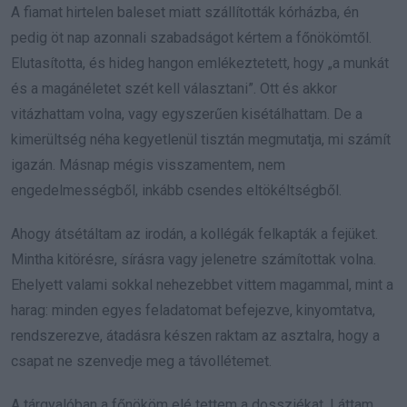
A fiamat hirtelen baleset miatt szállították kórházba, én
pedig öt nap azonnali szabadságot kértem a főnökömtől.
Elutasította, és hideg hangon emlékeztetett, hogy „a munkát
és a magánéletet szét kell választani”. Ott és akkor
vitázhattam volna, vagy egyszerűen kisétálhattam. De a
kimerültség néha kegyetlenül tisztán megmutatja, mi számít
igazán. Másnap mégis visszamentem, nem
engedelmességből, inkább csendes eltökéltségből.
Ahogy átsétáltam az irodán, a kollégák felkapták a fejüket.
Mintha kitörésre, sírásra vagy jelenetre számítottak volna.
Ehelyett valami sokkal nehezebbet vittem magammal, mint a
harag: minden egyes feladatomat befejezve, kinyomtatva,
rendszerezve, átadásra készen raktam az asztalra, hogy a
csapat ne szenvedje meg a távollétemet.
A tárgyalóban a főnököm elé tettem a dossziékat. Láttam