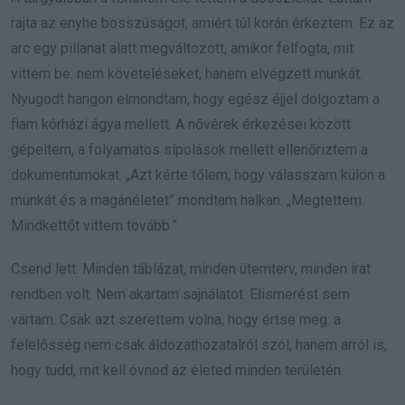
rajta az enyhe bosszúságot, amiért túl korán érkeztem. Ez az
arc egy pillanat alatt megváltozott, amikor felfogta, mit
vittem be: nem követeléseket, hanem elvégzett munkát.
Nyugodt hangon elmondtam, hogy egész éjjel dolgoztam a
fiam kórházi ágya mellett. A nővérek érkezései között
gépeltem, a folyamatos sípolások mellett ellenőriztem a
dokumentumokat. „Azt kérte tőlem, hogy válasszam külön a
munkát és a magánéletet” mondtam halkan. „Megtettem.
Mindkettőt vittem tovább.”
Csend lett. Minden táblázat, minden ütemterv, minden irat
rendben volt. Nem akartam sajnálatot. Elismerést sem
vártam. Csak azt szerettem volna, hogy értse meg: a
felelősség nem csak áldozathozatalról szól, hanem arról is,
hogy tudd, mit kell óvnod az életed minden területén.