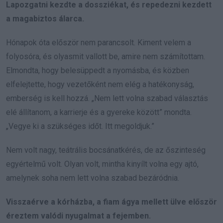
Lapozgatni kezdte a dossziékat, és repedezni kezdett
a magabiztos álarca.
Hónapok óta először nem parancsolt. Kiment velem a
folyosóra, és olyasmit vallott be, amire nem számítottam.
Elmondta, hogy belesüppedt a nyomásba, és közben
elfelejtette, hogy vezetőként nem elég a hatékonyság,
emberség is kell hozzá. „Nem lett volna szabad választás
elé állítanom, a karrierje és a gyereke között” mondta.
„Vegye ki a szükséges időt. Itt megoldjuk.”
Nem volt nagy, teátrális bocsánatkérés, de az őszinteség
egyértelmű volt. Olyan volt, mintha kinyílt volna egy ajtó,
amelynek soha nem lett volna szabad bezáródnia.
Visszaérve a kórházba, a fiam ágya mellett ülve először
éreztem valódi nyugalmat a fejemben.