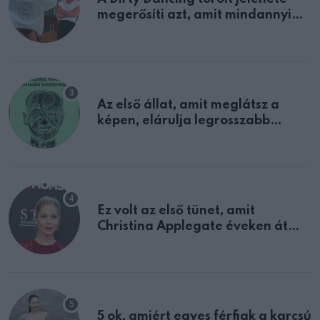
megerősíti azt, amit mindannyian
sejtettünk
Az első állat, amit meglátsz a
képen, elárulja legrosszabb
tulajdonságodat
Ez volt az első tünet, amit
Christina Applegate éveken át
félreértett, pedig a szklerózis
multiplex egyértelmű jele volt
5 ok, amiért egyes férfiak a karcsú