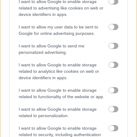
I want to allow Google to enable storage
related to advertising like cookies on web or
device identifiers in apps.
I want to allow my user data to be sent to
Google for online advertising purposes.
KÖVETKEZŐ POSZT
I want to allow Google to send me
Egy 5 éves kislány erős hasfájásra
personalized advertising.
panaszkodott, és amikor édesanyja elvitte
a kórházba vizsgálatra, az orvos hirtelen
I want to allow Google to enable storage
azt mondta: „Asszonyom, azonnal hívom a
related to analytics like cookies on web or
rendőrséget!”
device identifiers in apps.
I want to allow Google to enable storage
related to functionality of the website or app.
I want to allow Google to enable storage
További bejegyzések
related to personalization.
I want to allow Google to enable storage
related to security, including authentication