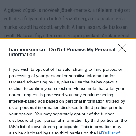
A gépek zúgtak, a nővérek jöttek-mentek, a félelem még ott
volt, de a folyamatos belső feszültség, ami a család és a
munka között húzódott, enyhült. A fiam lassan, de biztosan
javult. Hálásan figyeltem minden apró javulást. Amikor végül
visszatértem az irodába, mintha más helyre érkeztem volna.
harmonikum.co -
Do Not Process My Personal
Information
Az emberek kedvesen köszöntek. A megbeszélések elején
már nem csak a határidőkről volt szó, hanem egyszerű,
If you wish to opt-out of the sale, sharing to third parties, or
emberi kérdésekkel kezdtünk. A korábban rideg főnököm is
processing of your personal or sensitive information for
targeted advertising by us, please use the below opt-out
megváltozott. Kissé lágyabb lett, több szünetet tartott,
section to confirm your selection. Please note that after your
figyelt az arcokra, rájött, hogy a határidők mögött emberek
opt-out request is processed you may continue seeing
vannak.
interest-based ads based on personal information utilized by
us or personal information disclosed to third parties prior to
your opt-out. You may separately opt-out of the further
Végül arra jutottam, hogy a változás nem mindig kiabálásból
disclosure of your personal information by third parties on the
vagy látványos konfliktusból születik. Sokszor abból fakad,
IAB’s list of downstream participants. This information may
hogy csendben, de határozottan kiállsz magadért, és
also be disclosed by us to third parties on the
IAB’s List of