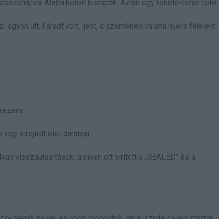
sszehajtva. Alatta kötött kiscipők. Aztán egy fekete-fehér fotó.
i ágyon ült. Fáradt volt, ijedt, a szemében valami nyers félelem.
 kezem.
gy elrejtett élet darabjai.
olyan visszautasítások, amiken ott virított a „SEALED” és a
ügynökségek nevei, és rövid mondatok, amik szinte belém martak.