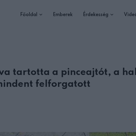
Főoldal
Emberek
Érdekesség
Vide
tartotta a pinceajtót, a ha
mindent felforgatott