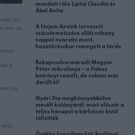
mondott róla Liptai Claudia és
Ábel Anita
előtt, ami
A férjem ikreink tervezett
 titok vár,
császármetszése előtt néhány
nappal nyaralni ment,
hazatérésekor remegett a térde
evetem.
Bekapcsolva maradt Magyar
alt. A
Péter mikrofonja – a Fidesz
botrányt remélt, de valami más
derült ki!
más pite,
Nyári Dia megkönnyebbülve
mesélt kislányáról: most először a
teljes hónapot a kórházon kívül
töltötték
, soha,
Örökbe fogadtam két ikerlányt,