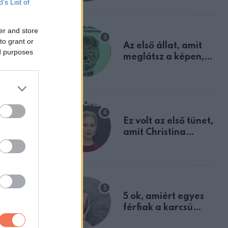
B’s List of
mindannyian
sejtettünk
er and store
to grant or
Az első állat, amit
ed purposes
meglátsz a képen,
elárulja legrosszabb
tulajdonságodat
Ez volt az első tünet,
amit Christina
Applegate éveken
át félreértett, pedig
a szklerózis
multiplex
egyértelmű jele volt
5 ok, amiért egyes
férfiak a karcsú
nőket részesítik