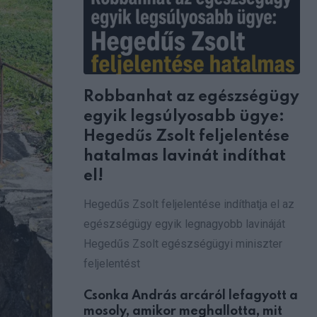
Robbanhat az egészségügy
egyik legsúlyosabb ügye:
Hegedűs Zsolt feljelentése
hatalmas lavinát indíthat
el!
Hegedűs Zsolt feljelentése indíthatja el az
egészségügy egyik legnagyobb lavináját
Hegedűs Zsolt egészségügyi miniszter
feljelentést
Csonka András arcáról lefagyott a
mosoly, amikor meghallotta, mit