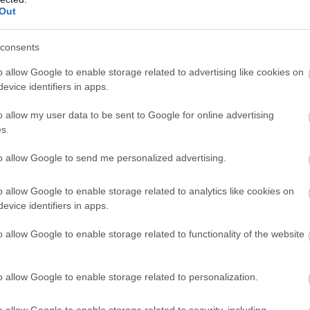
Out
 távoli rokonok, akik csak annyit mondtak: „Csinálj, amit jónak lá
consents
 volt, mintha megállt volna az idő. A függönyök pont úgy álltak, 
o allow Google to enable storage related to advertising like cookies on
evice identifiers in apps.
o allow my user data to be sent to Google for online advertising
tt maradt a halvány, édes illata.
s.
to allow Google to send me personalized advertising.
őkerült egy harmadikos rajzom, egy repedt fotó anyukámról kislá
o allow Google to enable storage related to analytics like cookies on
evice identifiers in apps.
o allow Google to enable storage related to functionality of the website
ceajtót néztem.
egyetlen titok, amit a nagyi magával vitt. Csakhogy most már nem
o allow Google to enable storage related to personalization.
o allow Google to enable storage related to security, including