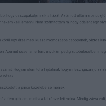
b, hogy összepakoljam a kis házát. Aztán ott álltam a pinceajtó 
nekem kell lemenni. Nem számítottam rá, hogy odalent egy olyan
.
m körül egy érzelmes, kusza nyomozásba csöppenek, biztos kin
mben. Apámat sose ismertem, anyukám pedig autóbalesetben megh
számít. Hogyan élem túl a fájdalmat, hogyan lesz igazán jó az al
e nézek.
agaszkodott: a pince közelébe se menjek.
héz, fém ajtó, ami mintha a fal része lett volna. Mindig zárva volt