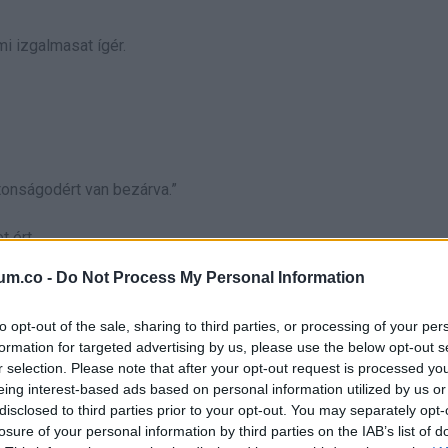
i izgalmasat ígér.
ztonságodért van bezárva.”
 ért.
um.co -
Do Not Process My Personal Information
el sem tűnt, hogy ott van.
to opt-out of the sale, sharing to third parties, or processing of your per
 a pincében, hanem egy egész életet rejtegetett.
formation for targeted advertising by us, please use the below opt-out s
r selection. Please note that after your opt-out request is processed y
azamentem hozzá, hogy kicsit feltöltődjek. Aztán megismertem 
eing interest-based ads based on personal information utilized by us or
tköznapi dolgok, bevásárlás, festékminták, tervek.
disclosed to third parties prior to your opt-out. You may separately opt-
losure of your personal information by third parties on the IAB’s list of