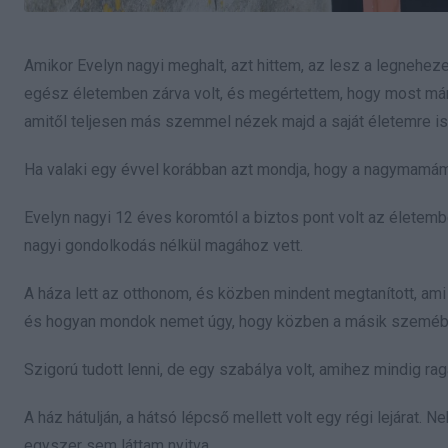
Amikor Evelyn nagyi meghalt, azt hittem, az lesz a legnehezeb
egész életemben zárva volt, és megértettem, hogy most már 
amitől teljesen más szemmel nézek majd a saját életemre is
Ha valaki egy évvel korábban azt mondja, hogy a nagymamá
Evelyn nagyi 12 éves koromtól a biztos pont volt az élete
nagyi gondolkodás nélkül magához vett.
A háza lett az otthonom, és közben mindent megtanított, ami 
és hogyan mondok nemet úgy, hogy közben a másik szeméb
Szigorú tudott lenni, de egy szabálya volt, amihez mindig r
A ház hátulján, a hátsó lépcső mellett volt egy régi lejárat. Ne
egyszer sem láttam nyitva.