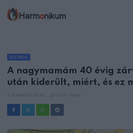
Skip
to
content
ÉLETMÓD
A nagymamám 40 évig zárva 
után kiderült, miért, és ez 
8 MINUTES READ
121297
VIEWS
Whatsapp
Reddit