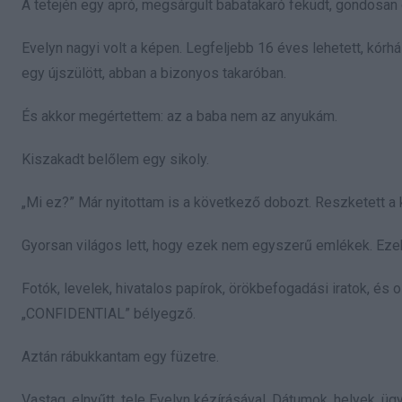
A tetején egy apró, megsárgult babatakaró feküdt, gondosan ö
Evelyn nagyi volt a képen. Legfeljebb 16 éves lehetett, kórház
egy újszülött, abban a bizonyos takaróban.
És akkor megértettem: az a baba nem az anyukám.
Kiszakadt belőlem egy sikoly.
„Mi ez?” Már nyitottam is a következő dobozt. Reszketett a
Gyorsan világos lett, hogy ezek nem egyszerű emlékek. Ezek e
Fotók, levelek, hivatalos papírok, örökbefogadási iratok, és 
„CONFIDENTIAL” bélyegző.
Aztán rábukkantam egy füzetre.
Vastag, elnyűtt, tele Evelyn kézírásával. Dátumok, helyek, 