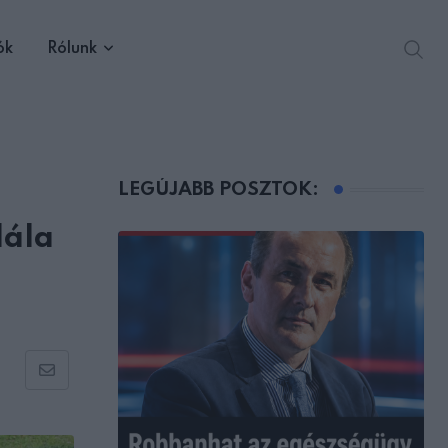
ók
Rólunk
LEGÚJABB POSZTOK:
lála
Share
via
Email