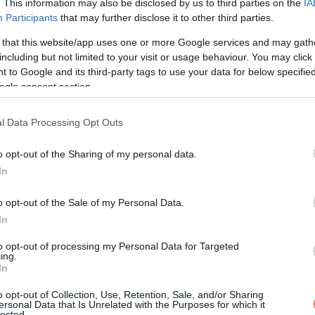
. This information may also be disclosed by us to third parties on the
IA
csak lassult. Aztán valami megváltozott.
Participants
that may further disclose it to other third parties.
adtság. Ha rákérdeztem, legyintett.
 that this website/app uses one or more Google services and may gath
including but not limited to your visit or usage behaviour. You may click 
 to Google and its third-party tags to use your data for below specifi
ogle consent section.
onyhában, a tornácon ülés hirtelen „túl sok” lett.
l Data Processing Opt Outs
o opt-out of the Sharing of my personal data.
In
t.”
o opt-out of the Sale of my Personal Data.
apjára.
In
elt, én meg próbáltam felfogni, hogy a nagyi tényleg nincs többé.
to opt-out of processing my Personal Data for Targeted
ing.
In
, aztán mindenki hazament, és maradtam én, a kulcsokkal és a
o opt-out of Collection, Use, Retention, Sale, and/or Sharing
ersonal Data that Is Unrelated with the Purposes for which it
lected.