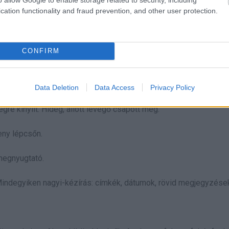
cation functionality and fraud prevention, and other user protection.
y még vannak ott lent dolgai.”
CONFIRM
Data Deletion
Data Access
Privacy Policy
égre kinyílt. Hideg, állott levegő csapott meg.
eny lépcsőn.
megnyugtató.
Mindegyiken nagyi-kézírás: címkék, dátumok, rövid megjegyzése