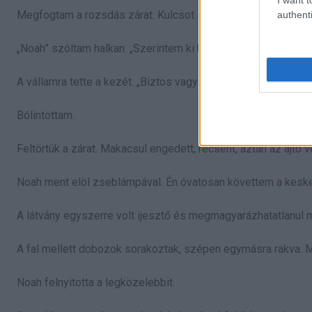
Megfogtam a rozsdás zárat. Kulcsot sose láttam hozzá.
authenti
„Noah” szóltam halkan. „Szerintem ki kell nyitnunk. Lehet, hog
A vállamra tette a kezét. „Biztos vagy benne?”
Bólintottam.
Feltörtük a zárat. Makacsul engedett, recsent, aztán az ajtó v
Noah ment elöl zseblámpával. Én óvatosan követtem a kesk
A látvány egyszerre volt ijesztő és megmagyarázhatatlanul 
A fal mellett dobozok sorakoztak, szépen egymásra rakva. 
Noah felnyitotta a legközelebbit.