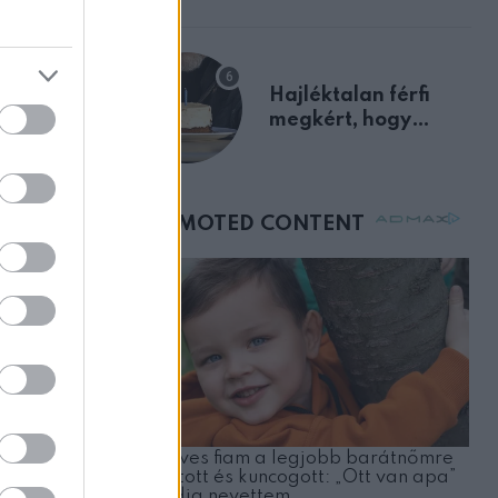
előnyben
tsz a
Hajléktalan férfi
ahogy a
megkért, hogy
vegyek neki kávét a
születésnapján –
órákkal később
mellettem ült az első
osztályon
nyként, és
 volt itt,