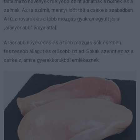
tartalmazó növények mélyebb színt adhatnak a bőrnek és a
zsírnak. Az is számít, mennyi időt tölt a csirke a szabadban.
A fű, a rovarok és a több mozgás gyakran együtt jár a
„aranyosabb” árnyalattal.
A lassabb növekedés és a több mozgás sok esetben
feszesebb állagot és erősebb ízt ad. Sokak szerint ez az a
csirkeíz, amire gyerekkorukból emlékeznek.