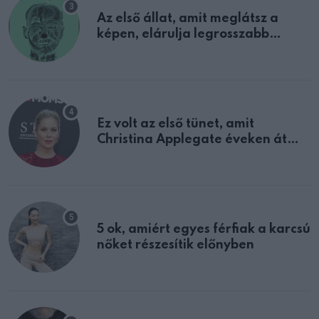
Az első állat, amit meglátsz a
képen, elárulja legrosszabb
tulajdonságodat
Ez volt az első tünet, amit
Christina Applegate éveken át
félreértett, pedig a szklerózis
multiplex egyértelmű jele volt
5 ok, amiért egyes férfiak a karcsú
nőket részesítik előnyben