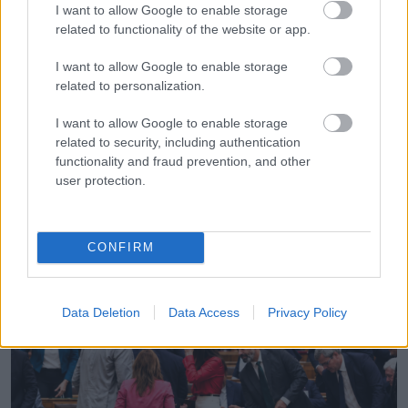
I want to allow Google to enable storage
related to functionality of the website or app.
I want to allow Google to enable storage
KÖVETKEZŐ POSZT
related to personalization.
A szomszéd megkérte a fiamat, hogy
I want to allow Google to enable storage
lapátoljon havat napi 10 dollárért, aztán
related to security, including authentication
nem akart fizetni, én pedig adtam neki egy
functionality and fraud prevention, and other
leckét, amit nem felejt el
user protection.
CONFIRM
További bejegyzések
Data Deletion
Data Access
Privacy Policy