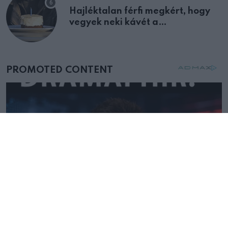
Hajléktalan férfi megkért, hogy
vegyek neki kávét a
születésnapján – órákkal később
mellettem ült az első osztályon