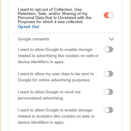
benyomás, a többit a címke és a saját érzékeid mondják el.
I want to opt-out of Collection, Use,
Retention, Sale, and/or Sharing of my
Personal Data that Is Unrelated with the
Purposes for which it was collected.
Opted Out
Oszd meg ezt a posztot:
Google consents
Whatsapp
Reddit
Share
I want to allow Google to enable storage
related to advertising like cookies on web or
via
device identifiers in apps.
Email
I want to allow my user data to be sent to
Google for online advertising purposes.
I want to allow Google to send me
ELŐZŐ POSZT
personalized advertising.
A nagymamám 40 évig zárva tartotta a
pinceajtót, a halála után kiderült, miért, és
I want to allow Google to enable storage
ez mindent felforgatott
related to analytics like cookies on web or
device identifiers in apps.