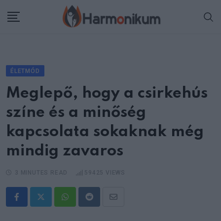
Skip
to
content
ÉLETMÓD
Meglepő, hogy a csirkehús
színe és a minőség
kapcsolata sokaknak még
mindig zavaros
3 MINUTES READ
59425
VIEWS
Whatsapp
Reddit
Share
via