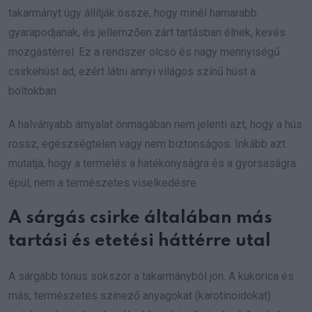
takarmányt úgy állítják össze, hogy minél hamarabb
gyarapodjanak, és jellemzően zárt tartásban élnek, kevés
mozgástérrel. Ez a rendszer olcsó és nagy mennyiségű
csirkehúst ad, ezért látni annyi világos színű húst a
boltokban.
A halványabb árnyalat önmagában nem jelenti azt, hogy a hús
rossz, egészségtelen vagy nem biztonságos. Inkább azt
mutatja, hogy a termelés a hatékonyságra és a gyorsaságra
épül, nem a természetes viselkedésre.
A sárgás csirke általában más
tartási és etetési háttérre utal
A sárgább tónus sokszor a takarmányból jön. A kukorica és
más, természetes színező anyagokat (karotinoidokat)