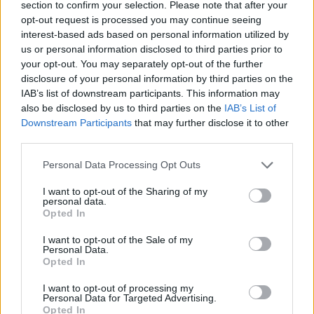
állatjóléti elvekről adhatnak támpontot. Ezek nem csak etikai
section to confirm your selection. Please note that after your
opt-out request is processed you may continue seeing
kérdések, a végeredményt, az ízt és az állagot is
interest-based ads based on personal information utilized by
befolyásolhatják.
us or personal information disclosed to third parties prior to
your opt-out. You may separately opt-out of the further
A frissességet is érdemes figyelni. A friss csirkének enyhe,
disclosure of your personal information by third parties on the
IAB’s list of downstream participants. This information may
tiszta szaga van, és tapintásra feszes. A savanykás,
also be disclosed by us to third parties on the
IAB’s List of
kellemetlen, kénes szag romlásra utal, függetlenül attól,
Downstream Participants
that may further disclose it to other
hogy a hús világos vagy sárgás. Sütés és főzés után pedig
third parties.
az íz és a szaftosság dönt, ezekre a tartás és az etetés
Please note that this website/app uses one or more Google
Personal Data Processing Opt Outs
általában nagyobb hatással van, mint a látvány.
services and may gather and store information including but
not limited to your visit or usage behaviour. You may click to
I want to opt-out of the Sharing of my
personal data.
grant or deny consent to Google and its third-party tags to
Nincs egyetlen „jó” csirkeszín. A legjobb választás attól
Opted In
use your data for below specified purposes in below Google
függ, mi a fontos neked, mennyit szánsz rá, és mit főzöl
consent section.
I want to opt-out of the Sale of my
belőle. Van, amikor a gyors vacsora számít. Máskor az íz.
Personal Data.
Opted In
Megint máskor az állattartás módja.
I want to opt-out of processing my
Personal Data for Targeted Advertising.
A húsospult tele van apró jelekkel. A szín csak az első
Opted In