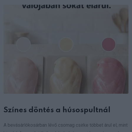
Email
Színes döntés a húsospultnál
A bevásárlókosárban lévő csomag csirke többet árul el, mint