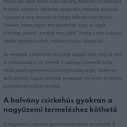
hinnéd. Az egyik tálcán a hús halvány, majdnem rózsaszínes.
A másik szemmel láthatóan sárgásabb, mélyebb árnyalatú.
Ugyanaz a rész, hasonló ár, mégis teljesen más látvány.
Ilyenkor sokan rögtön arra gondolnak, hogy az egyik
biztosan „kezelt”, a másik meg „jobb”. Pedig a szín sokszor
inkább benyomást kelt, mintsem biztos választ ad.
Az emberek ösztönösen a külseje alapján ítélik meg az ételt.
A csirkehúsnál is ez történik. Csakhogy a baromfi színe
ritkán jelent egyértelmű minőségi különbséget. Többnyire
arról ad jelet, hogyan tartották a madarat, mit evett, és milyen
körülmények között nevelték.
A halvány csirkehús gyakran a
nagyüzemi termeléshez köthető
A nagyüzemi csirkéket gyors növekedésre tenyésztik. A