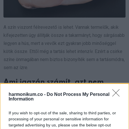
A szín viszont félrevezető is lehet. Vannak termelők, akik
kifejezetten úgy állítják össze a takarmányt, hogy sárgásabb
legyen a hús, mert a vevők ezt gyakran jobb minőséggel
kötik össze. Ettől még a tartás lehet intenzív. Ezért a csirke
színe önmagában nem biztos bizonyíték sem a tartásmódra,
sem az ízre.
Ami igazán számít, azt nem
mindig látni a csomagoláson át
harmonikum.co -
Do Not Process My Personal
Information
A címke többet mond, mint a szín. Az olyan jelölések, mint a
If you wish to opt-out of the sale, sharing to third parties, or
„legelőn tartott”, „bio”, „szabad tartású” vagy a „humánus
processing of your personal or sensitive information for
tartású” a tartási körülményekről, a takarmányról és az
targeted advertising by us, please use the below opt-out