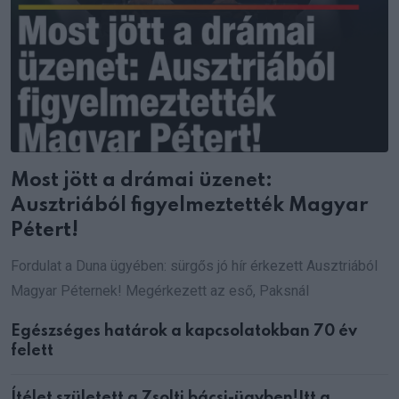
Most jött a drámai üzenet:
Ausztriából figyelmeztették Magyar
Pétert!
Fordulat a Duna ügyében: sürgős jó hír érkezett Ausztriából
Magyar Péternek! Megérkezett az eső, Paksnál
Egészséges határok a kapcsolatokban 70 év
felett
Ítélet született a Zsolti bácsi-ügyben!Itt a