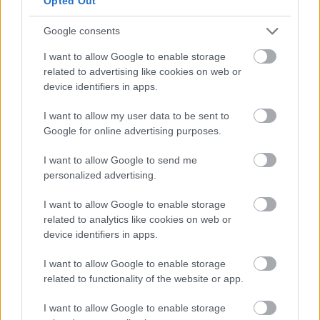
Opted Out
A vendégek döbbenten néztek egymásra. Többen
felszisszentek. Stephanie pánikba esett.
Google consents
I want to allow Google to enable storage
„Mit művelsz?” – kérdezte.
related to advertising like cookies on web or
device identifiers in apps.
Nem álltam meg.
I want to allow my user data to be sent to
„Azt sem tudom biztosan, hogy egyáltalán terhes-e” –
Google for online advertising purposes.
mondtam.
I want to allow Google to send me
personalized advertising.
Ekkor végleg megváltozott a hangulat.
I want to allow Google to enable storage
Ezután előhoztam a többit is.
related to analytics like cookies on web or
device identifiers in apps.
Az üzeneteit. A saját szavait. A terveit. A megcsalást.
I want to allow Google to enable storage
related to functionality of the website or app.
Minden világosan látszott, és nem lehetett kimagyarázni.
I want to allow Google to enable storage