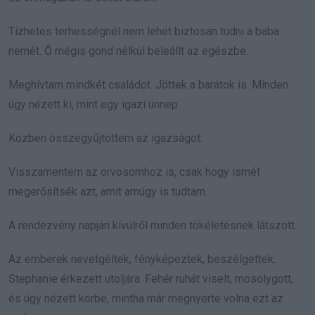
Tízhetes terhességnél nem lehet biztosan tudni a baba
nemét. Ő mégis gond nélkül beleállt az egészbe.
Meghívtam mindkét családot. Jöttek a barátok is. Minden
úgy nézett ki, mint egy igazi ünnep.
Közben összegyűjtöttem az igazságot.
Visszamentem az orvosomhoz is, csak hogy ismét
megerősítsék azt, amit amúgy is tudtam.
A rendezvény napján kívülről minden tökéletesnek látszott.
Az emberek nevetgéltek, fényképeztek, beszélgettek.
Stephanie érkezett utoljára. Fehér ruhát viselt, mosolygott,
és úgy nézett körbe, mintha már megnyerte volna ezt az