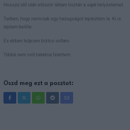
Hosszú idő után először láttam tisztán a saját helyzetemet.
Tudtam, hogy nemcsak egy hazugságot lepleztem le. Ki is
léptem belőle.
És ebben teljesen biztos voltam.
Többé nem volt hatalma felettem.
Oszd meg ezt a posztot:
Whatsapp
Reddit
Share
via
Email