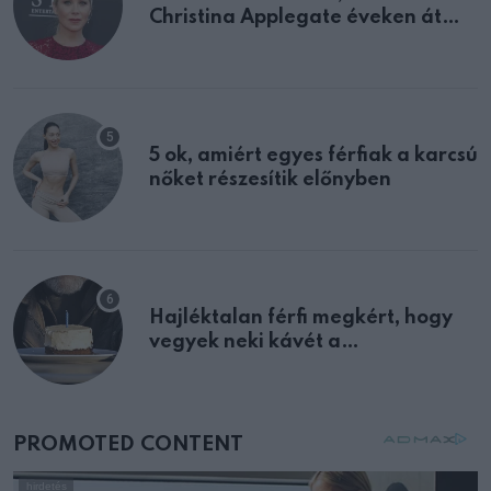
Christina Applegate éveken át
félreértett, pedig a szklerózis
multiplex egyértelmű jele volt
5 ok, amiért egyes férfiak a karcsú
nőket részesítik előnyben
Hajléktalan férfi megkért, hogy
vegyek neki kávét a
születésnapján – órákkal később
mellettem ült az első osztályon