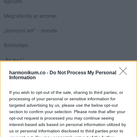
egészet.
Megcsókolta az arcomat.
„Gyönyörű lett” – mondta.
Bólintottam.
„Az lesz.”
harmonikum.co -
Do Not Process My Personal
Amikor eljött a nagy
Information
pillanat, mindenki a torta
If you wish to opt-out of the sale, sharing to third parties, or
köré gyűlt
processing of your personal or sensitive information for
targeted advertising by us, please use the below opt-out
Előkerültek a telefonok, mindenki készen állt a fotókra és a
section to confirm your selection. Please note that after your
opt-out request is processed you may continue seeing
videókra.
interest-based ads based on personal information utilized by
us or personal information disclosed to third parties prior to
Felvettem a mikrofont.