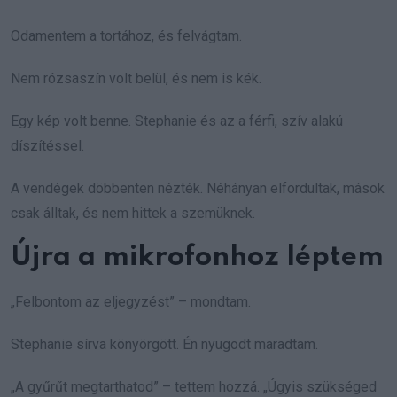
Odamentem a tortához, és felvágtam.
Nem rózsaszín volt belül, és nem is kék.
Egy kép volt benne. Stephanie és az a férfi, szív alakú
díszítéssel.
A vendégek döbbenten nézték. Néhányan elfordultak, mások
csak álltak, és nem hittek a szemüknek.
Újra a mikrofonhoz léptem
„Felbontom az eljegyzést” – mondtam.
Stephanie sírva könyörgött. Én nyugodt maradtam.
„A gyűrűt megtarthatod” – tettem hozzá. „Úgyis szükséged