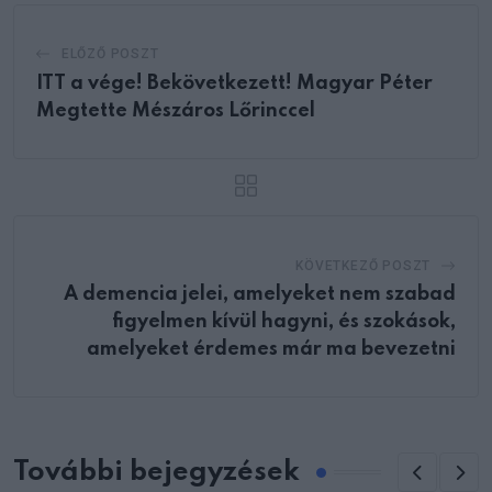
ELŐZŐ POSZT
ITT a vége! Bekövetkezett! Magyar Péter
Megtette Mészáros Lőrinccel
KÖVETKEZŐ POSZT
A demencia jelei, amelyeket nem szabad
figyelmen kívül hagyni, és szokások,
amelyeket érdemes már ma bevezetni
További bejegyzések