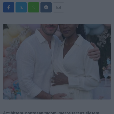
Whatsapp
Reddit
Share
via
Email
Azt hittem, pontosan tudom, merre tart az életem.