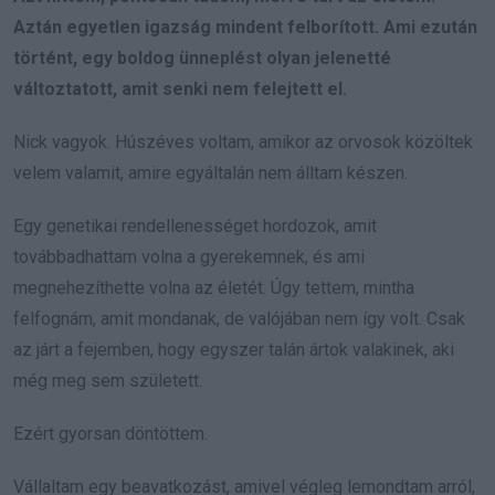
Aztán egyetlen igazság mindent felborított. Ami ezután
történt, egy boldog ünneplést olyan jelenetté
változtatott, amit senki nem felejtett el.
Nick vagyok. Húszéves voltam, amikor az orvosok közöltek
velem valamit, amire egyáltalán nem álltam készen.
Egy genetikai rendellenességet hordozok, amit
továbbadhattam volna a gyerekemnek, és ami
megnehezíthette volna az életét. Úgy tettem, mintha
felfognám, amit mondanak, de valójában nem így volt. Csak
az járt a fejemben, hogy egyszer talán ártok valakinek, aki
még meg sem született.
Ezért gyorsan döntöttem.
Vállaltam egy beavatkozást, amivel végleg lemondtam arról,