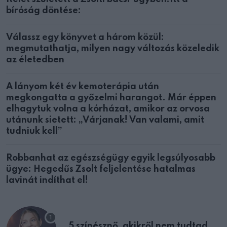
bíróság döntése:
Válassz egy könyvet a három közül:
megmutathatja, milyen nagy változás közeledik
az életedben
A lányom két év kemoterápia után
megkongatta a győzelmi harangot. Már éppen
elhagytuk volna a kórházat, amikor az orvosa
utánunk sietett: „Várjanak! Van valami, amit
tudniuk kell”
Robbanhat az egészségügy egyik legsúlyosabb
ügye: Hegedűs Zsolt feljelentése hatalmas
lavinát indíthat el!
5 színésznő, akikről nem tudtad,