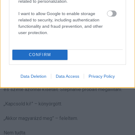
Az emberek suttogni kezdtek. Néhányan ledermedtek. A
related to personalization.
szülei sokkot kaptak, az enyémek csak némán álltak.
I want to allow Google to enable storage
related to security, including authentication
Aztán megjelent az a férfi is, akivel az üzeneteket váltotta.
functionality and fraud prevention, and other
user protection.
Amikor meglátta a tömeget, megtorpant.
Rámutattam.
CONFIRM
„Ő az, akivel valójában együtt volt.”
Data Deletion
Data Access
Privacy Policy
A csend egy pillanat alatt káoszba fordult. A férfi megfordult,
és szinte azonnal kisétált. Stephanie próbált megállítani.
„Kapcsold ki!” – könyörgött.
„Akkor magyarázd meg” – feleltem.
Nem tudta.