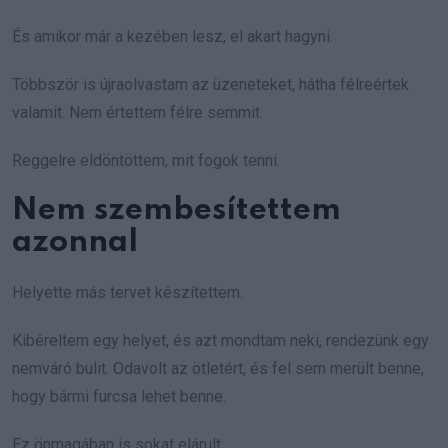
És amikor már a kezében lesz, el akart hagyni.
Többször is újraolvastam az üzeneteket, hátha félreértek
valamit. Nem értettem félre semmit.
Reggelre eldöntöttem, mit fogok tenni.
Nem szembesítettem
azonnal
Helyette más tervet készítettem.
Kibéreltem egy helyet, és azt mondtam neki, rendezünk egy
nemváró bulit. Odavolt az ötletért, és fel sem merült benne,
hogy bármi furcsa lehet benne.
Ez önmagában is sokat elárult.