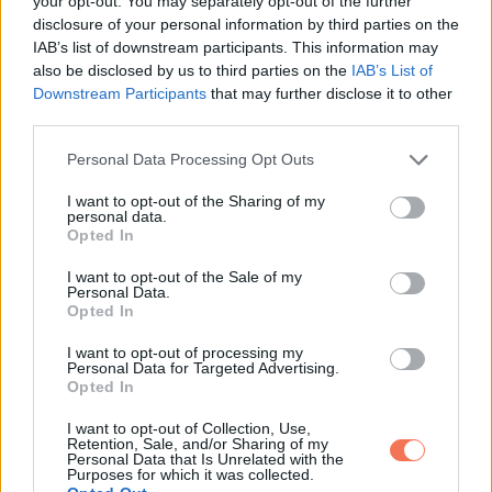
your opt-out. You may separately opt-out of the further
disclosure of your personal information by third parties on the
„Mielőtt kiderülne, fiú lesz vagy lány, van valami, amit
IAB’s list of downstream participants. This information may
mindenkinek látnia kell” – mondtam.
also be disclosed by us to third parties on the
IAB’s List of
Downstream Participants
that may further disclose it to other
third parties.
A teremben azonnal csend lett.
Please note that this website/app uses one or more Google
Personal Data Processing Opt Outs
Mögötte felkapcsolódott a kivetítő. Stephanie lassan
services and may gather and store information including but
not limited to your visit or usage behaviour. You may click to
I want to opt-out of the Sharing of my
megfordult, és az arcáról egy pillanat alatt eltűnt a szín.
personal data.
grant or deny consent to Google and its third-party tags to
Opted In
use your data for below specified purposes in below Google
Nyugodtan elmondtam mindent.
consent section.
I want to opt-out of the Sale of my
Personal Data.
Opted In
Beszéltem a diagnózisomról. A beavatkozásról. Arról, hogy
nem lehet saját gyermekem.
I want to opt-out of processing my
Personal Data for Targeted Advertising.
Opted In
Aztán megmutattam a bizonyítékokat.
I want to opt-out of Collection, Use,
Retention, Sale, and/or Sharing of my
Orvosi papírok. Dátumok. Egyértelmű tények.
Personal Data that Is Unrelated with the
Purposes for which it was collected.