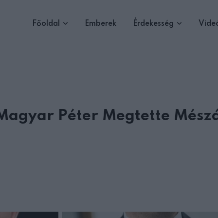
Főoldal
Emberek
Érdekesség
Vide
 Magyar Péter Megtette Mész