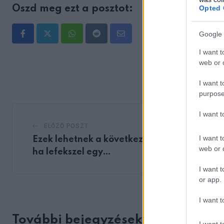
Opted 
Oszd meg ezt a posztot:
Google 
Whatsapp
Reddit
Share
I want t
via
web or d
Email
I want t
purpose
I want 
ELŐZŐ POSZT
I want t
Ezek lehetnek a következményei annak,
web or d
ha lefekszel egy…
I want t
or app.
I want t
További bejegyzések
I want t