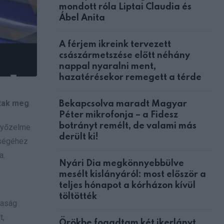
mondott róla Liptai Claudia és
Ábel Anita
A férjem ikreink tervezett
császármetszése előtt néhány
nappal nyaralni ment,
hazatérésekor remegett a térde
ltak meg
Bekapcsolva maradt Magyar
Péter mikrofonja – a Fidesz
botrányt remélt, de valami más
 győzelme
derült ki!
tségéhez
a.
Nyári Dia megkönnyebbülve
mesélt kislányáról: most először a
teljes hónapot a kórházon kívül
töltötték
rsaság
t,
Örökbe fogadtam két ikerlányt,