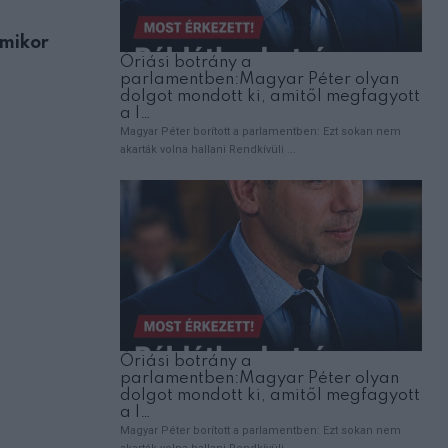
ÉLETMÓD
amikor
A férjem ikreink tervezett császármetszé
néhány nappal