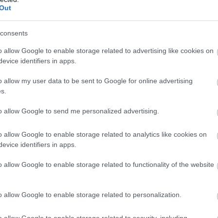
Out
consents
o allow Google to enable storage related to advertising like cookies on
evice identifiers in apps.
o allow my user data to be sent to Google for online advertising
s.
to allow Google to send me personalized advertising.
KÖVETKEZŐ POS
A menyasszonyom terhessége olyan 
o allow Google to enable storage related to analytics like cookies on
hozott az életünkbe, amire senki
evice identifiers in apps.
számított, a babaváró bulin p
mindenki 
o allow Google to enable storage related to functionality of the website
o allow Google to enable storage related to personalization.
o allow Google to enable storage related to security, including