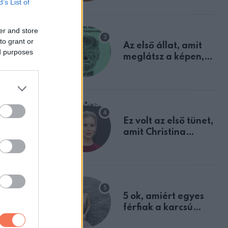
B’s List of
mindannyian
sejtettünk
er and store
to grant or
Az első állat, amit
ed purposes
meglátsz a képen,
elárulja legrosszabb
tulajdonságodat
Ez volt az első tünet,
amit Christina
Applegate éveken
át félreértett, pedig
a szklerózis
multiplex
egyértelmű jele volt
5 ok, amiért egyes
férfiak a karcsú
nőket részesítik