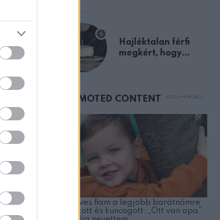
előnyben
Hajléktalan férfi
megkért, hogy
vegyek neki kávét a
születésnapján –
órákkal később
mellettem ült az első
osztályon
ZT
hírt
 sem
edig
sírt