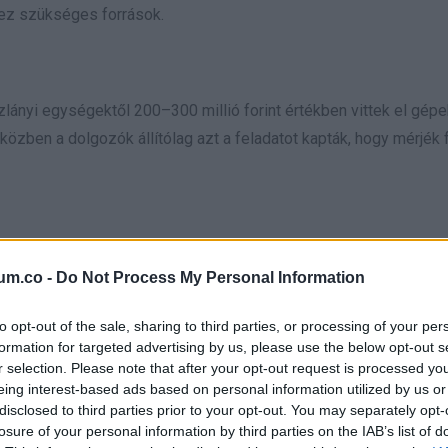
ez szükséges források.
zlányi egységektől 200–300 millió forint értékben vittek el gép
zben a dolgozók állítólag azt a feladatot kapták, hogy mérjék 
yzetről: „Ezzel lenullázták az Envirotist, innentől ez már egy z
um.co -
Do Not Process My Personal Information
ET! Ha a holding minden tagja bedől, akár 200-250 ember is u
 pénzről és eszközökről van szó, hanem emberek megélhetéséről 
to opt-out of the sale, sharing to third parties, or processing of your per
formation for targeted advertising by us, please use the below opt-out s
r selection. Please note that after your opt-out request is processed y
eing interest-based ads based on personal information utilized by us or
disclosed to third parties prior to your opt-out. You may separately opt-
épéseket és elszámoltatást ígért, így az ilyen ügyek most külö
losure of your personal information by third parties on the IAB’s list of
or az Index és a Telex beszámolói szerint szabályos éves