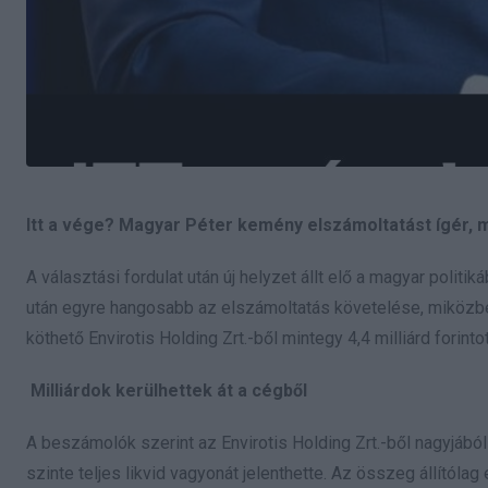
Itt a vége? Magyar Péter kemény elszámoltatást ígér,
A választási fordulat után új helyzet állt elő a magyar poli
után egyre hangosabb az elszámoltatás követelése, miközb
köthető Envirotis Holding Zrt.-ből mintegy 4,4 milliárd fori
Milliárdok kerülhettek át a cégből
A beszámolók szerint az Envirotis Holding Zrt.-ből nagyjából 4
szinte teljes likvid vagyonát jelenthette. Az összeg állítól