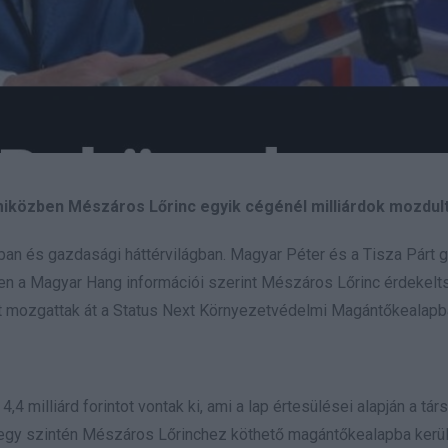
 miközben Mészáros Lőrinc egyik cégénél milliárdok mozdu
tikában és gazdasági háttérvilágban. Magyar Péter és a Tisza Párt
en a Magyar Hang információi szerint Mészáros Lőrinc érdekel
ntot mozgattak át a Status Next Környezetvédelmi Magántőkealapb
,4 milliárd forintot vontak ki, ami a lap értesülései alapján a tá
ag egy szintén Mészáros Lőrinchez köthető magántőkealapba kerül