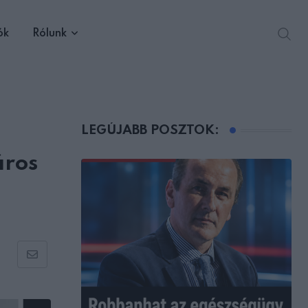
ók
Rólunk
LEGÚJABB POSZTOK:
áros
Share
via
Email