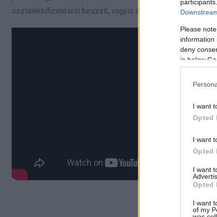
participants
osztalékkifizetésről beszélt, vagyis az ügyben két teljesen
Downstream 
Please note
information 
deny consent
in below Go
Persona
I want t
Opted 
I want t
Opted 
I want 
Advertis
Opted 
I want t
of my P
was col