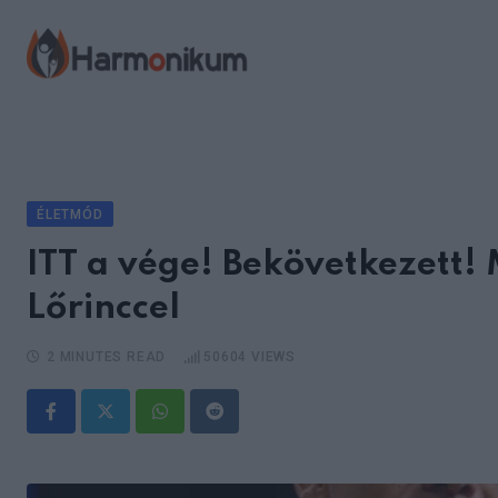
Skip
to
content
ÉLETMÓD
ITT a vége! Bekövetkezett!
Lőrinccel
2 MINUTES READ
50604
VIEWS
Whatsapp
Reddit