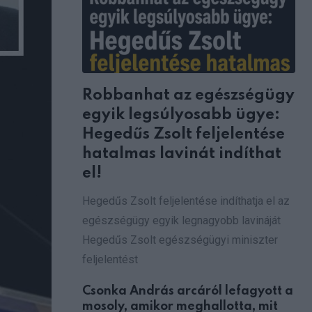
Robbanhat az egészségügy
egyik legsúlyosabb ügye:
Hegedűs Zsolt feljelentése
hatalmas lavinát indíthat
el!
Hegedűs Zsolt feljelentése indíthatja el az
egészségügy egyik legnagyobb lavináját
Hegedűs Zsolt egészségügyi miniszter
feljelentést
Csonka András arcáról lefagyott a
mosoly, amikor meghallotta, mit