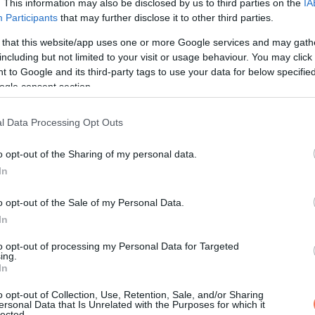
. This information may also be disclosed by us to third parties on the
IA
 eltérő értelmezés áll egymással szemben.
Participants
that may further disclose it to other third parties.
 that this website/app uses one or more Google services and may gath
including but not limited to your visit or usage behaviour. You may click 
 to Google and its third-party tags to use your data for below specifi
ogle consent section.
l Data Processing Opt Outs
o opt-out of the Sharing of my personal data.
In
o opt-out of the Sale of my Personal Data.
In
to opt-out of processing my Personal Data for Targeted
ing.
In
o opt-out of Collection, Use, Retention, Sale, and/or Sharing
ersonal Data that Is Unrelated with the Purposes for which it
lected.