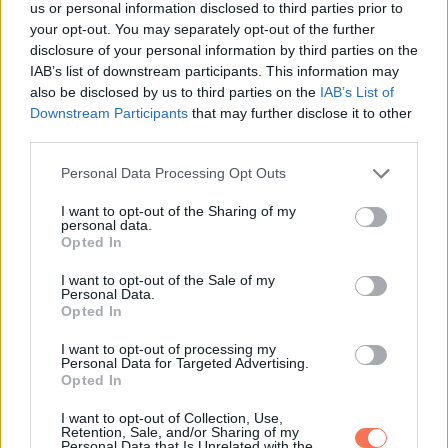
us or personal information disclosed to third parties prior to
Ha a demenciát időben észreveszik, több fontos lépésre is
your opt-out. You may separately opt-out of the further
lehetőség nyílik. El lehet kezdeni azokat a kezeléseket,
disclosure of your personal information by third parties on the
amelyek lassíthatják a romlást. Könnyebb előre átgondolni a
IAB’s list of downstream participants. This information may
also be disclosed by us to third parties on the
IAB’s List of
pénzügyi és személyes döntéseket. Emellett hamarabb
Downstream Participants
that may further disclose it to other
bevezethetők az agyat támogató életmódbeli változtatások,
third parties.
és könnyebb elérni a megfelelő segítséget vagy akár a
Please note that this website/app uses one or more Google
Personal Data Processing Opt Outs
klinikai kutatásokat is.
services and may gather and store information including but
not limited to your visit or usage behaviour. You may click to
I want to opt-out of the Sharing of my
personal data.
Teljes gyógymód jelenleg nincs, de a korai lépések sokat
grant or deny consent to Google and its third-party tags to
Opted In
use your data for below specified purposes in below Google
javíthatnak a mindennapokon.
consent section.
I want to opt-out of the Sale of my
Personal Data.
5. Mit tehetsz az ötvenes
Opted In
éveidben a kockázat
I want to opt-out of processing my
Personal Data for Targeted Advertising.
csökkentéséért?
Opted In
I want to opt-out of Collection, Use,
Mozogj rendszeresen
Retention, Sale, and/or Sharing of my
Personal Data that Is Unrelated with the