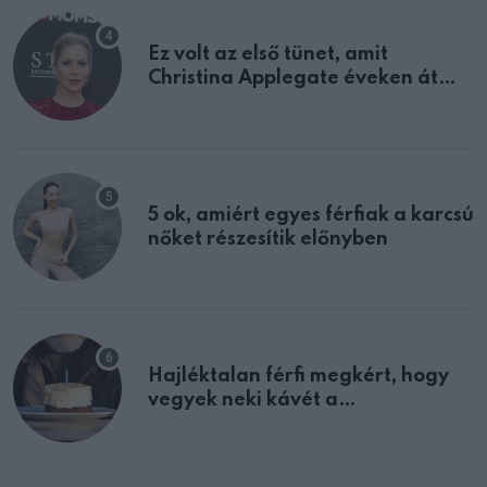
Ez volt az első tünet, amit
Christina Applegate éveken át
félreértett, pedig a szklerózis
multiplex egyértelmű jele volt
5 ok, amiért egyes férfiak a karcsú
nőket részesítik előnyben
Hajléktalan férfi megkért, hogy
vegyek neki kávét a
születésnapján – órákkal később
mellettem ült az első osztályon