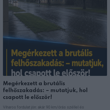
Megérkezett a brutális
felhőszakadás: – mutatjuk, hol
csapott le először!
Viharos fordulat jön: akár 90 km/órás széllel és