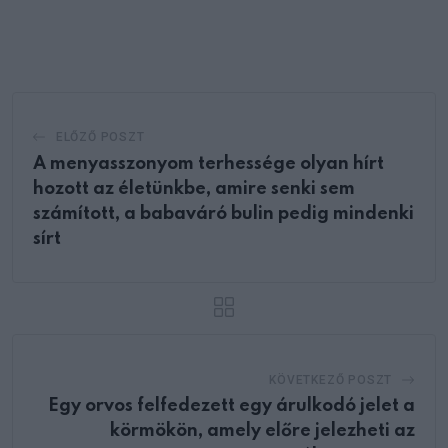
via
Email
ELŐZŐ POSZT
A menyasszonyom terhessége olyan hírt
hozott az életünkbe, amire senki sem
számított, a babaváró bulin pedig mindenki
sírt
KÖVETKEZŐ POSZT
Egy orvos felfedezett egy árulkodó jelet a
körmökön, amely előre jelezheti az