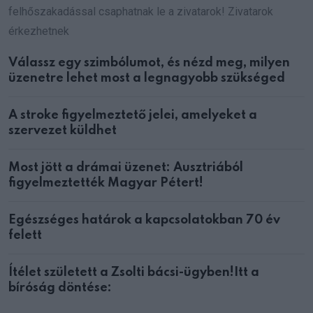
felhőszakadással csaphatnak le a zivatarok! Zivatarok
érkezhetnek
Válassz egy szimbólumot, és nézd meg, milyen
üzenetre lehet most a legnagyobb szükséged
A stroke figyelmeztető jelei, amelyeket a
szervezet küldhet
Most jött a drámai üzenet: Ausztriából
figyelmeztették Magyar Pétert!
Egészséges határok a kapcsolatokban 70 év
felett
Ítélet született a Zsolti bácsi-ügyben!Itt a
bíróság döntése: