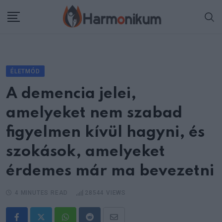
Skip
to
content
ÉLETMÓD
A demencia jelei,
amelyeket nem szabad
figyelmen kívül hagyni, és
szokások, amelyeket
érdemes már ma bevezetni
4 MINUTES READ
28544
VIEWS