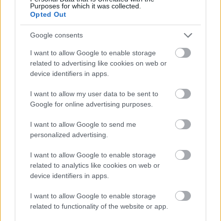
Purposes for which it was collected.
A testmozgás nemcsak a szívnek tesz jót, hanem az
Opted Out
agyműködést is támogatja. Már a rendszeres séta, úszás
Google consents
vagy kerékpározás is számít.
I want to allow Google to enable storage
related to advertising like cookies on web or
Figyelj az étrendedre
device identifiers in apps.
Az agy egészsége szempontjából hasznos lehet a
I want to allow my user data to be sent to
kiegyensúlyozott étrend. Érdemes B12-vitaminban és D-
Google for online advertising purposes.
vitaminban gazdag ételeket fogyasztani, például halat, tojást
I want to allow Google to send me
és sovány húsokat.
personalized advertising.
I want to allow Google to enable storage
Kerüld a dohányzást, és fogd
related to analytics like cookies on web or
vissza az alkoholt
device identifiers in apps.
I want to allow Google to enable storage
Mindkettő hosszú távon ronthatja az agy működését, ezért
related to functionality of the website or app.
minél kevesebb van belőlük az életedben, annál jobb.