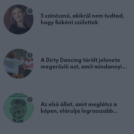
5 színésznő, akikről nem tudtad,
hogy fiúként születtek
A Dirty Dancing törölt jelenete
megerősíti azt, amit mindannyian
sejtettünk
Az első állat, amit meglátsz a
képen, elárulja legrosszabb
tulajdonságodat