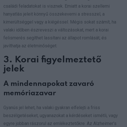
családi feladatokat is visznek. Emiatt a korai szellemi
hanyatlás jeleit könnyű összekeverni a stresszel, a
kimerültséggel vagy a kiégéssel. Mégis sokat számít, ha
valaki időben észreveszi a változásokat, mert a korai
felismerés segíthet lassítani az állapot romlását, és
javíthatja az életminőséget.
3. Korai figyelmeztető
jelek
A mindennapokat zavaró
memóriazavar
Gyanús jel lehet, ha valaki gyakran elfelejti a friss
beszélgetéseket, ugyanazokat a kérdéseket ismétli, vagy
egyre jobban rászorul az emlékeztetőkre. Az Alzheimer’s