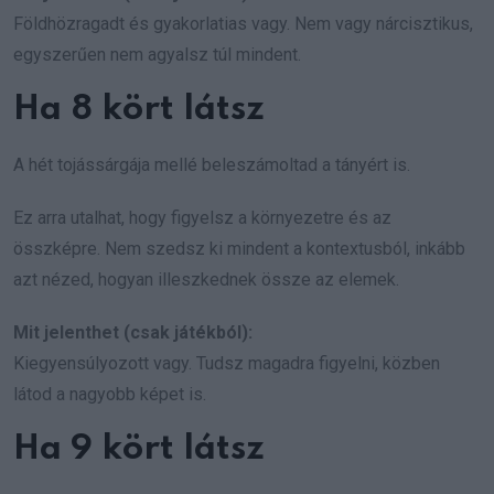
Földhözragadt és gyakorlatias vagy. Nem vagy nárcisztikus,
egyszerűen nem agyalsz túl mindent.
Ha 8 kört látsz
A hét tojássárgája mellé beleszámoltad a tányért is.
Ez arra utalhat, hogy figyelsz a környezetre és az
összképre. Nem szedsz ki mindent a kontextusból, inkább
azt nézed, hogyan illeszkednek össze az elemek.
Mit jelenthet (csak játékból):
Kiegyensúlyozott vagy. Tudsz magadra figyelni, közben
látod a nagyobb képet is.
Ha 9 kört látsz