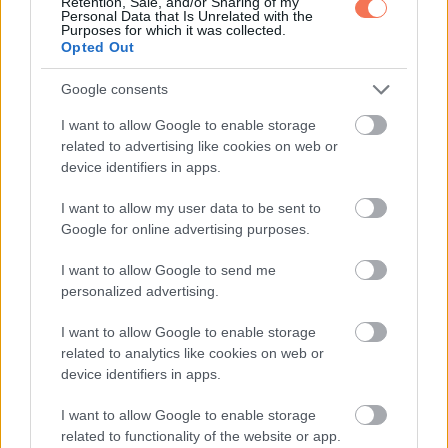
Retention, Sale, and/or Sharing of my
Personal Data that Is Unrelated with the
-mennyi plusz jelentést teszel bele abba, amit látsz
Purposes for which it was collected.
Opted Out
Vagyis nem a körök száma a lényeg, hanem az, ahogyan az
Google consents
agyad rendszert csinál abból, ami előtte van.
I want to allow Google to enable storage
Záró gondolat
related to advertising like cookies on web or
device identifiers in apps.
Nem az a legbeszédesebb, hogy hányat számoltál.
I want to allow my user data to be sent to
Google for online advertising purposes.
Az a legérdekesebb, hogy megálltál, számoltál, és
I want to allow Google to send me
elgondolkodtál azon, mit árul el rólad. Ez a kíváncsiság
personalized advertising.
többet mond rólad, mint bármennyi kör egy képen.
I want to allow Google to enable storage
related to analytics like cookies on web or
device identifiers in apps.
Oszd meg ezt a posztot:
I want to allow Google to enable storage
related to functionality of the website or app.