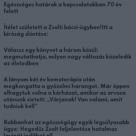
Egészséges határok a kapcsolatokban 70 év
felett
Ítélet született a Zsolti bácsi-ügyben!Itt a
bíróság döntése:
Válassz egy könyvet a három közül:
megmutathatja, milyen nagy változás közeledik
az életedben
A lányom két év kemoterápia után
megkongatta a győzelmi harangot. Már éppen
elhagytuk volna a kórházat, amikor az orvosa
utánunk sietett: „Várjanak! Van valami, amit
tudniuk kell”
Robbanhat az egészségügy egyik legsúlyosabb
ügye: Hegedűs Zsolt feljelentése hatalmas
lavinát indíthat el!