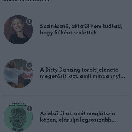
5 színésznő, akikről nem tudtad,
hogy fiúként születtek
A Dirty Dancing törölt jelenete
megerősíti azt, amit mindannyian
sejtettünk
Az első állat, amit meglátsz a
képen, elárulja legrosszabb
tulajdonságodat