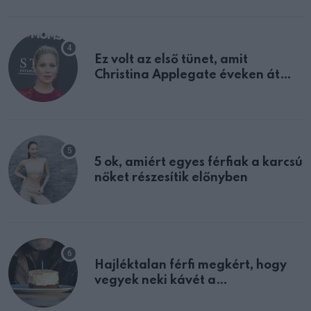
Ez volt az első tünet, amit
Christina Applegate éveken át
félreértett, pedig a szklerózis
multiplex egyértelmű jele volt
5 ok, amiért egyes férfiak a karcsú
nőket részesítik előnyben
Hajléktalan férfi megkért, hogy
vegyek neki kávét a
születésnapján – órákkal később
mellettem ült az első osztályon