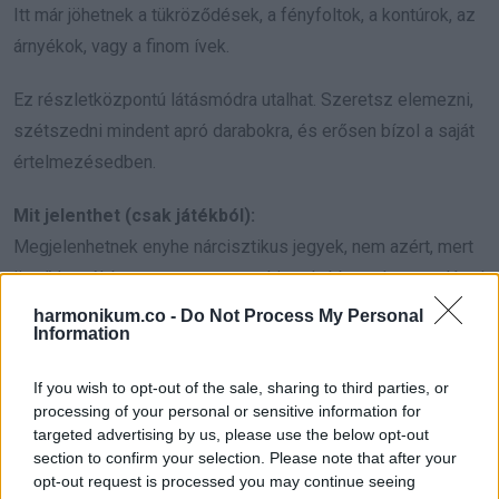
Itt már jöhetnek a tükröződések, a fényfoltok, a kontúrok, az
árnyékok, vagy a finom ívek.
Ez részletközpontú látásmódra utalhat. Szeretsz elemezni,
szétszedni mindent apró darabokra, és erősen bízol a saját
értelmezésedben.
Mit jelenthet (csak játékból):
Megjelenhetnek enyhe nárcisztikus jegyek, nem azért, mert
önző lennél, hanem mert nagyon hiszel abban, ahogy te látod
a dolgokat.
harmonikum.co -
Do Not Process My Personal
Information
Ha 7-nél kevesebb kört
If you wish to opt-out of the sale, sharing to third parties, or
látsz
processing of your personal or sensitive information for
targeted advertising by us, please use the below opt-out
Lehet, hogy csak átfutottad a képet, vagy egyszerűen nem
section to confirm your selection. Please note that after your
opt-out request is processed you may continue seeing
kapott el a feladat.