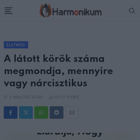
Skip
to
content
ÉLETMÓD
A látott körök száma
megmondja, mennyire
vagy nárcisztikus
3 MINUTES READ
30137
VIEWS
Whatsapp
Reddit
Share
via
Email