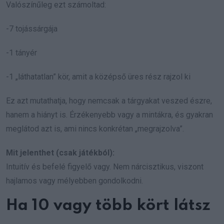
Valószínűleg ezt számoltad:
-7 tojássárgája
-1 tányér
-1 „láthatatlan” kör, amit a középső üres rész rajzol ki
Ez azt mutathatja, hogy nemcsak a tárgyakat veszed észre,
hanem a hiányt is. Érzékenyebb vagy a mintákra, és gyakran
meglátod azt is, ami nincs konkrétan „megrajzolva”.
Mit jelenthet (csak játékból):
Intuitív és befelé figyelő vagy. Nem nárcisztikus, viszont
hajlamos vagy mélyebben gondolkodni.
Ha 10 vagy több kört látsz