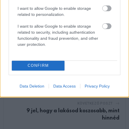
Whatsapp
Reddit
Share
I want to allow Google to enable storage
via
related to personalization.
Email
I want to allow Google to enable storage
related to security, including authentication
functionality and fraud prevention, and other
user protection.
ELŐZŐ POSZT
Tragikus hirtelenséggel meghalt az M1
híradósa
CONFIRM
Data Deletion
Data Access
Privacy Policy
KÖVETKEZŐ POSZT
9 jel, hogy a lakásod koszosabb, mint
hinnéd