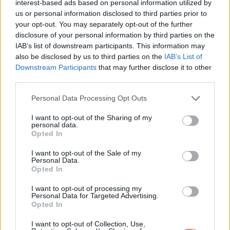
interest-based ads based on personal information utilized by
us or personal information disclosed to third parties prior to
Mit jelenthet (csak játékból):
your opt-out. You may separately opt-out of the further
Szétszórt vagy, fáradt, vagy ma nincs kedved vizuális
disclosure of your personal information by third parties on the
IAB’s list of downstream participants. This information may
fejtörőkhöz.
also be disclosed by us to third parties on the
IAB’s List of
Downstream Participants
that may further disclose it to other
Mi az igazság a kép
third parties.
mögött?
Please note that this website/app uses one or more Google
Personal Data Processing Opt Outs
services and may gather and store information including but
A hangzatos cím ellenére ez nem alkalmas a nárcizmus
not limited to your visit or usage behaviour. You may click to
I want to opt-out of the Sharing of my
personal data.
grant or deny consent to Google and its third-party tags to
„kimérésére”. A személyiség összetett, és nem dönthető el
Opted In
use your data for below specified purposes in below Google
egy optikai jellegű trükk alapján.
consent section.
I want to opt-out of the Sale of my
Personal Data.
A kép inkább ezt mutatja meg:
Opted In
I want to opt-out of processing my
-mire figyelsz először
Personal Data for Targeted Advertising.
Opted In
-a tárgyakat, a szerkezetet, vagy a hiányt veszed-e észre
I want to opt-out of Collection, Use,