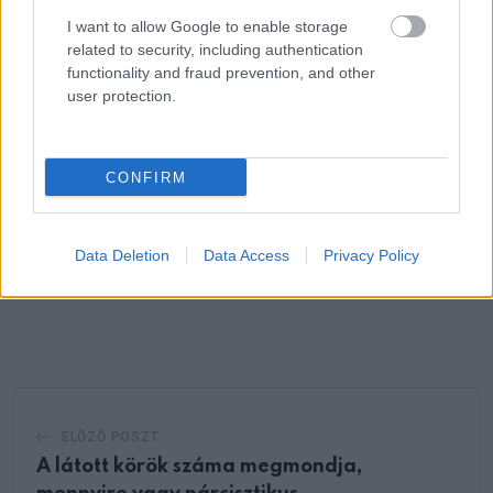
is beiktatni.
I want to allow Google to enable storage
related to security, including authentication
A tényleg tiszta otthon nem csak jól néz ki, jobb is benne
functionality and fraud prevention, and other
user protection.
lenni.
CONFIRM
Oszd meg ezt a posztot:
Data Deletion
Data Access
Privacy Policy
Whatsapp
Reddit
Share
via
Email
ELŐZŐ POSZT
A látott körök száma megmondja,