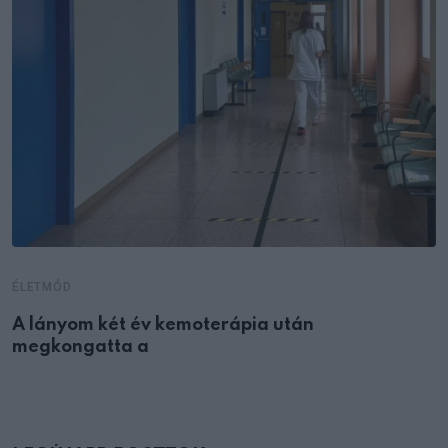
ÉLETMÓD
A lányom két év kemoterápia után
megkongatta a