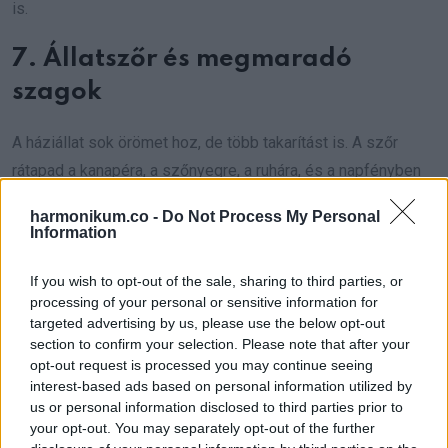
is.
7. Állatszőr és megmaradó
szagok
A háziállat sok örömet hoz, de több takarítást is. A szőr
rátapad a kanapéra, a szőnyegre, a ruhára, és a napfényben
mindig előjön, ami kimaradt. Az állatszag pedig főleg a
harmonikum.co -
Do Not Process My Personal
textilekben marad meg, hiába fújsz rá illatosítót. Tiszta,
Information
állatbarát otthonhoz kell a rendszeres porszívózás, a
If you wish to opt-out of the sale, sharing to third parties, or
fekhely mosása, időnként pedig alaposabb kárpit- és
processing of your personal or sensitive information for
szőnyegtisztítás. Ha a szőr és a szag állandóan visszatér,
targeted advertising by us, please use the below opt-out
akkor több kell, mint egy gyors kör.
section to confirm your selection. Please note that after your
opt-out request is processed you may continue seeing
8. A porszívócsíkok nem
interest-based ads based on personal information utilized by
us or personal information disclosed to third parties prior to
bizonyítanak semmit
your opt-out. You may separately opt-out of the further