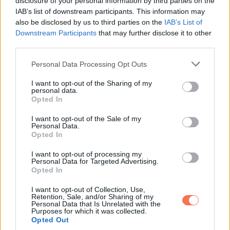
disclosure of your personal information by third parties on the
IAB’s list of downstream participants. This information may
A friss porszívónyom jól néz ki, de ettől még maradhat kosz.
also be disclosed by us to third parties on the
IAB’s List of
A gyors áthúzás sokszor kihagyja a széleket, a sarkokat és
Downstream Participants
that may further disclose it to other
a bútorok alját. A szőnyeg alá benézve gyakran ott a morzsa
third parties.
és a por. A kanapépárnák alatt is meglepetések várnak. A
Please note that this website/app uses one or more Google
Personal Data Processing Opt Outs
rendes szőnyegtisztításnál bútort is kell mozdítani, és
services and may gather and store information including but
not limited to your visit or usage behaviour. You may click to
I want to opt-out of the Sharing of my
érdemes fejjel, szűkítővel végigmenni a nehéz helyeken. Ha
personal data.
grant or deny consent to Google and its third-party tags to
a csíkok megvannak, de a szélén poros, akkor kapkodós volt
Opted In
use your data for below specified purposes in below Google
a takarítás.
consent section.
I want to opt-out of the Sale of my
Personal Data.
Opted In
9. Csíkos üvegfelületek és
I want to opt-out of processing my
maszatok
Personal Data for Targeted Advertising.
Opted In
Az ablakok és tükrök apró részletek, mégis sokat mondanak.
I want to opt-out of Collection, Use,
Az ujjlenyomat, a csíkok és a foltok tompítják a fényt, és az
Retention, Sale, and/or Sharing of my
Personal Data that Is Unrelated with the
egész tér “fáradtabb” lesz tőlük. Gyors rendrakásnál ezek
Purposes for which it was collected.
Opted Out
gyakran kimaradnak. A tiszta üveg világosabbá teszi a