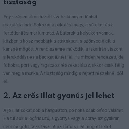
tisztaság
Egy szépen elrendezett szoba könnyen tűnhet
makulátlannak. Sokszor a pakolás megy, a súrolás és a
fertőtlenítés már kimarad. A bútorok a helyükön vannak,
közben a kosz megbújik a sarkokban, a szőnyeg alatt, a
kanapé mögött. A rend szemre működik, a takarítás viszont
a lerakódást és a bacikat tünteti el. Ha minden rendezett, de
foltokat, port vagy ragacsos részeket látsz, akkor csak félig
van meg a munka. A tisztaság mindig a rejtett részeknél dől
el.
2. Az erős illat gyanús jel lehet
A jó illat sokat dob a hangulaton, de néha csak elfed valamit.
Ha túl sok a légfrissítő, a gyertya vagy a spray, az gyakran
nem megold, csak takar. A parfümös illat mögött lehet