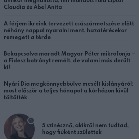
amikor meghallotta, mit mondott róla Liptai
Claudia és Ábel Anita
A férjem ikreink tervezett császármetszése előtt
néhány nappal nyaralni ment, hazatérésekor
remegett a térde
Bekapcsolva maradt Magyar Péter mikrofonja –
a Fidesz botrányt remélt, de valami más derült
ki!
Nyári Dia megkönnyebbülve mesélt kislányáról:
most először a teljes hónapot a kórházon kívül
töltötték
5 színésznő, akikről nem tudtad,
hogy fiúként születtek