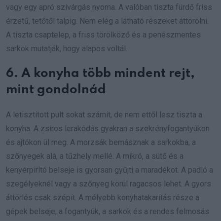
vagy egy apró szivárgás nyoma. A valóban tiszta fürdő friss
érzetű, tetőtől talpig. Nem elég a látható részeket áttörölni.
A tiszta csaptelep, a friss törölköző és a penészmentes
sarkok mutatják, hogy alapos voltál.
6. A konyha több mindent rejt,
mint gondolnád
A letisztított pult sokat számít, de nem ettől lesz tiszta a
konyha. A zsíros lerakódás gyakran a szekrényfogantyúkon
és ajtókon ül meg. A morzsák bemásznak a sarkokba, a
szőnyegek alá, a tűzhely mellé. A mikró, a sütő és a
kenyérpirító belseje is gyorsan gyűjti a maradékot. A padló a
szegélyeknél vagy a szőnyeg körül ragacsos lehet. A gyors
áttörlés csak szépít. A mélyebb konyhatakarítás része a
gépek belseje, a fogantyúk, a sarkok és a rendes felmosás