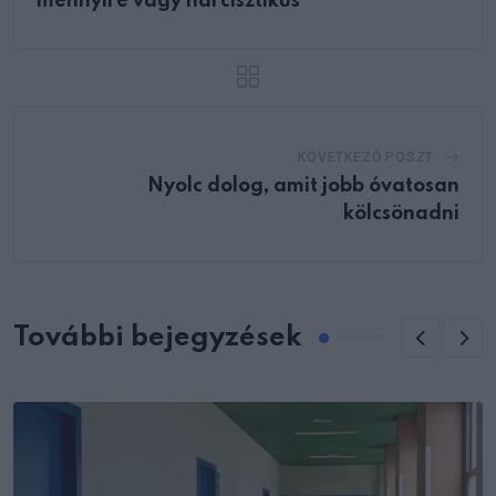
mennyire vagy nárcisztikus
KÖVETKEZŐ POSZT
Nyolc dolog, amit jobb óvatosan
kölcsönadni
További bejegyzések