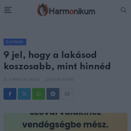
Skip
to
content
ÉLETMÓD
9 jel, hogy a lakásod
koszosabb, mint hinnéd
6 MINUTES READ
43233
VIEWS
Whatsapp
Reddit
Share
via
Email