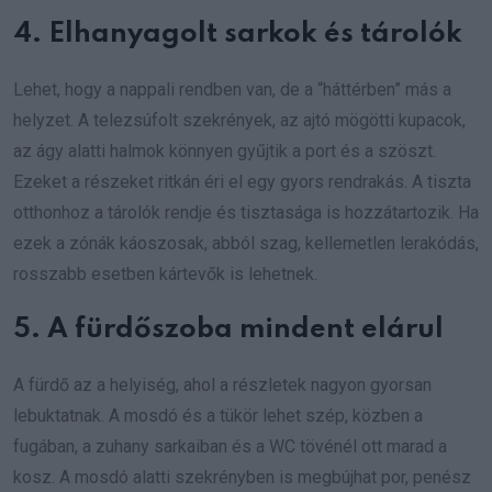
4. Elhanyagolt sarkok és tárolók
Lehet, hogy a nappali rendben van, de a “háttérben” más a
helyzet. A telezsúfolt szekrények, az ajtó mögötti kupacok,
az ágy alatti halmok könnyen gyűjtik a port és a szöszt.
Ezeket a részeket ritkán éri el egy gyors rendrakás. A tiszta
otthonhoz a tárolók rendje és tisztasága is hozzátartozik. Ha
ezek a zónák káoszosak, abból szag, kellemetlen lerakódás,
rosszabb esetben kártevők is lehetnek.
5. A fürdőszoba mindent elárul
A fürdő az a helyiség, ahol a részletek nagyon gyorsan
lebuktatnak. A mosdó és a tükör lehet szép, közben a
fugában, a zuhany sarkaiban és a WC tövénél ott marad a
kosz. A mosdó alatti szekrényben is megbújhat por, penész