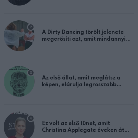
A Dirty Dancing törölt jelenete
megerősíti azt, amit mindannyian
sejtettünk
Az első állat, amit meglátsz a
képen, elárulja legrosszabb
tulajdonságodat
Ez volt az első tünet, amit
Christina Applegate éveken át
félreértett, pedig a szklerózis