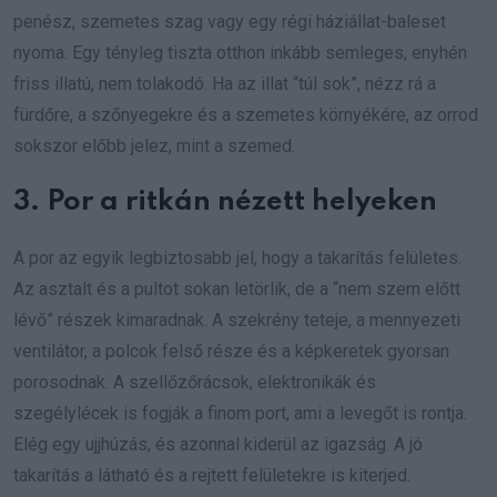
penész, szemetes szag vagy egy régi háziállat-baleset
nyoma. Egy tényleg tiszta otthon inkább semleges, enyhén
friss illatú, nem tolakodó. Ha az illat “túl sok”, nézz rá a
fürdőre, a szőnyegekre és a szemetes környékére, az orrod
sokszor előbb jelez, mint a szemed.
3. Por a ritkán nézett helyeken
A por az egyik legbiztosabb jel, hogy a takarítás felületes.
Az asztalt és a pultot sokan letörlik, de a “nem szem előtt
lévő” részek kimaradnak. A szekrény teteje, a mennyezeti
ventilátor, a polcok felső része és a képkeretek gyorsan
porosodnak. A szellőzőrácsok, elektronikák és
szegélylécek is fogják a finom port, ami a levegőt is rontja.
Elég egy ujjhúzás, és azonnal kiderül az igazság. A jó
takarítás a látható és a rejtett felületekre is kiterjed.