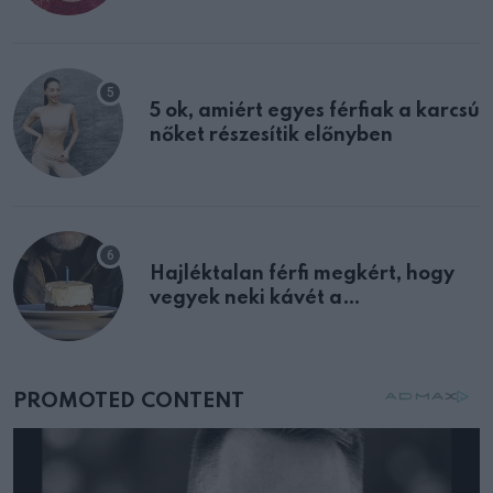
multiplex egyértelmű jele volt
5 ok, amiért egyes férfiak a karcsú
nőket részesítik előnyben
Hajléktalan férfi megkért, hogy
vegyek neki kávét a
születésnapján – órákkal később
mellettem ült az első osztályon