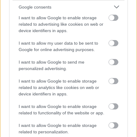
szobát, és rögtön frissebb hatást ad. Ha a tükör csillog, az
Google consents
ablak tiszta a sarkoknál is, az figyelmet és alaposságot
I want to allow Google to enable storage
jelez. Ha maszat marad, valószínű máshol is voltak
related to advertising like cookies on web or
device identifiers in apps.
rövidítések.
I want to allow my user data to be sent to
Mikor jön el a mélyebb takarítás
Google for online advertising purposes.
ideje?
I want to allow Google to send me
personalized advertising.
Egy lakás lehet rendezett, közben mégis kosz bújik meg a
kihagyott részeken. A poros felületek, a túl erős illatosítás, a
I want to allow Google to enable storage
related to analytics like cookies on web or
rejtett sarkok és a lerakódások mind azt mutatják, amit a
device identifiers in apps.
felületes takarítás nem old meg. A valódi tisztaság
rendszerességet és odafigyelést kér, nem csak ott, ahol a
I want to allow Google to enable storage
related to functionality of the website or app.
vendégek járnak. Egy tiszta otthon kényelmesebb,
egészségesebb és nyugodtabb érzést ad. Ha több jel is
I want to allow Google to enable storage
related to personalization.
ismerős, érdemes a pakoláson túl egy alaposabb takarítást