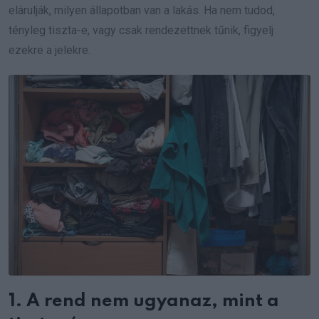
elárulják, milyen állapotban van a lakás. Ha nem tudod,
tényleg tiszta-e, vagy csak rendezettnek tűnik, figyelj
ezekre a jelekre.
1. A rend nem ugyanaz, mint a