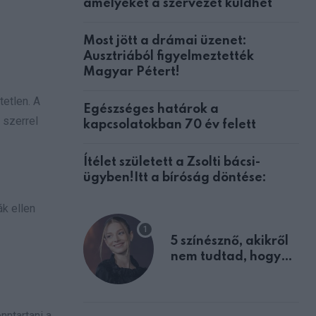
amelyeket a szervezet küldhet
Most jött a drámai üzenet:
Ausztriából figyelmeztették
Magyar Pétert!
tetlen. A
Egészséges határok a
 szerrel
kapcsolatokban 70 év felett
Ítélet született a Zsolti bácsi-
ügyben!Itt a bíróság döntése:
k ellen
5 színésznő, akikről
nem tudtad, hogy
fiúként születtek
nntartani a