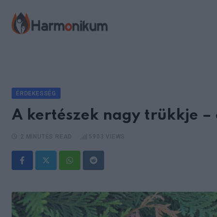
Skip
to
content
ÉRDEKESSÉG
A kertészek nagy trükkje – e
2 MINUTES READ
5903
VIEWS
Whatsapp
Reddit