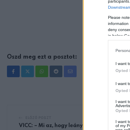
participants
Downstream 
Please note
information 
deny consent
in below Go
Persona
Oszd meg ezt a posztot:
I want t
Opted 
Whatsapp
Reddit
Share
via
I want t
Opted 
Email
I want 
Advertis
Opted 
ELŐZŐ POSZT
I want t
VICC: – Mi az, hogy leánykereskedő? –
of my P
was col