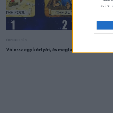
authenti
ÉRDEKESSÉG
Válassz egy kártyát, és megtudhatod, mi vár rá