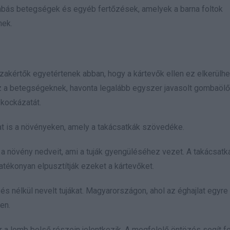
ombás betegségek és egyéb fertőzések, amelyek a barna foltok
nek.
zakértők egyetértenek abban, hogy a kártevők ellen ez elkerülhe
z a betegségeknek, havonta legalább egyszer javasolt gombaölő
 kockázatát.
t is a növényeken, amely a takácsatkák szövedéke.
a növény nedveit, ami a tuják gyengüléséhez vezet. A takácsatká
tékonyan elpusztítják ezeket a kártevőket.
és nélkül nevelt tujákat. Magyarországon, ahol az éghajlat egyre
en.
a lomb belső részein jelentkezik. A megfelelő öntözés segít fe