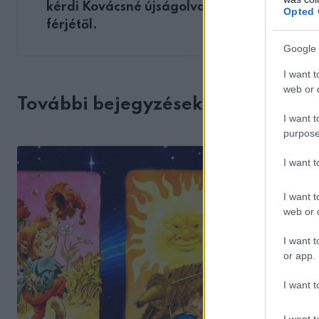
kérdi Kovácsné újságolvasás közben a
Opted 
férjétől.
Google 
I want t
web or d
További bejegyzések
I want t
purpose
I want 
I want t
web or d
I want t
or app.
I want t
I want t