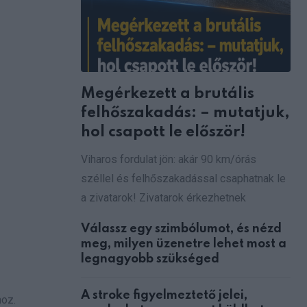
Megérkezett a brutális
felhőszakadás: – mutatjuk,
hol csapott le először!
Viharos fordulat jön: akár 90 km/órás
széllel és felhőszakadással csaphatnak le
a zivatarok! Zivatarok érkezhetnek
Válassz egy szimbólumot, és nézd
meg, milyen üzenetre lehet most a
legnagyobb szükséged
A stroke figyelmeztető jelei,
hoz.