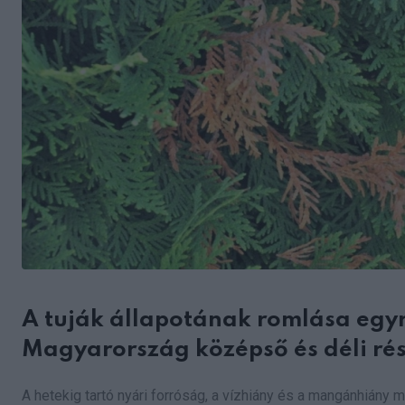
A tuják állapotának romlása egyr
Magyarország középső és déli ré
A hetekig tartó nyári forróság, a vízhiány és a mangánhiány 