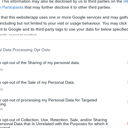
. This information may also be disclosed by us to third parties on the
IA
Participants
that may further disclose it to other third parties.
 that this website/app uses one or more Google services and may gath
including but not limited to your visit or usage behaviour. You may click 
 to Google and its third-party tags to use your data for below specifi
ogle consent section.
l Data Processing Opt Outs
o opt-out of the Sharing of my personal data.
In
o opt-out of the Sale of my Personal Data.
In
to opt-out of processing my Personal Data for Targeted
ing.
In
o opt-out of Collection, Use, Retention, Sale, and/or Sharing
KÖVETKEZŐ POS
ersonal Data that Is Unrelated with the Purposes for which it
90 éve halt meg. Az exhumálás s
lected.