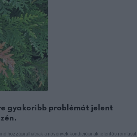
e gyakoribb problémát jelent
szén.
mind hozzájárulhatnak a növények kondíciójának jelentős romlásá