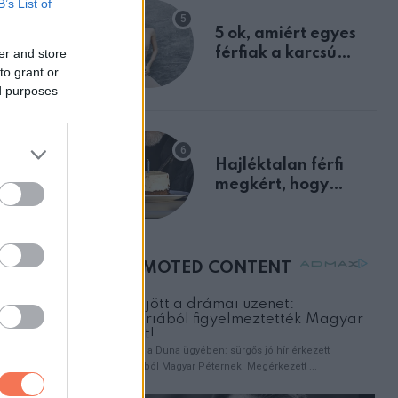
B’s List of
egyértelmű jele volt
5 ok, amiért egyes
férfiak a karcsú
er and store
to grant or
nőket részesítik
ed purposes
előnyben
Hajléktalan férfi
megkért, hogy
vegyek neki kávét a
születésnapján –
órákkal később
mellettem ült az első
osztályon
ZT
orán