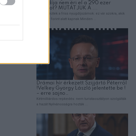
ÉRDEKESSÉG
eagált
Amit a banánról tudni érdemes, mielőt