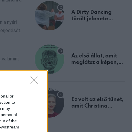
A Dirty Dancing
törölt jelenete
 a nyári
megerősíti azt, amit
terjedését.
mindannyian
sejtettünk
Az első állat, amit
 valamint
meglátsz a képen,
elárulja legrosszabb
tulajdonságodat
via
sonal or
Ez volt az első tünet,
ection to
amit Christina
ou may
Applegate éveken
 personal
át félreértett, pedig
out of the
a szklerózis
 downstream
multiplex