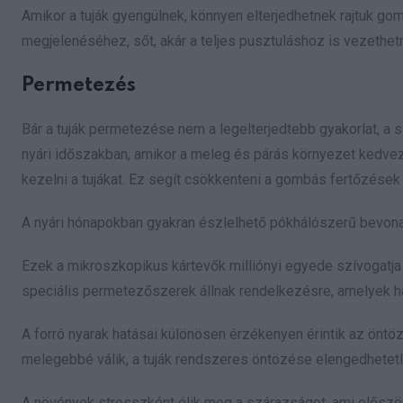
Amikor a tuják gyengülnek, könnyen elterjedhetnek rajtuk g
megjelenéséhez, sőt, akár a teljes pusztuláshoz is vezethet
Permetezés
Bár a tuják permetezése nem a legelterjedtebb gyakorlat, a s
nyári időszakban, amikor a meleg és párás környezet kedve
kezelni a tujákat. Ez segít csökkenteni a gombás fertőzések
A nyári hónapokban gyakran észlelhető pókhálószerű bevona
Ezek a mikroszkopikus kártevők milliónyi egyede szívogatja 
speciális permetezőszerek állnak rendelkezésre, amelyek ha
A forró nyarak hatásai különösen érzékenyen érintik az öntöz
melegebbé válik, a tuják rendszeres öntözése elengedhetetl
A növények stresszként élik meg a szárazságot, ami először 