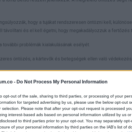
súlyozzák, hogy a tujákat rendszeresen öntözni kell, különösen
 távolítani és el kell égetni, hogy megakadályozzuk a fertőzés 
 további problémák kialakulásának esélyét.
zeres öntözés, a kártevők és betegségek ellen való védekezés,
s megőrizzék szép és egészséges állapotukat.
um.co -
Do Not Process My Personal Information
to opt-out of the sale, sharing to third parties, or processing of your per
formation for targeted advertising by us, please use the below opt-out s
r selection. Please note that after your opt-out request is processed y
eing interest-based ads based on personal information utilized by us or
disclosed to third parties prior to your opt-out. You may separately opt-
losure of your personal information by third parties on the IAB’s list of