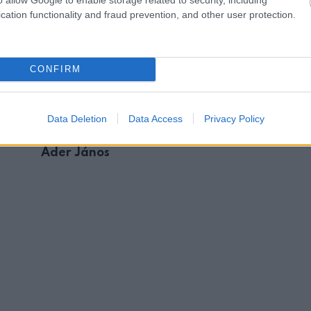
cation functionality and fraud prevention, and other user protection.
CONFIRM
ÉRDEKESSÉG
Data Deletion
Data Access
Privacy Policy
d
Magyar Péter újabb kemény bejegyzéssel r
Áder János