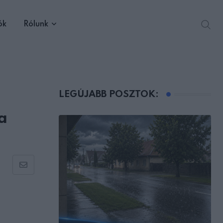
ók
Rólunk
LEGÚJABB POSZTOK:
a
Share
via
Email