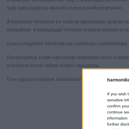
tuják egészségét és elkerülni a káros következményeket.
A különböző fórumokon és szakmai ajánlásokban gyakran hang
hónapokban. A betegséggel fertőzött részeket azonnal el kell
Ezzel a megelőző intézkedéssel jelentősen csökkenthetjük a
Összefoglalva, a tuják egészsége érdekében fontos a rends
a fertőzött részek időben történő eltávolítása.
Ezen egyszerű lépések betartásával a tuják hosszú távon i
harmonik
If you wish 
sensitive in
confirm you
continue se
information 
further disc