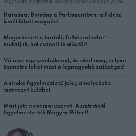
hogy végre meghozzák azokat a döntéseket, amelyeket
Hatalmas Botrány a Parlamentben: a Fidesz
ismét kitett magáért!
Megérkezett a brutális felhőszakadás: –
mutatjuk, hol csapott le először!
Válassz egy szimbólumot, és nézd meg, milyen
üzenetre lehet most a legnagyobb szükséged
A stroke figyelmeztető jelei, amelyeket a
szervezet küldhet
Most jött a drámai üzenet: Ausztriából
figyelmeztették Magyar Pétert!