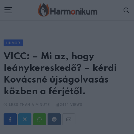
Skip
to
content
HUMOR
VICC: – Mi az, hogy
leánykereskedő? – kérdi
Kovácsné újságolvasás
közben a férjétől.
LESS THAN A MINUTE
2411
VIEWS
Whatsapp
Reddit
Share
via