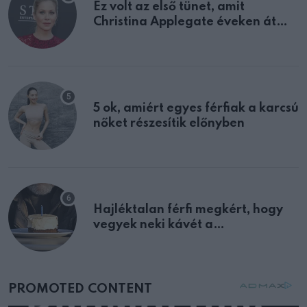
Ez volt az első tünet, amit
Christina Applegate éveken át
félreértett, pedig a szklerózis
multiplex egyértelmű jele volt
5 ok, amiért egyes férfiak a karcsú
nőket részesítik előnyben
Hajléktalan férfi megkért, hogy
vegyek neki kávét a
születésnapján – órákkal később
mellettem ült az első osztályon