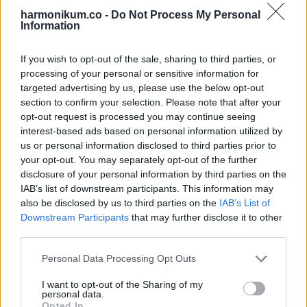
Oszd meg ezt a posztot:
harmonikum.co -
Do Not Process My Personal
Information
Whatsapp
Reddit
Share
If you wish to opt-out of the sale, sharing to third parties, or
via
processing of your personal or sensitive information for
Email
targeted advertising by us, please use the below opt-out
section to confirm your selection. Please note that after your
opt-out request is processed you may continue seeing
interest-based ads based on personal information utilized by
us or personal information disclosed to third parties prior to
ELŐZŐ POSZT
your opt-out. You may separately opt-out of the further
Miért látjuk mindenhol a „WC” és toalett
disclosure of your personal information by third parties on the
ikonokat?
IAB’s list of downstream participants. This information may
also be disclosed by us to third parties on the
IAB’s List of
Downstream Participants
that may further disclose it to other
third parties.
Please note that this website/app uses one or more Google
Personal Data Processing Opt Outs
services and may gather and store information including but
KÖVETKEZŐ POSZT
not limited to your visit or usage behaviour. You may click to
I want to opt-out of the Sharing of my
personal data.
A kertészek nagy trükkje – ezt kell tenni, ha
grant or deny consent to Google and its third-party tags to
Opted In