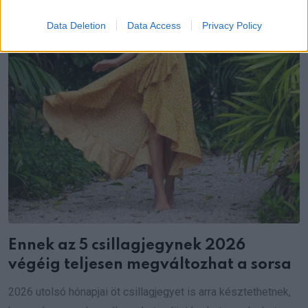
Data Deletion
Data Access
Privacy Policy
Ennek az 5 csillagjegynek 2026
végéig teljesen megváltozhat a sorsa
2026 utolsó hónapjai öt csillagjegyet is arra késztethetnek,