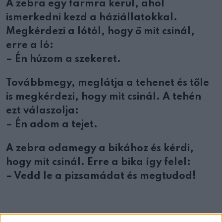
A zebra egy farmra kerül, ahol
ismerkedni kezd a háziállatokkal.
Megkérdezi a lótól, hogy ő mit csinál,
erre a ló:
– Én húzom a szekeret.
Továbbmegy, meglátja a tehenet és tőle
is megkérdezi, hogy mit csinál. A tehén
ezt válaszolja:
– Én adom a tejet.
A zebra odamegy a bikához és kérdi,
hogy mit csinál. Erre a bika így felel:
– Vedd le a pizsamádat és megtudod!