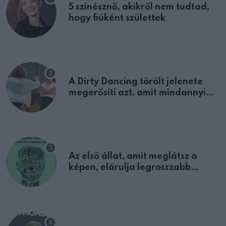
5 színésznő, akikről nem tudtad,
hogy fiúként születtek
A Dirty Dancing törölt jelenete
megerősíti azt, amit mindannyian
sejtettünk
Az első állat, amit meglátsz a
képen, elárulja legrosszabb
tulajdonságodat