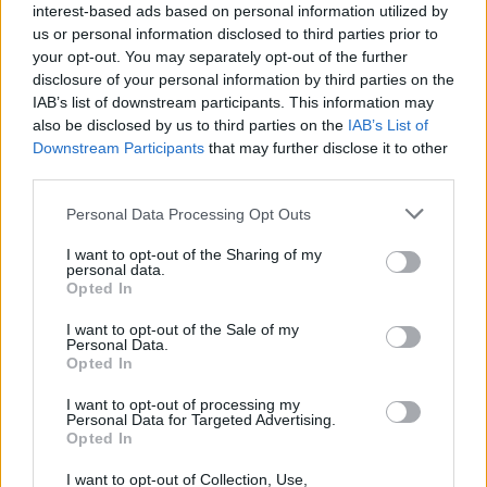
interest-based ads based on personal information utilized by
ajándéka számukra.
us or personal information disclosed to third parties prior to
Ne feledd, hogy a szeretet és a megbocsátás a
your opt-out. You may separately opt-out of the further
disclosure of your personal information by third parties on the
legfontosabb ajándékok, amelyeket magadnak adhatod.
IAB’s list of downstream participants. This information may
Érdemes most elengedni a múltat, és helyet adni az új
also be disclosed by us to third parties on the
IAB’s List of
lehetőségeknek. A karácsony ideális időszak arra, hogy újra
Downstream Participants
that may further disclose it to other
third parties.
harmóniát találj a kapcsolataidban.
Please note that this website/app uses one or more Google
Personal Data Processing Opt Outs
Hét év szerencse vár, ha kedvelés és a sok szerencsét
services and may gather and store information including but
not limited to your visit or usage behaviour. You may click to
I want to opt-out of the Sharing of my
beírása után gördítesz lejjebb!
personal data.
grant or deny consent to Google and its third-party tags to
Opted In
use your data for below specified purposes in below Google
**NYILAS**
consent section.
I want to opt-out of the Sale of my
A Nyilasok számára az ünnepek kalandot és új élményeket
Personal Data.
Opted In
ígérnek. Az optimizmus és a lendület most az egész család
számára egyedi pillanatokat teremt. Az új élmények
I want to opt-out of processing my
Personal Data for Targeted Advertising.
keresése mellett fontos, hogy a közösen eltöltött idő
Opted In
minden pillanata ajándékként legyen számukra.
I want to opt-out of Collection, Use,