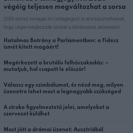
végéig teljesen megváltozhat a sorsa
2026 utolsó hónapjai öt csillagjegyet is arra késztethetnek,
hogy végre meghozzák azokat a döntéseket, amelyeket
Hatalmas Botrány a Parlamentben: a Fidesz
ismét kitett magáért!
Megérkezett a brutális felhőszakadás: –
mutatjuk, hol csapott le először!
Válassz egy szimbólumot, és nézd meg, milyen
üzenetre lehet most a legnagyobb szükséged
A stroke figyelmeztető jelei, amelyeket a
szervezet küldhet
Most jött a drámai üzenet: Ausztriából