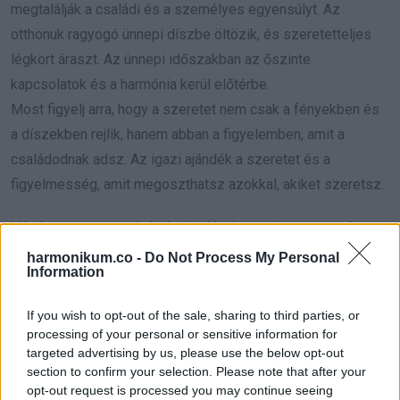
megtalálják a családi és a személyes egyensúlyt. Az
otthonuk ragyogó ünnepi díszbe öltözik, és szeretetteljes
légkört áraszt. Az ünnepi időszakban az őszinte
kapcsolatok és a harmónia kerül előtérbe.
Most figyelj arra, hogy a szeretet nem csak a fényekben és
a díszekben rejlik, hanem abban a figyelemben, amit a
családodnak adsz. Az igazi ajándék a szeretet és a
figyelmesség, amit megoszthatsz azokkal, akiket szeretsz.
Hét év szerencse vár, ha kedvelés és a sok szerencsét
beírása után gördítesz lejjebb!
harmonikum.co -
Do Not Process My Personal
Information
**SKORPIÓ**
If you wish to opt-out of the sale, sharing to third parties, or
A Skorpiók számára az ünnepek mély érzelmi jelentőséggel
processing of your personal or sensitive information for
bírnak. Régi sérelmek elengedésére és új kapcsolatok
targeted advertising by us, please use the below opt-out
építésére adódik lehetőségük. Az érzelmi gyógyulás és a
section to confirm your selection. Please note that after your
opt-out request is processed you may continue seeing
lelki feltöltődés most lesz az ünnep egyik legfontosabb