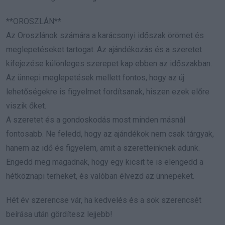
**OROSZLÁN**
Az Oroszlánok számára a karácsonyi időszak örömet és
meglepetéseket tartogat. Az ajándékozás és a szeretet
kifejezése különleges szerepet kap ebben az időszakban.
Az ünnepi meglepetések mellett fontos, hogy az új
lehetőségekre is figyelmet fordítsanak, hiszen ezek előre
viszik őket.
A szeretet és a gondoskodás most minden másnál
fontosabb. Ne feledd, hogy az ajándékok nem csak tárgyak,
hanem az idő és figyelem, amit a szeretteinknek adunk.
Engedd meg magadnak, hogy egy kicsit te is elengedd a
hétköznapi terheket, és valóban élvezd az ünnepeket.
Hét év szerencse vár, ha kedvelés és a sok szerencsét
beírása után gördítesz lejjebb!