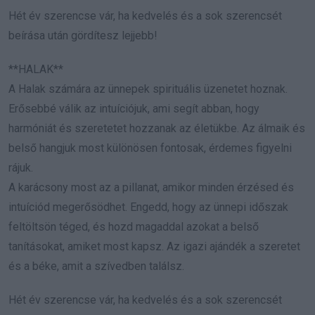
Hét év szerencse vár, ha kedvelés és a sok szerencsét
beírása után gördítesz lejjebb!
**HALAK**
A Halak számára az ünnepek spirituális üzenetet hoznak.
Erősebbé válik az intuíciójuk, ami segít abban, hogy
harmóniát és szeretetet hozzanak az életükbe. Az álmaik és
belső hangjuk most különösen fontosak, érdemes figyelni
rájuk.
A karácsony most az a pillanat, amikor minden érzésed és
intuíciód megerősödhet. Engedd, hogy az ünnepi időszak
feltöltsön téged, és hozd magaddal azokat a belső
tanításokat, amiket most kapsz. Az igazi ajándék a szeretet
és a béke, amit a szívedben találsz.
Hét év szerencse vár, ha kedvelés és a sok szerencsét