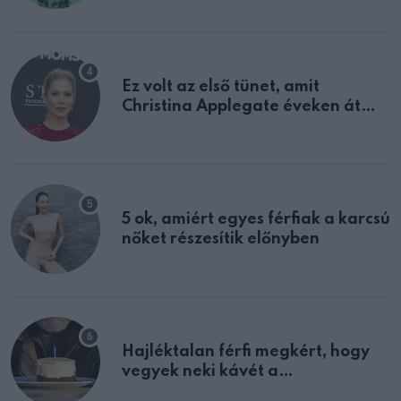
Ez volt az első tünet, amit
Christina Applegate éveken át
félreértett, pedig a szklerózis
multiplex egyértelmű jele volt
5 ok, amiért egyes férfiak a karcsú
nőket részesítik előnyben
Hajléktalan férfi megkért, hogy
vegyek neki kávét a
születésnapján – órákkal később