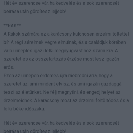
Hét év szerencse vár, ha kedvelés és a sok szerencsét
beírása után gördítesz lejjebb!
**RAK**
A Rákok számára ez a karácsony különösen érzelmi töltettel
bír. A régi sérelmek végre elmúlnak, és a családjuk körében
való ünneplés igazi lelki megnyugvást hoz számukra. A
szeretet és az összetartozás érzése most lesz igazán
erős.
Ezen az ünnepen érdemes újra ráébredni arra, hogy a
szeretet az, ami mindent elvisz, és ami igazán gazdaggá
teszi az életünket. Ne félj megnyílni, és engedj helyet az
érzelmeidnek. A karácsony most az érzelmi feltöltődés és a
lelki béke időszaka.
Hét év szerencse vár, ha kedvelés és a sok szerencsét
beírása után gördítesz lejjebb!