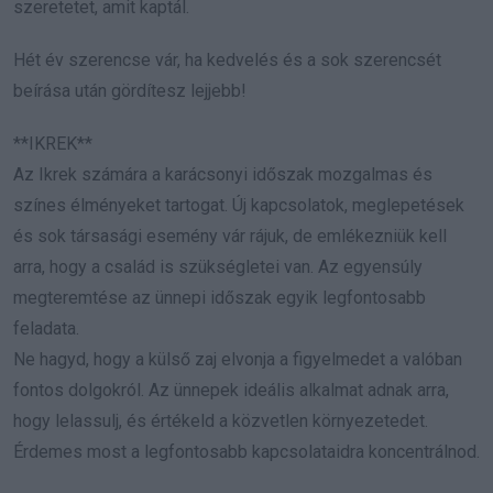
szeretetet, amit kaptál.
Hét év szerencse vár, ha kedvelés és a sok szerencsét
beírása után gördítesz lejjebb!
**IKREK**
Az Ikrek számára a karácsonyi időszak mozgalmas és
színes élményeket tartogat. Új kapcsolatok, meglepetések
és sok társasági esemény vár rájuk, de emlékezniük kell
arra, hogy a család is szükségletei van. Az egyensúly
megteremtése az ünnepi időszak egyik legfontosabb
feladata.
Ne hagyd, hogy a külső zaj elvonja a figyelmedet a valóban
fontos dolgokról. Az ünnepek ideális alkalmat adnak arra,
hogy lelassulj, és értékeld a közvetlen környezetedet.
Érdemes most a legfontosabb kapcsolataidra koncentrálnod.