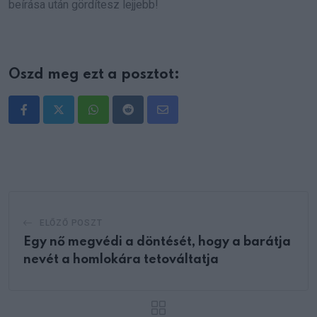
beírása után gördítesz lejjebb!
Oszd meg ezt a posztot:
Whatsapp
Reddit
Share
via
Email
ELŐZŐ POSZT
Egy nő megvédi a döntését, hogy a barátja
nevét a homlokára tetováltatja