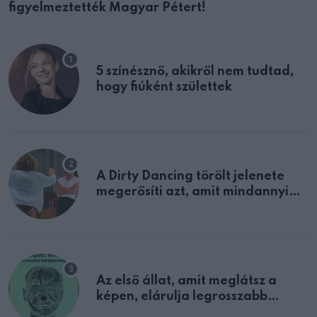
figyelmeztették Magyar Pétert!
5 színésznő, akikről nem tudtad,
hogy fiúként születtek
A Dirty Dancing törölt jelenete
megerősíti azt, amit mindannyian
sejtettünk
Az első állat, amit meglátsz a
képen, elárulja legrosszabb
tulajdonságodat