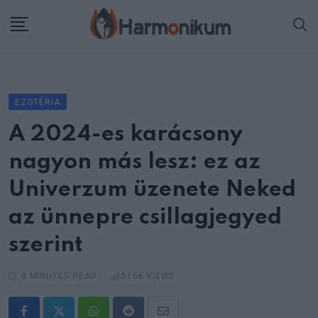
Skip
to
content
EZOTÉRIA
A 2024-es karácsony
nagyon más lesz: ez az
Univerzum üzenete Neked
az ünnepre csillagjegyed
szerint
8 MINUTES READ
5166
VIEWS