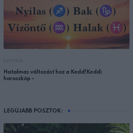
EZOTÉRIA
Hatalmas változást hoz a Kedd!Keddi
horoszkóp –
LEGÚJABB POSZTOK: