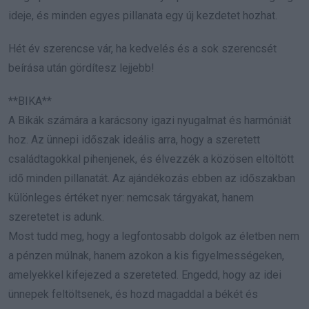
ideje, és minden egyes pillanata egy új kezdetet hozhat.
Hét év szerencse vár, ha kedvelés és a sok szerencsét
beírása után gördítesz lejjebb!
**BIKA**
A Bikák számára a karácsony igazi nyugalmat és harmóniát
hoz. Az ünnepi időszak ideális arra, hogy a szeretett
családtagokkal pihenjenek, és élvezzék a közösen eltöltött
idő minden pillanatát. Az ajándékozás ebben az időszakban
különleges értéket nyer: nemcsak tárgyakat, hanem
szeretetet is adunk.
Most tudd meg, hogy a legfontosabb dolgok az életben nem
a pénzen múlnak, hanem azokon a kis figyelmességeken,
amelyekkel kifejezed a szereteted. Engedd, hogy az idei
ünnepek feltöltsenek, és hozd magaddal a békét és