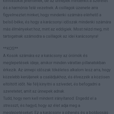
kihívásokat jelentenek, de az ünnepek mindenkit a szeretet
és a harmónia felé vezetnek. A csillagok üzenete arra
figyelmeztet minket, hogy mindenki számára elérhető a
belső béke, és hogy a karácsonyi időszak mindenki számára
más élményeket hoz, mint az eddigiek. Most nézd meg, mit
tartogatnak számodra a csillagok az idei karácsonyra!
**KOS**
A Kosok számára ez a karácsony az örömök és
meglepetések ideje, amikor minden váratlan pillanatokban
érkezik. Az ünnepi időszak tökéletes alkalom lesz arra, hogy
közelebb kerüljenek a családjukhoz, és élvezzék a közösen
eltöltött időt. Ne félj kinyitni a szívedet, és befogadni a
szeretetet, amit az ünnepek adnak.
Tudd, hogy nem kell mindent irányítanod. Engedd el a
stresszt, és hagyd, hogy az élet adja meg a
meglepetéseket. Ez a karácsony a pihenés és a boldogság