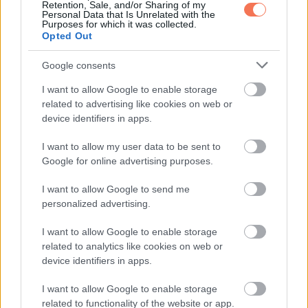
Most adj magadnak egy kis szünetet a napi rutinból, és
Retention, Sale, and/or Sharing of my
Personal Data that Is Unrelated with the
élvezd a varázslatos pillanatokat. A karácsony ideális
Purposes for which it was collected.
Opted Out
időszak arra, hogy feltöltődj, és olyan emlékeket gyűjts,
amik egész évben erőt adnak.
Google consents
I want to allow Google to enable storage
Hét év szerencse vár, ha kedvelés és a sok szerencsét
related to advertising like cookies on web or
beírása után gördítesz lejjebb!
device identifiers in apps.
**BAK**
I want to allow my user data to be sent to
Google for online advertising purposes.
A Bakok számára a karácsony egy új kezdetet, és egyben
számvetést is hoz. Az év végi időszak remek alkalom arra,
I want to allow Google to send me
personalized advertising.
hogy felkészüljenek a következő év kihívásaira, miközben a
családjukkal szeretetteljes pillanatokat osztanak meg. A
I want to allow Google to enable storage
karácsony az új célok és álmok kezdete lehet számukra.
related to analytics like cookies on web or
device identifiers in apps.
Ne feledd, hogy az élet nem csak a kemény munkáról szól,
hanem arról is, hogy megéljük a boldog pillanatokat. Töltsd
I want to allow Google to enable storage
az ünnepeket olyan emberekkel, akik valóban fontosak
related to functionality of the website or app.