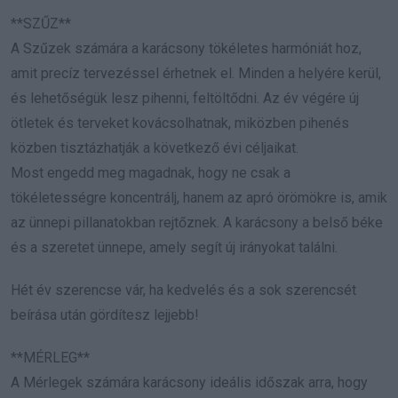
**SZŰZ**
A Szűzek számára a karácsony tökéletes harmóniát hoz,
amit precíz tervezéssel érhetnek el. Minden a helyére kerül,
és lehetőségük lesz pihenni, feltöltődni. Az év végére új
ötletek és terveket kovácsolhatnak, miközben pihenés
közben tisztázhatják a következő évi céljaikat.
Most engedd meg magadnak, hogy ne csak a
tökéletességre koncentrálj, hanem az apró örömökre is, amik
az ünnepi pillanatokban rejtőznek. A karácsony a belső béke
és a szeretet ünnepe, amely segít új irányokat találni.
Hét év szerencse vár, ha kedvelés és a sok szerencsét
beírása után gördítesz lejjebb!
**MÉRLEG**
A Mérlegek számára karácsony ideális időszak arra, hogy