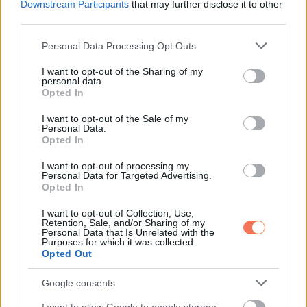
Oszd meg ezt a posztot:
Downstream Participants
that may further disclose it to other
third parties.
Please note that this website/app uses one or more Google
Whatsapp
Reddit
Share
Personal Data Processing Opt Outs
services and may gather and store information including but
via
not limited to your visit or usage behaviour. You may click to
I want to opt-out of the Sharing of my
personal data.
Email
grant or deny consent to Google and its third-party tags to
Opted In
use your data for below specified purposes in below Google
consent section.
I want to opt-out of the Sale of my
Personal Data.
Opted In
ELŐZŐ POSZT
Caramel felesége levideózta, milyen
I want to opt-out of processing my
Personal Data for Targeted Advertising.
csodás lett az otthonuk karácsonyi
Opted In
díszekbe öltöztetve:
I want to opt-out of Collection, Use,
Retention, Sale, and/or Sharing of my
Personal Data that Is Unrelated with the
Purposes for which it was collected.
Opted Out
Google consents
KÖVETKEZŐ POSZT