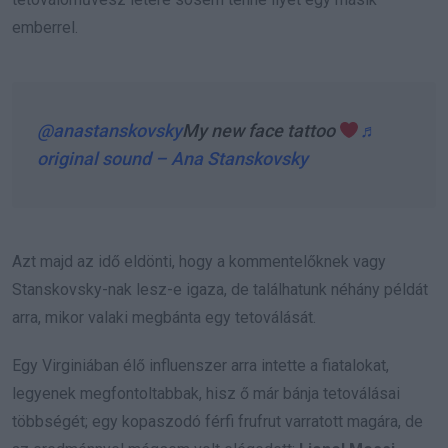
emberrel.
@anastanskovsky
My new face tattoo
♬
original sound – Ana Stanskovsky
Azt majd az idő eldönti, hogy a kommentelőknek vagy
Stanskovsky-nak lesz-e igaza, de találhatunk néhány példát
arra, mikor valaki megbánta egy tetoválását.
Egy Virginiában élő influenszer arra intette a fiatalokat,
legyenek megfontoltabbak, hisz ő már bánja tetoválásai
többségét; egy kopaszodó férfi frufrut varratott magára, de