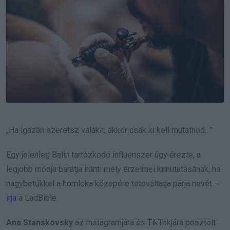
„Ha igazán szeretsz valakit, akkor csak ki kell mutatnod…”
Egy jelenleg Balin tartózkodó influenszer úgy érezte, a
legjobb módja barátja iránti mély érzelmei kimutatásának, ha
nagybetűkkel a homloka közepére tetováltatja párja nevét –
írja
a LadBible.
Ana Stanskovsky
az Instagramjára és TikTokjára posztolt