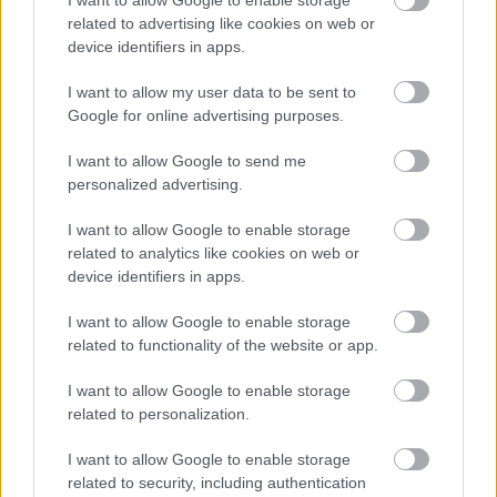
I want to allow Google to enable storage
A 2024-es karácsony nagyon más lesz: ez
related to advertising like cookies on web or
az Univerzum üzenete Neked az ünnepre
device identifiers in apps.
csillagjegyed szerint
I want to allow my user data to be sent to
Google for online advertising purposes.
I want to allow Google to send me
personalized advertising.
További bejegyzések
I want to allow Google to enable storage
related to analytics like cookies on web or
device identifiers in apps.
I want to allow Google to enable storage
related to functionality of the website or app.
I want to allow Google to enable storage
related to personalization.
I want to allow Google to enable storage
related to security, including authentication