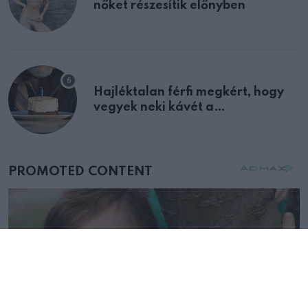
nőket részesítik előnyben
Hajléktalan férfi megkért, hogy
vegyek neki kávét a
születésnapján – órákkal később
mellettem ült az első osztályon