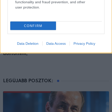
functionality and fraud prevention, and other
user protection.
CONFIRM
EMBEREK
Data Deletion
Data Access
Privacy Policy
67 évesen utaztam először Máltára, és úgy
döntöttem,
LEGÚJABB POSZTOK: