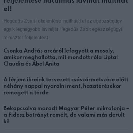
feljelentése hatalmas lavinát indíthat
el!
Hegedűs Zsolt feljelentése indíthatja el az egészségügy
egyik legnagyobb lavináját Hegedűs Zsolt egészségügyi
miniszter feljelentést
Csonka András arcáról lefagyott a mosoly,
amikor meghallotta, mit mondott róla Liptai
Claudia és Ábel Anita
A férjem ikreink tervezett császármetszése előtt
néhány nappal nyaralni ment, hazatérésekor
remegett a térde
Bekapcsolva maradt Magyar Péter mikrofonja –
a Fidesz botrányt remélt, de valami más derült
ki!