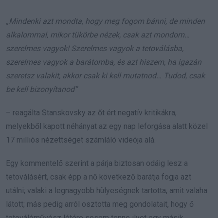
„Mindenki azt mondta, hogy meg fogom bánni, de minden
alkalommal, mikor tükörbe nézek, csak azt mondom…
szerelmes vagyok! Szerelmes vagyok a tetoválásba,
szerelmes vagyok a barátomba, és azt hiszem, ha igazán
szeretsz valakit, akkor csak ki kell mutatnod… Tudod, csak
be kell bizonyítanod”
– reagálta Stanskovsky az őt ért negatív kritikákra,
melyekből kapott néhányat az egy nap leforgása alatt közel
17 milliós nézettséget számláló videója alá.
Egy kommentelő szerint a párja biztosan odáig lesz a
tetoválásért, csak épp a nő következő barátja fogja azt
utálni; valaki a legnagyobb hülyeségnek tartotta, amit valaha
látott; más pedig arról osztotta meg gondolatait, hogy ő
tetoválóművész létére sosem tenne ilyet egy másik