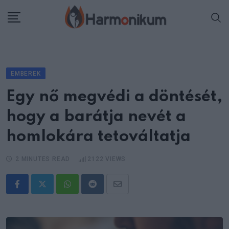
Skip
to
content
EMBEREK
Egy nő megvédi a döntését,
hogy a barátja nevét a
homlokára tetováltatja
2 MINUTES READ
2122
VIEWS
Whatsapp
Reddit
Share
via
Email