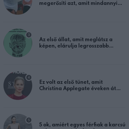
megerősíti azt, amit mindannyian
sejtettünk
Az első állat, amit meglátsz a
képen, elárulja legrosszabb
tulajdonságodat
Ez volt az első tünet, amit
Christina Applegate éveken át
félreértett, pedig a szklerózis
multiplex egyértelmű jele volt
5 ok, amiért egyes férfiak a karcsú