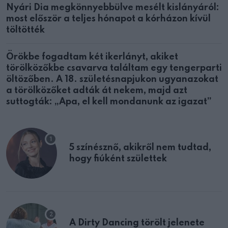
Nyári Dia megkönnyebbülve mesélt kislányáról:
most először a teljes hónapot a kórházon kívül
töltötték
Örökbe fogadtam két ikerlányt, akiket
törölközőkbe csavarva találtam egy tengerparti
öltözőben. A 18. születésnapjukon ugyanazokat
a törölközőket adták át nekem, majd azt
suttogták: „Apa, el kell mondanunk az igazat”
5 színésznő, akikről nem tudtad,
hogy fiúként születtek
A Dirty Dancing törölt jelenete