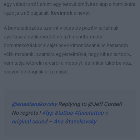
egy videót arról, amint egy tetoválóművész épp a homlokára
rajzolja a nő párjának,
Kevinnek
a nevét.
A bemutatkozása szerint vicces és pozitív tartalmak
gyártására szakosodott nő azt mondta, mióta
bemutatkozáskor a saját neve kimondásánál is hamarabb
válik mindenki számára egyértelművé, hogy kihez tartozik,
nem tudja letörölni arcáról a mosolyt, és mikor tükörbe néz,
nagyon boldognak érzi magát.
@anastanskovsky
Replying to @Jeff Cordell
No regrets !
#fyp
#tattoo
#facetattoo
♬
original sound – Ana Stanskovsky