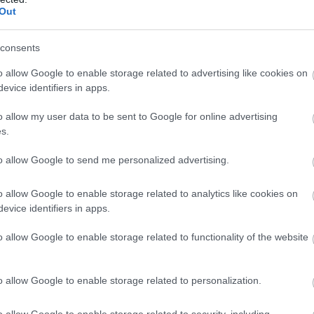
Out
consents
o allow Google to enable storage related to advertising like cookies on
evice identifiers in apps.
o allow my user data to be sent to Google for online advertising
s.
to allow Google to send me personalized advertising.
o allow Google to enable storage related to analytics like cookies on
ÉLETMÓD
evice identifiers in apps.
k,
Válassz egy szimbólumot, és nézd meg, mily
o allow Google to enable storage related to functionality of the website
üzenetre
o allow Google to enable storage related to personalization.
o allow Google to enable storage related to security, including