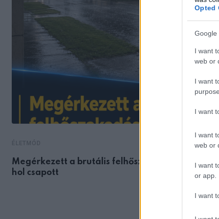
Opted 
Google 
I want t
web or d
I want t
purpose
I want 
I want t
ÉLETMÓD
web or d
Megérkezett a brutális felhőszakadás: – mutatju
I want t
hol csapott
or app.
I want t
I want t