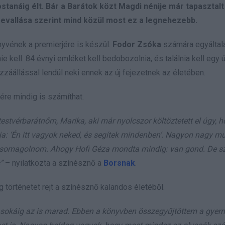
ostanáig élt. Bár a Barátok közt Magdi nénije már tapasztalt
bevallása szerint mind közül most ez a legnehezebb.
nyvének a premierjére is készül.
Fodor Zsóka
számára egyáltal
 kell. 84 évnyi emléket kell bedobozolnia, és találnia kell egy ú
zzáállással lendül neki ennek az új fejezetnek az életében.
ére mindig is számíthat.
stvérbarátnőm, Marika, aki már nyolcszor költöztetett el úgy, 
: ’Én itt vagyok neked, és segítek mindenben’. Nagyon nagy mu
csomagolnom. Ahogy Hofi Géza mondta mindig: van gond. De s
”
– nyilatkozta a színésznő a
Borsnak
.
g történetet rejt a színésznő kalandos életéből.
ég sokáig az is marad. Ebben a könyvben összegyűjtöttem a gye