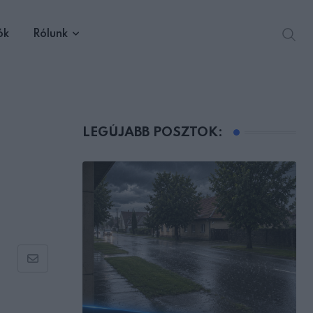
ók
Rólunk
LEGÚJABB POSZTOK:
a
Share
via
Email