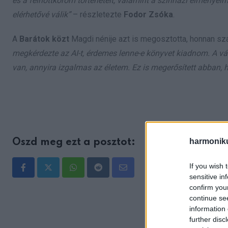
és a felnőttkorom történeteit, valamint a színházi élménye
elérhetővé válik”
– részletezte
Fodor Zsóka
.
A
Barátok közt
Magdi nénije azt is megosztotta, honnan szá
megkérdezte az AI-t, érdemes lenne-e könyvet kiadnom. A vál
van, annyira izgalmas az életem. Ez is megerősített abban,
harmonik
Oszd meg ezt a posztot:
If you wish 
Whatsapp
Reddit
Share
sensitive in
confirm you
via
continue se
Email
information 
further disc