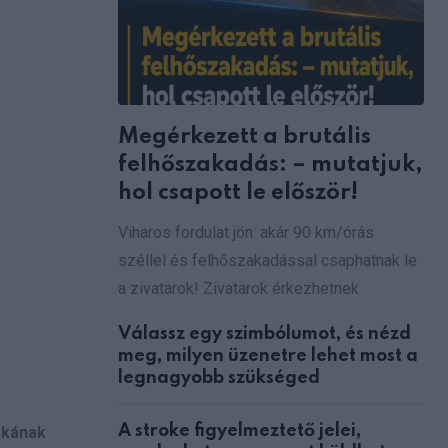
Megérkezett a brutális
felhőszakadás: – mutatjuk,
hol csapott le először!
Viharos fordulat jön: akár 90 km/órás
széllel és felhőszakadással csaphatnak le
a zivatarok! Zivatarok érkezhetnek
Válassz egy szimbólumot, és nézd
meg, milyen üzenetre lehet most a
legnagyobb szükséged
A stroke figyelmeztető jelei,
ókának