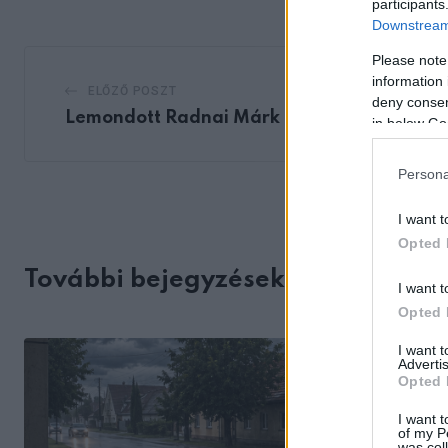
participants
Downstream 
Please note
information 
ELŐZŐ POSZT
deny consent
Lemondott Radnai Márk
in below Go
Persona
I want t
Opted 
További bejegyzések
I want t
Opted 
I want 
Advertis
Opted 
I want t
of my P
was col