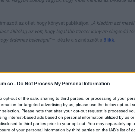
imet is. Nagyon boldog vagyok, hogy most mindez az olvasók sz
rmazott az ötlet, hogy könyvet publikáljon.
„A kiadóm azt mesél
asz állítólag az volt, hogy legalább tízezer könyvre elegendő tö
 hogy érdemes belevágni”
– idézte a színésznőt a
Blikk
.
um.co -
Do Not Process My Personal Information
to opt-out of the sale, sharing to third parties, or processing of your per
formation for targeted advertising by us, please use the below opt-out s
r selection. Please note that after your opt-out request is processed y
eing interest-based ads based on personal information utilized by us or
disclosed to third parties prior to your opt-out. You may separately opt-
losure of your personal information by third parties on the IAB’s list of