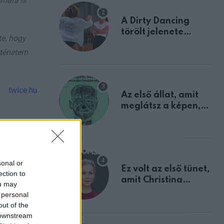
ámára is
A Dirty Dancing
törölt jelenete
te, hogy
megerősíti azt, amit
rténetem
mindannyian
sejtettünk
twice.hu
Az első állat, amit
meglátsz a képen,
elárulja legrosszabb
tulajdonságodat
sonal or
Ez volt az első tünet,
ection to
amit Christina
ou may
Applegate éveken
 personal
át félreértett, pedig
out of the
a szklerózis
 downstream
multiplex