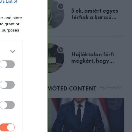
B’s List of
egyértelmű jele volt
5 ok, amiért egyes
ZT
férfiak a karcsú
er and store
nt a
to grant or
nőket részesítik
lt a
ed purposes
előnyben
ott,
ndes
dést
Hajléktalan férfi
megkért, hogy
vegyek neki kávét a
születésnapján –
órákkal később
mellettem ült az első
osztályon