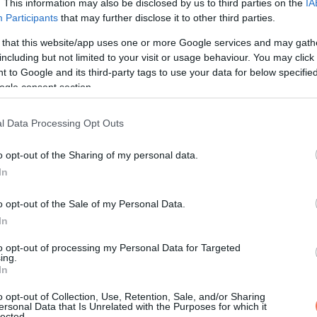
. This information may also be disclosed by us to third parties on the
IA
Participants
that may further disclose it to other third parties.
KÖVETKEZŐ POS
 that this website/app uses one or more Google services and may gath
A mostohafiam tiszteletlenül bá
including but not limited to your visit or usage behaviour. You may click 
gyerekeimmel, rendetlenséget csiná
 to Google and its third-party tags to use your data for below specifi
házunkban, a férjem pedig hallgat
ogle consent section.
ezért megtanítottam neki a re
viselke
l Data Processing Opt Outs
o opt-out of the Sharing of my personal data.
In
o opt-out of the Sale of my Personal Data.
In
to opt-out of processing my Personal Data for Targeted
ing.
In
o opt-out of Collection, Use, Retention, Sale, and/or Sharing
ersonal Data that Is Unrelated with the Purposes for which it
lected.