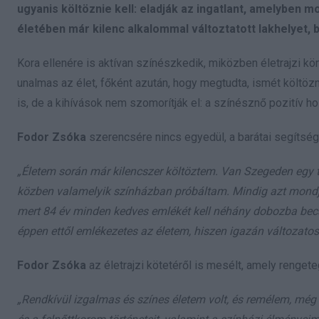
ugyanis költöznie kell: eladják az ingatlant, amelyben m
életében már kilenc alkalommal változtatott lakhelyet, 
Kora ellenére is aktívan színészkedik, miközben életrajzi kö
unalmas az élet, főként azután, hogy megtudta, ismét költöznie
is, de a kihívások nem szomorítják el: a színésznő pozitív ho
Fodor Zsóka
szerencsére nincs egyedül, a barátai segítség
„Életem során már kilencszer költöztem. Van Szegeden egy te
közben valamelyik színházban próbáltam. Mindig azt mondja
mert 84 év minden kedves emlékét kell néhány dobozba be
éppen ettől emlékezetes az életem, hiszen igazán változatos
Fodor Zsóka
az életrajzi kötetéről is mesélt, amely rengete
„Rendkívül izgalmas és színes életem volt, és remélem, m