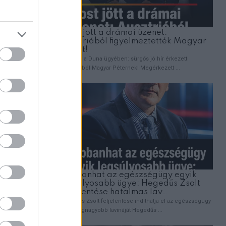
ÉLETMÓD
en
A stroke figyelmeztető jelei, amelyeket 
küldhet