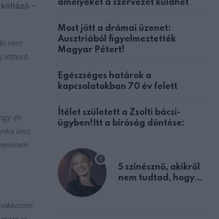
amelyeket a szervezet küldhet
 költöző –
Most jött a drámai üzenet:
Ausztriából figyelmeztették
án nem
Magyar Pétert!
j otthont
Egészséges határok a
kapcsolatokban 70 év felett
Ítélet született a Zsolti bácsi-
hogy én
ügyben!Itt a bíróság döntése:
nka lesz,
zerintem
5 színésznő, akikről
nem tudtad, hogy
fiúként születtek
rmekkorom