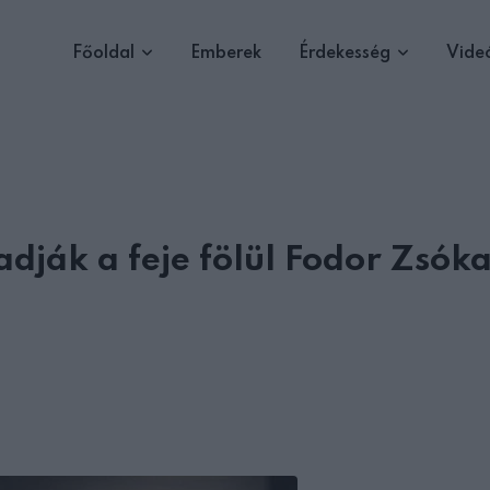
Főoldal
Emberek
Érdekesség
Vide
adják a feje fölül Fodor Zsók