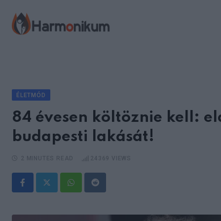
Skip
to
content
ÉLETMÓD
84 évesen költöznie kell: el
budapesti lakását!
2 MINUTES READ
24369
VIEWS
Whatsapp
Reddit